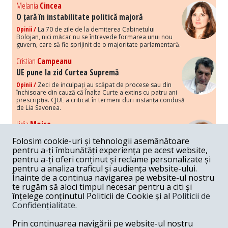
Melania
Cincea
O țară în instabilitate politică majoră
Opinii /
La 70 de zile de la demiterea Cabinetului
Bolojan, nici măcar nu se întrevede formarea unui nou
guvern, care să fie sprijinit de o majoritate parlamentară.
Cristian
Campeanu
UE pune la zid Curtea Supremă
Opinii /
Zeci de inculpați au scăpat de procese sau din
închisoare din cauză că Înalta Curte a extins cu patru ani
prescripția. CJUE a criticat în termeni duri instanța condusă
de Lia Savonea.
Lidia
Moise
Costurile economice ale haosului politic
Folosim cookie-uri și tehnologii asemănătoare
Opinii /
Economia nu poate rezista cu retorica falsă a
pentru a-ți îmbunătăți experiența pe acest website,
susținerii intereselor poporului, care, de fapt, ascunde
pentru a-ți oferi conținut și reclame personalizate și
obsesia menținerii privilegiilor și a averilor unor caste.
pentru a analiza traficul și audiența website-ului.
Înainte de a continua navigarea pe website-ul nostru
Melania
Cincea
te rugăm să aloci timpul necesar pentru a citi și
Noi puseuri de xenofobie din partea românilor
înțelege conținutul Politicii de Cookie și al
Politicii de
„neaoși”
Confidențialitate
.
Opinii /
Periodic, în spațiul public sunt voci care lansează
mesaje xenofobe la adresa câte unui politician care deranjează un
Prin continuarea navigării pe website-ul nostru
anumit grup politico-mediatic, într-un anumit moment.