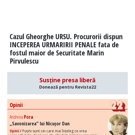
Cazul Gheorghe URSU. Procurorii dispun
INCEPEREA URMARIRII PENALE fata de
fostul maior de Securitate Marin
Pirvulescu
Susține presa liberă
Donează pentru Revista22
Opinii
Andreea
Pora
„Savonizarea” lui Nicușor Dan
Opinii /
Puțini sunt cei care mai înțeleg ce vrea