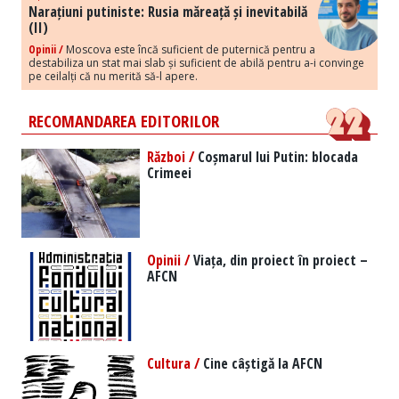
Narațiuni putiniste: Rusia măreață și inevitabilă
(II)
Opinii /
Moscova este încă suficient de puternică pentru a
destabiliza un stat mai slab și suficient de abilă pentru a-i convinge
pe ceilalți că nu merită să-l apere.
RECOMANDAREA EDITORILOR
Război /
Coșmarul lui Putin: blocada
Crimeei
Opinii /
Viața, din proiect în proiect –
AFCN
Cultura /
Cine câștigă la AFCN