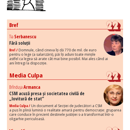
Bref
Tia
Serbanescu
Fără soluții
Bref /
Domnule, când cineva îți dă 770 de mil. de euro
pentru o lege (a salarizării), păi îți aduni toate mințile
astfel ca legea să arate cât mai bine posibil. Mai ales când ai
ani întregi la dispoziție.
Media Culpa
Brîndușa
Armanca
CSM acuză presa și societatea civilă de
„lovitură de stat”
Media Culpa /
Un document al Secției de judecători a CSM
a pus în plină lumină o realitate amară pentru democrație: gruparea
care conduce în prezent destinele justiției s-a transformat într-o
oligarhie periculoasă.