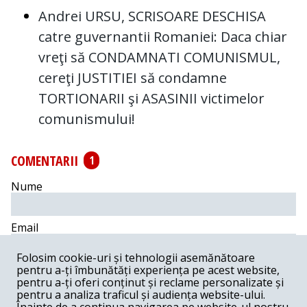
Andrei URSU, SCRISOARE DESCHISA
catre guvernantii Romaniei: Daca chiar
vreţi să CONDAMNATI COMUNISMUL,
cereţi JUSTITIEI să condamne
TORTIONARII şi ASASINII victimelor
comunismului!
COMENTARII
1
Nume
Email
Folosim cookie-uri și tehnologii asemănătoare
Comentariu
pentru a-ți îmbunătăți experiența pe acest website,
pentru a-ți oferi conținut și reclame personalizate și
pentru a analiza traficul și audiența website-ului.