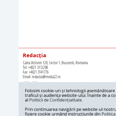
Redacția
Calea Victoriei 120, Sector 1, Bucuresti, Romania
Tel: +4021 3112208
Fax: +4021 3141776
Email: redactia@revista22.ro
Folosim cookie-uri și tehnologii asemănătoare p
traficul și audiența website-ului. Înainte de a c
al
Politicii de Confidențialitate
.
Revista 22 este editata de
Grupul pentru Dialog Social
Prin continuarea navigării pe website-ul nostru c
fișiere cookie urmând instrucțiunile din
Politic