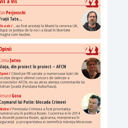
Vis a Vis
Dan
Perjovschi
Frații Tate...
Vis a vis /
...au fost arestați la Miami la cererea UK,
după ce Justiția de la noi i-a lăsat în libertate
magna cum laudae,
Opinii
Corina
Șuteu
Viața, din proiect în proiect – AFCN
Opinii /
Citind pe FB variate și numeroase luări de
poziție despre ultimul concurs de selecție a
proiectelor AFCN, mi-au atras atenția comentariile lui
Adrian Șoaită (Fundația Kulturhaus).
Armand
Gosu
Coșmarul lui Putin: blocada Crimeei
Război /
Peninsula Crimeea a fost prioritatea
numărul unu în politica Rusiei. Cucerirea ei în 2014
a dovedit puterea Rusiei, apărarea, menținerea în
siguranță și prosperitatea ei semnifică măreția Moscovei.