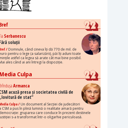
Bref
Tia
Serbanescu
Fără soluții
Bref /
Domnule, când cineva îți dă 770 de mil. de
euro pentru o lege (a salarizării), păi îți aduni toate
mințile astfel ca legea să arate cât mai bine posibil.
Mai ales când ai ani întregi la dispoziție.
Media Culpa
Brîndușa
Armanca
CSM acuză presa și societatea civilă de
„lovitură de stat”
Media Culpa /
Un document al Secției de judecători
a CSM a pus în plină lumină o realitate amară pentru
democrație: gruparea care conduce în prezent destinele
justiției s-a transformat într-o oligarhie periculoasă.