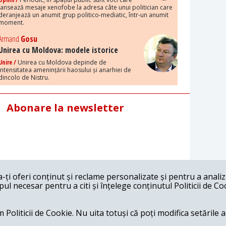
lansează mesaje xenofobe la adresa câte unui politician care
deranjează un anumit grup politico-mediatic, într-un anumit
moment.
Armand
Gosu
Unirea cu Moldova: modele istorice
Unire /
Unirea cu Moldova depinde de
intensitatea amenințării haosului și anarhiei de
dincolo de Nistru.
Abonare la newsletter
ți oferi conținut și reclame personalizate și pentru a anali
l necesar pentru a citi și înțelege conținutul Politicii de Co
 Politicii de Cookie. Nu uita totuși că poți modifica setările 