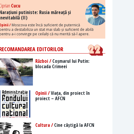
Ciprian
Cucu
Narațiuni putiniste: Rusia măreață și
inevitabilă (II)
Opinii /
Moscova este încă suficient de puternică
pentru a destabiliza un stat mai slab și suficient de abilă
pentru a-i convinge pe ceilalți că nu merită să-l apere.
RECOMANDAREA EDITORILOR
Război /
Coșmarul lui Putin:
blocada Crimeei
Opinii /
Viața, din proiect în
proiect – AFCN
Cultura /
Cine câștigă la AFCN