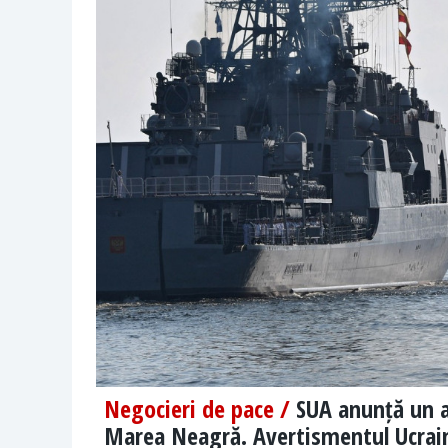
Negocieri de pace /
SUA anunță un a
Marea Neagră. Avertismentul Ucrai