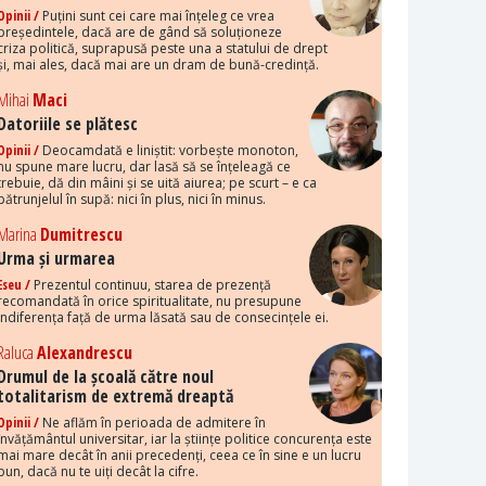
Opinii /
Puțini sunt cei care mai înțeleg ce vrea
președintele, dacă are de gând să soluționeze
criza politică, suprapusă peste una a statului de drept
și, mai ales, dacă mai are un dram de bună-credință.
Mihai
Maci
Datoriile se plătesc
Opinii /
Deocamdată e liniștit: vorbește monoton,
nu spune mare lucru, dar lasă să se înțeleagă ce
trebuie, dă din mâini și se uită aiurea; pe scurt – e ca
pătrunjelul în supă: nici în plus, nici în minus.
Marina
Dumitrescu
Urma și urmarea
Eseu /
Prezentul continuu, starea de prezență
recomandată în orice spiritualitate, nu presupune
indiferența față de urma lăsată sau de consecințele ei.
Raluca
Alexandrescu
Drumul de la școală către noul
totalitarism de extremă dreaptă
Opinii /
Ne aflăm în perioada de admitere în
învățământul universitar, iar la științe politice concurența este
mai mare decât în anii precedenți, ceea ce în sine e un lucru
bun, dacă nu te uiți decât la cifre.