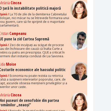
Melania
Cincea
O țară în instabilitate politică majoră
Opinii /
La 70 de zile de la demiterea Cabinetului
Bolojan, nici măcar nu se întrevede formarea unui
nou guvern, care să fie sprijinit de o majoritate
parlamentară.
Cristian
Campeanu
UE pune la zid Curtea Supremă
Opinii /
Zeci de inculpați au scăpat de procese
sau din închisoare din cauză că Înalta Curte a
extins cu patru ani prescripția. CJUE a criticat în
termeni duri instanța condusă de Lia Savonea.
Lidia
Moise
Costurile economice ale haosului politic
Opinii /
Economia nu poate rezista cu retorica
falsă a susținerii intereselor poporului, care, de
fapt, ascunde obsesia menținerii privilegiilor și a
averilor unor caste.
Melania
Cincea
Noi puseuri de xenofobie din partea
românilor „neaoși”
Opinii /
Periodic, în spațiul public sunt voci care