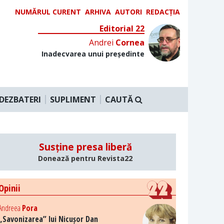
NUMĂRUL CURENT
ARHIVA
AUTORI
REDACȚIA
Editorial 22
Andrei
Cornea
Inadecvarea unui președinte
DEZBATERI
SUPLIMENT
CAUTĂ
Susține presa liberă
Donează pentru Revista22
Opinii
Andreea
Pora
„Savonizarea” lui Nicușor Dan