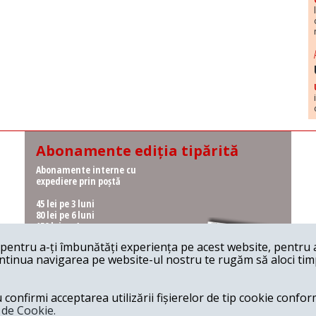
Abonamente ediția tipărită
Abonamente interne cu
expediere prin poștă
45 lei pe 3 luni
80 lei pe 6 luni
150 lei pe 1 an
entru a-ți îmbunătăți experiența pe acest website, pentru a-
Abonamente interne cu
ontinua navigarea pe website-ul nostru te rugăm să aloci timpu
ridicare de la redacție
36 lei pe 3 luni
62 lei pe 6 luni
onfirmi acceptarea utilizării fișierelor de tip cookie conform
115 lei pe 1 an
a de Cookie.