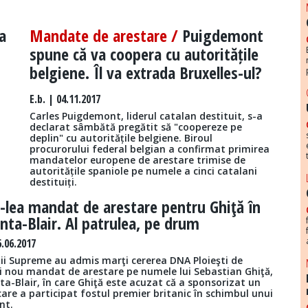
a
Mandate de arestare /
Puigdemont
spune că va coopera cu autoritățile
belgiene. Îl va extrada Bruxelles-ul?
E.b.
| 04.11.2017
Carles Puigdemont, liderul catalan destituit, s-a
declarat sâmbătă pregătit să "coopereze pe
deplin" cu autoritățile belgiene. Biroul
procurorului federal belgian a confirmat primirea
mandatelor europene de arestare trimise de
autoritățile spaniole pe numele a cinci catalani
destituiți.
3-lea mandat de arestare pentru Ghiţă în
nta-Blair. Al patrulea, pe drum
.06.2017
ţii Supreme au admis marţi cererea DNA Ploieşti de
i nou mandat de arestare pe numele lui Sebastian Ghiţă,
ta-Blair, în care Ghiţă este acuzat că a sponsorizat un
are a participat fostul premier britanic în schimbul unui
nt.