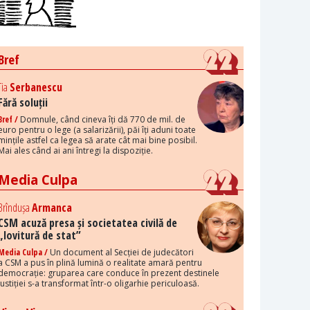
Bref
Tia
Serbanescu
Fără soluții
Bref /
Domnule, când cineva îți dă 770 de mil. de
euro pentru o lege (a salarizării), păi îți aduni toate
mințile astfel ca legea să arate cât mai bine posibil.
Mai ales când ai ani întregi la dispoziție.
Media Culpa
Brîndușa
Armanca
CSM acuză presa și societatea civilă de
„lovitură de stat”
Media Culpa /
Un document al Secției de judecători
a CSM a pus în plină lumină o realitate amară pentru
democrație: gruparea care conduce în prezent destinele
justiției s-a transformat într-o oligarhie periculoasă.