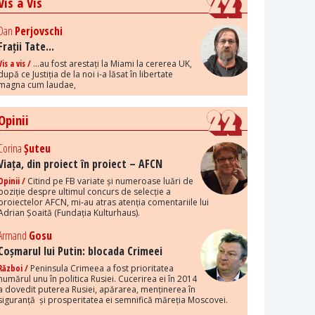
Vis a Vis
Dan
Perjovschi
Frații Tate...
Vis a vis /
...au fost arestați la Miami la cererea UK,
după ce Justiția de la noi i-a lăsat în libertate
magna cum laudae,
Opinii
Corina
Șuteu
Viața, din proiect în proiect – AFCN
Opinii /
Citind pe FB variate și numeroase luări de
poziție despre ultimul concurs de selecție a
proiectelor AFCN, mi-au atras atenția comentariile lui
Adrian Șoaită (Fundația Kulturhaus).
Armand
Gosu
Coșmarul lui Putin: blocada Crimeei
Război /
Peninsula Crimeea a fost prioritatea
numărul unu în politica Rusiei. Cucerirea ei în 2014
a dovedit puterea Rusiei, apărarea, menținerea în
siguranță și prosperitatea ei semnifică măreția Moscovei.