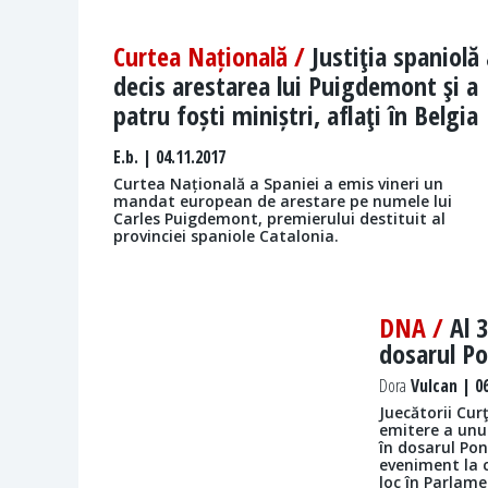
Curtea Națională /
Justiţia spaniolă 
decis arestarea lui Puigdemont şi a
patru foști miniștri, aflaţi în Belgia
E.b.
| 04.11.2017
Curtea Națională a Spaniei a emis vineri un
mandat european de arestare pe numele lui
Carles Puigdemont, premierului destituit al
provinciei spaniole Catalonia.
DNA /
Al 
dosarul Po
Dora
Vulcan | 06
Juecătorii Cur
emitere a unu
în dosarul Pon
eveniment la c
loc în Parlame