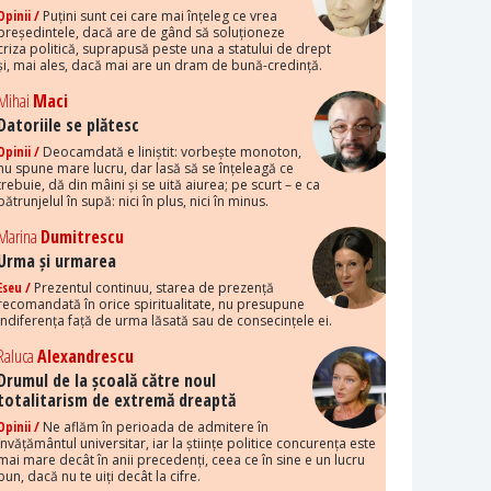
Opinii /
Puțini sunt cei care mai înțeleg ce vrea
președintele, dacă are de gând să soluționeze
criza politică, suprapusă peste una a statului de drept
și, mai ales, dacă mai are un dram de bună-credință.
Mihai
Maci
Datoriile se plătesc
Opinii /
Deocamdată e liniștit: vorbește monoton,
nu spune mare lucru, dar lasă să se înțeleagă ce
trebuie, dă din mâini și se uită aiurea; pe scurt – e ca
pătrunjelul în supă: nici în plus, nici în minus.
Marina
Dumitrescu
Urma și urmarea
Eseu /
Prezentul continuu, starea de prezență
recomandată în orice spiritualitate, nu presupune
indiferența față de urma lăsată sau de consecințele ei.
Raluca
Alexandrescu
Drumul de la școală către noul
totalitarism de extremă dreaptă
Opinii /
Ne aflăm în perioada de admitere în
învățământul universitar, iar la științe politice concurența este
mai mare decât în anii precedenți, ceea ce în sine e un lucru
bun, dacă nu te uiți decât la cifre.