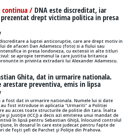
e continua /
DNA este discreditat, iar
rezentat drept victima politica in presa
7
screditare a luptei anticoruptie, care are drept motiv in
ui de afaceri Dan Adamescu (foto) si a fiului sau
intensifica in presa londoneza, cu extensii in alte titluri
vul: se apropie termenul la care justitia britanica
pronunte in privinta extradarii lui Alexander Adamescu.
stian Ghita, dat in urmarire nationala.
arestare preventiva, emis in lipsa
7
a fost dat in urmarire nationala. Numele lui si date
au fost introduse in aplicatia "Urmariti" a Politiei
e au acces toate structurile de politie din tara. Înalta
ie şi Justiţie (ICCJ) a decis azi emiterea unui mandat de
ntivă în lipsă pentru Sebastian Ghiţă, înlocuind controlul
uţiune, în dosarul în care este judecat pentru fapte de
ri de foşti şefi de Parchet şi Poliţie din Prahova.