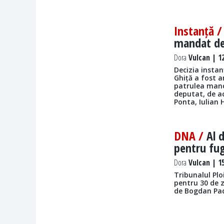
Instanță 
mandat de
Dora
Vulcan | 12
Decizia instan
Ghiță a fost a
patrulea mand
deputat, de ac
Ponta, Iulian 
DNA /
Al 
pentru fug
Dora
Vulcan | 15
Tribunalul Pl
pentru 30 de z
de Bogdan Pad