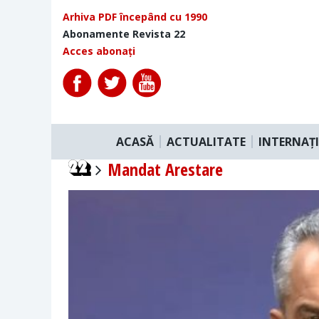
Arhiva PDF începând cu 1990
Abonamente Revista 22
Acces abonați
ACASĂ
ACTUALITATE
INTERNAȚ
Mandat Arestare