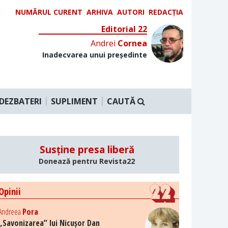
NUMĂRUL CURENT
ARHIVA
AUTORI
REDACȚIA
Editorial 22
Andrei
Cornea
Inadecvarea unui președinte
DEZBATERI
SUPLIMENT
CAUTĂ
Susține presa liberă
Donează pentru Revista22
Opinii
Andreea
Pora
„Savonizarea” lui Nicușor Dan