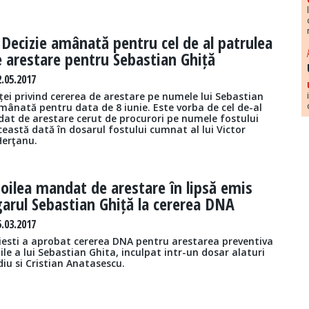
/
Decizie amânată pentru cel de al patrulea
 arestare pentru Sebastian Ghiță
.05.2017
ței privind cererea de arestare pe numele lui Sebastian
mânată pentru data de 8 iunie. Este vorba de cel de-al
at de arestare cerut de procurori pe numele fostului
eastă dată în dosarul fostului cumnat al lui Victor
Herţanu.
doilea mandat de arestare în lipsă emis
arul Sebastian Ghiță la cererea DNA
.03.2017
oiesti a aprobat cererea DNA pentru arestarea preventiva
ile a lui Sebastian Ghita, inculpat intr-un dosar alaturi
iu si Cristian Anatasescu.