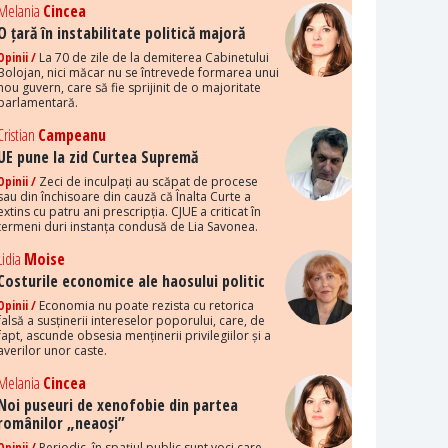
Melania
Cincea
O țară în instabilitate politică majoră
Opinii /
La 70 de zile de la demiterea Cabinetului
Bolojan, nici măcar nu se întrevede formarea unui
nou guvern, care să fie sprijinit de o majoritate
parlamentară.
Cristian
Campeanu
UE pune la zid Curtea Supremă
Opinii /
Zeci de inculpați au scăpat de procese
sau din închisoare din cauză că Înalta Curte a
extins cu patru ani prescripția. CJUE a criticat în
termeni duri instanța condusă de Lia Savonea.
Lidia
Moise
Costurile economice ale haosului politic
Opinii /
Economia nu poate rezista cu retorica
falsă a susținerii intereselor poporului, care, de
fapt, ascunde obsesia menținerii privilegiilor și a
averilor unor caste.
Melania
Cincea
Noi puseuri de xenofobie din partea
românilor „neaoși”
Opinii /
Periodic, în spațiul public sunt voci care