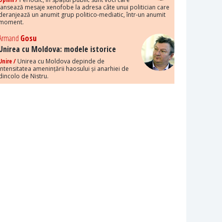
lansează mesaje xenofobe la adresa câte unui politician care
deranjează un anumit grup politico-mediatic, într-un anumit
moment.
Armand
Gosu
Unirea cu Moldova: modele istorice
Unire /
Unirea cu Moldova depinde de
intensitatea amenințării haosului și anarhiei de
dincolo de Nistru.