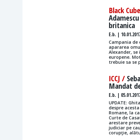
Black Cub
Adamescu p
britanica
E.b.
| 10.01.201
Campania de di
apararea omul
Alexander, se 
europene. Moti
trebuie sa se 
ICCJ /
Seba
Mandat de 
E.b.
| 05.01.201
UPDATE: Ghita 
despre acesta 
Romane, la car
Curte de Casaţ
arestare preve
judiciar pe ca
corupţie, alătu