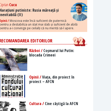
Ciprian
Cucu
Narațiuni putiniste: Rusia măreață și
inevitabilă (II)
Opinii /
Moscova este încă suficient de puternică
pentru a destabiliza un stat mai slab și suficient de abilă
pentru a-i convinge pe ceilalți că nu merită să-l apere.
RECOMANDAREA EDITORILOR
Război /
Coșmarul lui Putin:
blocada Crimeei
Opinii /
Viața, din proiect în
proiect – AFCN
Cultura /
Cine câștigă la AFCN