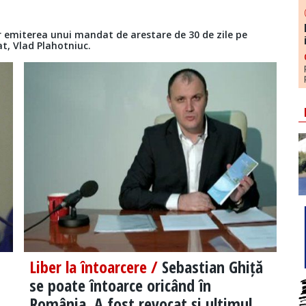
r emiterea unui mandat de arestare de 30 de zile pe
t, Vlad Plahotniuc.
Liber la întoarcere /
Sebastian Ghiță
se poate întoarce oricând în
România. A fost revocat și ultimul