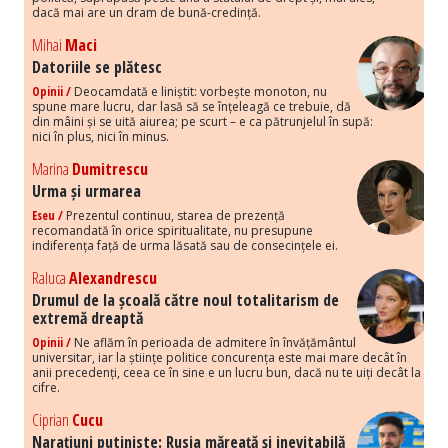
dacă mai are un dram de bună-credință.
Mihai
Maci
Datoriile se plătesc
Opinii /
Deocamdată e liniștit: vorbește monoton, nu
spune mare lucru, dar lasă să se înțeleagă ce trebuie, dă
din mâini și se uită aiurea; pe scurt – e ca pătrunjelul în supă:
nici în plus, nici în minus.
Marina
Dumitrescu
Urma și urmarea
Eseu /
Prezentul continuu, starea de prezență
recomandată în orice spiritualitate, nu presupune
indiferența față de urma lăsată sau de consecințele ei.
Raluca
Alexandrescu
Drumul de la școală către noul totalitarism de
extremă dreaptă
Opinii /
Ne aflăm în perioada de admitere în învățământul
universitar, iar la științe politice concurența este mai mare decât în
anii precedenți, ceea ce în sine e un lucru bun, dacă nu te uiți decât la
cifre.
Ciprian
Cucu
Narațiuni putiniste: Rusia măreață și inevitabilă