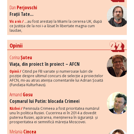
Dan
Perjovschi
Frații Tate...
Vis a vis /
...au fost arestați la Miami la cererea UK, după
ce Justiția de la noi i-a lăsat în libertate magna cum
laudae,
Opinii
Corina
Șuteu
Viața, din proiect în proiect – AFCN
Opinii /
Citind pe FB variate și numeroase luări de
poziție despre ultimul concurs de selecție a proiectelor
AFCN, mi-au atras atenția comentariile lui Adrian Șoaită
(Fundația Kulturhaus).
Armand
Gosu
Coșmarul lui Putin: blocada Crimeei
Război /
Peninsula Crimeea a fost prioritatea numărul
unu în politica Rusiei. Cucerirea ei în 2014 a dovedit
puterea Rusiei, apărarea, menținerea în siguranță și
prosperitatea ei semnifică măreția Moscovei.
Melania
Cincea