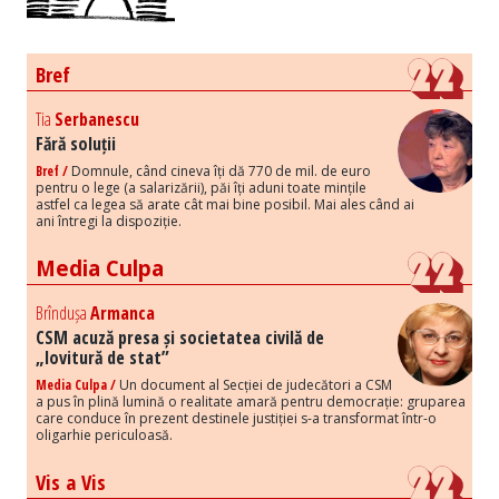
Bref
Tia
Serbanescu
Fără soluții
Bref /
Domnule, când cineva îți dă 770 de mil. de euro
pentru o lege (a salarizării), păi îți aduni toate mințile
astfel ca legea să arate cât mai bine posibil. Mai ales când ai
ani întregi la dispoziție.
Media Culpa
Brîndușa
Armanca
CSM acuză presa și societatea civilă de
„lovitură de stat”
Media Culpa /
Un document al Secției de judecători a CSM
a pus în plină lumină o realitate amară pentru democrație: gruparea
care conduce în prezent destinele justiției s-a transformat într-o
oligarhie periculoasă.
Vis a Vis