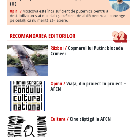
(II)
Opinii /
Moscova este încă suficient de puternică pentru a
destabiliza un stat mai slab și suficient de abilă pentru a-i convinge
pe ceilalți că nu merită să-l apere.
RECOMANDAREA EDITORILOR
Război /
Coșmarul lui Putin: blocada
Crimeei
Opinii /
Viața, din proiect în proiect –
AFCN
Cultura /
Cine câștigă la AFCN