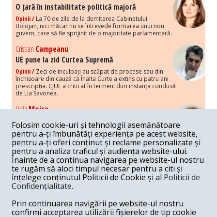
O țară în instabilitate politică majoră
Opinii /
La 70 de zile de la demiterea Cabinetului
Bolojan, nici măcar nu se întrevede formarea unui nou
guvern, care să fie sprijinit de o majoritate parlamentară.
Cristian
Campeanu
UE pune la zid Curtea Supremă
Opinii /
Zeci de inculpați au scăpat de procese sau din
închisoare din cauză că Înalta Curte a extins cu patru ani
prescripția. CJUE a criticat în termeni duri instanța condusă
de Lia Savonea.
Lidia
Moise
Costurile economice ale haosului politic
Folosim cookie-uri și tehnologii asemănătoare
Opinii /
Economia nu poate rezista cu retorica falsă a
pentru a-ți îmbunătăți experiența pe acest website,
susținerii intereselor poporului, care, de fapt, ascunde
pentru a-ți oferi conținut și reclame personalizate și
obsesia menținerii privilegiilor și a averilor unor caste.
pentru a analiza traficul și audiența website-ului.
Înainte de a continua navigarea pe website-ul nostru
Melania
Cincea
te rugăm să aloci timpul necesar pentru a citi și
Noi puseuri de xenofobie din partea românilor
înțelege conținutul Politicii de Cookie și al
Politicii de
„neaoși”
Confidențialitate
.
Opinii /
Periodic, în spațiul public sunt voci care lansează
mesaje xenofobe la adresa câte unui politician care deranjează un
Prin continuarea navigării pe website-ul nostru
anumit grup politico-mediatic, într-un anumit moment.
confirmi acceptarea utilizării fișierelor de tip cookie