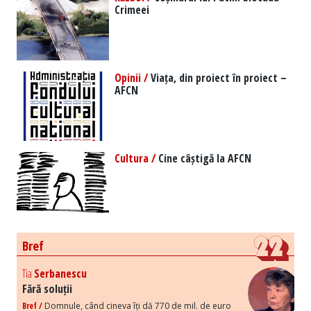
Crimeei
Opinii /
Viața, din proiect în proiect –
AFCN
Cultura /
Cine câștigă la AFCN
Bref
Tia
Serbanescu
Fără soluții
Bref /
Domnule, când cineva îți dă 770 de mil. de euro