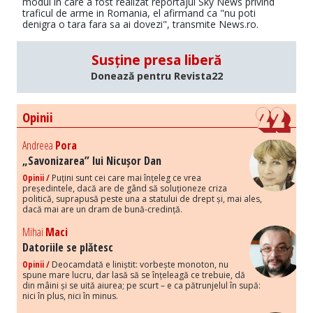
modul in care a fost realizat reportajul Sky News privind
traficul de arme in Romania, el afirmand ca "nu poti
denigra o tara fara sa ai dovezi", transmite News.ro.
Susține presa liberă
Donează pentru Revista22
Opinii
Andreea
Pora
„Savonizarea” lui Nicușor Dan
Opinii /
Puțini sunt cei care mai înțeleg ce vrea
președintele, dacă are de gând să soluționeze criza
politică, suprapusă peste una a statului de drept și, mai ales,
dacă mai are un dram de bună-credință.
Mihai
Maci
Datoriile se plătesc
Opinii /
Deocamdată e liniștit: vorbește monoton, nu
spune mare lucru, dar lasă să se înțeleagă ce trebuie, dă
din mâini și se uită aiurea; pe scurt – e ca pătrunjelul în supă:
nici în plus, nici în minus.