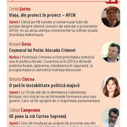
Corina
Șuteu
Viața, din proiect în proiect – AFCN
Opinii /
Citind pe FB variate și numeroase luări de
poziție despre ultimul concurs de selecție a proiectelor
AFCN, mi-au atras atenția comentariile lui Adrian Șoaită
(Fundația Kulturhaus).
Armand
Gosu
Coșmarul lui Putin: blocada Crimeei
Război /
Peninsula Crimeea a fost prioritatea numărul
unu în politica Rusiei. Cucerirea ei în 2014 a dovedit
puterea Rusiei, apărarea, menținerea în siguranță și
prosperitatea ei semnifică măreția Moscovei.
Melania
Cincea
O țară în instabilitate politică majoră
Opinii /
La 70 de zile de la demiterea Cabinetului
Bolojan, nici măcar nu se întrevede formarea unui nou
guvern, care să fie sprijinit de o majoritate parlamentară.
Cristian
Campeanu
UE pune la zid Curtea Supremă
Opinii /
Zeci de inculpați au scăpat de procese sau din