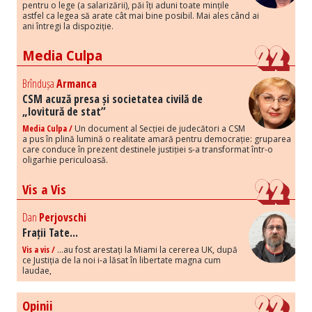
pentru o lege (a salarizării), păi îți aduni toate mințile
astfel ca legea să arate cât mai bine posibil. Mai ales când ai
ani întregi la dispoziție.
Media Culpa
Brîndușa
Armanca
CSM acuză presa și societatea civilă de
„lovitură de stat”
Media Culpa /
Un document al Secției de judecători a CSM
a pus în plină lumină o realitate amară pentru democrație: gruparea
care conduce în prezent destinele justiției s-a transformat într-o
oligarhie periculoasă.
Vis a Vis
Dan
Perjovschi
Frații Tate...
Vis a vis /
...au fost arestați la Miami la cererea UK, după
ce Justiția de la noi i-a lăsat în libertate magna cum
laudae,
Opinii