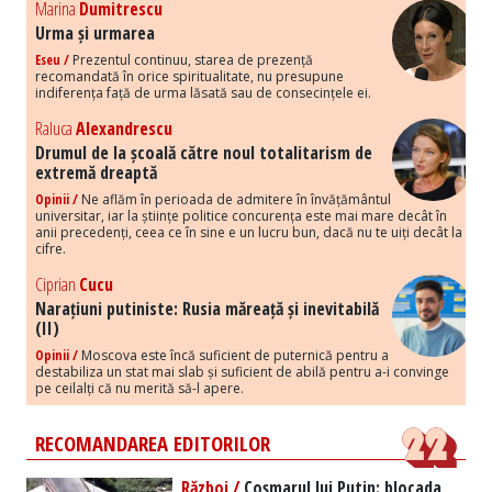
Marina
Dumitrescu
Urma și urmarea
Eseu /
Prezentul continuu, starea de prezență
recomandată în orice spiritualitate, nu presupune
indiferența față de urma lăsată sau de consecințele ei.
Raluca
Alexandrescu
Drumul de la școală către noul totalitarism de
extremă dreaptă
Opinii /
Ne aflăm în perioada de admitere în învățământul
universitar, iar la științe politice concurența este mai mare decât în
anii precedenți, ceea ce în sine e un lucru bun, dacă nu te uiți decât la
cifre.
Ciprian
Cucu
Narațiuni putiniste: Rusia măreață și inevitabilă
(II)
Opinii /
Moscova este încă suficient de puternică pentru a
destabiliza un stat mai slab și suficient de abilă pentru a-i convinge
pe ceilalți că nu merită să-l apere.
RECOMANDAREA EDITORILOR
Război /
Coșmarul lui Putin: blocada