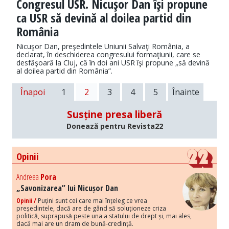
Congresul USR. Nicuşor Dan îşi propune
ca USR să devină al doilea partid din
România
Nicuşor Dan, preşedintele Uniunii Salvaţi România, a
declarat, în deschiderea congresului formaţiunii, care se
desfăşoară la Cluj, că în doi ani USR îşi propune „să devină
al doilea partid din România”.
Înapoi
1
2
3
4
5
Înainte
Susține presa liberă
Donează pentru Revista22
Opinii
Andreea
Pora
„Savonizarea” lui Nicușor Dan
Opinii /
Puțini sunt cei care mai înțeleg ce vrea
președintele, dacă are de gând să soluționeze criza
politică, suprapusă peste una a statului de drept și, mai ales,
dacă mai are un dram de bună-credință.