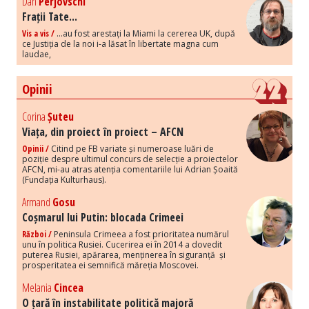
Dan
Perjovschi
Frații Tate...
Vis a vis /
...au fost arestați la Miami la cererea UK, după
ce Justiția de la noi i-a lăsat în libertate magna cum
laudae,
Opinii
Corina
Șuteu
Viața, din proiect în proiect – AFCN
Opinii /
Citind pe FB variate și numeroase luări de
poziție despre ultimul concurs de selecție a proiectelor
AFCN, mi-au atras atenția comentariile lui Adrian Șoaită
(Fundația Kulturhaus).
Armand
Gosu
Coșmarul lui Putin: blocada Crimeei
Război /
Peninsula Crimeea a fost prioritatea numărul
unu în politica Rusiei. Cucerirea ei în 2014 a dovedit
puterea Rusiei, apărarea, menținerea în siguranță și
prosperitatea ei semnifică măreția Moscovei.
Melania
Cincea
O țară în instabilitate politică majoră