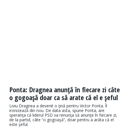
Ponta: Dragnea anunţă în fiecare zi câte
o gogoaşă doar ca să arate că el e şeful
Liviu Dragnea a devenit o ţină pentru Victor Ponta. Îl
ironizează din nou. De data asta, spune Ponta, are
speranţa că liderul PSD va renunţa să anunţe în fiecare zi,
de la partid, câte ”o gogoaşă”, doar pentru a arăta că el
este şeful.