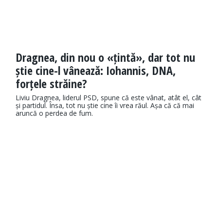
Dragnea, din nou o «țintă», dar tot nu
știe cine-l vânează: Iohannis, DNA,
forțele străine?
Liviu Dragnea, liderul PSD, spune că este vânat, atât el, cât
și partidul. Însa, tot nu știe cine îi vrea răul. Așa că că mai
aruncă o perdea de fum.