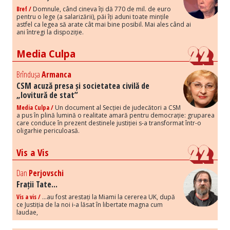
Bref /
Domnule, când cineva îți dă 770 de mil. de euro
pentru o lege (a salarizării), păi îți aduni toate mințile
astfel ca legea să arate cât mai bine posibil. Mai ales când ai
ani întregi la dispoziție.
Media Culpa
Brîndușa
Armanca
CSM acuză presa și societatea civilă de
„lovitură de stat”
Media Culpa /
Un document al Secției de judecători a CSM
a pus în plină lumină o realitate amară pentru democrație: gruparea
care conduce în prezent destinele justiției s-a transformat într-o
oligarhie periculoasă.
Vis a Vis
Dan
Perjovschi
Frații Tate...
Vis a vis /
...au fost arestați la Miami la cererea UK, după
ce Justiția de la noi i-a lăsat în libertate magna cum
laudae,