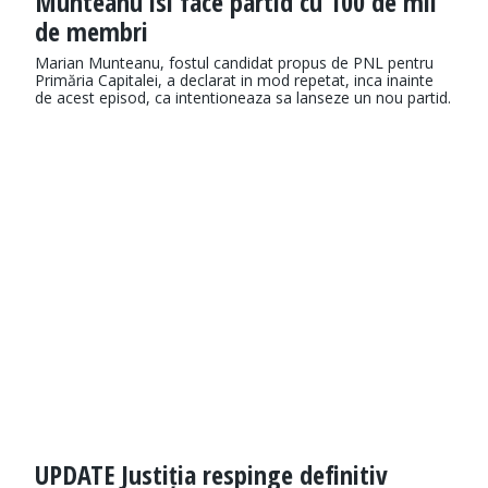
Munteanu isi face partid cu 100 de mii
de membri
Marian Munteanu, fostul candidat propus de PNL pentru
Primăria Capitalei, a declarat in mod repetat, inca inainte
de acest episod, ca intentioneaza sa lanseze un nou partid.
UPDATE Justiția respinge definitiv