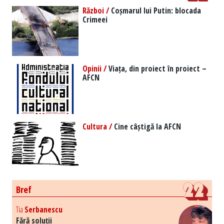
Război /
Coșmarul lui Putin: blocada
Crimeei
Opinii /
Viața, din proiect în proiect –
AFCN
Cultura /
Cine câștigă la AFCN
Bref
Tia
Serbanescu
Fără soluții