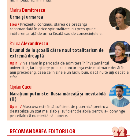
nici în plus, nici în minus.
Marina
Dumitrescu
Urma și urmarea
Eseu /
Prezentul continuu, starea de prezență
recomandată în orice spiritualitate, nu presupune
indiferența față de urma lăsată sau de consecințele ei.
Raluca
Alexandrescu
Drumul de la școală către noul totalitarism de
extremă dreaptă
Opinii /
Ne aflăm în perioada de admitere în învățământul
universitar, iar la științe politice concurența este mai mare decât în
anii precedenți, ceea ce în sine e un lucru bun, dacă nu te uiți decât la
cifre.
Ciprian
Cucu
Narațiuni putiniste: Rusia măreață și inevitabilă
(II)
Opinii /
Moscova este încă suficient de puternică pentru a
destabiliza un stat mai slab și suficient de abilă pentru a-i convinge
pe ceilalți că nu merită să-l apere.
RECOMANDAREA EDITORILOR