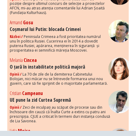
poziție despre ultimul concurs de selecție a proiectelor
AFCN, mi-au atras atenția comentariile lui Adrian Șoaită
(Fundația Kulturhaus).
Armand
Gosu
Coșmarul lui Putin: blocada Crimeei
Război /
Peninsula Crimeea a fost prioritatea numărul
unu în politica Rusiei. Cucerirea ei în 2014 a dovedit
puterea Rusiei, apărarea, menținerea în siguranță și
prosperitatea ei semnifică măreția Moscovei.
Melania
Cincea
O țară în instabilitate politică majoră
Opinii /
La 70 de zile de la demiterea Cabinetului
Bolojan, nici măcar nu se întrevede formarea unui nou
guvern, care să fie sprijinit de o majoritate parlamentară.
Cristian
Campeanu
UE pune la zid Curtea Supremă
Opinii /
Zeci de inculpați au scăpat de procese sau din
închisoare din cauză că Înalta Curte a extins cu patru ani
prescripția. CJUE a criticat în termeni duri instanța condusă
de Lia Savonea.
Lidia
Moise