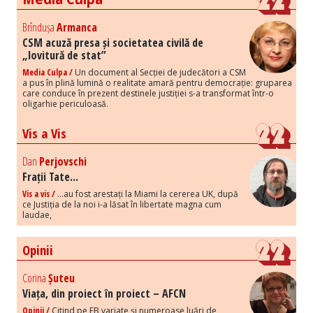
Brîndușa
Armanca
CSM acuză presa și societatea civilă de
„lovitură de stat”
Media Culpa /
Un document al Secției de judecători a CSM
a pus în plină lumină o realitate amară pentru democrație: gruparea
care conduce în prezent destinele justiției s-a transformat într-o
oligarhie periculoasă.
Vis a Vis
Dan
Perjovschi
Frații Tate...
Vis a vis /
...au fost arestați la Miami la cererea UK, după
ce Justiția de la noi i-a lăsat în libertate magna cum
laudae,
Opinii
Corina
Șuteu
Viața, din proiect în proiect – AFCN
Opinii /
Citind pe FB variate și numeroase luări de