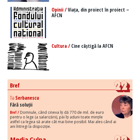
Opinii /
Viața, din proiect în proiect –
AFCN
Cultura /
Cine câștigă la AFCN
Bref
Tia
Serbanescu
Fără soluții
Bref /
Domnule, când cineva îți dă 770 de mil. de euro
pentru o lege (a salarizării), păi îți aduni toate mințile
astfel ca legea să arate cât mai bine posibil. Mai ales când ai
ani întregi la dispoziție.
Media Culpa