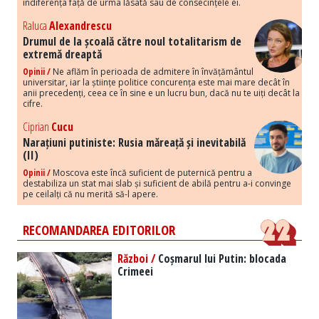
indiferența față de urma lăsată sau de consecințele ei.
Raluca
Alexandrescu
Drumul de la școală către noul totalitarism de
extremă dreaptă
Opinii /
Ne aflăm în perioada de admitere în învățământul
universitar, iar la științe politice concurența este mai mare decât în
anii precedenți, ceea ce în sine e un lucru bun, dacă nu te uiți decât la
cifre.
Ciprian
Cucu
Narațiuni putiniste: Rusia măreață și inevitabilă
(II)
Opinii /
Moscova este încă suficient de puternică pentru a
destabiliza un stat mai slab și suficient de abilă pentru a-i convinge
pe ceilalți că nu merită să-l apere.
RECOMANDAREA EDITORILOR
Război /
Coșmarul lui Putin: blocada
Crimeei