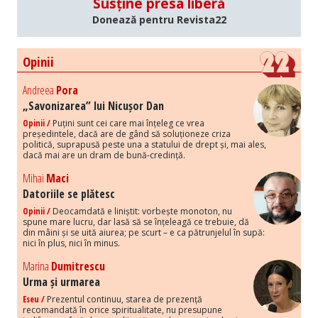
Susține presa liberă
Donează pentru Revista22
Opinii
Andreea
Pora
„Savonizarea” lui Nicușor Dan
Opinii /
Puțini sunt cei care mai înțeleg ce vrea
președintele, dacă are de gând să soluționeze criza
politică, suprapusă peste una a statului de drept și, mai ales,
dacă mai are un dram de bună-credință.
Mihai
Maci
Datoriile se plătesc
Opinii /
Deocamdată e liniștit: vorbește monoton, nu
spune mare lucru, dar lasă să se înțeleagă ce trebuie, dă
din mâini și se uită aiurea; pe scurt – e ca pătrunjelul în supă:
nici în plus, nici în minus.
Marina
Dumitrescu
Urma și urmarea
Eseu /
Prezentul continuu, starea de prezență
recomandată în orice spiritualitate, nu presupune