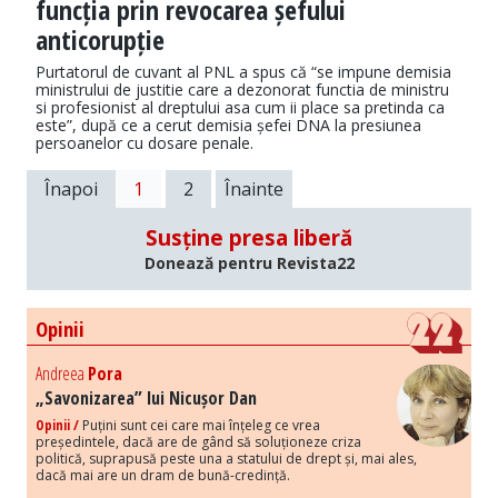
funcția prin revocarea șefului
anticorupție
Purtatorul de cuvant al PNL a spus că “se impune demisia
ministrului de justitie care a dezonorat functia de ministru
si profesionist al dreptului asa cum ii place sa pretinda ca
este”, după ce a cerut demisia șefei DNA la presiunea
persoanelor cu dosare penale.
Înapoi
1
2
Înainte
Susține presa liberă
Donează pentru Revista22
Opinii
Andreea
Pora
„Savonizarea” lui Nicușor Dan
Opinii /
Puțini sunt cei care mai înțeleg ce vrea
președintele, dacă are de gând să soluționeze criza
politică, suprapusă peste una a statului de drept și, mai ales,
dacă mai are un dram de bună-credință.