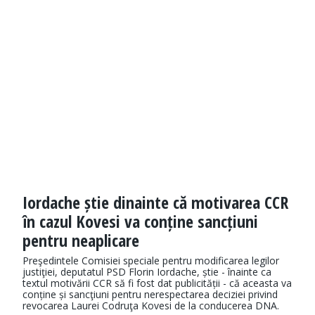
Iordache știe dinainte că motivarea CCR
în cazul Kovesi va conține sancțiuni
pentru neaplicare
Preşedintele Comisiei speciale pentru modificarea legilor
justiţiei, deputatul PSD Florin Iordache, știe - înainte ca
textul motivării CCR să fi fost dat publicității - că aceasta va
conține și sancţiuni pentru nerespectarea deciziei privind
revocarea Laurei Codruţa Kovesi de la conducerea DNA.