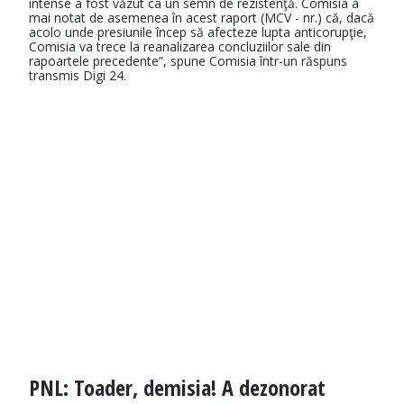
intense a fost văzut ca un semn de rezistenţă. Comisia a
mai notat de asemenea în acest raport (MCV - nr.) că, dacă
acolo unde presiunile încep să afecteze lupta anticorupţie,
Comisia va trece la reanalizarea concluziilor sale din
rapoartele precedente”, spune Comisia într-un răspuns
transmis Digi 24.
PNL: Toader, demisia! A dezonorat