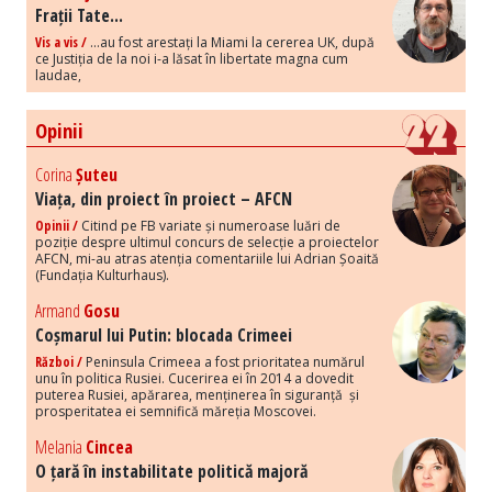
Frații Tate...
Vis a vis /
...au fost arestați la Miami la cererea UK, după
ce Justiția de la noi i-a lăsat în libertate magna cum
laudae,
Opinii
Corina
Șuteu
Viața, din proiect în proiect – AFCN
Opinii /
Citind pe FB variate și numeroase luări de
poziție despre ultimul concurs de selecție a proiectelor
AFCN, mi-au atras atenția comentariile lui Adrian Șoaită
(Fundația Kulturhaus).
Armand
Gosu
Coșmarul lui Putin: blocada Crimeei
Război /
Peninsula Crimeea a fost prioritatea numărul
unu în politica Rusiei. Cucerirea ei în 2014 a dovedit
puterea Rusiei, apărarea, menținerea în siguranță și
prosperitatea ei semnifică măreția Moscovei.
Melania
Cincea
O țară în instabilitate politică majoră