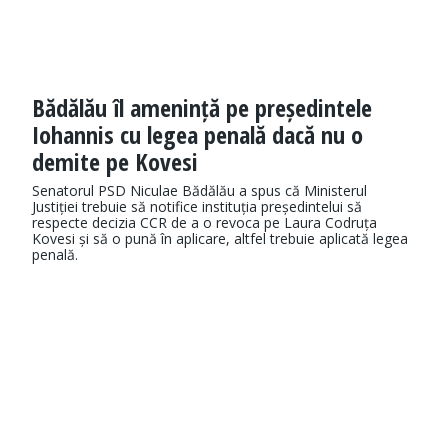
Bădălău îl amenință pe președintele
Iohannis cu legea penală dacă nu o
demite pe Kovesi
Senatorul PSD Niculae Bădălău a spus că Ministerul
Justiției trebuie să notifice instituția președintelui să
respecte decizia CCR de a o revoca pe Laura Codruța
Kovesi și să o pună în aplicare, altfel trebuie aplicată legea
penală.