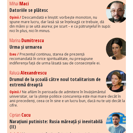
Mihai
Maci
Datoriile se plătesc
Opinii /
Deocamdată e liniștit: vorbește monoton, nu
spune mare lucru, dar lasă să se înțeleagă ce trebuie, dă
din mâini și se uită aiurea; pe scurt – e ca pătrunjelul în supă:
nici în plus, nici în minus.
Marina
Dumitrescu
Urma și urmarea
Eseu /
Prezentul continuu, starea de prezență
recomandată în orice spiritualitate, nu presupune
indiferența față de urma lăsată sau de consecințele ei.
Raluca
Alexandrescu
Drumul de la școală către noul totalitarism de
extremă dreaptă
Opinii /
Ne aflăm în perioada de admitere în învățământul
universitar, iar la științe politice concurența este mai mare decât în
anii precedenți, ceea ce în sine e un lucru bun, dacă nu te uiți decât la
cifre.
Ciprian
Cucu
Narațiuni putiniste: Rusia măreață și inevitabilă
(II)