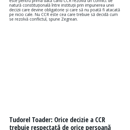
este pentru prima dată când CCR rezolvă un conflict de
natură constituțională între instituții prin impunerea unei
decizii care devine obligatorie și care să nu poată fi atacată
pe nicio cale. Nu CCR este cea care trebuie să decidă cum
se rezolvă conflictul, spune Zegrean.
Tudorel Toader: Orice decizie a CCR
trebuie respectată de orice persoană