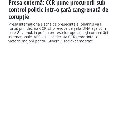
Presa externă: CCR pune procurorii sub
control politic într-o țară cangrenată de
corupție
Presa internaţională scrie că preşedintele Iohannis va fi
forțat prin decizia CCR să o revoce pe şefa DNA aşa cum
cere Guvernul, în pofida protestelor opoziţiei şi comunităţii
internaţionale. AFP scrie că decizia CCR reprezintă "o
victorie majoră pentru Guvernul social-democrat".