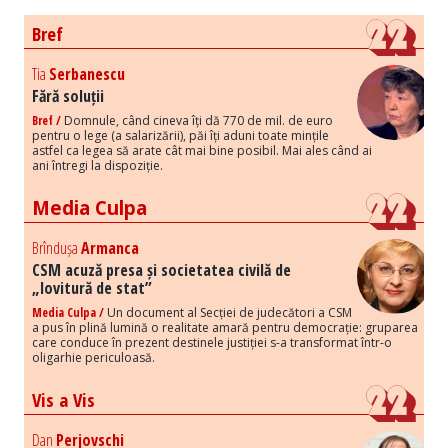
Bref
Tia
Serbanescu
Fără soluții
Bref /
Domnule, când cineva îți dă 770 de mil. de euro
pentru o lege (a salarizării), păi îți aduni toate mințile
astfel ca legea să arate cât mai bine posibil. Mai ales când ai
ani întregi la dispoziție.
Media Culpa
Brîndușa
Armanca
CSM acuză presa și societatea civilă de
„lovitură de stat”
Media Culpa /
Un document al Secției de judecători a CSM
a pus în plină lumină o realitate amară pentru democrație: gruparea
care conduce în prezent destinele justiției s-a transformat într-o
oligarhie periculoasă.
Vis a Vis
Dan
Perjovschi