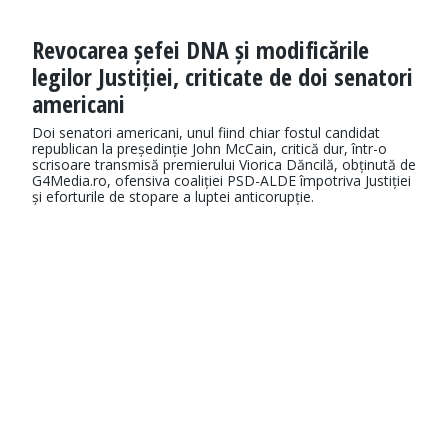
Revocarea șefei DNA și modificările
legilor Justiției, criticate de doi senatori
americani
Doi senatori americani, unul fiind chiar fostul candidat
republican la președinție John McCain, critică dur, într-o
scrisoare transmisă premierului Viorica Dăncilă, obținută de
G4Media.ro, ofensiva coaliției PSD-ALDE împotriva Justiției
și eforturile de stopare a luptei anticorupție.