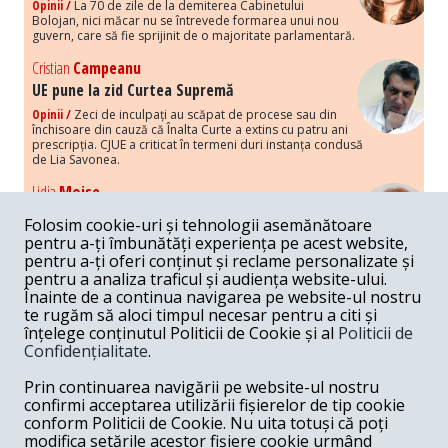
Opinii /
La 70 de zile de la demiterea Cabinetului
Bolojan, nici măcar nu se întrevede formarea unui nou
guvern, care să fie sprijinit de o majoritate parlamentară.
Cristian
Campeanu
UE pune la zid Curtea Supremă
Opinii /
Zeci de inculpați au scăpat de procese sau din
închisoare din cauză că Înalta Curte a extins cu patru ani
prescripția. CJUE a criticat în termeni duri instanța condusă
de Lia Savonea.
Lidia
Moise
Costurile economice ale haosului politic
Folosim cookie-uri și tehnologii asemănătoare
Opinii /
Economia nu poate rezista cu retorica falsă a
pentru a-ți îmbunătăți experiența pe acest website,
susținerii intereselor poporului, care, de fapt, ascunde
pentru a-ți oferi conținut și reclame personalizate și
obsesia menținerii privilegiilor și a averilor unor caste.
pentru a analiza traficul și audiența website-ului.
Înainte de a continua navigarea pe website-ul nostru
Melania
Cincea
te rugăm să aloci timpul necesar pentru a citi și
Noi puseuri de xenofobie din partea românilor
înțelege conținutul Politicii de Cookie și al
Politicii de
„neaoși”
Confidențialitate
.
Opinii /
Periodic, în spațiul public sunt voci care lansează
mesaje xenofobe la adresa câte unui politician care deranjează un
Prin continuarea navigării pe website-ul nostru
anumit grup politico-mediatic, într-un anumit moment.
confirmi acceptarea utilizării fișierelor de tip cookie
conform Politicii de Cookie. Nu uita totuși că poți
Armand
Gosu
modifica setările acestor fișiere cookie urmând