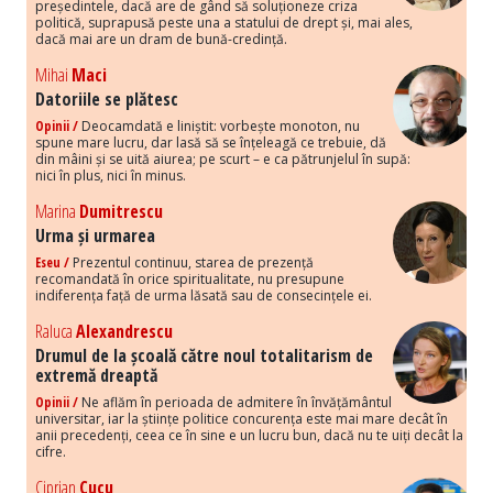
președintele, dacă are de gând să soluționeze criza
politică, suprapusă peste una a statului de drept și, mai ales,
dacă mai are un dram de bună-credință.
Mihai
Maci
Datoriile se plătesc
Opinii /
Deocamdată e liniștit: vorbește monoton, nu
spune mare lucru, dar lasă să se înțeleagă ce trebuie, dă
din mâini și se uită aiurea; pe scurt – e ca pătrunjelul în supă:
nici în plus, nici în minus.
Marina
Dumitrescu
Urma și urmarea
Eseu /
Prezentul continuu, starea de prezență
recomandată în orice spiritualitate, nu presupune
indiferența față de urma lăsată sau de consecințele ei.
Raluca
Alexandrescu
Drumul de la școală către noul totalitarism de
extremă dreaptă
Opinii /
Ne aflăm în perioada de admitere în învățământul
universitar, iar la științe politice concurența este mai mare decât în
anii precedenți, ceea ce în sine e un lucru bun, dacă nu te uiți decât la
cifre.
Ciprian
Cucu