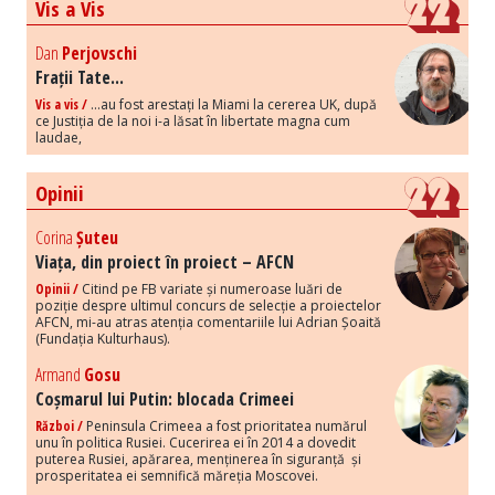
Vis a Vis
Dan
Perjovschi
Frații Tate...
Vis a vis /
...au fost arestați la Miami la cererea UK, după
ce Justiția de la noi i-a lăsat în libertate magna cum
laudae,
Opinii
Corina
Șuteu
Viața, din proiect în proiect – AFCN
Opinii /
Citind pe FB variate și numeroase luări de
poziție despre ultimul concurs de selecție a proiectelor
AFCN, mi-au atras atenția comentariile lui Adrian Șoaită
(Fundația Kulturhaus).
Armand
Gosu
Coșmarul lui Putin: blocada Crimeei
Război /
Peninsula Crimeea a fost prioritatea numărul
unu în politica Rusiei. Cucerirea ei în 2014 a dovedit
puterea Rusiei, apărarea, menținerea în siguranță și
prosperitatea ei semnifică măreția Moscovei.