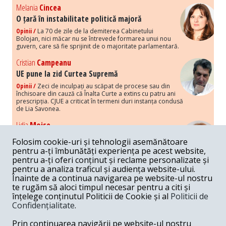
Melania
Cincea
O țară în instabilitate politică majoră
Opinii /
La 70 de zile de la demiterea Cabinetului
Bolojan, nici măcar nu se întrevede formarea unui nou
guvern, care să fie sprijinit de o majoritate parlamentară.
Cristian
Campeanu
UE pune la zid Curtea Supremă
Opinii /
Zeci de inculpați au scăpat de procese sau din
închisoare din cauză că Înalta Curte a extins cu patru ani
prescripția. CJUE a criticat în termeni duri instanța condusă
de Lia Savonea.
Lidia
Moise
Costurile economice ale haosului politic
Folosim cookie-uri și tehnologii asemănătoare
Opinii /
Economia nu poate rezista cu retorica falsă a
pentru a-ți îmbunătăți experiența pe acest website,
susținerii intereselor poporului, care, de fapt, ascunde
pentru a-ți oferi conținut și reclame personalizate și
obsesia menținerii privilegiilor și a averilor unor caste.
pentru a analiza traficul și audiența website-ului.
Înainte de a continua navigarea pe website-ul nostru
Melania
Cincea
te rugăm să aloci timpul necesar pentru a citi și
Noi puseuri de xenofobie din partea românilor
înțelege conținutul Politicii de Cookie și al
Politicii de
„neaoși”
Confidențialitate
.
Opinii /
Periodic, în spațiul public sunt voci care lansează
mesaje xenofobe la adresa câte unui politician care deranjează un
Prin continuarea navigării pe website-ul nostru