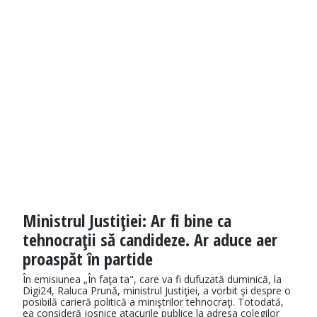
Ministrul Justiţiei: Ar fi bine ca
tehnocraţii să candideze. Ar aduce aer
proaspăt în partide
În emisiunea „În faţa ta", care va fi dufuzată duminică, la
Digi24, Raluca Prună, ministrul Justiţiei, a vorbit şi despre o
posibilă carieră politică a miniştrilor tehnocraţi. Totodată,
ea consideră josnice atacurile publice la adresa colegilor