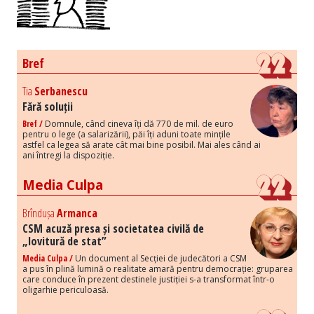
Bref
Tia
Serbanescu
Fără soluții
Bref /
Domnule, când cineva îți dă 770 de mil. de euro
pentru o lege (a salarizării), păi îți aduni toate mințile
astfel ca legea să arate cât mai bine posibil. Mai ales când ai
ani întregi la dispoziție.
Media Culpa
Brîndușa
Armanca
CSM acuză presa și societatea civilă de
„lovitură de stat”
Media Culpa /
Un document al Secției de judecători a CSM
a pus în plină lumină o realitate amară pentru democrație: gruparea
care conduce în prezent destinele justiției s-a transformat într-o
oligarhie periculoasă.