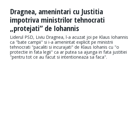
Dragnea, amenintari cu Justitia
impotriva ministrilor tehnocrati
„protejati” de Iohannis
Liderul PSD, Liviu Dragnea, l-a acuzat joi pe Klaus Iohannis
ca "bate campii" si i-a amenintat explicit pe ministrii
tehnocrati "pacaliti si incurajati" de Klaus Iohanis cu "o
protectie in fata legii" ca ar putea sa ajunga in fata justitiei
"pentru tot ce au facut si intentioneaza sa faca".