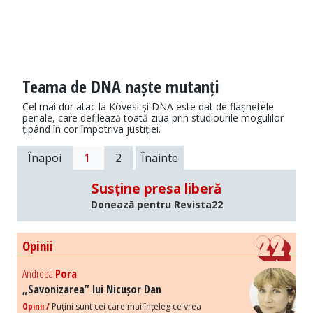
Teama de DNA naște mutanți
Cel mai dur atac la Kövesi și DNA este dat de flașnetele
penale, care defilează toată ziua prin studiourile mogulilor
țipând în cor împotriva justiției.
Înapoi
1
2
Înainte
Susține presa liberă
Donează pentru Revista22
Opinii
Andreea
Pora
„Savonizarea” lui Nicușor Dan
Opinii /
Puțini sunt cei care mai înțeleg ce vrea