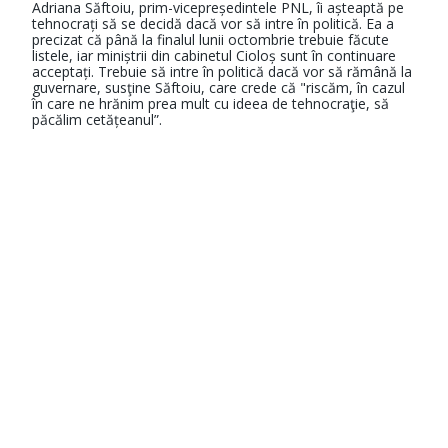
Adriana Săftoiu, prim-vicepreședintele PNL, îi așteaptă pe
tehnocrați să se decidă dacă vor să intre în politică. Ea a
precizat că până la finalul lunii octombrie trebuie făcute
listele, iar miniștrii din cabinetul Cioloș sunt în continuare
acceptați. Trebuie să intre în politică dacă vor să rămână la
guvernare, susţine Săftoiu, care crede că "riscăm, în cazul
în care ne hrănim prea mult cu ideea de tehnocraţie, să
păcălim cetățeanul”.