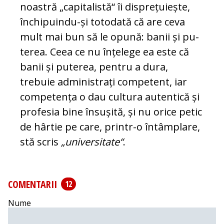
noastră „capi­ta­listă“ îi dis­prețuiește,
închipuindu-și toto­dată că are ceva
mult mai bun să le opu­nă: banii și pu­
terea. Ceea ce nu înțelege ea este că
banii și puterea, pentru a dura,
trebuie ad­mi­nis­trați competent, iar
com­pe­tența o dau cul­tura autentică și
profesia bine însușită, și nu orice petic
de hârtie pe care, printr-o întâmplare,
stă scris
„universitate“
.
COMENTARII
12
Nume