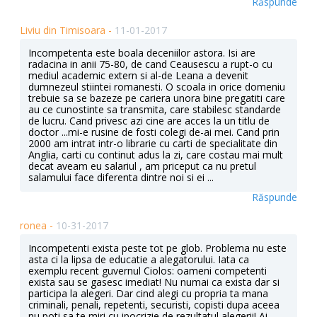
Răspunde
Liviu din Timisoara -
11-01-2017
Incompetenta este boala deceniilor astora. Isi are
radacina in anii 75-80, de cand Ceausescu a rupt-o cu
mediul academic extern si al-de Leana a devenit
dumnezeul stiintei romanesti. O scoala in orice domeniu
trebuie sa se bazeze pe cariera unora bine pregatiti care
au ce cunostinte sa transmita, care stabilesc standarde
de lucru. Cand privesc azi cine are acces la un titlu de
doctor ...mi-e rusine de fosti colegi de-ai mei. Cand prin
2000 am intrat intr-o librarie cu carti de specialitate din
Anglia, carti cu continut adus la zi, care costau mai mult
decat aveam eu salariul , am priceput ca nu pretul
salamului face diferenta dintre noi si ei ...
Răspunde
ronea -
10-31-2017
Incompetenti exista peste tot pe glob. Problema nu este
asta ci la lipsa de educatie a alegatorului. Iata ca
exemplu recent guvernul Ciolos: oameni competenti
exista sau se gasesc imediat! Nu numai ca exista dar si
participa la alegeri. Dar cind alegi cu propria ta mana
criminali, penali, repetenti, securisti, copisti dupa aceea
nu poti sa te miri cu ipocrizie de rezultatul alegerii! Ai