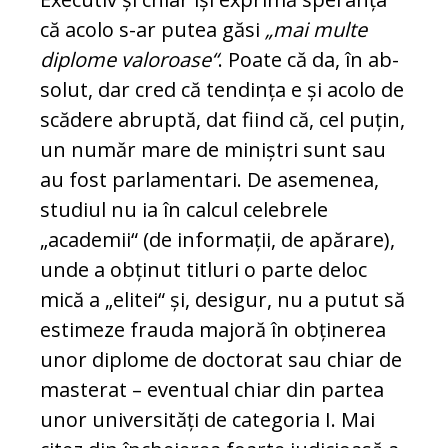
că acolo s-ar putea găsi
„mai multe
diplome valoroase“
. Poate că da, în ab­
so­lut, dar cred că tendința e și acolo de
scă­dere abruptă, dat fiind că, cel puțin,
un număr mare de miniștri sunt sau
au fost parlamentari. De asemenea,
studiul nu ia în calcul celebrele
„academii“ (de infor­mații, de apărare),
unde a obținut titluri o parte deloc
mică a „elitei“ și, desigur, nu a putut să
estimeze frauda majoră în ob­ținerea
unor diplome de doctorat sau chiar de
masterat – eventual chiar din par­tea
unor universități de categoria I. Mai