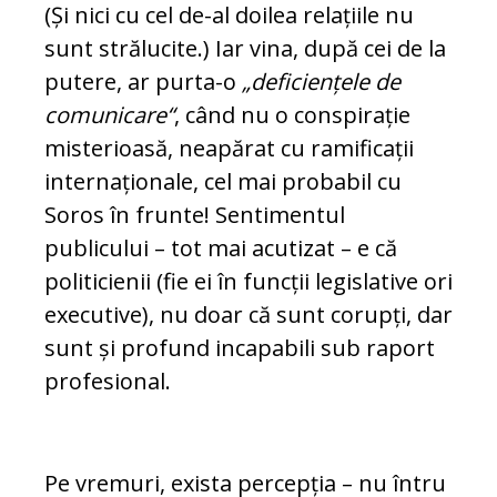
(Și nici cu cel de-al doilea relațiile nu
sunt stră­lucite.) Iar vina, după cei de la
putere, ar purta-o
„deficiențele de
comunicare“
, când nu o conspirație
misterioasă, neapărat cu ramificații
internaționale, cel mai probabil cu
Soros în frun­te! Sentimentul
publicului – tot mai acutizat – e că
politicienii (fie ei în funcții legislative ori
exe­cutive), nu doar că sunt corupți, dar
sunt și pro­fund incapabili sub raport
profesional.
Pe vremuri, exista percepția – nu întru