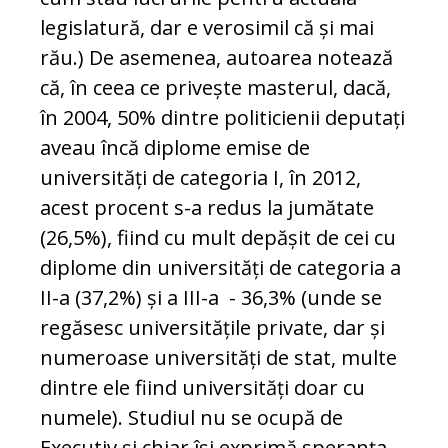
legislatură, dar e ve­ro­simil că și mai
rău.) De asemenea, autoarea no­tează
că, în ceea ce privește masterul, dacă,
în 2004, 50% dintre politicienii deputați
aveau încă di­plome emise de
universități de categoria I, în 2012,
acest procent s-a redus la jumătate
(26,5%), fiind cu mult depășit de cei cu
diplome din universități de categoria a
II-a (37,2%) și a III-a - 36,3% (unde se
regăsesc uni­versitățile private, dar și
numeroase uni­ver­sități de stat, multe
dintre ele fiind uni­versități doar cu
numele). Studiul nu se ocupă de
Executiv și chiar își exprimă spe­ranța