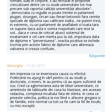
români, luați in corpore, s-au recrutat în proporție
crescătoare dintre cei cu studii universitare tot mai
precare sub raportul calității universității absolvite"...
..democratia cu regulile ei poate trimite in parlament
plugari, strungari, circari sau fierari betonisti fara cerinte
speciale de diploma sau calificare inalta....ne putem trezi,
in extremis, cu un parlament de analfabeti si toata tara
se supune daca asta e vointa majoritatii care iese la
vot....daca e ceva de criticat atunci sistemul de
invatamant e cel care merita pus la zid...impostura data
de diplome e "perversiunea"...reactia pozitiva se inchide
tocmai prin aceste fabrici de diplome care altereaza
valoarea si creaza confuzie...
Răspunde
Gheorghe -
11-01-2017
Am impresia ca se inverseaza cauza cu efectul.
Politicienii nu ajung în vârf pentru că au studii şi
doctorate, ci invers, le au pentru că au ajuns suficient de
sus. Cred ca aglomerarea asta de titluri universitare, ce
aminteste de tablourile din casa lui Nastase, are aceeasi
radacina, complexul incultului fata de stiinta. In ceea ce
priveste selectia, politica la noi fiind o afacere gregara si
de familie, este normal ca toti sa fie cam la fel de inculti,
cu mici exceptii.