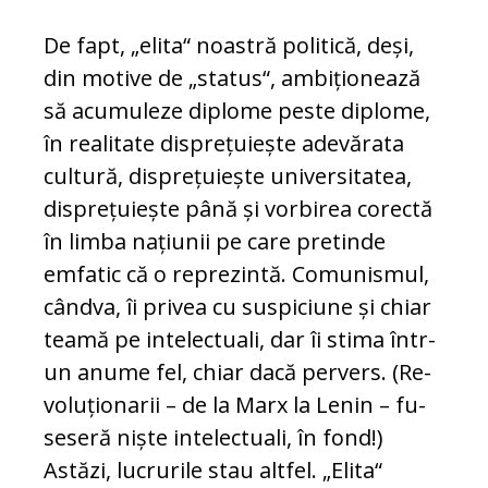
De fapt, „elita“ noastră politică, deși,
din mo­tive de „status“, ambiționează
să acu­muleze diplome peste diplome,
în realitate dis­prețuiește adevărata
cultură, dis­pre­țu­iește universitatea,
disprețuiește până și vorbirea corectă
în limba națiunii pe care pre­tinde
emfatic că o reprezintă. Co­mu­nis­mul,
cândva, îi privea cu suspiciune și chiar
teamă pe intelectuali, dar îi stima în­tr-
un anume fel, chiar dacă pervers. (Re­
vo­lu­țio­narii – de la Marx la Lenin – fu­
se­seră niște intelectuali, în fond!)
Astăzi, lu­crurile stau altfel. „Elita“