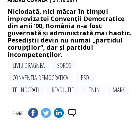
ANDREI CORNEA
| 31.10.2017
Niciodată, nici măcar în timpul
improvizatei Convenții Democratice
din anii ’90, România n-a fost
guvernată și administrată mai haotic.
Pesediștii devin nu numai „partidul
corupților“, dar și partidul
incompetenților.
LIVIU DRAGNEA
SOROS
CONVENTIA DEMOCRATICA
PSD
TEHNOCRATI
REVOLUTIE
LENIN
MARX
SHARE