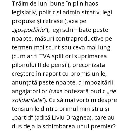
Trăim de luni bune în plin haos
legislativ, politic și administrativ: legi
propuse și retrase (taxa pe
„gospodărie“
), legi schimbate peste
noapte, mă­suri contraproductive pe
termen mai scurt sau ce­va mai lung
(cum ar fi TVA split ori suprimarea
pilonului II de pensii), preconizata
creștere în ra­port cu promisiunile,
anunțată peste noapte, a im­pozitării
angajatorilor (taxa botezată pudic
„de
solidaritate“
). Ce să mai vorbim despre
tensiunile dintre primul ministru și
„partid“ (adică Liviu Drag­nea), care au
dus deja la schimbarea unui pre­mier?