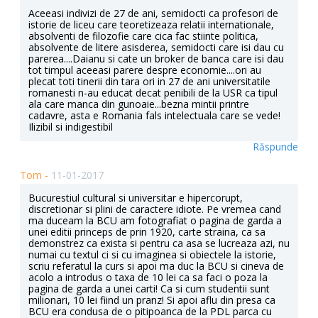
Aceeasi indivizi de 27 de ani, semidocti ca profesori de
istorie de liceu care teoretizeaza relatii internationale,
absolventi de filozofie care cica fac stiinte politica,
absolvente de litere asisderea, semidocti care isi dau cu
parerea....Daianu si cate un broker de banca care isi dau
tot timpul aceeasi parere despre economie....ori au
plecat toti tinerii din tara ori in 27 de ani universitatile
romanesti n-au educat decat penibili de la USR ca tipul
ala care manca din gunoaie...bezna mintii printre
cadavre, asta e Romania fals intelectuala care se vede!
Ilizibil si indigestibil
Răspunde
Tom -
11-01-2017
Bucurestiul cultural si universitar e hipercorupt,
discretionar si plini de caractere idiote. Pe vremea cand
ma duceam la BCU am fotografiat o pagina de garda a
unei editii princeps de prin 1920, carte straina, ca sa
demonstrez ca exista si pentru ca asa se lucreaza azi, nu
numai cu textul ci si cu imaginea si obiectele la istorie,
scriu referatul la curs si apoi ma duc la BCU si cineva de
acolo a introdus o taxa de 10 lei ca sa faci o poza la
pagina de garda a unei carti! Ca si cum studentii sunt
milionari, 10 lei fiind un pranz! Si apoi aflu din presa ca
BCU era condusa de o pitipoanca de la PDL parca cu