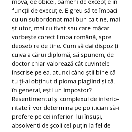
mo­va, de obicei, oameni de excepție în
func­ții de execuție. E greu să te împaci
cu un subordonat mai bun ca tine, mai
știutor, mai cultivat sau care măcar
vorbește co­rect limba română, spre
deosebire de tine. Cum să dai dispoziții
cuiva a cărui di­plo­mă, să spunem, de
doctor chiar valorează cât cuvintele
înscrise pe ea, atunci când știi bine că
tu ți-ai obținut diploma pla­giind și că,
în general, ești un impostor?
Resentimentul și complexul de inferio­
ri­tate îl vor determina pe politician să-i
pre­fere pe cei inferiori lui însuși,
absolvenți de școli cel puțin la fel de