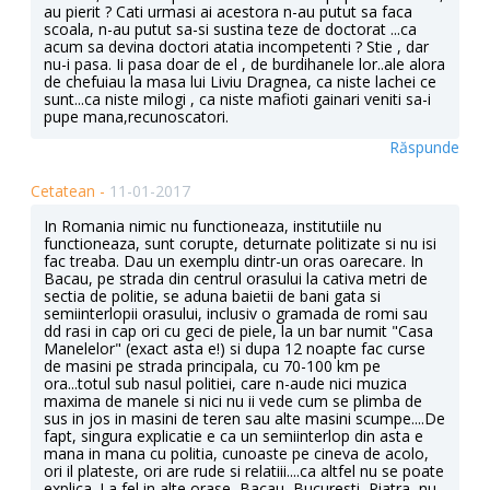
au pierit ? Cati urmasi ai acestora n-au putut sa faca
scoala, n-au putut sa-si sustina teze de doctorat ...ca
acum sa devina doctori atatia incompetenti ? Stie , dar
nu-i pasa. Ii pasa doar de el , de burdihanele lor..ale alora
de chefuiau la masa lui Liviu Dragnea, ca niste lachei ce
sunt...ca niste milogi , ca niste mafioti gainari veniti sa-i
pupe mana,recunoscatori.
Răspunde
Cetatean -
11-01-2017
In Romania nimic nu functioneaza, institutiile nu
functioneaza, sunt corupte, deturnate politizate si nu isi
fac treaba. Dau un exemplu dintr-un oras oarecare. In
Bacau, pe strada din centrul orasului la cativa metri de
sectia de politie, se aduna baietii de bani gata si
semiinterlopii orasului, inclusiv o gramada de romi sau
dd rasi in cap ori cu geci de piele, la un bar numit "Casa
Manelelor" (exact asta e!) si dupa 12 noapte fac curse
de masini pe strada principala, cu 70-100 km pe
ora...totul sub nasul politiei, care n-aude nici muzica
maxima de manele si nici nu ii vede cum se plimba de
sus in jos in masini de teren sau alte masini scumpe....De
fapt, singura explicatie e ca un semiinterlop din asta e
mana in mana cu politia, cunoaste pe cineva de acolo,
ori il plateste, ori are rude si relatiii....ca altfel nu se poate
explica. La fel in alte orase, Bacau, Bucuresti, Piatra, nu