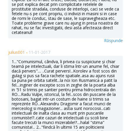
se pot explica decat prin complicitate retelele de
prostitutie stradala, conduse de interlopi, caci se vede ca
fetele nu-s pe cont propriu, ci indivizi in masini si in case
de romi le conduc, stau de sase, le supravegheaza etc.
Toate probleme grave care nu ajung in presa noastra de
rahat, nu se fac investigatii, desi asta afecteaza direct
cetateanul!
Răspunde
julius001 -
11-01-2017
1..."Comunismul, cândva, îi privea cu suspiciune și chiar
teamă pe intelectuali, dar îi stima într-un anume fel, chiar
dacă pervers".... ..Curat pervers!...Korolev a fost scos din
gulag si pus sa faca rachete spatiale..asa au ajuns rusii
sa puna pe orbita satelit...la noi Ion Rusmanica a patit la
fel....inginer de exceptie scos in zeghe de la poarta alba
in '51 si trimis pe santier pentru prima hidrocentrala din
RO....Radu Vulpe, istoricul, la fel...scos din puscarie de la
botosani, bagat intr-un costum de haine si trimis sa
reprezinte RO...Alexandru Dragomir a facut munci de
merceolog si magazioner... astia sunt norocosii...cati
intelectuali de inalta clasa au murit prin puscariile
comuniste!?..cate cazuri de intelectuali cu scoli bine
facute trecuti la munci mizerabile!?....halal "stima"
comunista!... 2..."fiindcă în ultimii 15 ani politicienii