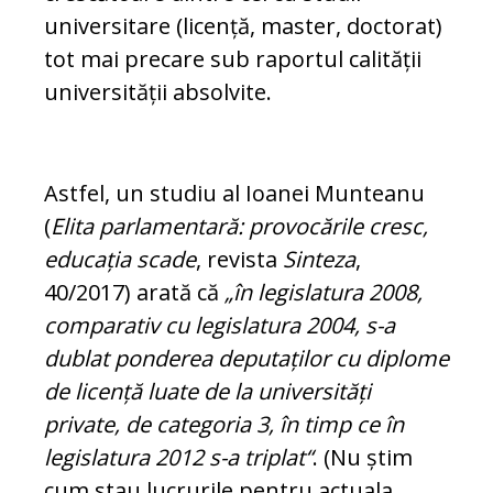
universitare (licență, master, doctorat)
tot mai precare sub ra­portul calității
universității absolvite.
Astfel, un studiu al Ioanei Munteanu
(
Elita par­lamentară: provocările cresc,
educația scade
, re­vista
Sinteza
,
40/2017) arată că
„în legislatura 2008,
comparativ cu legislatura 2004, s-a
dublat ponderea deputaților cu diplome
de licență luate de la universități
private, de categoria 3, în timp ce în
legislatura 2012 s-a triplat“
. (Nu știm
cum stau lucrurile pentru actuala