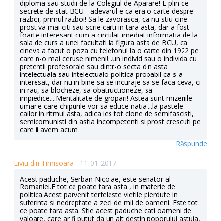
diploma sau studii de la Colegiul de Aparare! E plin de
secrete de stat BCU - adevarul e ca era o carte despre
razboi, primul razboi! Sa le zavorasca, ca nu stiu cine
prost va mai citi sau scrie carti in tara asta, dar a fost
foarte interesant cum a circulat imediat informatia de la
sala de curs a unei facultati la figura asta de BCU, ca
cineva a facut o poza cu telefonul la o carte din 1922 pe
care n-o mai ceruse nimeni!...un individ sau o individa cu
pretentii profesorale sau dintr-o secta din asta
intelectuala sau intelectualo-politica probabil ca s-a
interesat, dar nu in bine sa se incuraje sa se faca ceva, ci
in rau, sa blocheze, sa obatructioneze, sa
impiedice....Mentalitate de gropari! Astea sunt mizeriile
umane care chipurile vor sa educe natia!...la pastele
cailor in ritmul asta, adica ies tot clone de semifascisti,
semicomunisti din astia incompetenti si prost crescuti pe
care ii avem acum
Răspunde
Liviu din Timisoara -
11-01-2017
Acest paduche, Serban Nicolae, este senator al
Romaniei.E tot ce poate tara asta , in materie de
politica.Acest parvenit terfeleste vietile pierdute in
suferinta si nedreptate a zeci de mii de oameni. Este tot
ce poate tara asta. Stie acest paduche cati oameni de
valoare, care ar fi putut da un alt destin poporului astuia,