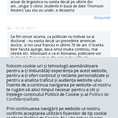
anuar de lingvistica nu exista decat pe ultimii doi
ani....singur o citesc studentii in baza de date Thomson
Reuters sau stiu eu unde!...e dezastru!
Răspunde
Eu -
10-31-2017
Sa fim sincer acuma, ca politician nu trebuie sa ai
doctorat - nu exista decat un presedinte american
doctor, si nici unul francez in ultimii 70 de ani. O licenta
bine facuta ajunge, daca omul invata continuu, mai
citeste etc. Interesant e ca in Romania, politicienii vor
doctorate! Desi sunt multe cazuri dovedite de
universitari doctori care le furnizeaza diplomele,
Folosim cookie-uri și tehnologii asemănătoare
politicieni doctori sau alti doctori de prin birocratie ale
pentru a-ți îmbunătăți experiența pe acest website,
caror competente nu se ridica nici macar la nivelul vechii
licente dd r ani onest facute! E o frauda totala, dar
pentru a-ți oferi conținut și reclame personalizate și
romanii care vor sa parvina, nu numai in politic, pe cat
pentru a analiza traficul și audiența website-ului.
uras adevaratele competente, pe atat vor diplome
Înainte de a continua navigarea pe website-ul nostru
oficiale mai inalte! E valabil si printre multi universitari
te rugăm să aloci timpul necesar pentru a citi și
mai batrani, formati prin scoli de partid, sau tineri cu
înțelege conținutul Politicii de Cookie și al
Politicii de
doua joburi asistenti de nu stiu ce, ca e vai de mama lui
Confidențialitate
.
invatamantul romanesc, sunt putine cazuri in care ai o
minima competenta dincolo de nivel elementar intr-o
Prin continuarea navigării pe website-ul nostru
universitate romaneasca pe un domeniu anume!
Majoritatea facultatilor din atiinte sociale (stiinte politice,
confirmi acceptarea utilizării fișierelor de tip cookie
economie, sociologie) sunt in Romania formele fara