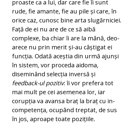
proaste ca a lui, dar care fie îi sunt
rude, fie amante, fie au pile și care, în
orice caz, cunosc bine arta slugărniciei.
Față de ei nu are de ce să ai­bă
complexe, ba chiar îi are la mână, deo­
a­rece nu prin merit și-au câștigat ei
func­ția. Odată aceștia din urmă ajunși
în sis­tem, vor proceda aidoma,
diseminând se­lecția inversă și
feedback-ul pozitiv
: îi vor prefera tot
mai mult pe cei asemenea lor, iar
corupția va avansa braț la braț cu in­
com­petența, ocupând treptat, de sus
în jos, aproape toate pozițiile.