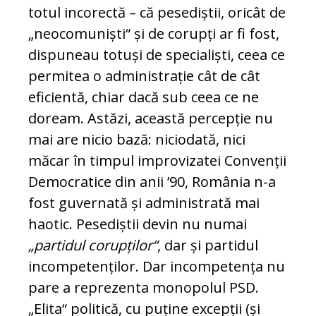
totul in­corectă – că pesediștii, oricât de
„neocomuniști“ și de corupți ar fi fost,
dispuneau totuși de spe­cia­liști, ceea ce
permitea o administrație cât de cât
eficientă, chiar dacă sub ceea ce ne
doream. As­tăzi, această percepție nu
mai are nicio bază: ni­ciodată, nici
măcar în timpul improvizatei Con­venții
Democratice din anii ’90, România n-a
fost guvernată și administrată mai
haotic. Pesediștii de­vin nu numai
„partidul corupților“
, dar și par­tidul
incompetenților. Dar incompetența nu
pare a reprezenta monopolul PSD.
„Elita“ politică, cu puține excepții (și