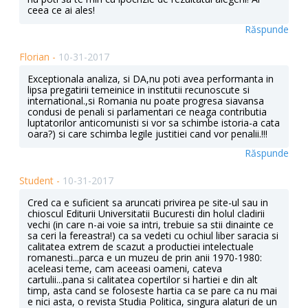
ceea ce ai ales!
Răspunde
Florian -
10-31-2017
Exceptionala analiza, si DA,nu poti avea performanta in
lipsa pregatirii temeinice in institutii recunoscute si
international.,si Romania nu poate progresa siavansa
condusi de penali si parlamentari ce neaga contributia
luptatorilor anticomunisti si vor sa schimbe istoria-a cata
oara?) si care schimba legile justitiei cand vor penalii.!!!
Răspunde
Student -
10-31-2017
Cred ca e suficient sa aruncati privirea pe site-ul sau in
chioscul Editurii Universitatii Bucuresti din holul cladirii
vechi (in care n-ai voie sa intri, trebuie sa stii dinainte ce
sa ceri la fereastra!) ca sa vedeti cu ochiul liber saracia si
calitatea extrem de scazut a productiei intelectuale
romanesti...parca e un muzeu de prin anii 1970-1980:
aceleasi teme, cam aceeasi oameni, cateva
cartulii...pana si calitatea copertilor si hartiei e din alt
timp, asta cand se foloseste hartia ca se pare ca nu mai
e nici asta, o revista Studia Politica, singura alaturi de un