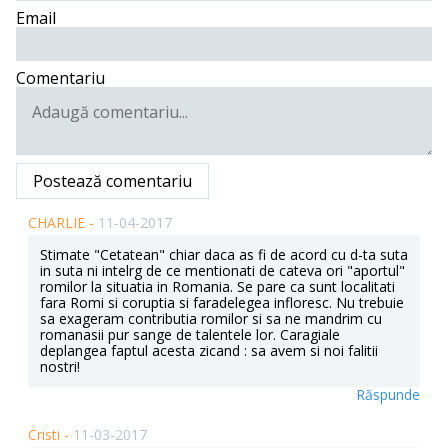
Email
Comentariu
Postează comentariu
CHARLIE -
11-04-2017
Stimate "Cetatean" chiar daca as fi de acord cu d-ta suta
in suta ni intelrg de ce mentionati de cateva ori "aportul"
romilor la situatia in Romania. Se pare ca sunt localitati
fara Romi si coruptia si faradelegea infloresc. Nu trebuie
sa exageram contributia romilor si sa ne mandrim cu
romanasii pur sange de talentele lor. Caragiale
deplangea faptul acesta zicand : sa avem si noi falitii
nostri!
Răspunde
Cristi -
11-03-2017