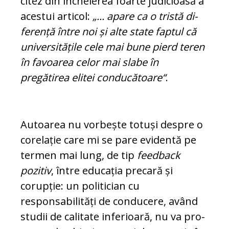
citez din încheierea foarte judicioasă a
aces­tui articol:
„... apare ca o tristă di­
ferență între noi și alte state faptul că
uni­versitățile cele mai bune pierd teren
în favoarea celor mai slabe în
pregătirea elitei conducătoare“
.
Autoarea nu vorbește totuși despre o
co­relație care mi se pare evidentă pe
termen mai lung, de tip
feedback
pozitiv
, între edu­cația precară și
corupție: un politician cu
responsabilități de conducere, având
studii de calitate inferioară, nu va pro­