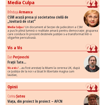
Media Culpa
Brîndușa
Armanca
CSM acuză presa și societatea civilă de
„lovitură de stat”
Media Culpa /
Un document al Secției de judecători a CSM
a pus în plină lumină o realitate amară pentru democrație: gruparea
care conduce în prezent destinele justiției s-a transformat într-o
oligarhie periculoasă.
Vis a Vis
Dan
Perjovschi
Frații Tate...
Vis a vis /
...au fost arestați la Miami la cererea UK, după
ce Justiția de la noi i-a lăsat în libertate magna cum
laudae,
Opinii
Corina
Șuteu
Viața, din proiect în proiect – AFCN