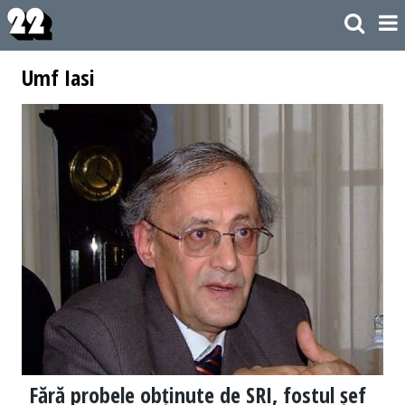
Umf Iasi
Fără probele obținute de SRI, fostul șef