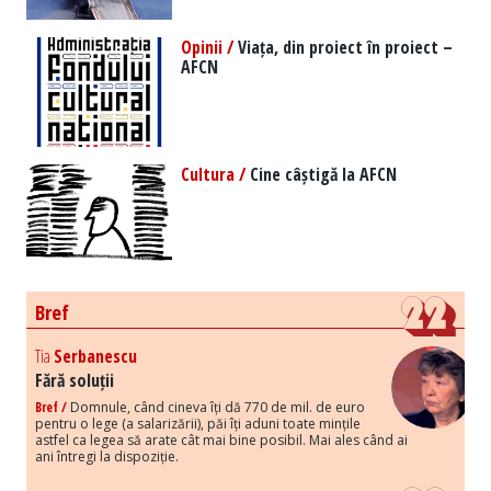
Opinii /
Viața, din proiect în proiect –
AFCN
Cultura /
Cine câștigă la AFCN
Bref
Tia
Serbanescu
Fără soluții
Bref /
Domnule, când cineva îți dă 770 de mil. de euro
pentru o lege (a salarizării), păi îți aduni toate mințile
astfel ca legea să arate cât mai bine posibil. Mai ales când ai
ani întregi la dispoziție.