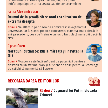
recomandată în orice spiritualitate, nu presupune
indiferența față de urma lăsată sau de consecințele ei.
Raluca
Alexandrescu
Drumul de la școală către noul totalitarism de
extremă dreaptă
Opinii /
Ne aflăm în perioada de admitere în învățământul
universitar, iar la științe politice concurența este mai mare decât în
anii precedenți, ceea ce în sine e un lucru bun, dacă nu te uiți decât la
cifre.
Ciprian
Cucu
Narațiuni putiniste: Rusia măreață și inevitabilă
(II)
Opinii /
Moscova este încă suficient de puternică pentru a
destabiliza un stat mai slab și suficient de abilă pentru a-i convinge
pe ceilalți că nu merită să-l apere.
RECOMANDAREA EDITORILOR
Război /
Coșmarul lui Putin: blocada
Crimeei