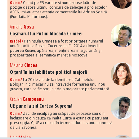
Opinii /
Citind pe FB variate și numeroase luări de
poziție despre ultimul concurs de selecție a proiectelor
AFCN, mi-au atras atenția comentariile lui Adrian Șoaită
(Fundația Kulturhaus).
Armand
Gosu
Coșmarul lui Putin: blocada Crimeei
Război /
Peninsula Crimeea a fost prioritatea numărul
unu în politica Rusiei. Cucerirea ei în 2014 a dovedit
puterea Rusiei, apărarea, menținerea în siguranță și
prosperitatea ei semnifică măreția Moscovei.
Melania
Cincea
O țară în instabilitate politică majoră
Opinii /
La 70 de zile de la demiterea Cabinetului
Bolojan, nici măcar nu se întrevede formarea unui nou
guvern, care să fie sprijinit de o majoritate parlamentară.
Cristian
Campeanu
UE pune la zid Curtea Supremă
Opinii /
Zeci de inculpați au scăpat de procese sau din
închisoare din cauză că Înalta Curte a extins cu patru ani
prescripția. CJUE a criticat în termeni duri instanța condusă
de Lia Savonea.
Lidia
Moise