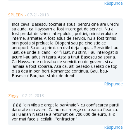
Răspunde
SPLEEN -
07-21-2013
Inca ceva: Basescu tocmai a spus, pentru cine are urechi
sa auda, ca Hayssam a fost interogat de servicii. Nu a
fost predat de sirieni interpolului, politiei, ministerului de
interne, armatei. A fost adus de servicii, nu a fost trimis
prin posta si preluat la Otopeni sau pe cine stie ce
aeroport. Stroe a primit un dvd deja copiat. Serviciile l-au
luat, de unde si cand l-or fi luat, nu stim, l-au interogat si
acum l-au adus in tzara. Asta a tinut Basescu sa spuna.
Ca Hayssam e o treaba de servicii, nu de guvern, si ca
lamaia a fost stoarsa. Asa ca, alti pesedo-uselisti de top
o sa dea in beri beri. Romantza continua. Bau, bau-
Basescu! Bau,bau-statul de drept!
Răspunde
Ziggy -
07-21-2013
:)))))) "din viloaie drept la parÂ­naie"- cu confiscarea partii
datorate din avere. Ca nu mai merge cu treanca fleanca.
Si Fularian Nastase a returnat cei 700.000 de euro, si-o
vor mai face si ceilalti .."enfractori"
Răspunde