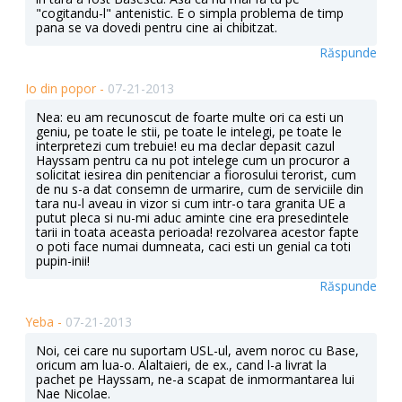
"cogitandu-l" antenistic. E o simpla problema de timp
pana se va dovedi pentru cine ai chibitzat.
Răspunde
Io din popor -
07-21-2013
Nea: eu am recunoscut de foarte multe ori ca esti un
geniu, pe toate le stii, pe toate le intelegi, pe toate le
interpretezi cum trebuie! eu ma declar depasit cazul
Hayssam pentru ca nu pot intelege cum un procuror a
solicitat iesirea din penitenciar a fiorosului terorist, cum
de nu s-a dat consemn de urmarire, cum de serviciile din
tara nu-l aveau in vizor si cum intr-o tara granita UE a
putut pleca si nu-mi aduc aminte cine era presedintele
tarii in toata aceasta perioada! rezolvarea acestor fapte
o poti face numai dumneata, caci esti un genial ca toti
pupin-inii!
Răspunde
Yeba -
07-21-2013
Noi, cei care nu suportam USL-ul, avem noroc cu Base,
oricum am lua-o. Alaltaieri, de ex., cand l-a livrat la
pachet pe Hayssam, ne-a scapat de inmormantarea lui
Nae Nicolae.