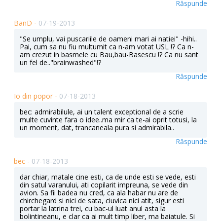
Răspunde
BanD -
07-19-2013
"Se umplu, vai puscariile de oameni mari ai natiei" -hihi..
Pai, cum sa nu fiu multumit ca n-am votat USL !? Ca n-
am crezut in basmele cu Bau,bau-Basescu !? Ca nu sant
un fel de.."brainwashed"!?
Răspunde
Io din popor -
07-18-2013
bec: admirabilule, ai un talent exceptional de a scrie
multe cuvinte fara o idee..ma mir ca te-ai oprit totusi, la
un moment, dat, trancaneala pura si admirabila..
Răspunde
bec -
07-18-2013
dar chiar, matale cine esti, ca de unde esti se vede, esti
din satul varanului, ati copilarit impreuna, se vede din
avion. Sa fii badea nu cred, ca ala habar nu are de
chirchegard si nici de sata, ciuvica nici atit, sigur esti
portar la latrina trei, cu bac-ul luat anul asta la
bolintineanu, e clar ca ai mult timp liber, ma baiatule. Si