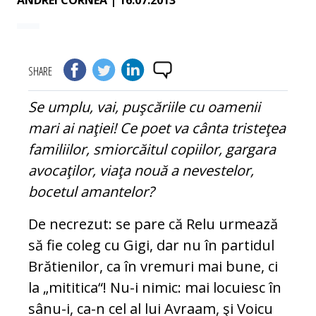
ANDREI CORNEA
| 16.07.2013
SHARE
Se umplu, vai, puşcăriile cu oamenii
mari ai naţiei! Ce poet va cânta tristeţea
familiilor, smiorcăitul copiilor, gargara
avocaţilor, viaţa nouă a nevestelor,
bocetul amantelor?
De necrezut: se pare că Relu urmează
să fie coleg cu Gigi, dar nu în partidul
Bră­tienilor, ca în vremuri mai bune, ci
la „mi­titica“! Nu-i nimic: mai locuiesc în
sânu-i, ca-n cel al lui Avraam, şi Voicu