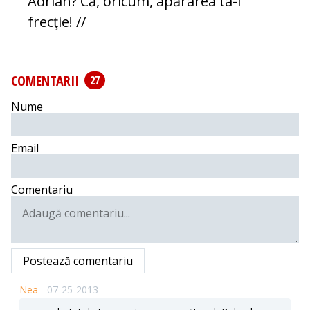
Adrian? Că, oricum, apărarea ta-i
frecţie! //
COMENTARII
27
Nume
Email
Comentariu
Postează comentariu
Nea -
07-25-2013