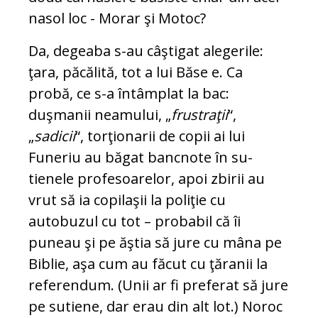
nasol loc - Morar şi Motoc?
Da, degeaba s-au câştigat alegerile:
ţara, păcălită, tot a lui Băse e. Ca
probă, ce s-a întâmplat la bac:
duşmanii neamului, „
frustraţii
“,
„
sadicii
“, torţionarii de copii ai lui
Funeriu au băgat bancnote în su­
tienele profesoarelor, apoi zbirii au
vrut să ia copilaşii la poliţie cu
autobuzul cu tot – probabil că îi
puneau şi pe ăştia să jure cu mâna pe
Biblie, aşa cum au făcut cu ţă­ranii la
referendum. (Unii ar fi preferat să jure
pe sutiene, dar erau din alt lot.) No­roc