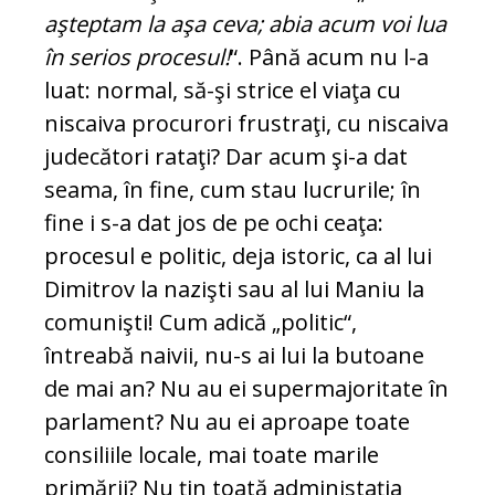
aşteptam la aşa ceva; abia acum voi lua
în serios procesul!
“. Până acum nu l-a
luat: normal, să-şi strice el viaţa cu
niscaiva procurori frustraţi, cu niscaiva
judecători rataţi? Dar acum şi-a dat
seama, în fine, cum stau lucrurile; în
fine i s-a dat jos de pe ochi ceaţa:
procesul e politic, deja istoric, ca al lui
Dimitrov la nazişti sau al lui Maniu la
comunişti! Cum adică „politic“,
întreabă naivii, nu-s ai lui la butoane
de mai an? Nu au ei su­per­majoritate în
parlament? Nu au ei aproape toate
consiliile locale, mai toate marile
primării? Nu ţin toată administaţia