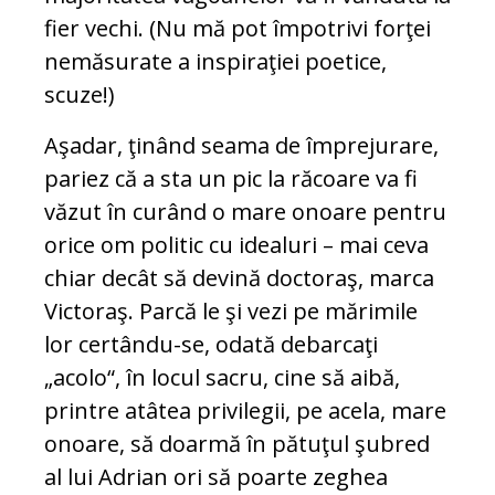
fier vechi. (Nu mă pot împotrivi forţei
nemăsurate a inspiraţiei poetice,
scuze!)
Aşadar, ţinând seama de împrejurare,
pa­riez că a sta un pic la răcoare va fi
văzut în curând o mare onoare pentru
orice om politic cu idealuri – mai ceva
chiar decât să devină doctoraş, marca
Victoraş. Parcă le şi vezi pe mărimile
lor certându-se, oda­tă debarcaţi
„acolo“, în locul sacru, cine să aibă,
printre atâtea privilegii, pe acela, mare
onoare, să doarmă în pătuţul şubred
al lui Adrian ori să poarte zeghea