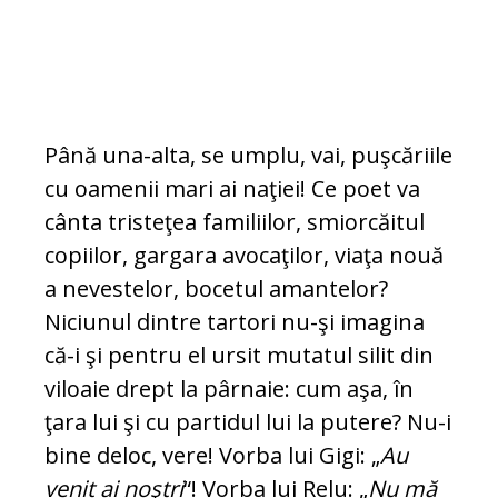
Până una-alta, se umplu, vai, puşcăriile
cu oamenii mari ai naţiei! Ce poet va
cân­ta tristeţea familiilor, smiorcăitul
copiilor, gargara avocaţilor, viaţa nouă
a neves­te­lor, bocetul amantelor?
Niciunul dintre tar­tori nu-şi imagina
că-i şi pentru el ursit mutatul silit din
viloaie drept la pâr­naie: cum aşa, în
ţara lui şi cu partidul lui la putere? Nu-i
bine deloc, vere! Vorba lui Gigi: „
Au
venit ai noştri
“! Vorba lui Relu: „
Nu mă