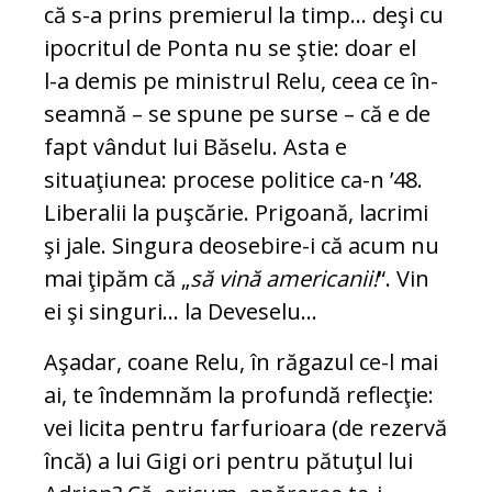
că s-a prins premierul la timp... deşi cu
ipocritul de Ponta nu se ştie: doar el
l-a demis pe ministrul Relu, ceea ce în­
seamnă – se spune pe surse – că e de
fapt vândut lui Băselu. Asta e
situaţiunea: pro­cese politice ca-n ’48.
Liberalii la puşcărie. Prigoană, lacrimi
şi jale. Singura de­o­sebire-i că acum nu
mai ţipăm că „
să vină americanii!
“. Vin
ei şi singuri... la Deveselu...
Aşadar, coane Relu, în răgazul ce-l mai
ai, te îndemnăm la profundă reflecţie:
vei licita pentru farfurioara (de rezervă
încă) a lui Gigi ori pentru pătuţul lui