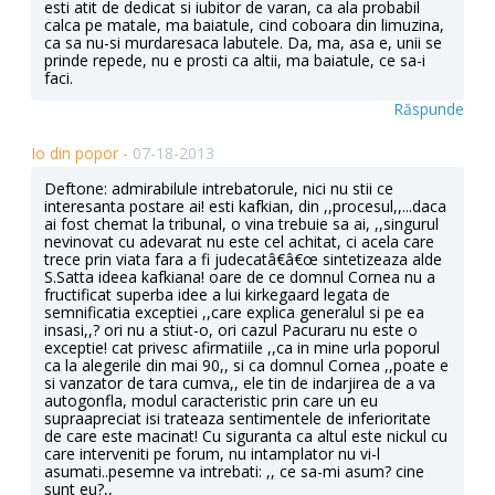
esti atit de dedicat si iubitor de varan, ca ala probabil
calca pe matale, ma baiatule, cind coboara din limuzina,
ca sa nu-si murdaresaca labutele. Da, ma, asa e, unii se
prinde repede, nu e prosti ca altii, ma baiatule, ce sa-i
faci.
Răspunde
Io din popor -
07-18-2013
Deftone: admirabilule intrebatorule, nici nu stii ce
interesanta postare ai! esti kafkian, din ,,procesul,,...daca
ai fost chemat la tribunal, o vina trebuie sa ai, ,,singurul
nevinovat cu adevarat nu este cel achitat, ci acela care
trece prin viata fara a fi judecatâ€â€œ sintetizeaza alde
S.Satta ideea kafkiana! oare de ce domnul Cornea nu a
fructificat superba idee a lui kirkegaard legata de
semnificatia exceptiei ,,care explica generalul si pe ea
insasi,,? ori nu a stiut-o, ori cazul Pacuraru nu este o
exceptie! cat privesc afirmatiile ,,ca in mine urla poporul
ca la alegerile din mai 90,, si ca domnul Cornea ,,poate e
si vanzator de tara cumva,, ele tin de indarjirea de a va
autogonfla, modul caracteristic prin care un eu
supraapreciat isi trateaza sentimentele de inferioritate
de care este macinat! Cu siguranta ca altul este nickul cu
care interveniti pe forum, nu intamplator nu vi-l
asumati..pesemne va intrebati: ,, ce sa-mi asum? cine
sunt eu?,,