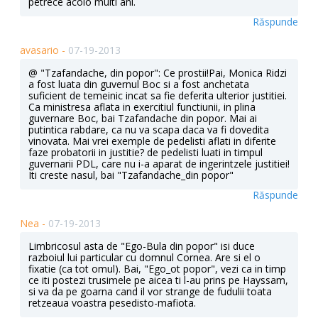
petrece acolo multi ani.
Răspunde
avasario -
07-19-2013
@ "Tzafandache, din popor": Ce prostii!Pai, Monica Ridzi
a fost luata din guvernul Boc si a fost anchetata
suficient de temeinic incat sa fie deferita ulterior justitiei.
Ca ministresa aflata in exercitiul functiunii, in plina
guvernare Boc, bai Tzafandache din popor. Mai ai
putintica rabdare, ca nu va scapa daca va fi dovedita
vinovata. Mai vrei exemple de pedelisti aflati in diferite
faze probatorii in justitie? de pedelisti luati in timpul
guvernarii PDL, care nu i-a aparat de ingerintzele justitiei!
Iti creste nasul, bai "Tzafandache_din popor"
Răspunde
Nea -
07-19-2013
Limbricosul asta de "Ego-Bula din popor" isi duce
razboiul lui particular cu domnul Cornea. Are si el o
fixatie (ca tot omul). Bai, "Ego_ot popor", vezi ca in timp
ce iti postezi trusimele pe aicea ti l-au prins pe Hayssam,
si va da pe goarna cand il vor strange de fudulii toata
retzeaua voastra pesedisto-mafiota.