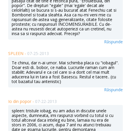
pasajul citat de tine e retorica pura, "ErouleBula, din
popor". De drepturi "egale" (mai 'egale' decat ale
celolrlalti) se bucura si s-au bucurat atat Fenechiu cat si
Bombonel si toata sleahta. Asa ca nu-mi veni mie cu
rapsunsuri de-astea vag-generalizante, citate folosite
prosteste; cu raspunsuri INCOMENSURABILE. Cu de-
astea nu reusesti decat autoperiezi ca un cretinel, nu
insa sa si raspunzi adecvat. Precepi?
Răspunde
SPLEEN -
07-25-2013
Te chinui, dar n-ai umor. Mai schimba placa cu "iobagul".
Doar esti di.. bobor, ce naiba. Lucrurile raman cum am
stabilit: Adevarul e ca cel care si-a dorit cel mai mult
aducerea lui in tara a fost Basescu. Restul e tacere.. (cu
tot bazaitul tau antenistic)
Răspunde
Io din popor -
07-22-2013
spleen: tristule iobag, eu am adus in discutie unele
aspecte, dumneata, imi raspunzi vorbind cu totul si cu
totul altceva! daca inteleg eu bine, lamaia nu era de
stors in 2006, ci acum, dupa 7 ani! nu atunci trebuiau
date pe goarna lucrurile, pentru demontarea