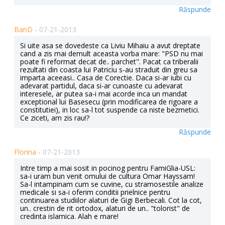
Răspunde
BanD -
07-21-2013
Si uite asa se dovedeste ca Liviu Mihaiu a avut dreptate
cand a zis mai demult aceasta vorba mare: "PSD nu mai
poate fi reformat decat de.. parchet". Pacat ca triberalii
rezultati din coasta lui Patriciu s-au straduit din greu sa
imparta aceeasi.. Casa de Corectie. Daca si-ar iubi cu
adevarat partidul, daca si-ar cunoaste cu adevarat
interesele, ar putea sa-i mai acorde inca un mandat
exceptional lui Basesecu (prin modificarea de rigoare a
constitutiei), in loc sa-l tot suspende ca niste bezmetici.
Ce ziceti, am zis rau!?
Răspunde
Florina -
07-21-2013
Intre timp a mai sosit in pocinog pentru FamiGlia-USL:
sa-i uram bun venit omului de cultura Omar Hayssam!
Sa-l intampinam cum se cuvine, cu stramosestile analize
medicale si sa-i oferim conditii prielnice pentru
continuarea studiilor alaturi de Gigi Berbecali. Cot la cot,
un.. crestin de rit ortodox, alaturi de un.. "tolorist" de
credinta islamica. Alah e mare!