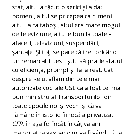
stat, altul a făcut biserici şi a dat
pomeni, altul se pricepea ca nimeni
altul la caltaboşi, altul era mare mogul
de televiziune, altul e bun la toate –
afaceri, televiziuni, sus­pendări,
şantaje. Şi toţi se pare că trec oricând
un remarcabil test: ştiu să prade statul
cu eficienţă, prompt şi fără rest. Cât
despre Relu, aflăm din cele mai
autorizate voci ale USL că a fost cel mai
bun ministru al Transporturilor din
toate epocile noi şi vechi şi că va
rămâne în istorie fiindcă a privatizat
CFR
, în aşa fel încât în câţiva ani
majoritatea vagoanelor va fi vândută la