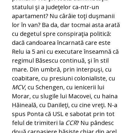
statului şi a judeţelor ca-ntr-un
apartament? Nu cârâie toţi duşmanii
lor în van? Ba da, dar tocmai asta arată
cu degetul spre cons­piraţia politică:
dacă candoarea încarnată care este
Relu ia 5 ani cu executare înseamnă că
regimul Băsescu continuă, şi în stil
mare. Din umbră, prin interpuşi, cu
coabitare, cu presiuni colonialiste, cu
MCV
, cu Schengen, cu ienicerii lui
Morar, cu slugile lui Macovei, cu haina
Hăineală, cu Danileţi, cu cine vreţi. N-a
spus Ponta că USL e sabotat prin tot
felul de trimiteri la
CCR
? Nu pândesc
două carnasiere bă­siste chiar din acel