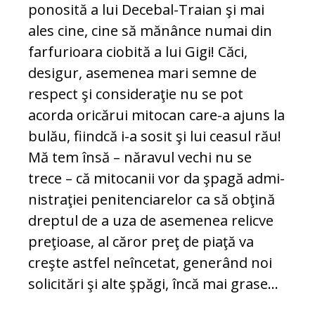
ponosită a lui Decebal-Traian şi mai
ales cine, cine să mănânce numai din
far­furioara ciobită a lui Gigi! Căci,
desigur, asemenea mari semne de
respect şi consideraţie nu se pot
acorda oricărui mi­tocan care-a ajuns la
bulău, fi­indcă i-a sosit şi lui ceasul rău!
Mă tem însă – năravul vechi nu se
trece – că mi­tocanii vor da şpagă ad­­mi­
nistraţiei pe­ni­tencia­re­lor ca să obţină
dreptul de a uza de ase­menea relicve
pre­ţi­oase, al căror preţ de piaţă va
creşte astfel neîncetat, generând noi
solicitări şi alte şpăgi, încă mai grase...