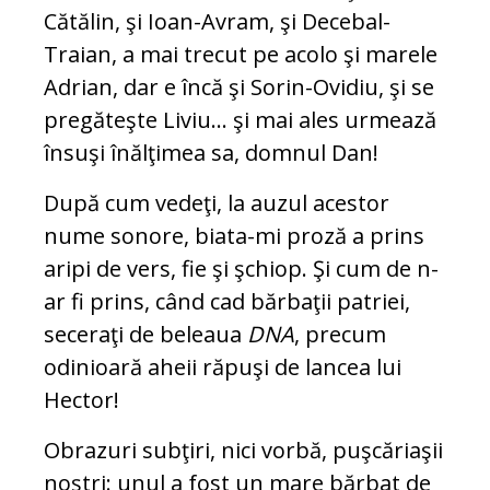
Cătălin, şi Ioan-Avram, şi Decebal-
Traian, a mai trecut pe acolo şi marele
Adrian, dar e încă şi Sorin-Ovidiu, şi se
pregăteşte Liviu... şi mai ales urmează
însuşi înălţimea sa, dom­nul Dan!
După cum vedeţi, la auzul acestor
nume sonore, bia­ta-mi proză a prins
aripi de vers, fie şi şchiop. Şi cum de n-
ar fi prins, când cad bărbaţii patriei,
seceraţi de beleaua
DNA
, precum
odinioară aheii răpuşi de lancea lui
Hector!
Obrazuri subţiri, nici vorbă, puşcăriaşii
noştri: unul a fost un mare bărbat de