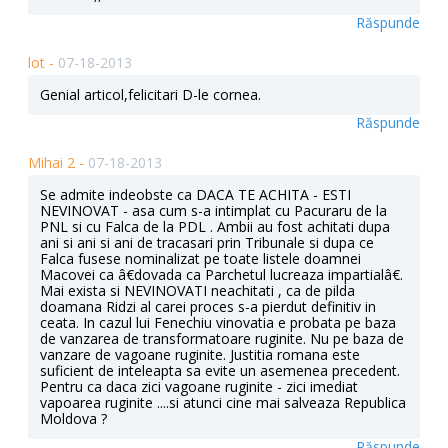
Răspunde
lot -
07-18-2013
Genial articol,felicitari D-le cornea.
Răspunde
Mihai 2 -
07-18-2013
Se admite indeobste ca DACA TE ACHITA - ESTI
NEVINOVAT - asa cum s-a intimplat cu Pacuraru de la
PNL si cu Falca de la PDL . Ambii au fost achitati dupa
ani si ani si ani de tracasari prin Tribunale si dupa ce
Falca fusese nominalizat pe toate listele doamnei
Macovei ca â€dovada ca Parchetul lucreaza impartialâ€.
Mai exista si NEVINOVATI neachitati , ca de pilda
doamana Ridzi al carei proces s-a pierdut definitiv in
ceata. In cazul lui Fenechiu vinovatia e probata pe baza
de vanzarea de transformatoare ruginite. Nu pe baza de
vanzare de vagoane ruginite. Justitia romana este
suficient de inteleapta sa evite un asemenea precedent.
Pentru ca daca zici vagoane ruginite - zici imediat
vapoarea ruginite ....si atunci cine mai salveaza Republica
Moldova ?
Răspunde