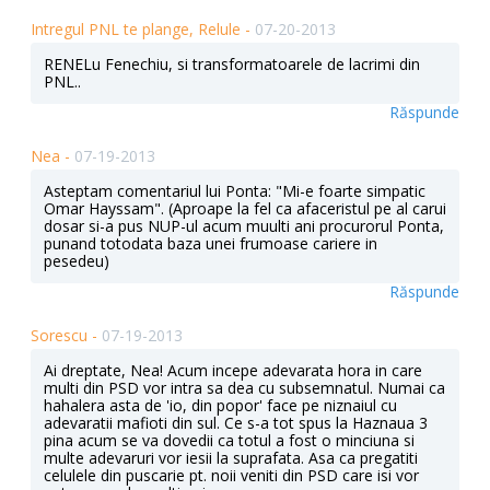
Intregul PNL te plange, Relule -
07-20-2013
RENELu Fenechiu, si transformatoarele de lacrimi din
PNL..
Răspunde
Nea -
07-19-2013
Asteptam comentariul lui Ponta: "Mi-e foarte simpatic
Omar Hayssam". (Aproape la fel ca afaceristul pe al carui
dosar si-a pus NUP-ul acum muulti ani procurorul Ponta,
punand totodata baza unei frumoase cariere in
pesedeu)
Răspunde
Sorescu -
07-19-2013
Ai dreptate, Nea! Acum incepe adevarata hora in care
multi din PSD vor intra sa dea cu subsemnatul. Numai ca
hahalera asta de 'io, din popor' face pe niznaiul cu
adevaratii mafioti din sul. Ce s-a tot spus la Haznaua 3
pina acum se va dovedii ca totul a fost o minciuna si
multe adevaruri vor iesii la suprafata. Asa ca pregatiti
celulele din puscarie pt. noii veniti din PSD care isi vor