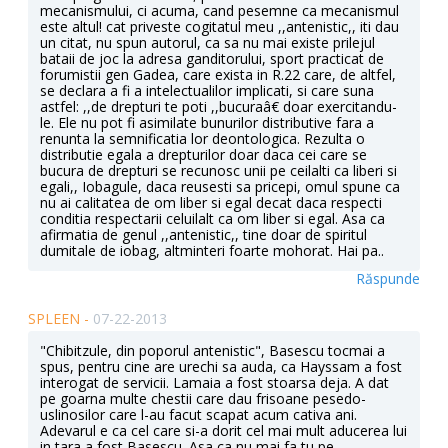
mecanismului, ci acuma, cand pesemne ca mecanismul
este altul! cat priveste cogitatul meu ,,antenistic,, iti dau
un citat, nu spun autorul, ca sa nu mai existe prilejul
bataii de joc la adresa ganditorului, sport practicat de
forumistii gen Gadea, care exista in R.22 care, de altfel,
se declara a fi a intelectualilor implicati, si care suna
astfel: ,,de drepturi te poti ,,bucuraâ€ doar exercitandu-
le. Ele nu pot fi asimilate bunurilor distributive fara a
renunta la semnificatia lor deontologica. Rezulta o
distributie egala a drepturilor doar daca cei care se
bucura de drepturi se recunosc unii pe ceilalti ca liberi si
egali,, Iobagule, daca reusesti sa pricepi, omul spune ca
nu ai calitatea de om liber si egal decat daca respecti
conditia respectarii celuilalt ca om liber si egal. Asa ca
afirmatia de genul ,,antenistic,, tine doar de spiritul
dumitale de iobag, altminteri foarte mohorat. Hai pa..
Răspunde
SPLEEN -
07-22-2013
"Chibitzule, din poporul antenistic", Basescu tocmai a
spus, pentru cine are urechi sa auda, ca Hayssam a fost
interogat de servicii. Lamaia a fost stoarsa deja. A dat
pe goarna multe chestii care dau frisoane pesedo-
uslinosilor care l-au facut scapat acum cativa ani.
Adevarul e ca cel care si-a dorit cel mai mult aducerea lui
in tara a fost Basescu. Asa ca nu mai fa tu pe