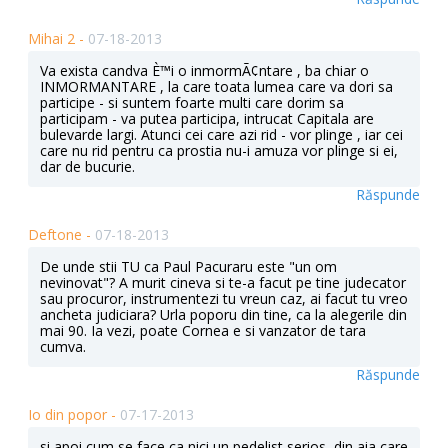
Mihai 2 -
07-18-2013
Va exista candva È™i o inmormÃ¢ntare , ba chiar o
INMORMANTARE , la care toata lumea care va dori sa
participe - si suntem foarte multi care dorim sa
participam - va putea participa, intrucat Capitala are
bulevarde largi. Atunci cei care azi rid - vor plinge , iar cei
care nu rid pentru ca prostia nu-i amuza vor plinge si ei,
dar de bucurie.
Răspunde
Deftone -
07-18-2013
De unde stii TU ca Paul Pacuraru este "un om
nevinovat"? A murit cineva si te-a facut pe tine judecator
sau procuror, instrumentezi tu vreun caz, ai facut tu vreo
ancheta judiciara? Urla poporu din tine, ca la alegerile din
mai 90. Ia vezi, poate Cornea e si vanzator de tara
cumva.
Răspunde
Io din popor -
07-17-2013
si apoi cum se face ca nici un pedelist serios, din aia care