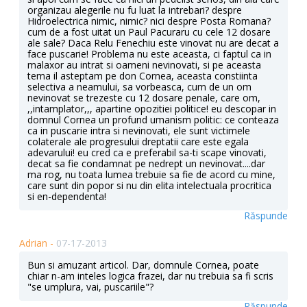
organizau alegerile nu fu luat la intrebari? despre
Hidroelectrica nimic, nimic? nici despre Posta Romana?
cum de a fost uitat un Paul Pacuraru cu cele 12 dosare
ale sale? Daca Relu Fenechiu este vinovat nu are decat a
face puscarie! Problema nu este aceasta, ci faptul ca in
malaxor au intrat si oameni nevinovati, si pe aceasta
tema il asteptam pe don Cornea, aceasta constiinta
selectiva a neamului, sa vorbeasca, cum de un om
nevinovat se trezeste cu 12 dosare penale, care om,
,,intamplator,,, apartine opozitiei politice! eu descopar in
domnul Cornea un profund umanism politic: ce conteaza
ca in puscarie intra si nevinovati, ele sunt victimele
colaterale ale progresului dreptatii care este egala
adevarului! eu cred ca e preferabil sa-ti scape vinovati,
decat sa fie condamnat pe nedrept un nevinovat....dar
ma rog, nu toata lumea trebuie sa fie de acord cu mine,
care sunt din popor si nu din elita intelectuala procritica
si en-dependenta!
Răspunde
Adrian -
07-17-2013
Bun si amuzant articol. Dar, domnule Cornea, poate
chiar n-am inteles logica frazei, dar nu trebuia sa fi scris
"se umplura, vai, puscariile"?
Răspunde