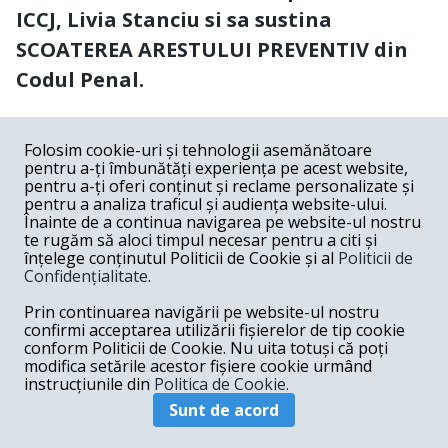
ICCJ, Livia Stanciu si sa sustina
SCOATEREA ARESTULUI PREVENTIV din
Codul Penal.
COMENTARII
0
Folosim cookie-uri și tehnologii asemănătoare
pentru a-ți îmbunătăți experiența pe acest website,
Nume
pentru a-ți oferi conținut și reclame personalizate și
pentru a analiza traficul și audiența website-ului.
Înainte de a continua navigarea pe website-ul nostru
Email
te rugăm să aloci timpul necesar pentru a citi și
înțelege conținutul Politicii de Cookie și al
Politicii de
Confidențialitate
.
Comentariu
Prin continuarea navigării pe website-ul nostru
confirmi acceptarea utilizării fișierelor de tip cookie
conform Politicii de Cookie. Nu uita totuși că poți
modifica setările acestor fișiere cookie urmând
instrucțiunile din
Politica de Cookie.
Postează comentariu
Sunt de acord