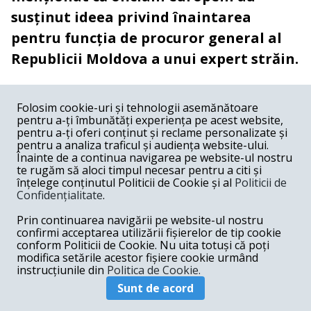
susținut ideea privind înaintarea
pentru funcția de procuror general al
Republicii Moldova a unui expert străin.
COMENTARII
0
Folosim cookie-uri și tehnologii asemănătoare
pentru a-ți îmbunătăți experiența pe acest website,
Nume
pentru a-ți oferi conținut și reclame personalizate și
pentru a analiza traficul și audiența website-ului.
Înainte de a continua navigarea pe website-ul nostru
Email
te rugăm să aloci timpul necesar pentru a citi și
înțelege conținutul Politicii de Cookie și al
Politicii de
Confidențialitate
.
Comentariu
Prin continuarea navigării pe website-ul nostru
confirmi acceptarea utilizării fișierelor de tip cookie
conform Politicii de Cookie. Nu uita totuși că poți
modifica setările acestor fișiere cookie urmând
instrucțiunile din
Politica de Cookie.
Postează comentariu
Sunt de acord