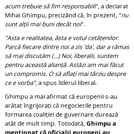
acum trebuie să fim responsabili
", a declarat
Mihai Ghimpu, precizând că, în prezent, "
nu
sunt alții mai buni decât noi
".
"Asta e realitatea, ăsta e votul cetățenilor.
Parcă fiecare dintre noi a zis 'da', dar a rămas
să mai discutăm (...) Noi, liberalii, suntem
pentru această alianță. Astăzi am mai făcut
un compromis. O să aflați mai târziu despre
ce e vorba”
, a spus liderul liberal.
Ghimpu a mai afirmat că europenii s-au
arătat îngrijorați că negocierile pentru
formarea coaliției de guvernare durează
atât de mult timp. Totodată,
Ghimpu a
menționat că oficialii europeni au