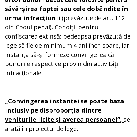
săvârșirea faptei sau cele dobândite în
urma infracțiunii
(prevăzute de art. 112
din Codul penal). Condiții pentru
confiscarea extinsă: pedeapsa prevăzută de
lege să fie de minimum 4 ani închisoare, iar
instanța să-și formeze convingerea că
bunurile respective provin din activități
infracționale.
„Convingerea instanței se poate baza
inclusiv pe disproporția dintre
veniturile licite și averea persoanei”,
se
arată în proiectul de lege.