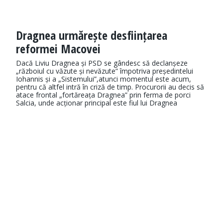
Dragnea urmărește desființarea
reformei Macovei
Dacă Liviu Dragnea și PSD se gândesc să declanșeze
„războiul cu văzute și nevăzute” împotriva președintelui
Iohannis și a „Sistemului”,atunci momentul este acum,
pentru că altfel intră în criză de timp. Procurorii au decis să
atace frontal „fortăreața Dragnea” prin ferma de porci
Salcia, unde acționar principal este fiul lui Dragnea