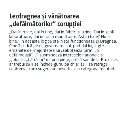
Lezdragnea și vânătoarea
„defăimătorilor“ corupției
„Dai în mine, dai în tine, dai în fabrici și uzine. Dai în școli,
laboratoare, dai în clasa muncitoare. Asta-i bine? Nu e
bine.“ În această logică stalinistă funcționează și Dragnea.
Cine îl critică pe el, guvernarea lui, partidul lui, legile
emanate de majoritatea lui „sabotează țara“, „o
defăimează“, „îi subminează interesele naționale și
globale“. „Lătrăilor“ de prin piețe, presă sau de la Bruxelles
ar trebui să li se închidă gura, ba chiar să li se retragă
cetățenia, cum sugera un pesedist din categoria rebuturi.