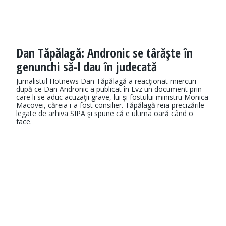
Dan Tăpălagă: Andronic se târăşte în
genunchi să-l dau în judecată
Jurnalistul Hotnews Dan Tăpălagă a reacţionat miercuri
după ce Dan Andronic a publicat în Evz un document prin
care li se aduc acuzaţii grave, lui şi fostului ministru Monica
Macovei, căreia i-a fost consilier. Tăpălagă reia precizările
legate de arhiva SIPA şi spune că e ultima oară când o
face.