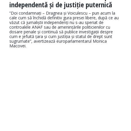
independentă și de justiție puternică
”Doi condamnați – Dragnea și Voiculescu – pun acum la
cale cum să închidă definitiv gura presei libere, după ce au
văzut că jurnaliștii independenți nu s-au speriat de
controalele ANAF sau de amenințările politicienilor cu
dosare penale și continuă să publice investigații despre
cum e jefuită țara și cum justiția și statul de drept sunt
sugrumate”, avertizează europarlamentarul Monica
Macovei.