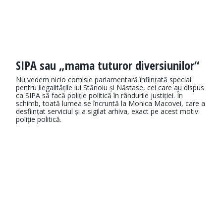
SIPA sau „mama tuturor diversiunilor“
Nu vedem nicio comisie parlamentară înființată special
pentru ilegalitățile lui Stănoiu și Năstase, cei care au dispus
ca SIPA să facă poliție politică în rândurile justiției. În
schimb, toată lumea se încruntă la Monica Macovei, care a
desființat serviciul și a sigilat arhiva, exact pe acest motiv:
poliție politică.