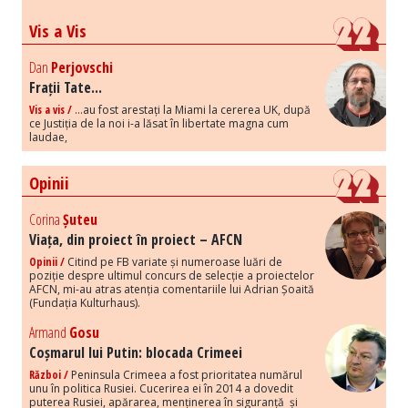
Vis a Vis
Dan
Perjovschi
Frații Tate...
Vis a vis /
...au fost arestați la Miami la cererea UK, după
ce Justiția de la noi i-a lăsat în libertate magna cum
laudae,
Opinii
Corina
Șuteu
Viața, din proiect în proiect – AFCN
Opinii /
Citind pe FB variate și numeroase luări de
poziție despre ultimul concurs de selecție a proiectelor
AFCN, mi-au atras atenția comentariile lui Adrian Șoaită
(Fundația Kulturhaus).
Armand
Gosu
Coșmarul lui Putin: blocada Crimeei
Război /
Peninsula Crimeea a fost prioritatea numărul
unu în politica Rusiei. Cucerirea ei în 2014 a dovedit
puterea Rusiei, apărarea, menținerea în siguranță și