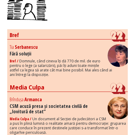
Bref
Tia
Serbanescu
Fără soluții
Bref /
Domnule, când cineva îți dă 770 de mil. de euro
pentru o lege (a salarizării), păi îți aduni toate mințile
astfel ca legea să arate cât mai bine posibil. Mai ales când ai
ani întregi la dispoziție.
Media Culpa
Brîndușa
Armanca
CSM acuză presa și societatea civilă de
„lovitură de stat”
Media Culpa /
Un document al Secției de judecători a CSM
a pus în plină lumină o realitate amară pentru democrație: gruparea
care conduce în prezent destinele justiției s-a transformat într-o
oligarhie periculoasă.