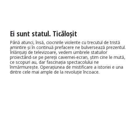
Ei sunt statul. Ticăloșit
Până atunci, însă, ciocnirile violente cu trecutul de tristă
amintire și în continuă prefacere ne bulversează prezentul.
Înlănțuiți de televizoare, vedem umbrele statuilor
proiectând-se pe pereții cavernei-ecran, știm cine le mută,
ce scopuri au, dar fascinația spectacolului ne
înmărmurește. Operațiunea de mistificare a istoriei e una
dintre cele mai ample de la revoluție încoace.