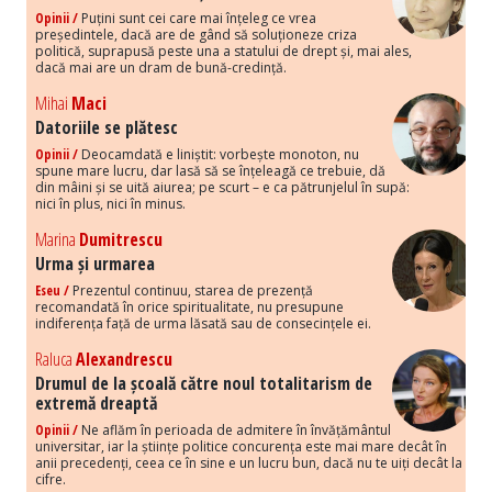
Opinii /
Puțini sunt cei care mai înțeleg ce vrea
președintele, dacă are de gând să soluționeze criza
politică, suprapusă peste una a statului de drept și, mai ales,
dacă mai are un dram de bună-credință.
Mihai
Maci
Datoriile se plătesc
Opinii /
Deocamdată e liniștit: vorbește monoton, nu
spune mare lucru, dar lasă să se înțeleagă ce trebuie, dă
din mâini și se uită aiurea; pe scurt – e ca pătrunjelul în supă:
nici în plus, nici în minus.
Marina
Dumitrescu
Urma și urmarea
Eseu /
Prezentul continuu, starea de prezență
recomandată în orice spiritualitate, nu presupune
indiferența față de urma lăsată sau de consecințele ei.
Raluca
Alexandrescu
Drumul de la școală către noul totalitarism de
extremă dreaptă
Opinii /
Ne aflăm în perioada de admitere în învățământul
universitar, iar la științe politice concurența este mai mare decât în
anii precedenți, ceea ce în sine e un lucru bun, dacă nu te uiți decât la
cifre.