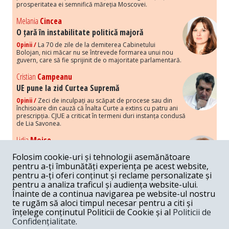
prosperitatea ei semnifică măreția Moscovei.
Melania
Cincea
O țară în instabilitate politică majoră
Opinii /
La 70 de zile de la demiterea Cabinetului
Bolojan, nici măcar nu se întrevede formarea unui nou
guvern, care să fie sprijinit de o majoritate parlamentară.
Cristian
Campeanu
UE pune la zid Curtea Supremă
Opinii /
Zeci de inculpați au scăpat de procese sau din
închisoare din cauză că Înalta Curte a extins cu patru ani
prescripția. CJUE a criticat în termeni duri instanța condusă
de Lia Savonea.
Lidia
Moise
Costurile economice ale haosului politic
Folosim cookie-uri și tehnologii asemănătoare
Opinii /
Economia nu poate rezista cu retorica falsă a
pentru a-ți îmbunătăți experiența pe acest website,
susținerii intereselor poporului, care, de fapt, ascunde
pentru a-ți oferi conținut și reclame personalizate și
obsesia menținerii privilegiilor și a averilor unor caste.
pentru a analiza traficul și audiența website-ului.
Înainte de a continua navigarea pe website-ul nostru
Melania
Cincea
te rugăm să aloci timpul necesar pentru a citi și
Noi puseuri de xenofobie din partea românilor
înțelege conținutul Politicii de Cookie și al
Politicii de
„neaoși”
Confidențialitate
.
Opinii /
Periodic, în spațiul public sunt voci care lansează