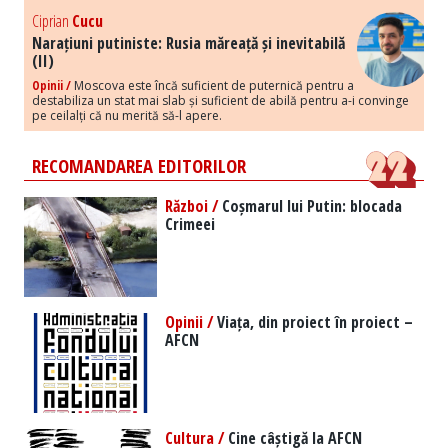
Ciprian
Cucu
Narațiuni putiniste: Rusia măreață și inevitabilă
(II)
Opinii /
Moscova este încă suficient de puternică pentru a
destabiliza un stat mai slab și suficient de abilă pentru a-i convinge
pe ceilalți că nu merită să-l apere.
RECOMANDAREA EDITORILOR
Război /
Coșmarul lui Putin: blocada
Crimeei
Opinii /
Viața, din proiect în proiect –
AFCN
Cultura /
Cine câștigă la AFCN