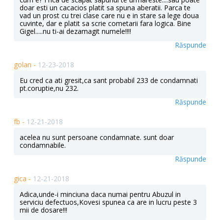
doar esti un cacacios platit sa spuna aberatii. Parca te
vad un prost cu trei clase care nu e in stare sa lege doua
cuvinte, dar e platit sa scrie cometarii fara logica. Bine
Gigel.....nu ti-ai dezamagit numele!!!!
Răspunde
golan -
12-23-2018
Eu cred ca ati gresit,ca sant probabil 233 de condamnati
pt.coruptie,nu 232.
Răspunde
fb -
12-21-2018
acelea nu sunt persoane condamnate. sunt doar
condamnabile.
Răspunde
gica -
12-21-2018
Adica,unde-i minciuna daca numai pentru Abuzul in
serviciu defectuos,Kovesi spunea ca are in lucru peste 3
mii de dosare!!!