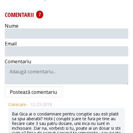
COMENTARII
7
Nume
Email
Comentariu
Postează comentariu
Oarecare -
12-23-2018
Bai Gica ai o condamnare pentru coruptie sau esti platit
sa spui aberatii? Hotii ( coruptii )care te fura pe tine au
fiecare cate 3 sau patru dosare, unii inca nu sunt in
inchisoare. Dar na, vorbesti si tu, poate ai un dosar si stii
cum e? Frica de scapat sapunul te urmareste....sau poate