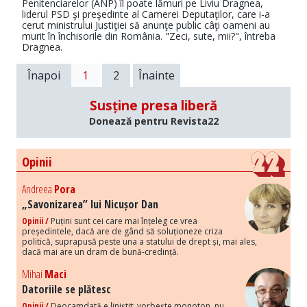
Penitenciarelor (ANP) îl poate lămuri pe Liviu Dragnea,
liderul PSD şi preşedinte al Camerei Deputaţilor, care i-a
cerut ministrului Justiţiei să anunţe public câţi oameni au
murit în închisorile din România. "Zeci, sute, mii?", întreba
Dragnea.
Înapoi
1
2
Înainte
Susține presa liberă
Donează pentru Revista22
Opinii
Andreea
Pora
„Savonizarea” lui Nicușor Dan
Opinii /
Puțini sunt cei care mai înțeleg ce vrea
președintele, dacă are de gând să soluționeze criza
politică, suprapusă peste una a statului de drept și, mai ales,
dacă mai are un dram de bună-credință.
Mihai
Maci
Datoriile se plătesc
Opinii /
Deocamdată e liniștit: vorbește monoton, nu