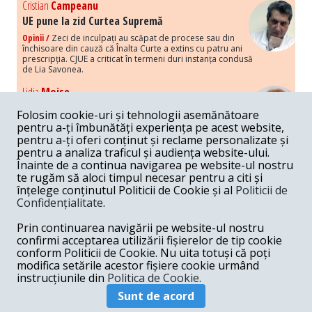
Cristian
Campeanu
UE pune la zid Curtea Supremă
Opinii /
Zeci de inculpați au scăpat de procese sau din
închisoare din cauză că Înalta Curte a extins cu patru ani
prescripția. CJUE a criticat în termeni duri instanța condusă
de Lia Savonea.
Lidia
Moise
Costurile economice ale haosului politic
Folosim cookie-uri și tehnologii asemănătoare
Opinii /
Economia nu poate rezista cu retorica falsă a
pentru a-ți îmbunătăți experiența pe acest website,
susținerii intereselor poporului, care, de fapt, ascunde
pentru a-ți oferi conținut și reclame personalizate și
obsesia menținerii privilegiilor și a averilor unor caste.
pentru a analiza traficul și audiența website-ului.
Înainte de a continua navigarea pe website-ul nostru
Melania
Cincea
te rugăm să aloci timpul necesar pentru a citi și
Noi puseuri de xenofobie din partea românilor
înțelege conținutul Politicii de Cookie și al
Politicii de
„neaoși”
Confidențialitate
.
Opinii /
Periodic, în spațiul public sunt voci care lansează
mesaje xenofobe la adresa câte unui politician care deranjează un
Prin continuarea navigării pe website-ul nostru
anumit grup politico-mediatic, într-un anumit moment.
confirmi acceptarea utilizării fișierelor de tip cookie
conform Politicii de Cookie. Nu uita totuși că poți
Armand
Gosu
modifica setările acestor fișiere cookie urmând
Unirea cu Moldova: modele istorice
instrucțiunile din
Politica de Cookie.
Unire /
Unirea cu Moldova depinde de intensitatea
Sunt de acord
amenințării haosului și anarhiei de dincolo de Nistru.