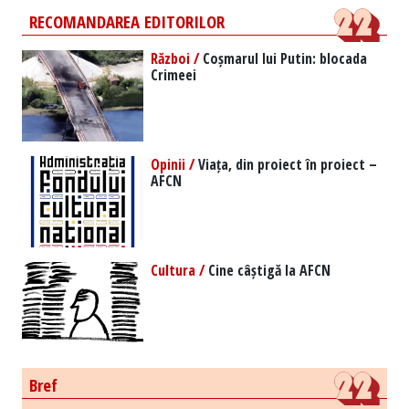
RECOMANDAREA EDITORILOR
Război /
Coșmarul lui Putin: blocada
Crimeei
Opinii /
Viața, din proiect în proiect –
AFCN
Cultura /
Cine câștigă la AFCN
Bref