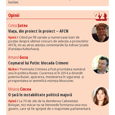
laudae,
Opinii
Corina
Șuteu
Viața, din proiect în proiect – AFCN
Opinii /
Citind pe FB variate și numeroase luări de
poziție despre ultimul concurs de selecție a proiectelor
AFCN, mi-au atras atenția comentariile lui Adrian Șoaită
(Fundația Kulturhaus).
Armand
Gosu
Coșmarul lui Putin: blocada Crimeei
Război /
Peninsula Crimeea a fost prioritatea numărul
unu în politica Rusiei. Cucerirea ei în 2014 a dovedit
puterea Rusiei, apărarea, menținerea în siguranță și
prosperitatea ei semnifică măreția Moscovei.
Melania
Cincea
O țară în instabilitate politică majoră
Opinii /
La 70 de zile de la demiterea Cabinetului
Bolojan, nici măcar nu se întrevede formarea unui nou
guvern, care să fie sprijinit de o majoritate parlamentară.