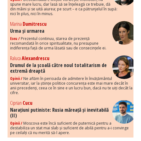
spune mare lucru, dar lasă să se înțeleagă ce trebuie, dă
din mâini și se uită aiurea; pe scurt – e ca pătrunjelul în supă:
nici în plus, nici în minus.
Marina
Dumitrescu
Urma și urmarea
Eseu /
Prezentul continuu, starea de prezență
recomandată în orice spiritualitate, nu presupune
indiferența față de urma lăsată sau de consecințele ei.
Raluca
Alexandrescu
Drumul de la școală către noul totalitarism de
extremă dreaptă
Opinii /
Ne aflăm în perioada de admitere în învățământul
universitar, iar la științe politice concurența este mai mare decât în
anii precedenți, ceea ce în sine e un lucru bun, dacă nu te uiți decât la
cifre.
Ciprian
Cucu
Narațiuni putiniste: Rusia măreață și inevitabilă
(II)
Opinii /
Moscova este încă suficient de puternică pentru a
destabiliza un stat mai slab și suficient de abilă pentru a-i convinge
pe ceilalți că nu merită să-l apere.