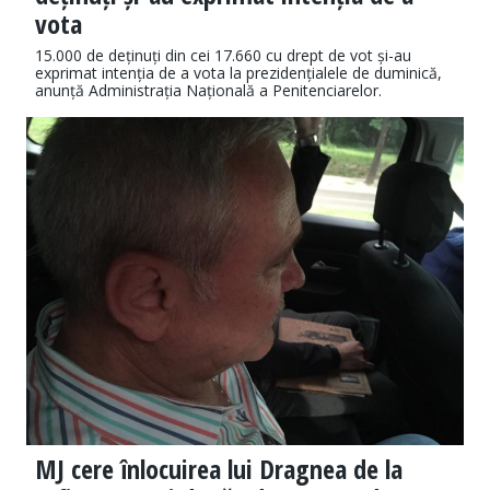
vota
15.000 de deținuți din cei 17.660 cu drept de vot și-au
exprimat intenția de a vota la prezidențialele de duminică,
anunță Administrația Națională a Penitenciarelor.
MJ cere înlocuirea lui Dragnea de la