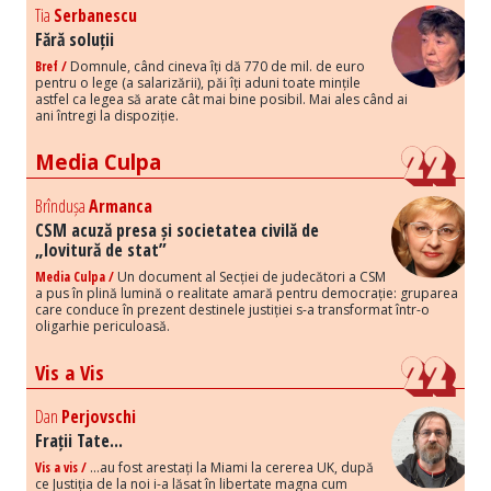
Tia
Serbanescu
Fără soluții
Bref /
Domnule, când cineva îți dă 770 de mil. de euro
pentru o lege (a salarizării), păi îți aduni toate mințile
astfel ca legea să arate cât mai bine posibil. Mai ales când ai
ani întregi la dispoziție.
Media Culpa
Brîndușa
Armanca
CSM acuză presa și societatea civilă de
„lovitură de stat”
Media Culpa /
Un document al Secției de judecători a CSM
a pus în plină lumină o realitate amară pentru democrație: gruparea
care conduce în prezent destinele justiției s-a transformat într-o
oligarhie periculoasă.
Vis a Vis
Dan
Perjovschi
Frații Tate...
Vis a vis /
...au fost arestați la Miami la cererea UK, după
ce Justiția de la noi i-a lăsat în libertate magna cum