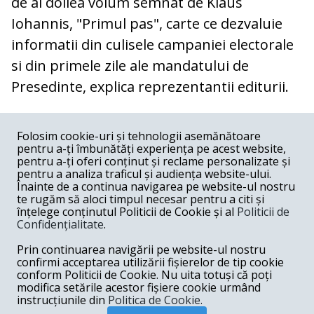
de al doilea volum semnat de Klaus
Iohannis, "Primul pas", carte ce dezvaluie
informatii din culisele campaniei electorale
si din primele zile ale mandatului de
Presedinte, explica reprezentantii editurii.
COMENTARII
0
Folosim cookie-uri și tehnologii asemănătoare
pentru a-ți îmbunătăți experiența pe acest website,
Nume
pentru a-ți oferi conținut și reclame personalizate și
pentru a analiza traficul și audiența website-ului.
Înainte de a continua navigarea pe website-ul nostru
Email
te rugăm să aloci timpul necesar pentru a citi și
înțelege conținutul Politicii de Cookie și al
Politicii de
Confidențialitate
.
Comentariu
Prin continuarea navigării pe website-ul nostru
confirmi acceptarea utilizării fișierelor de tip cookie
conform Politicii de Cookie. Nu uita totuși că poți
modifica setările acestor fișiere cookie urmând
instrucțiunile din
Politica de Cookie.
Postează comentariu