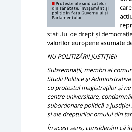
Proteste ale sindicatelor
care
din sănătate, învățământ și
poliție în fața Guvernului și
acți
Parlamentului
repr
statului de drept și democraț
valorilor europene asumate de
NU POLITIZĂRII JUSTIȚIEI!
Subsemnații, membri ai comunită
Studii Politice și Administrativ
cu protestul magistraților și ne 
centre universitare, condamnân
subordonare politică a justiției 
și ale drepturilor omului din ța
În acest sens, considerăm că în