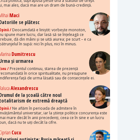
criza politică, suprapusă peste una a statului de drept
și, mai ales, dacă mai are un dram de bună-credință.
Mihai
Maci
Datoriile se plătesc
Opinii /
Deocamdată e liniștit: vorbește monoton,
nu spune mare lucru, dar lasă să se înțeleagă ce
trebuie, dă din mâini și se uită aiurea; pe scurt – e ca
pătrunjelul în supă: nici în plus, nici în minus.
Marina
Dumitrescu
Urma și urmarea
Eseu /
Prezentul continuu, starea de prezență
recomandată în orice spiritualitate, nu presupune
indiferența față de urma lăsată sau de consecințele ei.
Raluca
Alexandrescu
Drumul de la școală către noul
totalitarism de extremă dreaptă
Opinii /
Ne aflăm în perioada de admitere în
învățământul universitar, iar la științe politice concurența este
mai mare decât în anii precedenți, ceea ce în sine e un lucru
bun, dacă nu te uiți decât la cifre.
Ciprian
Cucu
Narațiuni putiniste: Rusia măreață și