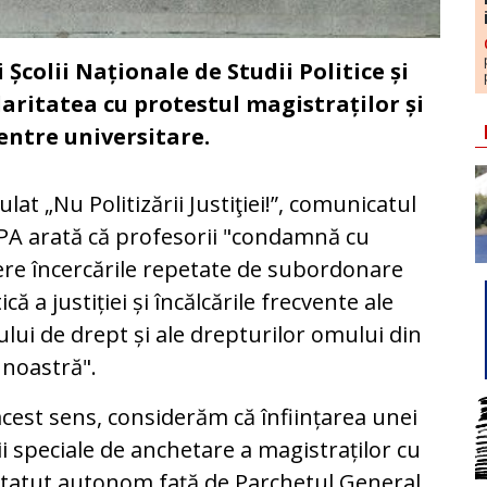
 Școlii Naționale de Studii Politice și
aritatea cu protestul magistraților și
centre universitare.
tulat „Nu Politizării Justiţiei!”, comunicatul
A arată că profesorii "condamnă cu
re încercările repetate de subordonare
tică a justiției și încălcările frecvente ale
ului de drept și ale drepturilor omului din
 noastră".
acest sens, considerăm că înființarea unei
ii speciale de anchetare a magistraților cu
tatut autonom față de Parchetul General,