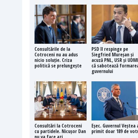
Consultările de la
PSD îl respinge pe
Cotroceni nu au adus
Siegfried Mureșan și
nicio soluție. Criza
acuză PNL, USR și UDM
politică se prelungește
că sabotează formare
guvernului
Consultări la Cotroceni
Eșec. Guvernul Veștea 
cu partidele. Nicușor Dan
primit doar 189 de vot
nu va face azi