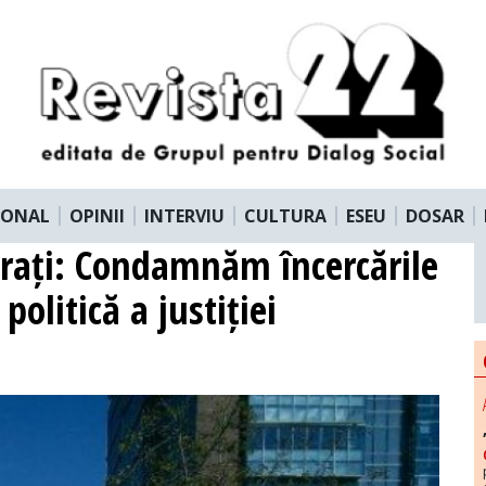
IONAL
OPINII
INTERVIU
CULTURA
ESEU
DOSAR
trați: Condamnăm încercările
olitică a justiției