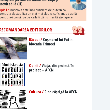
inevitabilă (II)
Opinii /
Moscova este încă suficient de puternică
pentru a destabiliza un stat mai slab și suficient de abilă
pentru a-i convinge pe ceilalți că nu merită să-l apere.
RECOMANDAREA EDITORILOR
Război /
Coșmarul lui Putin:
blocada Crimeei
Opinii /
Viața, din proiect în
proiect – AFCN
Cultura /
Cine câștigă la AFCN