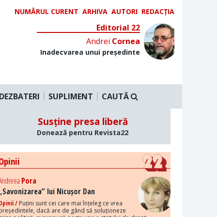
NUMĂRUL CURENT
ARHIVA
AUTORI
REDACȚIA
Editorial 22
Andrei
Cornea
Inadecvarea unui președinte
DEZBATERI
SUPLIMENT
CAUTĂ
Susține presa liberă
Donează pentru Revista22
Opinii
Andreea
Pora
„Savonizarea” lui Nicușor Dan
Opinii /
Puțini sunt cei care mai înțeleg ce vrea
președintele, dacă are de gând să soluționeze