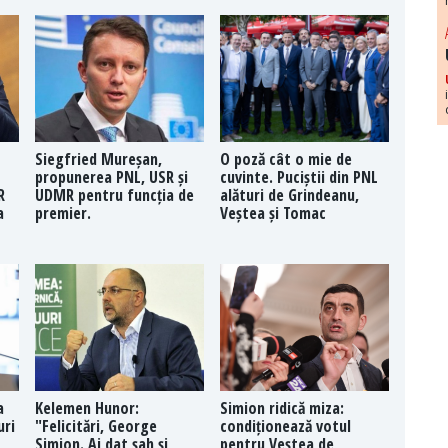
Siegfried Mureșan,
O poză cât o mie de
propunerea PNL, USR și
cuvinte. Puciștii din PNL
R
UDMR pentru funcția de
alături de Grindeanu,
a
premier.
Veștea și Tomac
a
Kelemen Hunor:
Simion ridică miza:
uri
"Felicitări, George
condiționează votul
Simion. Ai dat șah și
pentru Veștea de