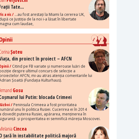
Dan
Perjovschi
Frații Tate...
Vis a vis /
...au fost arestați la Miami la cererea UK,
după ce Justiția de la noi i-a lăsat în libertate
magna cum laudae,
Opinii
Corina
Șuteu
Viața, din proiect în proiect – AFCN
Opinii /
Citind pe FB variate și numeroase luări de
poziție despre ultimul concurs de selecție a
proiectelor AFCN, mi-au atras atenția comentariile lui
Adrian Șoaită (Fundația Kulturhaus).
Armand
Gosu
Coșmarul lui Putin: blocada Crimeei
Război /
Peninsula Crimeea a fost prioritatea
numărul unu în politica Rusiei. Cucerirea ei în 2014
a dovedit puterea Rusiei, apărarea, menținerea în
siguranță și prosperitatea ei semnifică măreția Moscovei.
Melania
Cincea
O țară în instabilitate politică majoră