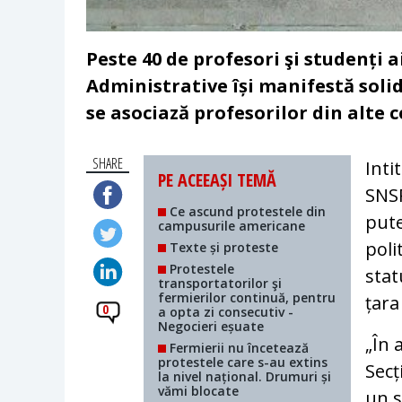
Peste 40 de profesori şi studenți ai
Administrative își manifestă solid
se asociază profesorilor din alte 
SHARE
Inti
PE ACEEAȘI TEMĂ
SNSP
Ce ascund protestele din
pute
campusurile americane
poli
Texte și proteste
Protestele
stat
transportatorilor şi
fermierilor continuă, pentru
țara
0
a opta zi consecutiv -
Negocieri eșuate
„În 
Fermierii nu încetează
protestele care s-au extins
Secț
la nivel național. Drumuri și
vămi blocate
un s