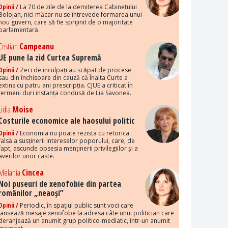
Opinii /
La 70 de zile de la demiterea Cabinetului
Bolojan, nici măcar nu se întrevede formarea unui
nou guvern, care să fie sprijinit de o majoritate
parlamentară.
Cristian
Campeanu
UE pune la zid Curtea Supremă
Opinii /
Zeci de inculpați au scăpat de procese
sau din închisoare din cauză că Înalta Curte a
extins cu patru ani prescripția. CJUE a criticat în
termeni duri instanța condusă de Lia Savonea.
Lidia
Moise
Costurile economice ale haosului politic
Opinii /
Economia nu poate rezista cu retorica
falsă a susținerii intereselor poporului, care, de
fapt, ascunde obsesia menținerii privilegiilor și a
averilor unor caste.
Melania
Cincea
Noi puseuri de xenofobie din partea
românilor „neaoși”
Opinii /
Periodic, în spațiul public sunt voci care
lansează mesaje xenofobe la adresa câte unui politician care
deranjează un anumit grup politico-mediatic, într-un anumit