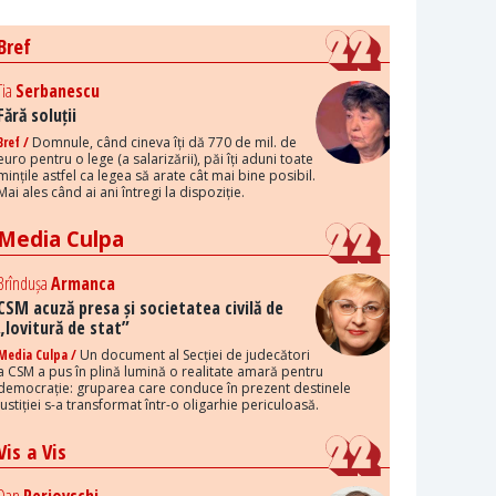
Bref
Tia
Serbanescu
Fără soluții
Bref /
Domnule, când cineva îți dă 770 de mil. de
euro pentru o lege (a salarizării), păi îți aduni toate
mințile astfel ca legea să arate cât mai bine posibil.
Mai ales când ai ani întregi la dispoziție.
Media Culpa
Brîndușa
Armanca
CSM acuză presa și societatea civilă de
„lovitură de stat”
Media Culpa /
Un document al Secției de judecători
a CSM a pus în plină lumină o realitate amară pentru
democrație: gruparea care conduce în prezent destinele
justiției s-a transformat într-o oligarhie periculoasă.
Vis a Vis