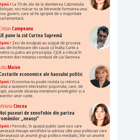
Opinii /
La 70 de zile de la demiterea Cabinetului
Bolojan, nici măcar nu se întrevede formarea unui
nou guvern, care să fie sprijinit de o majoritate
parlamentară.
Cristian
Campeanu
UE pune la zid Curtea Supremă
Opinii /
Zeci de inculpați au scăpat de procese
sau din închisoare din cauză că Înalta Curte a
extins cu patru ani prescripția. CJUE a criticat în
termeni duri instanța condusă de Lia Savonea.
Lidia
Moise
Costurile economice ale haosului politic
Opinii /
Economia nu poate rezista cu retorica
falsă a susținerii intereselor poporului, care, de
fapt, ascunde obsesia menținerii privilegiilor și a
averilor unor caste.
Melania
Cincea
Noi puseuri de xenofobie din partea
românilor „neaoși”
Opinii /
Periodic, în spațiul public sunt voci care
lansează mesaje xenofobe la adresa câte unui politician care
deranjează un anumit grup politico-mediatic, într-un anumit