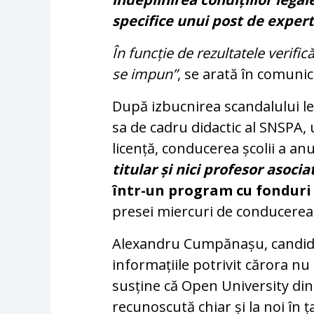
specifice unui post de expert
În funcție de rezultatele verific
se impun”
, se arată în comuni
După izbucnirea scandalului le
sa de cadru didactic al SNSPA,
licență, conducerea școlii a an
titular și nici profesor asocia
într-un program cu fondur
presei miercuri de conducerea i
Alexandru Cumpănașu, candidat 
informațiile potrivit cărora nu
susține că Open University din E
recunoscută chiar și la noi în ț