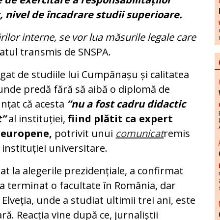
, nivel de încadrare studii superioare.
ărilor interne, se vor lua măsurile legale care
catul transmis de SNSPA.
gat de studiile lui Cumpănașu și calitatea
 unde predă fără să aibă o diplomă de
unțat că acesta
”nu a fost cadru didactic
t”
al instituției,
fiind plătit ca expert
i europene,
potrivit unui
comunicat
remis
nstituției universitare.
la alegerile prezidențiale, a confirmat
 a terminat o facultate în România, dar
lveția, unde a studiat ultimii trei ani, este
ară. Reacția vine după ce, jurnaliștii