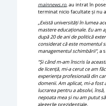
mainnews.ro
, au intrat în pos
terminat nicio facultate și nu 
„Există universități în lumea a
mastere educaționale. Eu am apl
după 20 de ani de politică exte
considerat că este momentul să
managementul schimbării”,
a 
”Și când m-am înscris la aceast
de licență, mi-a cerut ce am fă
experiența profesională din car
domenii. Am aplicat, mi-a fost 
lucrarea pentru a absolvi, însă,
nepoata mea și nu am putut să 
alegerile prezidențiale.