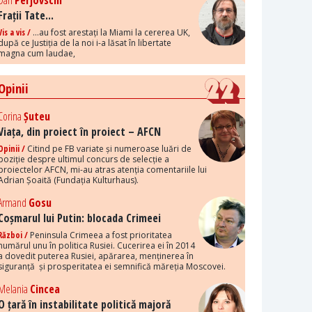
Dan
Perjovschi
Frații Tate...
Vis a vis /
...au fost arestați la Miami la cererea UK,
după ce Justiția de la noi i-a lăsat în libertate
magna cum laudae,
Opinii
Corina
Șuteu
Viața, din proiect în proiect – AFCN
Opinii /
Citind pe FB variate și numeroase luări de
poziție despre ultimul concurs de selecție a
proiectelor AFCN, mi-au atras atenția comentariile lui
Adrian Șoaită (Fundația Kulturhaus).
Armand
Gosu
Coșmarul lui Putin: blocada Crimeei
Război /
Peninsula Crimeea a fost prioritatea
numărul unu în politica Rusiei. Cucerirea ei în 2014
a dovedit puterea Rusiei, apărarea, menținerea în
siguranță și prosperitatea ei semnifică măreția Moscovei.
Melania
Cincea
O țară în instabilitate politică majoră