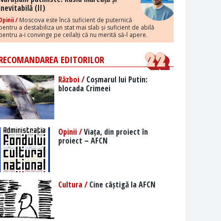
inevitabilă (II)
Opinii /
Moscova este încă suficient de puternică
pentru a destabiliza un stat mai slab și suficient de abilă
pentru a-i convinge pe ceilalți că nu merită să-l apere.
RECOMANDAREA EDITORILOR
Război /
Coșmarul lui Putin:
blocada Crimeei
Opinii /
Viața, din proiect în
proiect – AFCN
Cultura /
Cine câștigă la AFCN