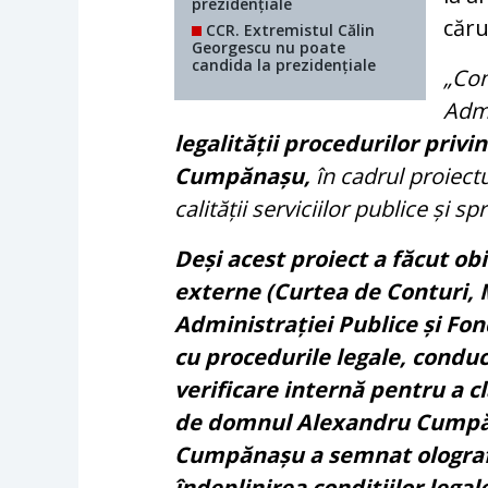
prezidențiale
căru
CCR. Extremistul Călin
Georgescu nu poate
candida la prezidențiale
„Con
Admi
legalității procedurilor pri
Cumpănașu,
în cadrul proiect
calității serviciilor publice și sp
Deși acest proiect a făcut obi
externe (Curtea de Conturi, M
Administrației Publice și Fon
cu procedurile legale, condu
verificare internă pentru a cl
de domnul Alexandru Cump
Cumpănașu a semnat olograf 
îndeplinirea condițiilor legal