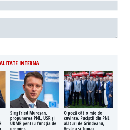
ALITATE INTERNA
Siegfried Mureșan,
O poză cât o mie de
propunerea PNL, USR și
cuvinte. Puciștii din PNL
R
UDMR pentru funcția de
alături de Grindeanu,
a
premier.
Veștea și Tomac