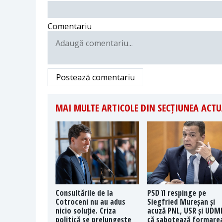
Comentariu
Postează comentariu
MAI MULTE ARTICOLE DIN SECȚIUNEA ACTU
Consultările de la
PSD îl respinge pe
Cotroceni nu au adus
Siegfried Mureșan și
nicio soluție. Criza
acuză PNL, USR și UDM
politică se prelungește
că sabotează formare