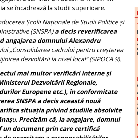
ia se încadrează la studii superioare.
ducerea Școlii Naționale de Studii Politice și
nistrative (SNSPA)
a decis reverificarea
vind angajarea domnului Alexandru
ului „Consolidarea cadrului pentru creșterea
rijinirea dezvoltării la nivel local” (SIPOCA 9).
ectul mai multor verificări interne și
inisterul Dezvoltării Regionale,
durilor Europene etc.), în conformitate
cerea SNSPA a decis această nouă
arifica situația privind studiile absolvite
ănaș
u.
Precizăm că, la angajare, domnul
un document prin care certifică
e de exercitare a responsabilităților