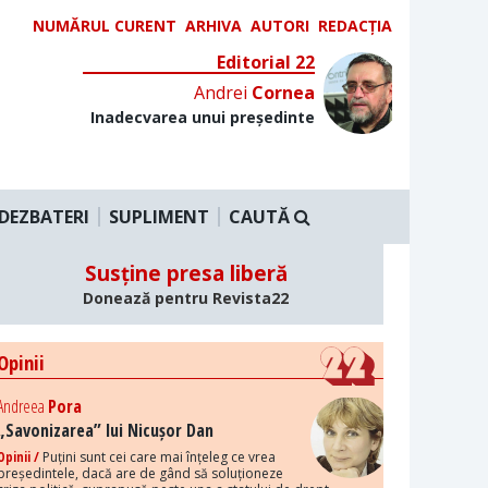
NUMĂRUL CURENT
ARHIVA
AUTORI
REDACȚIA
Editorial 22
Andrei
Cornea
Inadecvarea unui președinte
DEZBATERI
SUPLIMENT
CAUTĂ
Susține presa liberă
Donează pentru Revista22
Opinii
Andreea
Pora
„Savonizarea” lui Nicușor Dan
Opinii /
Puțini sunt cei care mai înțeleg ce vrea
președintele, dacă are de gând să soluționeze