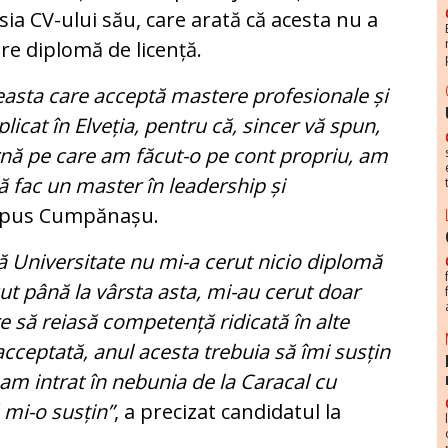
esia CV-ului său, care arată că acesta nu a
are diplomă de licență.
ceasta care acceptă mastere profesionale și
icat în Elveția, pentru că, sincer vă spun,
rnă pe care am făcut-o pe cont propriu, am
 fac un master în leadership și
spus Cumpănașu.
ă Universitate nu mi-a cerut nicio diplomă
cut până la vârsta asta, mi-au cerut doar
e să reiasă competență ridicată în alte
acceptată, anul acesta trebuia să îmi susțin
 am intrat în nebunia de la Caracal cu
mi-o susțin”
, a precizat candidatul la