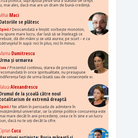
criza politică, suprapusă peste una a statului de drept
și, mai ales, dacă mai are un dram de bună-credință.
Mihai
Maci
Datoriile se plătesc
Opinii /
Deocamdată e liniștit: vorbește monoton,
nu spune mare lucru, dar lasă să se înțeleagă ce
trebuie, dă din mâini și se uită aiurea; pe scurt – e ca
pătrunjelul în supă: nici în plus, nici în minus.
Marina
Dumitrescu
Urma și urmarea
Eseu /
Prezentul continuu, starea de prezență
recomandată în orice spiritualitate, nu presupune
indiferența față de urma lăsată sau de consecințele ei.
Raluca
Alexandrescu
Drumul de la școală către noul
totalitarism de extremă dreaptă
Opinii /
Ne aflăm în perioada de admitere în
învățământul universitar, iar la științe politice concurența este
mai mare decât în anii precedenți, ceea ce în sine e un lucru
bun, dacă nu te uiți decât la cifre.
Ciprian
Cucu
Narațiuni putiniste: Rusia măreață și