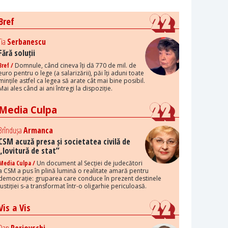
Bref
Tia
Serbanescu
Fără soluții
Bref /
Domnule, când cineva îți dă 770 de mil. de
euro pentru o lege (a salarizării), păi îți aduni toate
mințile astfel ca legea să arate cât mai bine posibil.
Mai ales când ai ani întregi la dispoziție.
Media Culpa
Brîndușa
Armanca
CSM acuză presa și societatea civilă de
„lovitură de stat”
Media Culpa /
Un document al Secției de judecători
a CSM a pus în plină lumină o realitate amară pentru
democrație: gruparea care conduce în prezent destinele
justiției s-a transformat într-o oligarhie periculoasă.
Vis a Vis