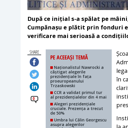
După ce inițial s-a spălat pe mâi
Cumpănașu e plătit prin fonduri e
verificare mai serioasă a condițiil
SHARE
Școa
PE ACEEAȘI TEMĂ
Admi
Naționalistul Nawrocki a
lega
câștigat alegerile
prezidențiale în fața
în c
proeuropeanului
Trzaskowski
clar
CCR a validat primul tur
inst
al prezidențialelor din 4 mai
0
Alegeri prezidențiale
pres
cruciale. Prezența a trecut
de 50%
Inst
Umbra lui Călin Georgescu
asupra alegerilor
la a