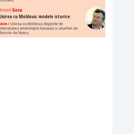
moment.
Armand
Gosu
Unirea cu Moldova: modele istorice
Unire /
Unirea cu Moldova depinde de
intensitatea amenințării haosului și anarhiei de
dincolo de Nistru.