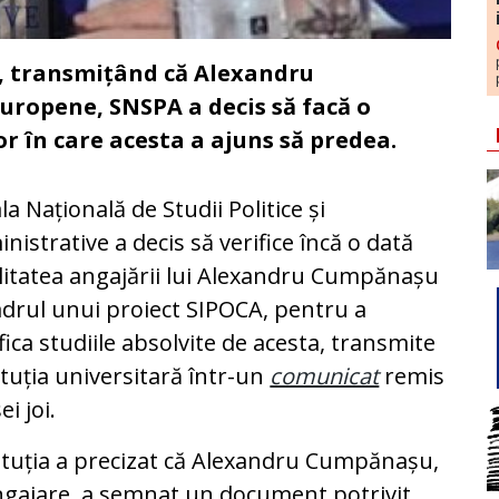
ni, transmițând că Alexandru
uropene, SNSPA a decis să facă o
or în care acesta a ajuns să predea.
la Națională de Studii Politice și
nistrative a decis să verifice încă o dată
litatea angajării lui Alexandru Cumpănașu
adrul unui proiect SIPOCA, pentru a
ifica studiile absolvite de acesta, transmite
ituția universitară într-un
comunicat
remis
ei joi.
ituția a precizat că Alexandru Cumpănașu,
ngajare, a semnat un document potrivit