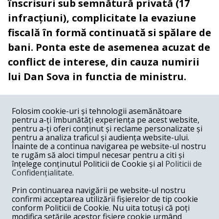
înscrisuri sub semnătură privată (17
infracțiuni), complicitate la evaziune
fiscală în formă continuată si spălare de
bani. Ponta este de asemenea acuzat de
conflict de interese, din cauza numirii
lui Dan Sova in functia de ministru.
COMENTARII
0
Folosim cookie-uri și tehnologii asemănătoare
pentru a-ți îmbunătăți experiența pe acest website,
Nume
pentru a-ți oferi conținut și reclame personalizate și
pentru a analiza traficul și audiența website-ului.
Înainte de a continua navigarea pe website-ul nostru
Email
te rugăm să aloci timpul necesar pentru a citi și
înțelege conținutul Politicii de Cookie și al
Politicii de
Confidențialitate
.
Comentariu
Prin continuarea navigării pe website-ul nostru
confirmi acceptarea utilizării fișierelor de tip cookie
conform Politicii de Cookie. Nu uita totuși că poți
modifica setările acestor fișiere cookie urmând