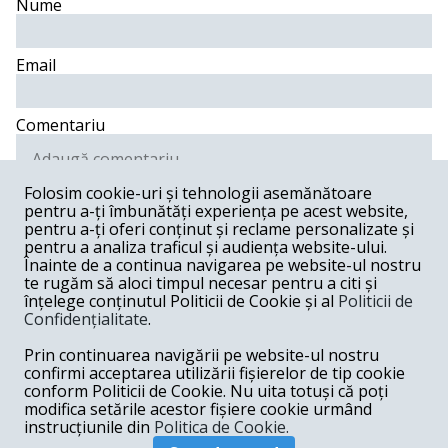
Nume
Email
Comentariu
Folosim cookie-uri și tehnologii asemănătoare
pentru a-ți îmbunătăți experiența pe acest website,
Postează comentariu
pentru a-ți oferi conținut și reclame personalizate și
pentru a analiza traficul și audiența website-ului.
Înainte de a continua navigarea pe website-ul nostru
mike -
02-26-2019
te rugăm să aloci timpul necesar pentru a citi și
înțelege conținutul Politicii de Cookie și al
Politicii de
Nici in romana daca-i scria nu ar fi inteles. L-a dezamagit
pe Frans...
Confidențialitate
.
Răspunde
Prin continuarea navigării pe website-ul nostru
confirmi acceptarea utilizării fișierelor de tip cookie
emil -
02-25-2019
conform Politicii de Cookie. Nu uita totuși că poți
modifica setările acestor fișiere cookie urmând
Premierul Dancila aplica tactica Blitzkrieg.
instrucțiunile din
Politica de Cookie.
Răspunde