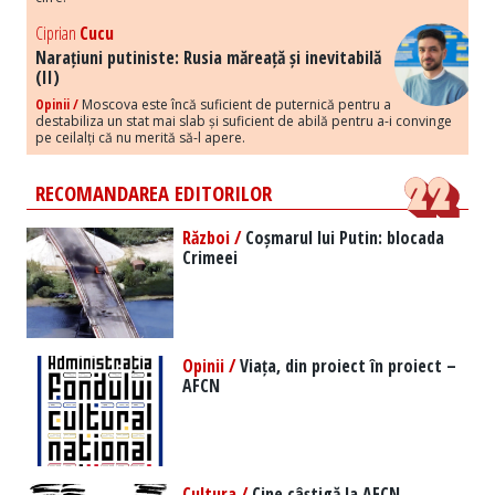
Ciprian
Cucu
Narațiuni putiniste: Rusia măreață și inevitabilă
(II)
Opinii /
Moscova este încă suficient de puternică pentru a
destabiliza un stat mai slab și suficient de abilă pentru a-i convinge
pe ceilalți că nu merită să-l apere.
RECOMANDAREA EDITORILOR
Război /
Coșmarul lui Putin: blocada
Crimeei
Opinii /
Viața, din proiect în proiect –
AFCN
Cultura /
Cine câștigă la AFCN