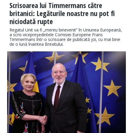
Scrisoarea lui Timmermans către
britanici: Legăturile noastre nu pot fi
niciodată rupte
Regatul Unit va fi „mereu binevenit” în Uniunea Europeană,
a scris vicepreşedintele Comisiei Europene Frans
Timmermans într-o scrisoare de publicată joi, cu mai bine
de o lună înaintea Brexitului.