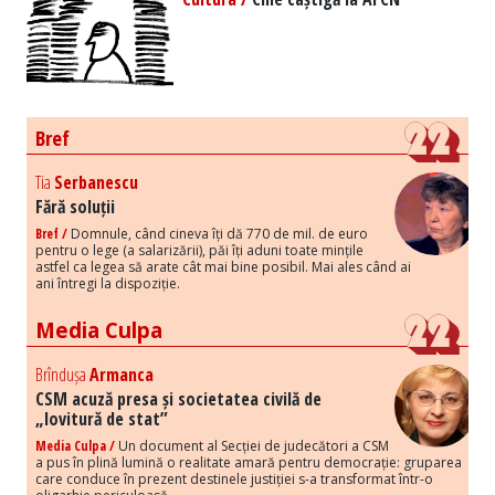
Bref
Tia
Serbanescu
Fără soluții
Bref /
Domnule, când cineva îți dă 770 de mil. de euro
pentru o lege (a salarizării), păi îți aduni toate mințile
astfel ca legea să arate cât mai bine posibil. Mai ales când ai
ani întregi la dispoziție.
Media Culpa
Brîndușa
Armanca
CSM acuză presa și societatea civilă de
„lovitură de stat”
Media Culpa /
Un document al Secției de judecători a CSM
a pus în plină lumină o realitate amară pentru democrație: gruparea
care conduce în prezent destinele justiției s-a transformat într-o