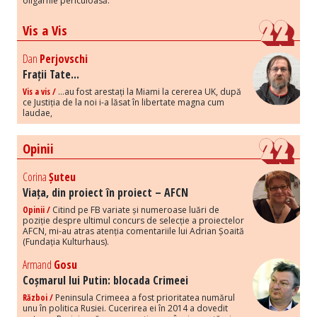
oligarhie periculoasă.
Vis a Vis
Dan
Perjovschi
Frații Tate...
Vis a vis /
...au fost arestați la Miami la cererea UK, după
ce Justiția de la noi i-a lăsat în libertate magna cum
laudae,
Opinii
Corina
Șuteu
Viața, din proiect în proiect – AFCN
Opinii /
Citind pe FB variate și numeroase luări de
poziție despre ultimul concurs de selecție a proiectelor
AFCN, mi-au atras atenția comentariile lui Adrian Șoaită
(Fundația Kulturhaus).
Armand
Gosu
Coșmarul lui Putin: blocada Crimeei
Război /
Peninsula Crimeea a fost prioritatea numărul
unu în politica Rusiei. Cucerirea ei în 2014 a dovedit