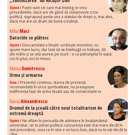
„Savonizarea” lui Nicușor Dan
Opinii /
Puțini sunt cei care mai înțeleg ce vrea
președintele, dacă are de gând să soluționeze criza
politică, suprapusă peste una a statului de drept și, mai ales,
dacă mai are un dram de bună-credință.
Mihai
Maci
Datoriile se plătesc
Opinii /
Deocamdată e liniștit: vorbește monoton, nu
spune mare lucru, dar lasă să se înțeleagă ce trebuie, dă
din mâini și se uită aiurea; pe scurt – e ca pătrunjelul în supă:
nici în plus, nici în minus.
Marina
Dumitrescu
Urma și urmarea
Eseu /
Prezentul continuu, starea de prezență
recomandată în orice spiritualitate, nu presupune
indiferența față de urma lăsată sau de consecințele ei.
Raluca
Alexandrescu
Drumul de la școală către noul totalitarism de
extremă dreaptă
Opinii /
Ne aflăm în perioada de admitere în învățământul
universitar, iar la științe politice concurența este mai mare decât în
anii precedenți, ceea ce în sine e un lucru bun, dacă nu te uiți decât la
cifre.