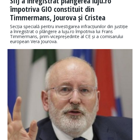
SIIJ a înregistrat plângerea luju.ro
împotriva GIO constituit din
Timmermans, Jourova și Cristea
Secția specială pentru investigarea infracțiunilor din justiție
a înregistrat o plângere a luju.ro împotriva lui Frans
Timmermans, prim-vicepreședinte al CE și a comisarului
european Vera Jourova.