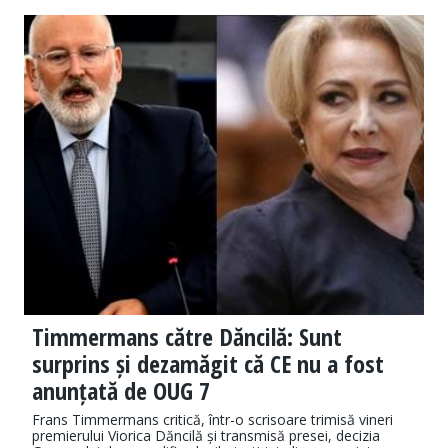
Timmermans către Dăncilă: Sunt
surprins și dezamăgit că CE nu a fost
anunțată de OUG 7
Frans Timmermans critică, într-o scrisoare trimisă vineri
premierului Viorica Dăncilă și transmisă presei, decizia