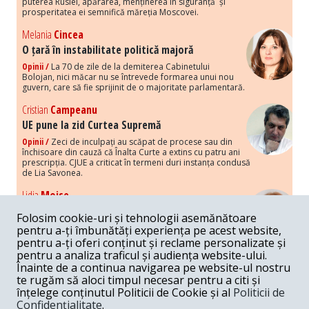
puterea Rusiei, apărarea, menținerea în siguranță și
prosperitatea ei semnifică măreția Moscovei.
Melania
Cincea
O țară în instabilitate politică majoră
Opinii /
La 70 de zile de la demiterea Cabinetului
Bolojan, nici măcar nu se întrevede formarea unui nou
guvern, care să fie sprijinit de o majoritate parlamentară.
Cristian
Campeanu
UE pune la zid Curtea Supremă
Opinii /
Zeci de inculpați au scăpat de procese sau din
închisoare din cauză că Înalta Curte a extins cu patru ani
prescripția. CJUE a criticat în termeni duri instanța condusă
de Lia Savonea.
Lidia
Moise
Costurile economice ale haosului politic
Folosim cookie-uri și tehnologii asemănătoare
Opinii /
Economia nu poate rezista cu retorica falsă a
pentru a-ți îmbunătăți experiența pe acest website,
susținerii intereselor poporului, care, de fapt, ascunde
pentru a-ți oferi conținut și reclame personalizate și
obsesia menținerii privilegiilor și a averilor unor caste.
pentru a analiza traficul și audiența website-ului.
Înainte de a continua navigarea pe website-ul nostru
Melania
Cincea
te rugăm să aloci timpul necesar pentru a citi și
Noi puseuri de xenofobie din partea românilor
înțelege conținutul Politicii de Cookie și al
Politicii de
„neaoși”
Confidențialitate
.