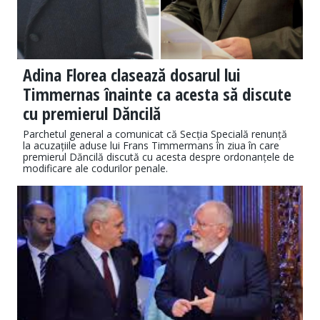
Adina Florea clasează dosarul lui
Timmernas înainte ca acesta să discute
cu premierul Dăncilă
Parchetul general a comunicat că Secția Specială renunță
la acuzațiile aduse lui Frans Timmermans în ziua în care
premierul Dăncilă discută cu acesta despre ordonanțele de
modificare ale codurilor penale.