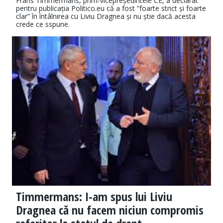
Frans Timmermans, prim-vicepreședintele CE, a declarat
pentru publicația Politico.eu că a fost ”foarte strict și foarte
clar” în întâlnirea cu Liviu Dragnea și nu știe dacă acesta
crede ce sspune.
Timmermans: I-am spus lui Liviu
Dragnea că nu facem niciun compromis