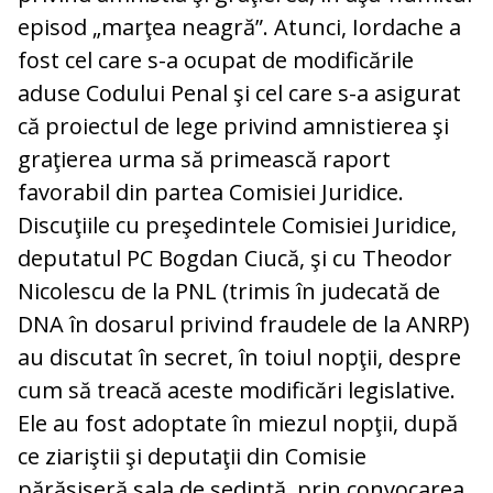
episod „marţea neagră”. Atunci, Iordache a
fost cel care s-a ocupat de modificările
aduse Codului Penal şi cel care s-a asigurat
că proiectul de lege privind amnistierea şi
graţierea urma să primească raport
favorabil din partea Comisiei Juridice.
Discuţiile cu preşedintele Comisiei Juridice,
deputatul PC Bogdan Ciucă, şi cu Theodor
Nicolescu de la PNL (trimis în judecată de
DNA în dosarul privind fraudele de la ANRP)
au discutat în secret, în toiul nopţii, despre
cum să treacă aceste modificări legislative.
Ele au fost adoptate în miezul nopţii, după
ce ziariştii şi deputaţii din Comisie
părăsiseră sala de şedinţă, prin convocarea