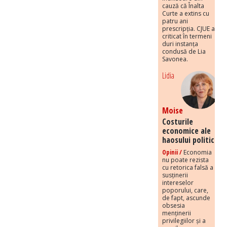
cauză că Înalta
Curte a extins cu
patru ani
prescripția. CJUE a
criticat în termeni
duri instanța
condusă de Lia
Savonea.
Lidia
Moise
Costurile
economice ale
haosului politic
Opinii /
Economia
nu poate rezista
cu retorica falsă a
susținerii
intereselor
poporului, care,
de fapt, ascunde
obsesia
menținerii
privilegiilor și a