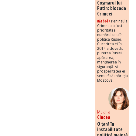
Coșmarul lui
Putin: blocada
Crimeei
Război /
Peninsula
Crimeea a fost
prioritatea
numărul unu în
politica Rusiei.
Cucerirea ei în
2014 a dovedit
puterea Rusiei,
apărarea,
menținerea în
siguranță și
prosperitatea ei
semnifică măreția
Moscovei.
Melania
Cincea
O țară în
instabilitate
politică majoră