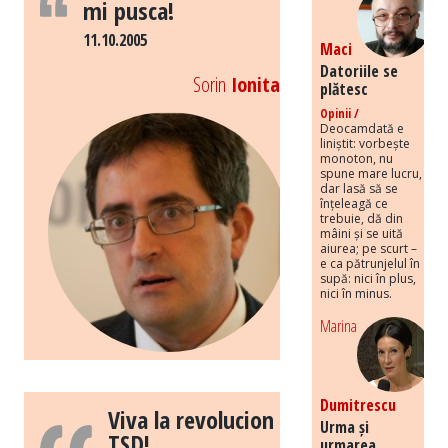
mi pusca!
11.10.2005
Maci
Datoriile se
Sorin
Ionita
plătesc
Opinii /
Deocamdată e
liniștit: vorbește
monoton, nu
spune mare lucru,
dar lasă să se
înțeleagă ce
trebuie, dă din
mâini și se uită
aiurea; pe scurt –
e ca pătrunjelul în
supă: nici în plus,
nici în minus.
Marina
Dumitrescu
Viva la revolucion
Urma și
TSD!
urmarea