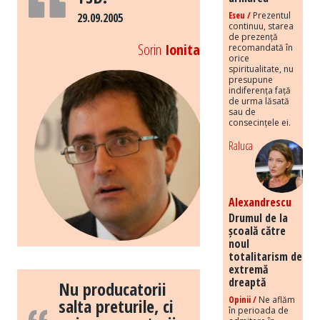
Eseu /
Prezentul
29.09.2005
continuu, starea
de prezență
Sorin
Ionita
recomandată în
orice
spiritualitate, nu
presupune
indiferența față
de urma lăsată
sau de
consecințele ei.
Raluca
Alexandrescu
Drumul de la
școală către
noul
totalitarism de
extremă
dreaptă
Nu producatorii
Opinii /
Ne aflăm
salta preturile, ci
în perioada de