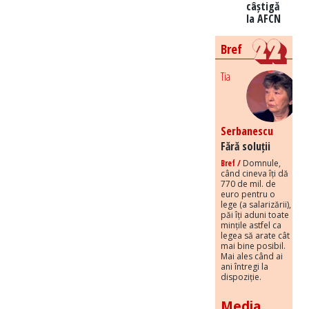
câștigă
la AFCN
Bref
Tia
Serbanescu
Fără soluții
Bref /
Domnule,
când cineva îți dă
770 de mil. de
euro pentru o
lege (a salarizării),
păi îți aduni toate
mințile astfel ca
legea să arate cât
mai bine posibil.
Mai ales când ai
ani întregi la
dispoziție.
Media