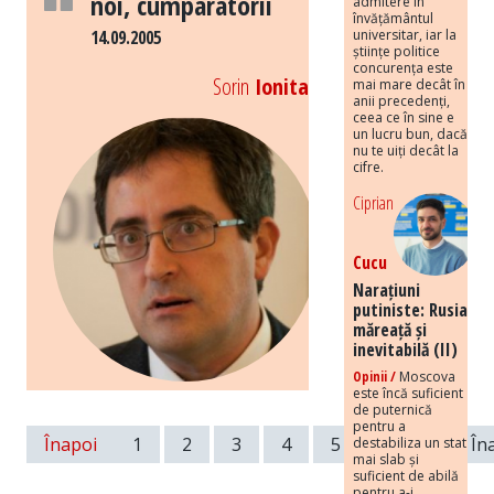
noi, cumparatorii
admitere în
învățământul
14.09.2005
universitar, iar la
științe politice
concurența este
Sorin
Ionita
mai mare decât în
anii precedenți,
ceea ce în sine e
un lucru bun, dacă
nu te uiți decât la
cifre.
Ciprian
Cucu
Narațiuni
putiniste: Rusia
măreață și
inevitabilă (II)
Opinii /
Moscova
este încă suficient
de puternică
pentru a
Înapoi
1
2
3
4
5
6
7
În
destabiliza un stat
mai slab și
suficient de abilă
pentru a-i