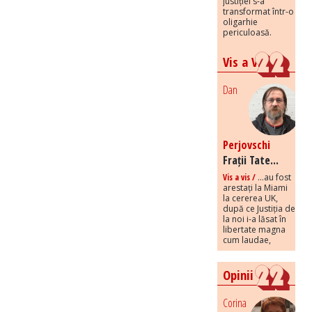
justiției s-a
transformat într-o
oligarhie
periculoasă.
Vis a Vis
Dan
Perjovschi
Frații Tate...
Vis a vis /
...au fost
arestați la Miami
la cererea UK,
după ce Justiția de
la noi i-a lăsat în
libertate magna
cum laudae,
Opinii
Corina