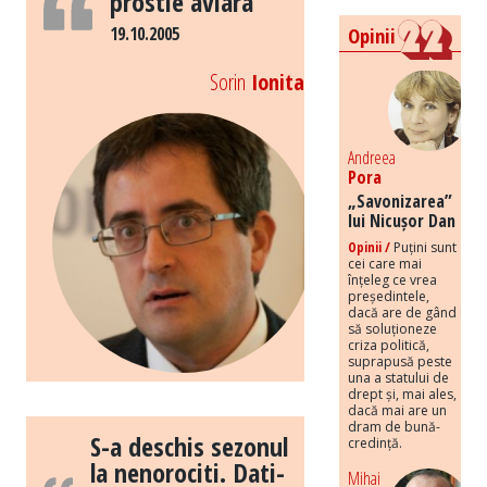
prostie aviara
19.10.2005
Opinii
Sorin
Ionita
Andreea
Pora
„Savonizarea”
lui Nicușor Dan
Opinii /
Puțini sunt
cei care mai
înțeleg ce vrea
președintele,
dacă are de gând
să soluționeze
criza politică,
suprapusă peste
una a statului de
drept și, mai ales,
dacă mai are un
dram de bună-
S-a deschis sezonul
credință.
la nenorociti. Dati-
Mihai