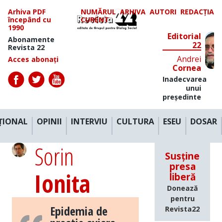
Arhiva PDF
NUMĂRUL
ARHIVA
AUTORI
REDACȚIA
începând cu
CURENT
1990
Editorial
Abonamente
22
Revista 22
Andrei
Acces abonați
Cornea
Inadecvarea
unui
președinte
ȚIONAL
OPINII
INTERVIU
CULTURA
ESEU
DOSAR
Sorin
Susține
presa
Ionita
liberă
Donează
pentru
Epidemia de
Revista22