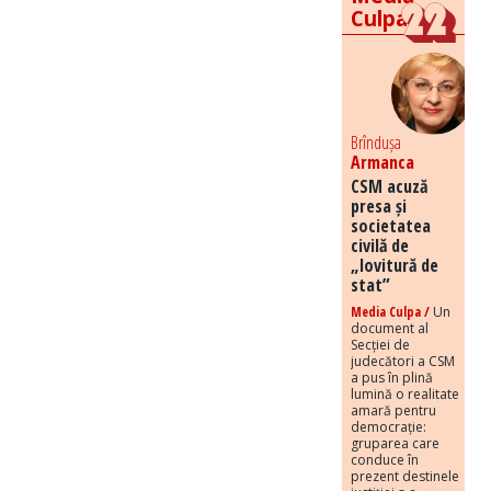
Culpa
Brîndușa
Armanca
CSM acuză
presa și
societatea
civilă de
„lovitură de
stat”
Media Culpa /
Un
document al
Secției de
judecători a CSM
a pus în plină
lumină o realitate
amară pentru
democrație:
gruparea care
conduce în
prezent destinele