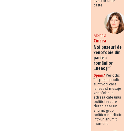
averilor unor
caste.
Melania
Cincea
Noi puseuri de
xenofobie din
partea
românilor
„neaoși”
Opinii /
Periodic,
în spațiul public
sunt voci care
lansează mesaje
xenofobe la
adresa câte unui
politician care
deranjează un
anumit grup
politico-mediatic,
într-un anumit
moment.