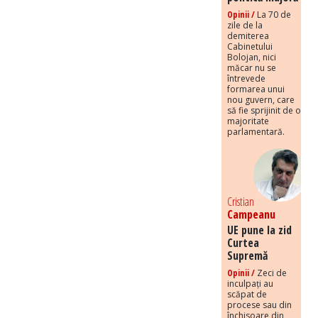
Opinii /
La 70 de
zile de la
demiterea
Cabinetului
Bolojan, nici
măcar nu se
întrevede
formarea unui
nou guvern, care
să fie sprijinit de o
majoritate
parlamentară.
Cristian
Campeanu
UE pune la zid
Curtea
Supremă
Opinii /
Zeci de
inculpați au
scăpat de
procese sau din
închisoare din