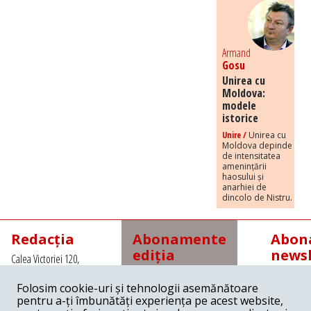
Armand
Gosu
Unirea cu
Moldova:
modele
istorice
Unire /
Unirea cu
Moldova depinde
de intensitatea
amenințării
haosului și
anarhiei de
dincolo de Nistru.
Redacția
Abonamente
Abona
ediția
newsl
Calea Victoriei 120,
tipărită
Sector 1, Bucuresti,
Romania
Folosim cookie-uri și tehnologii asemănătoare
Abonamente interne
Tel: +4021 3112208
pentru a-ți îmbunătăți experiența pe acest website,
cu
Fax: +4021 3141776