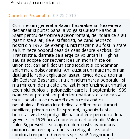
Postează comentariu
Camelian Propinatiu -
09-25-2010
Cum-necum generatia Rapirii Basarabiei si Bucovinei a
declansat si purtat pana la Volga si Caucaz Razboiul
Sfant pentru dezrobirea acelor romani, de indata ce s-au
gasit niste aliati, fie ei si fascisti, pe cand nechezolii
nostri din 1992, de exemplu, nici macar n-au fost in stare
sa lumineze poporul ceas de ceas despre Razboiul din
Transnistria, darmite sa alerge ca voluntari la Tighina
sau sa adopte consecvent idealuri monarhiste ori
unioniste, cari ar fi dat un sens idealist si condamnarii
solemne a bolsevismului. Am auzit si un mare meloman
distiland la radio explicarea lasitatii civice de azi tocmai
din Cedarea Basarabiei, nu din neluminarea poporului, si
ma mir cum de nu este analizat in profunzimea urmarilor
exemplul dubios al polonezilor care la 1 septembrie 1939
n-au cedat pretentiilor puterilor revizioniste, asa ca s-a
vazut pe viu la ce ne-am fi expus rezistand cu
nesabuinta. Polonia interbelica, a ofiterilor cu fumuri
nobiliare, privea cu trufie spre noi, ingaduindu-si a
boicota livezile si podgoriile basarabene pentru ca dupa
grevele din 1929 noi am preferat carbunele din Valea
Jiului. Si, previzibil, si-a aparat demonstrativ onoarea,
numai ca in trei saptamani si-a refugiat Tezaurul si
conducatorii peste Ceremus spre sud! Neignorand