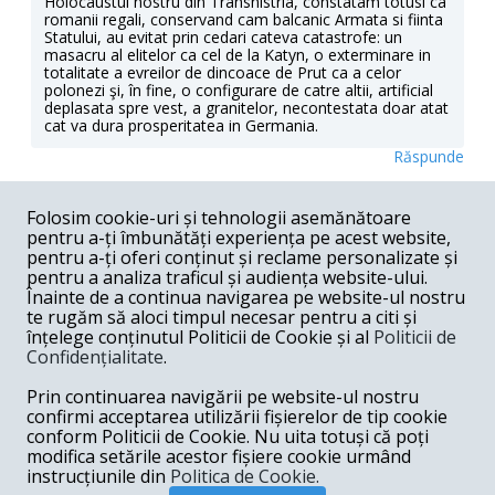
Holocaustul nostru din Transnistria, constatam totusi ca
romanii regali, conservand cam balcanic Armata si fiinta
Statului, au evitat prin cedari cateva catastrofe: un
masacru al elitelor ca cel de la Katyn, o exterminare in
totalitate a evreilor de dincoace de Prut ca a celor
polonezi şi, în fine, o configurare de catre altii, artificial
deplasata spre vest, a granitelor, necontestata doar atat
cat va dura prosperitatea in Germania.
Răspunde
stefan -
09-24-2010
Folosim cookie-uri și tehnologii asemănătoare
pentru a-ți îmbunătăți experiența pe acest website,
punctul 7: "înrăutăţirea" situaţiei interne?? deja cel care
scrie acest articol exprimă o judecată de valoare.
pentru a-ți oferi conținut și reclame personalizate și
Înrăutăţită faţă de care altă situaţie? De cea precedentă?
pentru a analiza traficul și audiența website-ului.
Pâi trecerea de la un parlament liberal framentar la un
Înainte de a continua navigarea pe website-ul nostru
regim totalita...r legionar din contra e o îmbunătăţire a
te rugăm să aloci timpul necesar pentru a citi și
situaţiei interne din punct de vedere a controlului intern.
înțelege conținutul Politicii de Cookie și al
Politicii de
Şi nu s-a mai văzut nicăeri în istorie un regim totalitar de
Confidențialitate
.
dreapta să slăbească o ţară la instaurarea sa, din contra
a întărit-o prin ideologie şi prin organizaţia paramilitară.
Prin continuarea navigării pe website-ul nostru
Şi nu se vorbeşte de numeroasele greve muncitoreşti
care au afectat ţara în acel period sub ideologia
confirmi acceptarea utilizării fișierelor de tip cookie
comunistă, şi nici de raportul de 1 la 5 între români şi
conform Politicii de Cookie. Nu uita totuși că poți
evrei în şcoli sau universităţi. În opinia mea e un articol
modifica setările acestor fișiere cookie urmând
inexact şi incomplet.
instrucțiunile din
Politica de Cookie.