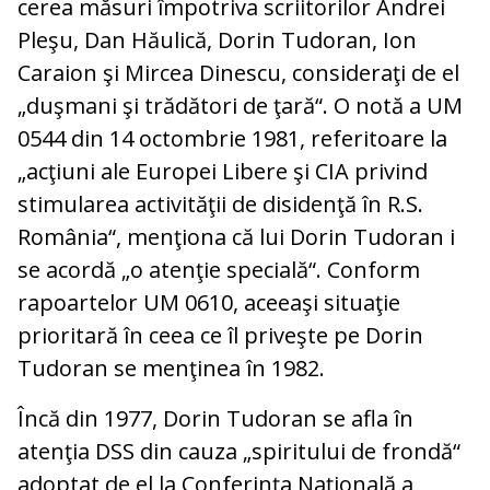
cerea măsuri împotriva scriitorilor Andrei
Pleşu, Dan Hăulică, Dorin Tudoran, Ion
Caraion şi Mircea Dinescu, consideraţi de el
„duşmani şi trădători de ţară“. O notă a UM
0544 din 14 octombrie 1981, referitoare la
„acţiuni ale Europei Libere şi CIA privind
stimularea activităţii de disidenţă în R.S.
România“, menţiona că lui Dorin Tudoran i
se acordă „o atenţie specială“. Conform
rapoartelor UM 0610, aceeaşi situaţie
prioritară în ceea ce îl priveşte pe Dorin
Tudoran se menţinea în 1982.
Încă din 1977, Dorin Tudoran se afla în
atenţia DSS din cauza „spiritului de frondă“
adoptat de el la Conferinţa Naţională a