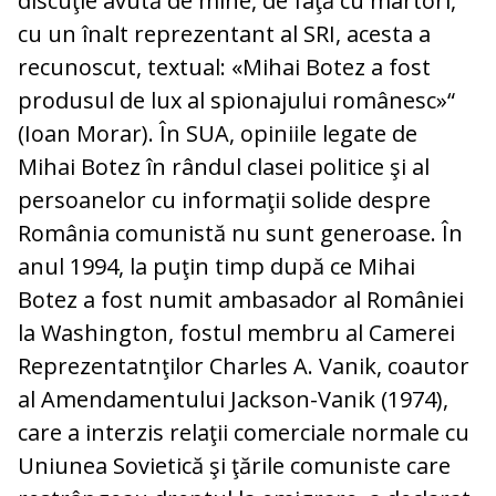
discuţie avută de mine, de faţă cu martori,
cu un înalt reprezentant al SRI, acesta a
recunoscut, textual: «Mihai Botez a fost
produsul de lux al spionajului românesc»“
(Ioan Morar). În SUA, opiniile legate de
Mihai Botez în rândul clasei politice şi al
persoanelor cu informaţii solide despre
România comunistă nu sunt generoase. În
anul 1994, la puţin timp după ce Mihai
Botez a fost numit ambasador al României
la Washington, fostul membru al Camerei
Reprezentatnţilor Charles A. Vanik, coautor
al Amendamentului Jackson-Vanik (1974),
care a interzis relaţii comerciale normale cu
Uniunea Sovietică şi ţările comuniste care