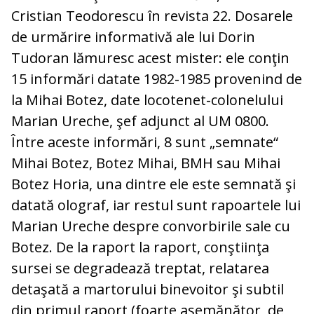
Cristian Teodorescu în revista 22. Dosarele
de urmărire informativă ale lui Dorin
Tudoran lămuresc acest mister: ele conţin
15 informări datate 1982-1985 provenind de
la Mihai Botez, date locotenet-colonelului
Marian Ureche, şef adjunct al UM 0800.
Între aceste informări, 8 sunt „semnate“
Mihai Botez, Botez Mihai, BMH sau Mihai
Botez Horia, una dintre ele este semnată şi
datată olograf, iar restul sunt rapoartele lui
Marian Ureche despre convorbirile sale cu
Botez. De la raport la raport, conştiinţa
sursei se degradează treptat, relatarea
detaşată a martorului binevoitor şi subtil
din primul raport (foarte asemănător, de