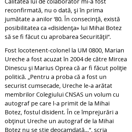
Calitatea lui de colaborator mi-a fost
reconfirmată, nu o dată, şi în prima
jumătate a anilor ‘80. În consecinţă, există
posibilitatea ca «disidenţa» lui Mihai Botez
să se fi făcut cu aprobarea Securităţii“.
Fost locotenent-colonel la UM 0800, Marian
Ureche a fost acuzat în 2004 de către Mircea
Dinescu şi Marius Oprea că ar fi făcut poliţie
politică. „Pentru a proba că a fost un
securist cumsecade, Ureche le-a arătat
membrilor Colegiului CNSAS un volum cu
autograf pe care l-a primit de la Mihai
Botez, fostul disident. În ce împrejurări a
obţinut Ureche un autograf de la Mihai
Botez nu se ştie deocamdată…“, scria