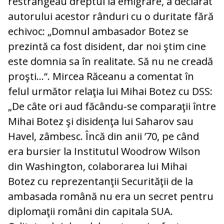
restrângeau dreptul la emigrare, a declarat
autorului acestor rânduri cu o duritate fără
echivoc: „Domnul ambasador Botez se
prezintă ca fost disident, dar noi ştim cine
este domnia sa în realitate. Să nu ne creadă
proşti…“. Mircea Răceanu a comentat în
felul următor relaţia lui Mihai Botez cu DSS:
„De câte ori aud făcându-se comparaţii între
Mihai Botez şi disidenţa lui Saharov sau
Havel, zâmbesc. Încă din anii ’70, pe când
era bursier la Institutul Woodrow Wilson
din Washington, colaborarea lui Mihai
Botez cu reprezentanţii Securităţii de la
ambasada română nu era un secret pentru
diplomaţii români din capitala SUA.