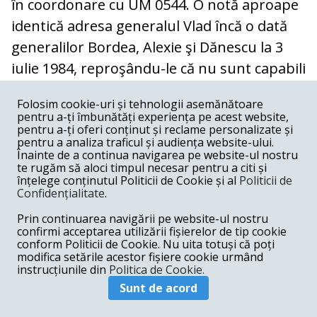
în coordonare cu UM 0544. O notă aproape
identică adresa generalul Vlad încă o dată
generalilor Bordea, Alexie şi Dănescu la 3
iulie 1984, reproşându-le că nu sunt capabili
să-l izoleze pe Tudoran de persoane din
Folosim cookie-uri și tehnologii asemănătoare
exterior şi cerându-le „măsurile cele mai
pentru a-ți îmbunătăți experiența pe acest website,
pentru a-ți oferi conținut și reclame personalizate și
calificate şi eficiente“ în acest sens. La
pentru a analiza traficul și audiența website-ului.
începutul lunii noiembrie a anului 1984,
Înainte de a continua navigarea pe website-ul nostru
te rugăm să aloci timpul necesar pentru a citi și
Dorin Tudoran a primit două scrisori
înțelege conținutul Politicii de Cookie și al
Politicii de
Confidențialitate
.
anonime prin care era ameninţat cu
moartea, una dintre ele referindu-se la
Prin continuarea navigării pe website-ul nostru
confirmi acceptarea utilizării fișierelor de tip cookie
soarta preotului polonez asasinat Jerzy
conform Politicii de Cookie. Nu uita totuși că poți
modifica setările acestor fișiere cookie urmând
Popiełuszko. Conform unei discuţii între
instrucțiunile din
Politica de Cookie.
Mihai Botez şi locotenent-colonelul Marian
Sunt de acord
Ureche, Tudoran bănuia în acest caz