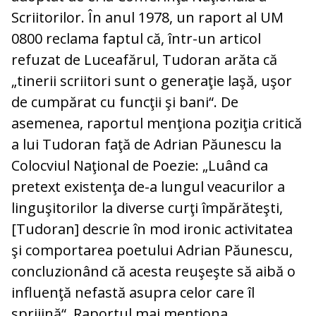
Scriitorilor. În anul 1978, un raport al UM
0800 reclama faptul că, într-un articol
refuzat de Luceafărul, Tudoran arăta că
„tinerii scriitori sunt o generaţie laşă, uşor
de cumpărat cu funcţii şi bani“. De
asemenea, raportul menţiona poziţia critică
a lui Tudoran faţă de Adrian Păunescu la
Colocviul Naţional de Poezie: „Luând ca
pretext existenţa de-a lungul veacurilor a
linguşitorilor la diverse curţi împărăteşti,
[Tudoran] descrie în mod ironic activitatea
şi comportarea poetului Adrian Păunescu,
concluzionând că acesta reuşeşte să aibă o
influenţă nefastă asupra celor care îl
sprijină“. Raportul mai menţiona