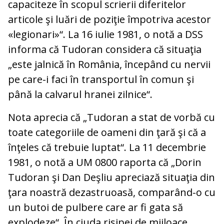
capaciteze în scopul scrierii diferitelor
articole şi luări de poziţie împotriva acestor
«legionari»“. La 16 iulie 1981, o notă a DSS
informa că Tudoran considera că situaţia
„este jalnică în România, începând cu nervii
pe care-i faci în transportul în comun şi
până la calvarul hranei zilnice“.
Nota aprecia că „Tudoran a stat de vorbă cu
toate categoriile de oameni din ţară şi că a
înţeles că trebuie luptat“. La 11 decembrie
1981, o notă a UM 0800 raporta că „Dorin
Tudoran şi Dan Deşliu apreciază situaţia din
ţara noastră dezastruoasă, comparând-o cu
un butoi de pulbere care ar fi gata să
explodeze“. În ciuda risipei de mijloace