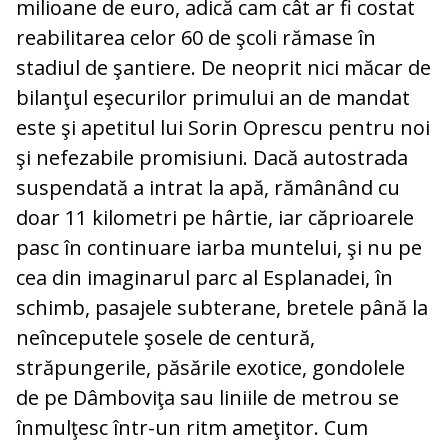
milioane de euro, adică cam cât ar fi costat
reabilitarea celor 60 de şcoli rămase în
stadiul de şantiere. De neoprit nici măcar de
bilanţul eşecurilor primului an de mandat
este şi apetitul lui Sorin Oprescu pentru noi
şi nefezabile promisiuni. Dacă autostrada
suspendată a intrat la apă, rămânând cu
doar 11 kilometri pe hârtie, iar căprioarele
pasc în continuare iarba muntelui, şi nu pe
cea din imaginarul parc al Esplanadei, în
schimb, pasajele subterane, bretele până la
neînceputele şosele de centură,
străpungerile, păsările exotice, gondolele
de pe Dâmboviţa sau liniile de metrou se
înmulţesc într-un ritm ameţitor. Cum