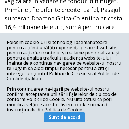
vag că are în vedere fie fonduri din bugetul
Primăriei, fie diferite credite. La fel, Pasajul
subteran Doamna Ghica-Colentina ar costa
16,4 milioane de euro, sumă pentru care
există speranţa destul de nebuloasă de a fi
Folosim cookie-uri și tehnologii asemănătoare
accesată de la Agenţia de Dezvoltare.
pentru a-ți îmbunătăți experiența pe acest website,
Aceeaşi agenţie este vizată şi pentru cele
pentru a-ți oferi conținut și reclame personalizate și
pentru a analiza traficul și audiența website-ului.
două pasaje subterane de pe Şoseaua
Înainte de a continua navigarea pe website-ul nostru
te rugăm să aloci timpul necesar pentru a citi și
Nordului. Până atunci însă,
înțelege conținutul Politicii de Cookie și al
Politicii de
decongestionarea traficului rămâne în
Confidențialitate
.
stadiul de pură fantezie. //
Prin continuarea navigării pe website-ul nostru
confirmi acceptarea utilizării fișierelor de tip cookie
conform Politicii de Cookie. Nu uita totuși că poți
COMENTARII
modifica setările acestor fișiere cookie urmând
9
instrucțiunile din
Politica de Cookie.
Nume
Sunt de acord