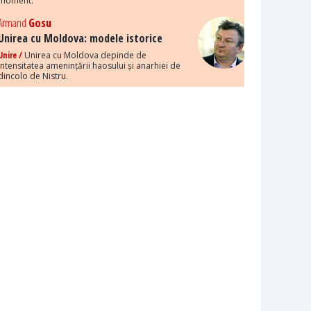
moment.
Armand
Gosu
Unirea cu Moldova: modele istorice
Unire /
Unirea cu Moldova depinde de
intensitatea amenințării haosului și anarhiei de
dincolo de Nistru.