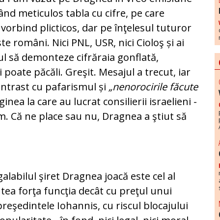
nd me­ticulos tabla cu cifre, pe care
 vorbind plicticos, dar pe în­ţelesul tuturor
e români. Nici PNL, USR, nici Cioloş și ai
l să de­mon­teze cifrăraia gonflată,
 poate păcăli. Greşit. Mesajul a tre­cut, iar
ontrast cu pafarismul și
„nenorocirile făcute
inea la care au lu­crat consilierii israelieni -
em. Că ne place sau nu, Dragnea a ştiut să
alabilul şiret Drag­nea joacă este cel al
tea forţa funcţia decât cu preţul unui
re­şe­din­te­le Iohannis, cu riscul blocajului