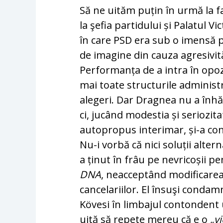
Să ne uităm puțin în urmă la f
la şefia par­ti­du­lui și Palatu
în care PSD era sub o imensă
de imagine din cauza agresivității
Performanța de a intra în opoziț
mai toate structurile administ
alegeri. Dar Dragnea nu a înhăța
ci, jucând modestia și seriozit
auto­pro­pus interimar, și-a con
Nu-i vorbă că nici soluții al­te
a ținut în frâu pe nevricoșii p
DNA
, ne­ac­cep­tând modificar
cancelariilor. El însuşi con­dam­
Kövesi în lim­bajul contondent u
uită să repete mereu că e o
„v