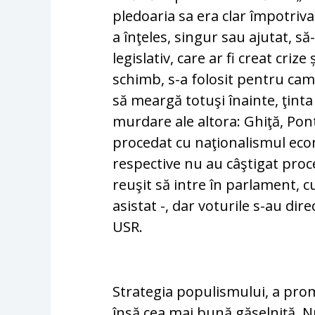
pledoaria sa era clar împotriva 
a înţeles, singur sau ajutat, să
legislativ, care ar fi creat criz
schimb, s-a folosit pentru ca
să mear­gă totuşi înainte, ţinta 
murdare ale altora: Ghi­ţă, Pont
procedat cu naţionalismul econ
respective nu au câştigat proc
reuşit să intre în parlament, 
asis­tat -, dar voturile s-au dir
USR.
Strategia populismului, a prom
însă cea mai bună găselniţă. N