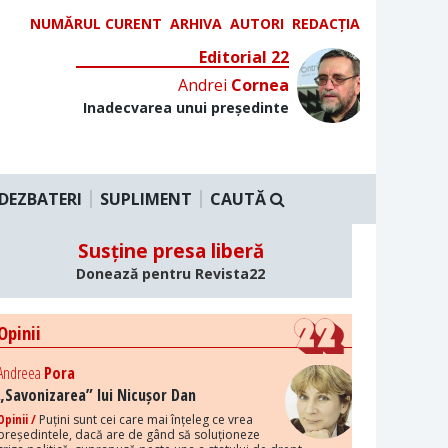
NUMĂRUL CURENT
ARHIVA
AUTORI
REDACȚIA
Editorial 22
Andrei
Cornea
Inadecvarea unui președinte
DEZBATERI
SUPLIMENT
CAUTĂ
Susține presa liberă
Donează pentru Revista22
Opinii
Andreea
Pora
„Savonizarea” lui Nicușor Dan
Opinii /
Puțini sunt cei care mai înțeleg ce vrea
președintele, dacă are de gând să soluționeze