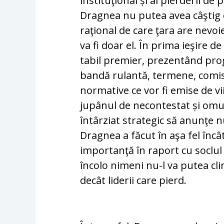
instituţional și al pierderii de p
Dragnea nu putea avea câştig d
raţional de care ţara are nevoie
va fi doar el. În prima ie­şire d
tabil premier, prezentând progr
bandă rulantă, ter­me­ne, comisi
normative ce vor fi emise de vii
jupânul de necontestat și omu
întârziat strategic să anunţe 
Dragnea a fă­cut în aşa fel înc
importanţă în raport cu soclul
încolo ni­meni nu-l va putea cl
decât liderii care pierd.