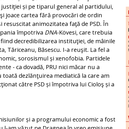
justiţiei și pe tiparul general al partidului,
-şi joace cartea fără provocări de ordin
e și resuscitat animozitatea faţă de PSD. În
mpania împotriva
DNA
-Kövesi, care trebuia
fiind decredibilizarea ins­tituţiei, de mâinile
a, Tăriceanu, Băsescu. I-a reuşit. La fel a
omic, so­ro­sismul și xenofobia. Partidele
ente - ca dovadă, PRU nici mă­car nu a
cu toată dezlănţuirea mediatică la care am
ecţionat către PSD și împotriva lui Cioloş și a
isiunilor și a pro­gramului economic a fost
u l-am văzut pe Dragnea în vreo emi­siune