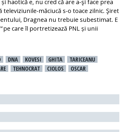
și haotică e, nu cred că are a-şi face prea
e­le­vi­ziu­nile-mă­ciu­că s-o toace zilnic. Şiret
entului, Dragnea nu treb­u­ie sub­es­ti­mat. E
“
pe care îl portretizează PNL și unii
D
DNA
KOVESI
GHITA
TARICEANU
RE
TEHNOCRAT
CIOLOS
OSCAR