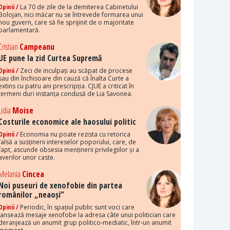
Opinii /
La 70 de zile de la demiterea Cabinetului
Bolojan, nici măcar nu se întrevede formarea unui
nou guvern, care să fie sprijinit de o majoritate
parlamentară.
Cristian
Campeanu
UE pune la zid Curtea Supremă
Opinii /
Zeci de inculpați au scăpat de procese
sau din închisoare din cauză că Înalta Curte a
extins cu patru ani prescripția. CJUE a criticat în
termeni duri instanța condusă de Lia Savonea.
Lidia
Moise
Costurile economice ale haosului politic
Opinii /
Economia nu poate rezista cu retorica
falsă a susținerii intereselor poporului, care, de
fapt, ascunde obsesia menținerii privilegiilor și a
averilor unor caste.
Melania
Cincea
Noi puseuri de xenofobie din partea
românilor „neaoși”
Opinii /
Periodic, în spațiul public sunt voci care
lansează mesaje xenofobe la adresa câte unui politician care
deranjează un anumit grup politico-mediatic, într-un anumit