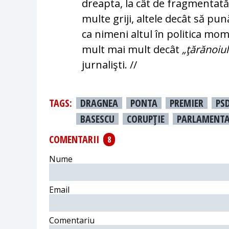
dreapta, la cât de frag­mentată 
multe griji, altele decât să pună t
ca nimeni altul în po­li­tica mom
mult mai mult decât
„ţă­ră­no­iul
jurnalişti. //
TAGS:
DRAGNEA
PONTA
PREMIER
PS
BASESCU
CORUPŢIE
PARLAMENTA
COMENTARII
8
Nume
Email
Comentariu