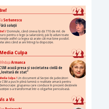
Bref
Tia
Serbanescu
Fără soluții
Bref /
Domnule, când cineva îți dă 770 de mil. de
euro pentru o lege (a salarizării), păi îți aduni toate
mințile astfel ca legea să arate cât mai bine posibil.
Mai ales când ai ani întregi la dispoziție.
Media Culpa
Brîndușa
Armanca
CSM acuză presa și societatea civilă de
„lovitură de stat”
Media Culpa /
Un document al Secției de judecători
a CSM a pus în plină lumină o realitate amară pentru
democrație: gruparea care conduce în prezent destinele
justiției s-a transformat într-o oligarhie periculoasă.
Vis a Vis