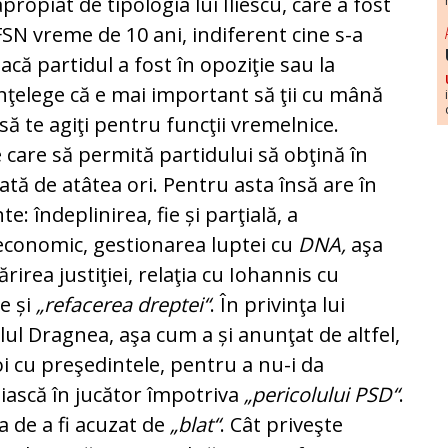
ropiat de ti­po­logia lui Iliescu, care a fost
i FSN vreme de 10 ani, indiferent ci­ne s-a
acă par­tidul a fost în opoziţie sau la
înţelege că e mai important să ţii cu mână
să te agiţi pentru funcţii vremelnice.
care să permită par­ti­du­lui să obţină în
tă de atâtea ori. Pentru asta însă are în
 înde­pli­ni­rea, fie și parţială, a
 economic, gestionarea luptei cu
DNA,
aşa
irea jus­ti­ţiei, relaţia cu Iohannis cu
ie și
„refacerea dreptei“
. În pri­vin­ţa lui
ul Drag­nea, aşa cum a și anunţat de altfel,
oi cu preşedintele, pen­tru a nu-i da
­ias­că în jucător împotriva
„pericolului PSD“
.
a de a fi acu­zat de
„blat“
. Cât priveşte