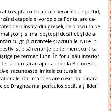
cat treaptă cu treaptă în ierarhia de par­tid,
rzând etapele și vorbele ca Ponta, are ca­
tatea de a învăța din greșeli, de a asculta de
i, mai școliți și mai deștepți decât el, și de a-
ntări cu grijă cu­vin­tele și acțiunile. Nu e in­
pes­tiv, știe să renunțe pe ter­men scurt ca
âștige pe ter­men lung. În forul său in­te­rior
te că e un țăran ajuns boier la București,
că-și re­cunoaște limitele culturale și
aționale. Dar mai ales are o extraordinară
fac pe Drag­nea mai periculos decât alți lideri