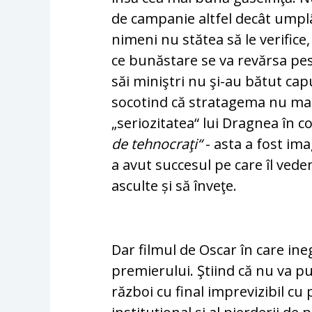
de campanie altfel decât umplâ
nimeni nu stă­tea să le verifice,
ce bunăstare se va revărsa pes­t
săi miniştri nu şi-au bătut capu
socotind că stra­ta­ge­ma nu mai
„seriozitatea“ lui Dragnea în c
de teh­no­craţi“
- asta a fost imag
a avut succesul pe care îl ved
asculte și să înveţe.
Dar filmul de Oscar în care ineg
premierului. Ştiind că nu va pu
război cu final imprevizibil cu p