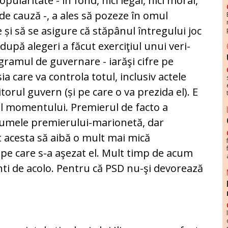
opularitate - în fond, nici le­gal, nici moral,
e cauză -, a ales să pozeze în omul
 și să se asigure că stă­pânul întregului joc
e după alegeri a făcut exerciţiul unui ve­ri­
amul de gu­ver­nare - iarăşi cifre pe
a care va controla totul, inclusiv ac­te­le
torul gu­vern (și pe care o va prezida el). E
l momentului. Premierul de facto a
nu­me­le premierului-marionetă, dar
ât acesta să aibă o mult mai mică
 pe care s-a aşezat el. Mult timp de acum
inti de acolo. Pentru că PSD nu-şi devorează