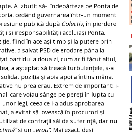
apte. A izbutit să-l îndepărteze pe Ponta de
l Victoria, cedând guvernarea în­tr-un moment
 presiune publică după
Colectiv
, în pierdere
 și ires­pon­sa­bi­li­tății aceluiași Ponta.
ie, fiind în același timp și la putere prin
rative, a salvat PSD de erodare pâna la
t partidul a doua zi, cum ar fi fă­cut altul,
atea, a așteptat să treacă turbulențele, s-a
solidat poziția și abia apoi a întins mâna.
rnative nu prea erau. Extrem de im­por­tant: i-
enali care voiau sânge pe pereți în lupta cu
ea unor legi, ceea ce i-a adus aprobarea
nat, a evitat să lovească în procurori și
tilizat de confraţii săi de suferinţă, dar nu
ictimă“
și un
„erou“
. Mai exact, deşi