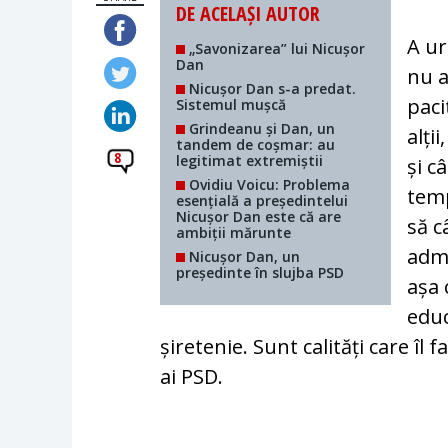
DE ACELAȘI AUTOR
A ur
„Savonizarea” lui Nicușor
Dan
nu a
Nicușor Dan s-a predat.
paci
Sistemul mușcă
Grindeanu și Dan, un
alți
tandem de coșmar: au
8
legitimat extremiștii
și câ
Ovidiu Voicu: Problema
tem­
esențială a președintelui
Nicușor Dan este că are
să c
ambiții mărunte
admi
Nicușor Dan, un
președinte în slujba PSD
așa 
educ
șiretenie. Sunt calități care îl 
ai PSD.