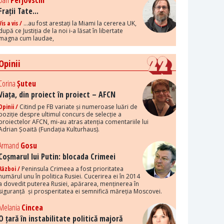
Dan
Perjovschi
Frații Tate...
Vis a vis /
...au fost arestați la Miami la cererea UK,
după ce Justiția de la noi i-a lăsat în libertate
magna cum laudae,
Opinii
Corina
Șuteu
Viața, din proiect în proiect – AFCN
Opinii /
Citind pe FB variate și numeroase luări de
poziție despre ultimul concurs de selecție a
proiectelor AFCN, mi-au atras atenția comentariile lui
Adrian Șoaită (Fundația Kulturhaus).
Armand
Gosu
Coșmarul lui Putin: blocada Crimeei
Război /
Peninsula Crimeea a fost prioritatea
numărul unu în politica Rusiei. Cucerirea ei în 2014
a dovedit puterea Rusiei, apărarea, menținerea în
siguranță și prosperitatea ei semnifică măreția Moscovei.
Melania
Cincea
O țară în instabilitate politică majoră