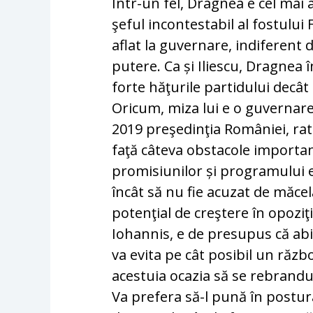
Într-un fel, Dragnea e cel mai ap
şeful incon­tes­ta­bil al fostulu
aflat la guvernare, indiferent d
putere. Ca și Iliescu, Dragnea 
forte hăţurile partidului decât 
Oricum, mi­za lui e o guvernare 
2019 preşedinţia României, rata
faţă câteva obstacole importante:
promisiunilor și pro­gra­mului
încât să nu fie acuzat de măcelăr
potenţial de creş­te­re în opoziţ
Iohannis, e de presupus că abil
va evita pe cât posibil un răzb
acestuia ocazia să se rebran­du
Va pre­fe­ra să-l pună în postur