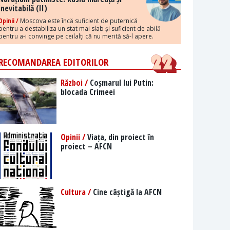
inevitabilă (II)
Opinii /
Moscova este încă suficient de puternică
pentru a destabiliza un stat mai slab și suficient de abilă
pentru a-i convinge pe ceilalți că nu merită să-l apere.
RECOMANDAREA EDITORILOR
Război /
Coșmarul lui Putin:
blocada Crimeei
Opinii /
Viața, din proiect în
proiect – AFCN
Cultura /
Cine câștigă la AFCN