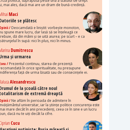
criza politică, suprapusă peste una a statului de drept
și, mai ales, dacă mai are un dram de bună-credință.
Mihai
Maci
Datoriile se plătesc
Opinii /
Deocamdată e liniștit: vorbește monoton,
nu spune mare lucru, dar lasă să se înțeleagă ce
trebuie, dă din mâini și se uită aiurea; pe scurt – e ca
pătrunjelul în supă: nici în plus, nici în minus.
Marina
Dumitrescu
Urma și urmarea
Eseu /
Prezentul continuu, starea de prezență
recomandată în orice spiritualitate, nu presupune
indiferența față de urma lăsată sau de consecințele ei.
Raluca
Alexandrescu
Drumul de la școală către noul
totalitarism de extremă dreaptă
Opinii /
Ne aflăm în perioada de admitere în
învățământul universitar, iar la științe politice concurența este
mai mare decât în anii precedenți, ceea ce în sine e un lucru
bun, dacă nu te uiți decât la cifre.
Ciprian
Cucu
Narațiuni putiniste: Rusia măreață și