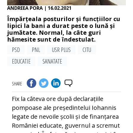
ANDREEA PORA
| 16.02.2021
Împărțeala posturilor și funcțiilor cu
lipici la bani a durat peste o lună și
jumătate. Normal, la câte guri
hămesite sunt de îndestulat.
PSD
PNL
USR PLUS
CITU
EDUCATIE
SANATATE
SHARE
Fix la câteva ore după declarațiile
pompoase ale președintelui Iohannis
legate de nevoile școlii și de finanțarea
României educate, guvernul a scremut