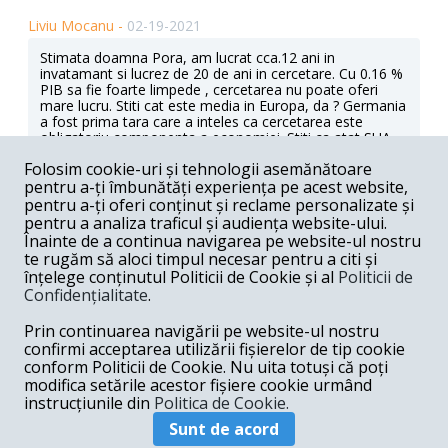
Liviu Mocanu -
02-19-2021
Stimata doamna Pora, am lucrat cca.12 ani in
invatamant si lucrez de 20 de ani in cercetare. Cu 0.16 %
PIB sa fie foarte limpede , cercetarea nu poate oferi
mare lucru. Stiti cat este media in Europa, da ? Germania
a fost prima tara care a inteles ca cercetarea este
obligatoriu componenta a economiei. Stiti ca atat SUA
cat si URSS si-au initiat programele spatiale pe
Folosim cookie-uri și tehnologii asemănătoare
cercetatorii nemti capturati dupa razboi. Chimia, fizica,
pentru a-ți îmbunătăți experiența pe acest website,
tehnologiile, industria medicamentelor azi, toate se
bizuie pe cercetare. Daca nu se va intelege asta, si peste
pentru a-ți oferi conținut și reclame personalizate și
alti 50 de ani, vom fi tot acolo unde suntem azi. Iar
pentru a analiza traficul și audiența website-ului.
invatamantul, in ziua de azi, este un ghiveci. Atat scoala
Înainte de a continua navigarea pe website-ul nostru
cat si familia nu stiu ce i se poate oferi elevului ca sa se
te rugăm să aloci timpul necesar pentru a citi și
realizeze maine poimaine. Ce invatamant diferentiat ? Ce
înțelege conținutul Politicii de Cookie și al
Politicii de
invatamant vocational ? Ce descoperire si stimulare a
Confidențialitate
.
copiilor capabili de performante ? Totul e la gramada. Nu
poti schimba totul ...nu poti umple satele de scoli aduse
Prin continuarea navigării pe website-ul nostru
la standarde ( asta ar mai fi si in grija comunitatii locale,
nu credeti ? ) ...dar poti descoperi copiii capabili, ii poti
confirmi acceptarea utilizării fișierelor de tip cookie
aduce in centre de excelenta zonale ca sa pornesti cu ei
conform Politicii de Cookie. Nu uita totuși că poți
indreptarea incompetentei in care ne scaldam ca intr-un
modifica setările acestor fișiere cookie urmând
rahat caldut.
instrucțiunile din
Politica de Cookie.
Răspunde
Sunt de acord