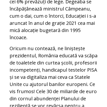
cei 6% prevăzuți de lege. Degeaba se
încăpățânează ministrul Câmpeanu,
cum o dai, cum o întorci, Educației i s-a
aruncat în anul de grație 2021 cea mai
mică alocație bugetară din 1995
încoace.
Oricum nu contează, ne liniștește
prezidentul, România educată va scăpa
de toaletele din curtea școlii, profesorii
incompetenți, handicapul testelor PISA
și se va digitaliza mai ceva ca Statele
Unite cu ajutorul banilor europeni. Ce
vis frumos! Cele 30 de miliarde de euro
din cornul abundenței Planului de
reziliență se vor revărsa pentru a