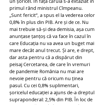
un șoricel. În fața căruia s-a extaziat în
primul rând ministrul Cîmpeanu.
„Sunt fericit”, a spus el la vederea celor
0,8% în plus din PIB. Are și de ce. Nu
mai trebuie să-și dea demisia, așa cum
anunțase țanțoș că va face în cazul în
care Educația nu va avea un buget mai
mare decât anul trecut. Și are, e drept,
dar asta pentru că a dispărut din
peisaj Cercetarea, de care în vremuri
de pandemie România nu mai are
nevoie pentru că oricum nu ținea
pasul. Cu cei 0,8% suplimentari,
șoricelul educației a ajuns de-a dreptul
supraponderal: 2,5% din PIB. În loc de