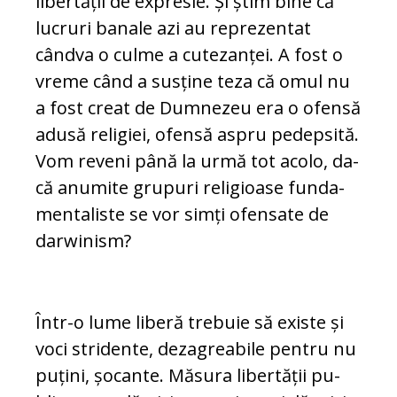
libertății de expresie. Și știm bi­ne că
lucruri banale azi au reprezentat
cândva o culme a cutezanței. A fost o
vreme când a susține teza că omul nu
a fost creat de Dumnezeu era o ofensă
adusă religiei, ofensă aspru pedepsită.
Vom reveni până la urmă tot acolo, da­
că anumite grupuri religioase fun­da­
men­taliste se vor simți ofensate de
dar­winism?
Într-o lume liberă trebuie să existe și
voci stridente, dezagreabile pentru nu
puțini, șocante. Măsura libertății pu­