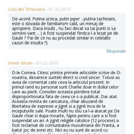
Liviu din Timisoara -
01-22-2015
De-acord. Putina urzica, putin piper ...putina tachinare,
este o dovada de familiarism cald, un mesaj de
apropiere. Daca insulti , nu faci decat sa tai punti si sa
semeni vant ... ( A fost suspendat fiindca l-a lezat pe de
Gaule ? Pai de ce nu au procedat similar in celelalte
cazuri de insulta ?)
Răspunde
Imreh Istvan -
01-22-2015
D-le Cornea. Citesc printre primele articolele scrise de D-
voastra, deoarece sunteti direct si cred sincer. Totusi as
avea de comentat cate ceva la articolul prezent. In
primul rand eu personal sunt Charlie doar in doliul celor
care au pierit. Consider aceasta pierdere total
disproportionata fata de ceea ce s-a publicat. Dar atat.
Aceasta revista de caricatura, chiar abuzand de
libertatea de expresie a jignit si a jignit inca de la
inceputurile sale. Poate multi nu stiu ca l-a atacat pe De
Gaule chiar si dupa moarte, fapte pentru care a si fost
suspendat un an. A jignit religiile catolice (12 procese) a
fost reclamat de comunitatea musulmana din Franta, a
batut joc de evrei etc. Nici eu nu sunt de acord cu