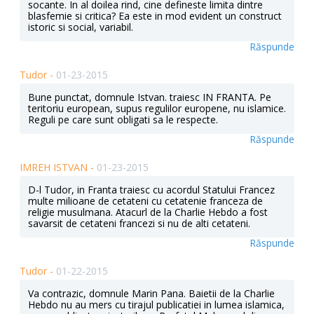
socante. In al doilea rind, cine defineste limita dintre
blasfemie si critica? Ea este in mod evident un construct
istoric si social, variabil.
Răspunde
Tudor -
01-23-2015
Bune punctat, domnule Istvan. traiesc IN FRANTA. Pe
teritoriu european, supus regulilor europene, nu islamice.
Reguli pe care sunt obligati sa le respecte.
Răspunde
IMREH ISTVAN -
01-23-2015
D-l Tudor, in Franta traiesc cu acordul Statului Francez
multe milioane de cetateni cu cetatenie franceza de
religie musulmana. Atacurl de la Charlie Hebdo a fost
savarsit de cetateni francezi si nu de alti cetateni.
Răspunde
Tudor -
01-22-2015
Va contrazic, domnule Marin Pana. Baietii de la Charlie
Hebdo nu au mers cu tirajul publicatiei in lumea islamica,