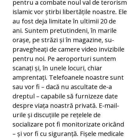
pentru a com­bate noul val de terorism
islamic vor știrbi libertățile noastre. Ele
au fost deja limitate în ultimii 20 de
ani. Suntem pretutindeni, în marile
orașe, pe străzi și în magazine, su­
pravegheați de camere video invizibile
pen­tru noi. Pe aeroporturi suntem
scanați și, în unele locuri, chiar
amprentați. Te­le­foa­nele noastre sunt
sau vor fi – dacă nu as­cultate de-a
dreptul – capabile să furnizeze date
despre viața noastră privată. E-mail-
urile și discuțiile pe rețelele de
socializare pot fi monitorizate oricând
– și vor fi cu si­guranță. Fișele medicale