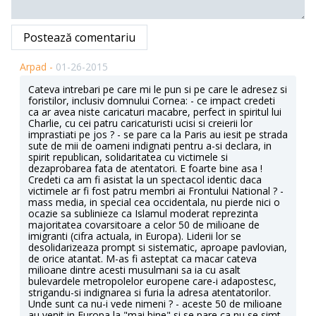
Postează comentariu
Arpad -
01-26-2015
Cateva intrebari pe care mi le pun si pe care le adresez si
foristilor, inclusiv domnului Cornea: - ce impact credeti
ca ar avea niste caricaturi macabre, perfect in spiritul lui
Charlie, cu cei patru caricaturisti ucisi si creierii lor
imprastiati pe jos ? - se pare ca la Paris au iesit pe strada
sute de mii de oameni indignati pentru a-si declara, in
spirit republican, solidaritatea cu victimele si
dezaprobarea fata de atentatori. E foarte bine asa !
Credeti ca am fi asistat la un spectacol identic daca
victimele ar fi fost patru membri ai Frontului National ? -
mass media, in special cea occidentala, nu pierde nici o
ocazie sa sublinieze ca Islamul moderat reprezinta
majoritatea covarsitoare a celor 50 de milioane de
imigranti (cifra actuala, in Europa). Liderii lor se
desolidarizeaza prompt si sistematic, aproape pavlovian,
de orice atantat. M-as fi asteptat ca macar cateva
milioane dintre acesti musulmani sa ia cu asalt
bulevardele metropolelor europene care-i adapostesc,
strigandu-si indignarea si furia la adresa atentatorilor.
Unde sunt ca nu-i vede nimeni ? - aceste 50 de milioane
au venit in Europa la "mai bine" si se pare ca nu se simt