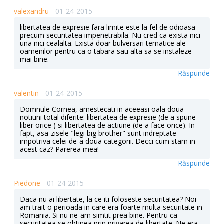
valexandru -
01-24-2015
libertatea de expresie fara limite este la fel de odioasa
precum securitatea impenetrabila. Nu cred ca exista nici
una nici cealalta. Exista doar bulversari tematice ale
oamenilor pentru ca o tabara sau alta sa se instaleze
mai bine.
Răspunde
valentin -
01-24-2015
Domnule Cornea, amestecati in aceeasi oala doua
notiuni total diferite: libertatea de expresie (de a spune
liber orice ) si libertatea de actiune (de a face orice). In
fapt, asa-zisele "legi big brother" sunt indreptate
impotriva celei de-a doua categorii. Decci cum stam in
acest caz? Parerea mea!
Răspunde
Piedone -
01-24-2015
Daca nu ai libertate, la ce iti foloseste securitatea? Noi
am trait o perioada in care era foarte multa securitate in
Romania. Si nu ne-am simtit prea bine. Pentru ca
securitatea se obtinea prin privarea de libertate. Ne era