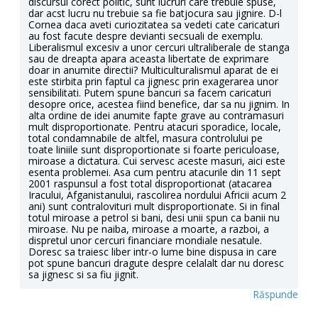
discursul corect politic, sunt lucruri care trebuie spuse,
dar acst lucru nu trebuie sa fie batjocura sau jignire. D-l
Cornea daca aveti curiozitatea sa vedeti cate caricaturi
au fost facute despre devianti secsuali de exemplu.
Liberalismul excesiv a unor cercuri ultraliberale de stanga
sau de dreapta apara aceasta libertate de exprimare
doar in anumite directii? Multiculturalismul aparat de ei
este stirbita prin faptul ca jignesc prin exagerarea unor
sensibilitati. Putem spune bancuri sa facem caricaturi
desopre orice, acestea fiind benefice, dar sa nu jignim. In
alta ordine de idei anumite fapte grave au contramasuri
mult disproportionate. Pentru atacuri sporadice, locale,
total condamnabile de altfel, masura controlului pe
toate liniile sunt disproportionate si foarte periculoase,
miroase a dictatura. Cui servesc aceste masuri, aici este
esenta problemei. Asa cum pentru atacurile din 11 sept
2001 raspunsul a fost total disproportionat (atacarea
Iracului, Afganistanului, rascolirea nordului Africii acum 2
ani) sunt contralovituri mult disproportionate. Si in final
totul miroase a petrol si bani, desi unii spun ca banii nu
miroase. Nu pe naiba, miroase a moarte, a razboi, a
dispretul unor cercuri financiare mondiale nesatule.
Doresc sa traiesc liber intr-o lume bine dispusa in care
pot spune bancuri dragute despre celalalt dar nu doresc
sa jignesc si sa fiu jignit.
Răspunde