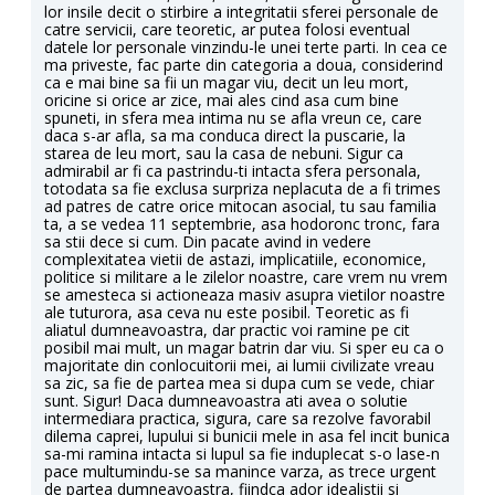
lor insile decit o stirbire a integritatii sferei personale de
catre servicii, care teoretic, ar putea folosi eventual
datele lor personale vinzindu-le unei terte parti. In cea ce
ma priveste, fac parte din categoria a doua, considerind
ca e mai bine sa fii un magar viu, decit un leu mort,
oricine si orice ar zice, mai ales cind asa cum bine
spuneti, in sfera mea intima nu se afla vreun ce, care
daca s-ar afla, sa ma conduca direct la puscarie, la
starea de leu mort, sau la casa de nebuni. Sigur ca
admirabil ar fi ca pastrindu-ti intacta sfera personala,
totodata sa fie exclusa surpriza neplacuta de a fi trimes
ad patres de catre orice mitocan asocial, tu sau familia
ta, a se vedea 11 septembrie, asa hodoronc tronc, fara
sa stii dece si cum. Din pacate avind in vedere
complexitatea vietii de astazi, implicatiile, economice,
politice si militare a le zilelor noastre, care vrem nu vrem
se amesteca si actioneaza masiv asupra vietilor noastre
ale tuturora, asa ceva nu este posibil. Teoretic as fi
aliatul dumneavoastra, dar practic voi ramine pe cit
posibil mai mult, un magar batrin dar viu. Si sper eu ca o
majoritate din conlocuitorii mei, ai lumii civilizate vreau
sa zic, sa fie de partea mea si dupa cum se vede, chiar
sunt. Sigur! Daca dumneavoastra ati avea o solutie
intermediara practica, sigura, care sa rezolve favorabil
dilema caprei, lupului si bunicii mele in asa fel incit bunica
sa-mi ramina intacta si lupul sa fie induplecat s-o lase-n
pace multumindu-se sa manince varza, as trece urgent
de partea dumneavoastra, fiindca ador idealistii si