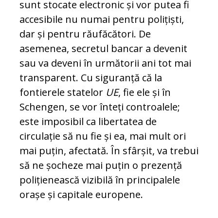
sunt stocate elec­tronic și vor putea fi
accesibile nu numai pentru polițiști,
dar și pentru răufăcători. De
asemenea, secretul bancar a devenit
sau va deveni în următorii ani tot mai
trans­parent. Cu siguranță că la
fontierele sta­te­lor
UE
, fie ele și în
Schengen, se vor înteți controalele;
este imposibil ca libertatea de
circulație să nu fie și ea, mai mult ori
mai puțin, afectată. În sfârșit, va trebui
să ne șocheze mai puțin o prezență
polițienească vizibilă în principalele
orașe și capitale eu­ropene.