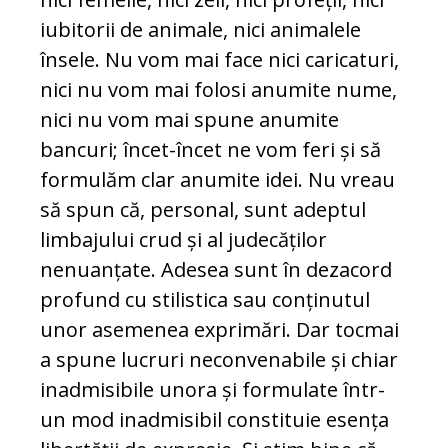
iubitorii de animale, nici ani­malele
însele. Nu vom mai face nici ca­ricaturi,
nici nu vom mai folosi anu­mite nume,
nici nu vom mai spune anumite
bancuri; încet-încet ne vom feri și să
formulăm clar anumite idei. Nu vreau
să spun că, personal, sunt adep­tul
limbajului crud și al jude­că­ților
nenuanțate. Adesea sunt în de­za­cord
profund cu stilistica sau con­ți­nu­tul
unor asemenea exprimări. Dar toc­mai
a spune lucruri neconvenabile și chiar
inadmisibile unora și formulate într-
un mod inadmisibil constituie esen­ța