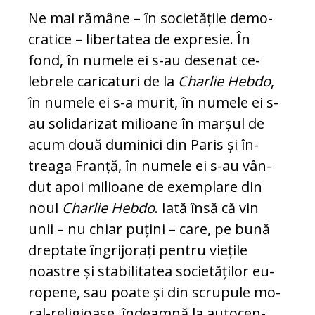
Ne mai rămâne – în societățile de­mo­
cratice – libertatea de expresie. În
fond, în numele ei s-au desenat ce­
lebrele caricaturi de la
Charlie Hebdo
,
în numele ei s-a murit, în numele ei s-
au solidarizat milioane în marșul de
acum două duminici din Paris și în­
treaga Franță, în numele ei s-au vân­
dut apoi milioane de exemplare din
noul
Charlie Hebdo
. Iată însă că vin
unii – nu chiar puțini – care, pe bu­nă
dreptate îngrijorați pentru vie­țile
noas­tre și stabilitatea societăților eu­
ropene, sau poate și din scrupule mo­
ral-religioase, îndeamnă la auto­cen­