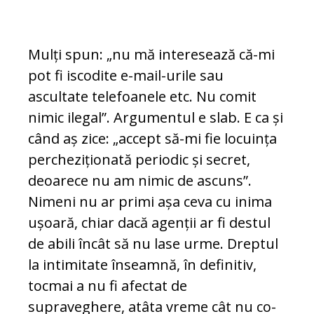
Mulți spun: „nu mă interesează că-mi
pot fi iscodite e-mail-urile sau
ascultate te­le­foanele etc. Nu comit
nimic ilegal”. Ar­gu­mentul e slab. E ca și
când aș zice: „accept să-mi fie locuința
percheziționată periodic și secret,
deoarece nu am nimic de ascuns”.
Nimeni nu ar primi așa ceva cu inima
ușoa­ră, chiar dacă agenții ar fi destul
de abili încât să nu lase urme. Dreptul
la intimitate înseamnă, în definitiv,
tocmai a nu fi afec­tat de
supraveghere, atâta vreme cât nu co­