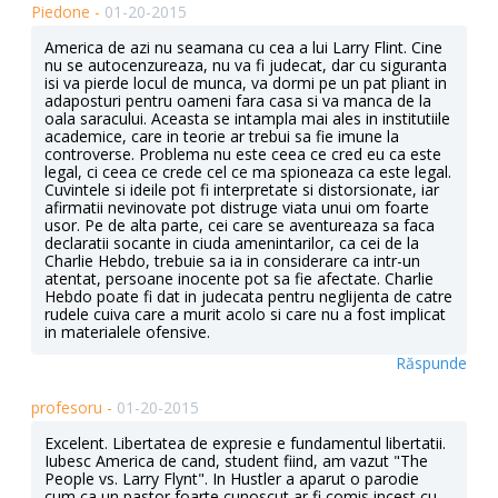
Piedone -
01-20-2015
America de azi nu seamana cu cea a lui Larry Flint. Cine
nu se autocenzureaza, nu va fi judecat, dar cu siguranta
isi va pierde locul de munca, va dormi pe un pat pliant in
adaposturi pentru oameni fara casa si va manca de la
oala saracului. Aceasta se intampla mai ales in institutiile
academice, care in teorie ar trebui sa fie imune la
controverse. Problema nu este ceea ce cred eu ca este
legal, ci ceea ce crede cel ce ma spioneaza ca este legal.
Cuvintele si ideile pot fi interpretate si distorsionate, iar
afirmatii nevinovate pot distruge viata unui om foarte
usor. Pe de alta parte, cei care se aventureaza sa faca
declaratii socante in ciuda amenintarilor, ca cei de la
Charlie Hebdo, trebuie sa ia in considerare ca intr-un
atentat, persoane inocente pot sa fie afectate. Charlie
Hebdo poate fi dat in judecata pentru neglijenta de catre
rudele cuiva care a murit acolo si care nu a fost implicat
in materialele ofensive.
Răspunde
profesoru -
01-20-2015
Excelent. Libertatea de expresie e fundamentul libertatii.
Iubesc America de cand, student fiind, am vazut "The
People vs. Larry Flynt". In Hustler a aparut o parodie
cum ca un pastor foarte cunoscut ar fi comis incest cu