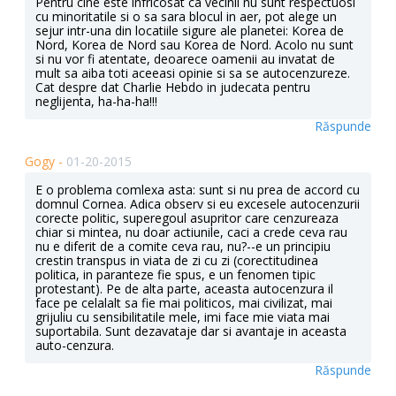
Pentru cine este infricosat ca vecinii nu sunt respectuosi
cu minoritatile si o sa sara blocul in aer, pot alege un
sejur intr-una din locatiile sigure ale planetei: Korea de
Nord, Korea de Nord sau Korea de Nord. Acolo nu sunt
si nu vor fi atentate, deoarece oamenii au invatat de
mult sa aiba toti aceeasi opinie si sa se autocenzureze.
Cat despre dat Charlie Hebdo in judecata pentru
neglijenta, ha-ha-ha!!!
Răspunde
Gogy -
01-20-2015
E o problema comlexa asta: sunt si nu prea de accord cu
domnul Cornea. Adica observ si eu excesele autocenzurii
corecte politic, superegoul asupritor care cenzureaza
chiar si mintea, nu doar actiunile, caci a crede ceva rau
nu e diferit de a comite ceva rau, nu?--e un principiu
crestin transpus in viata de zi cu zi (corectitudinea
politica, in paranteze fie spus, e un fenomen tipic
protestant). Pe de alta parte, aceasta autocenzura il
face pe celalalt sa fie mai politicos, mai civilizat, mai
grijuliu cu sensibilitatile mele, imi face mie viata mai
suportabila. Sunt dezavataje dar si avantaje in aceasta
auto-cenzura.
Răspunde