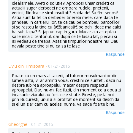
idealismele. Aveti o solutie?! Apropos! Chiar credeti ca
actualii super derbedei ne omoara rudele, prietenii,
vecinii, fiindca se simt insultati? Haida de! Sa fim seriosi!
Astia sunt la fel ca derbedeii tineretii mele, care daca te
prindeau in cartierul lor, te calcau pe bombeul pantofilor
si se rasteu la tine cu â€žbanicaâ€ pe ochi: dece ma calci
ba sub talpa? Si jap un cap in gura. Macar aia asteptau
sa le incalci teritoriul, dar dupa ce te lasau lat, plecau si
isi vedeau de treaba. Asasinii timpurilor noastre nu! Dau
navala peste tine si nu ca sa te lase
Răspunde
Liviu din Timisoara -
01-21-2015
Poate ca un mars al tacerii, al tuturor musulmanilor din
lumea asta, vi-ar aminti voua, crestini ce sunteti, daca nu
despre iubirea aproapelui, macar despre respectul
aproapelui. Dar, nu-mi fac iluzii, din moment ce a doua zi
incasarile ziarului au fost cele stiute. Fireste, pe la noi
prin Bucuresti, unul a si profitat de moment sa deschida
si el un ziar cam cu acelasi nume. Va sade foarte bine.
Răspunde
Gheorghe -
01-21-2015