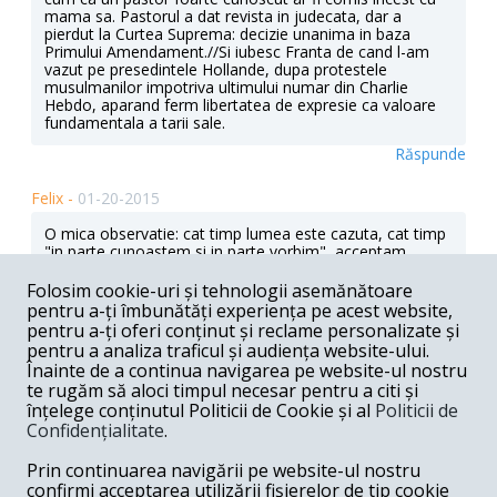
mama sa. Pastorul a dat revista in judecata, dar a
pierdut la Curtea Suprema: decizie unanima in baza
Primului Amendament.//Si iubesc Franta de cand l-am
vazut pe presedintele Hollande, dupa protestele
musulmanilor impotriva ultimului numar din Charlie
Hebdo, aparand ferm libertatea de expresie ca valoare
fundamentala a tarii sale.
Răspunde
Felix -
01-20-2015
O mica observatie: cat timp lumea este cazuta, cat timp
"in parte cunoastem si in parte vorbim", acceptam
cacofonia si stridenta din smerenia lui "s-ar putea sa nu
stiu eu totul"; In aceasta situatia impunerea armoniei
Folosim cookie-uri și tehnologii asemănătoare
asa cum ne-o imaginam noi este poate trufie
pentru a-ți îmbunătăți experiența pe acest website,
diavoleasca. Poate ca insusi caracterul nostru finit ne
pentru a-ți oferi conținut și reclame personalizate și
sileste sa avem aceasta smerenie in eternitate, chiar si
pentru a analiza traficul și audiența website-ului.
dupa ce vom cunoaste fata in fata. Idealul ramane totusi
Înainte de a continua navigarea pe website-ul nostru
armonia nu cacofonia muzicala, tindem, fie si
te rugăm să aloci timpul necesar pentru a citi și
asimptotic, fie chiar cu caderi si intoarceri, spre armonie,
înțelege conținutul Politicii de Cookie și al
Politicii de
spre bine, frumos si adevar.
Confidențialitate
.
Răspunde
Prin continuarea navigării pe website-ul nostru
Liviu din Timisoara -
01-20-2015
confirmi acceptarea utilizării fișierelor de tip cookie