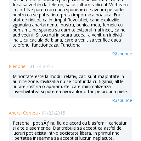
frica sa vorbim la telefon, sa ascultam radio-ul. Vorbeam
in cod. Ne parea rau daca spuneam ce aveam pe suflet
pentru ca se putea interpreta impotrivca noastra. Era
atat de ridicol, ca in timpul Revolutiei, cand exploziile
zguduiau apartamentul nostru, bunica mea, femeie cu
bun simt, ne spunea sa dam televizorul mai incet, ca ne
aud vecinii. Si tocmai in seara aceea, a venit un individ
inalt, cu caciula de blana, care a venit sa verifice daca
telefonul functioneaza. Functiona.
Răspunde
Piedone -
01-24-2015
Minoritate este la modul relativ, caci sunt majoritate in
aumite zone. Civilizatia nu se confunda cu tigania; altfel
nu are rost sa o aparam. Cei care minimalizeaza
inventivitatea si puterea avocatilor o fac pe propria piele.
Răspunde
Andrei Cornea -
01-23-2015
Personal, pot sÄƒ nu fiu de acord cu blasfemii, caricaturi
si altele asemenea. Dar trebuie sa accept ca astfel de
lucruri pot exista intr-o societate libera. In primul rind
libertatea inseamna sa accept si lucruri neplacute,