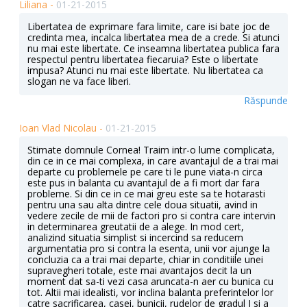
Liliana -
01-21-2015
Libertatea de exprimare fara limite, care isi bate joc de
credinta mea, incalca libertatea mea de a crede. Si atunci
nu mai este libertate. Ce inseamna libertatea publica fara
respectul pentru libertatea fiecaruia? Este o libertate
impusa? Atunci nu mai este libertate. Nu libertatea ca
slogan ne va face liberi.
Răspunde
Ioan Vlad Nicolau -
01-21-2015
Stimate domnule Cornea! Traim intr-o lume complicata,
din ce in ce mai complexa, in care avantajul de a trai mai
departe cu problemele pe care ti le pune viata-n circa
este pus in balanta cu avantajul de a fi mort dar fara
probleme. Si din ce in ce mai greu este sa te hotarasti
pentru una sau alta dintre cele doua situatii, avind in
vedere zecile de mii de factori pro si contra care intervin
in determinarea greutatii de a alege. In mod cert,
analizind situatia simplist si incercind sa reducem
argumentatia pro si contra la esenta, unii vor ajunge la
concluzia ca a trai mai departe, chiar in conditiile unei
supravegheri totale, este mai avantajos decit la un
moment dat sa-ti vezi casa aruncata-n aer cu bunica cu
tot. Altii mai idealisti, vor inclina balanta preferintelor lor
catre sacrificarea, casei, bunicii, rudelor de gradul I si a