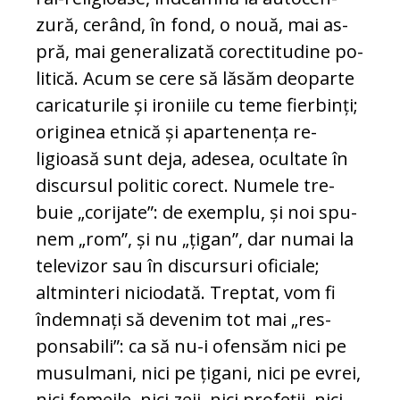
zură, cerând, în fond, o nouă, mai as­
pră, mai generalizată corectitudine po­
litică. Acum se cere să lăsăm deo­parte
caricaturile și ironiile cu teme fier­binți;
originea etnică și apar­te­nen­ța re­
ligioasă sunt deja, adesea, ocul­ta­te în
discursul politic corect. Numele tre­
buie „corijate”: de exemplu, și noi spu­­
nem „rom”, și nu „țigan”, dar nu­mai la
televizor sau în discursuri ofi­ciale;
altminteri niciodată. Treptat, vom fi
îndemnați să devenim tot mai „res­
ponsabili”: ca să nu-i ofensăm nici pe
musulmani, nici pe țigani, nici pe evrei,
nici femeile, nici zeii, nici pro­feții, nici