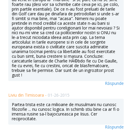
foarte rau (desi vor sa schimbe cate ceva pe ici, pe colo,
prin partile esentiale). De ce n-au fost preluati de tarile
din Golf care dau pe dinafara de petrodollari si unde s-ar
fi simtit si mai bine, mai "acasa". Nimeni nu poate
pretinde in mod credibil ca aceste state n-au bani si
ajutor disponibil pentru coreligionarii lor mai nevoiasi ? Si
nici nu-mi vine sa cred ca politicienilor nostri si ONU nu
le-a trecut niciodata ideea asta prin cap. La tema
articolului: in tarile europene si in cele de sorginte
europeana exista o civilitate care suscita admiratie
unanima tocmai pentru ca libertatile au fost exercitate
cu bun simt, buna crestere si masura. Concluzie:
caricaturile lansate de Charlie HÃ©bdo fie cu De Gaulle,
fie cu evrei, fie cu crestini, oricat de blasfematoare,
trebuie sa fie permise. Dar sunt de un ingrozitor prost
gust !
Răspunde
Liviu din Timisoara -
01-26-2015
Partea trista este ca milioane de musulmani nu cunosc
filozofie ... nu cunosc logica. In schimb stiu bine ca ar fi o
imensa rusine sa-l bajocureasca pe Iisus. Cer
reciprocitate.
Răspunde