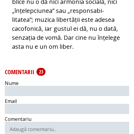
blice nu o dă nici armonia socială, nici
„înțelepciunea” sau „res­pon­sa­bi­
litatea”; muzica libertății este adesea
cacofonică, iar gustul ei dă, nu o dată,
senzația de vomă. Dar cine nu înțelege
asta nu e un om liber.
COMENTARII
23
Nume
Email
Comentariu