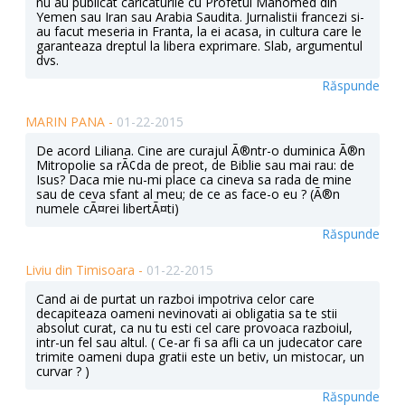
nu au publicat caricaturile cu Profetul Mahomed din
Yemen sau Iran sau Arabia Saudita. Jurnalistii francezi si-
au facut meseria in Franta, la ei acasa, in cultura care le
garanteaza dreptul la libera exprimare. Slab, argumentul
dvs.
Răspunde
MARIN PANA -
01-22-2015
De acord Liliana. Cine are curajul Ã®ntr-o duminica Ã®n
Mitropolie sa rÃ¢da de preot, de Biblie sau mai rau: de
Isus? Daca mie nu-mi place ca cineva sa rada de mine
sau de ceva sfant al meu; de ce as face-o eu ? (Ã®n
numele cÃ¤rei libertÃ¤ti)
Răspunde
Liviu din Timisoara -
01-22-2015
Cand ai de purtat un razboi impotriva celor care
decapiteaza oameni nevinovati ai obligatia sa te stii
absolut curat, ca nu tu esti cel care provoaca razboiul,
intr-un fel sau altul. ( Ce-ar fi sa afli ca un judecator care
trimite oameni dupa gratii este un betiv, un mistocar, un
curvar ? )
Răspunde