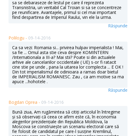
sa se debaraseze de lestul pe care il reprezinta
Transnistria, un veritabil Cal Troian si sa se concentreze
pe reunificare. Avantajele, primul si cel mai important
fiind despartirea de Imperiul Raului, vin ele la urma.
Răspunde
Polilogu -
09-14-2016
Ca sa vezi: Romania si... privirea hulpav imperialista ! Mai,
sa fie ... Omul asta stie ceva despre KOMINTERN
/Internationala a III-a? Mai stii? Poate si din actualele
arhive ale cancelariilor occidentale ( UE) s-or fi ratacit
cine stie pe unde , pana la uitarea lor complecta ... E OK !
Din tot imperialismul de odinioara a ramas doar bietul
de IMPERIALISM ROMANESC. Zau , ca am motive sa ma
apuce ...hohotele .
Răspunde
Bogdan Oprea -
09-14-2016
Bună ziua, Am rugămintea să citiți articolul în întregime
și să observați că ceea ce afirm este că, în economia
alegerilor prezidențiale din Republica Moldova, la
Moscova se construiește un scenariu electoral care să
fie folosit de candidatul pe care-l susține Kremlinul,