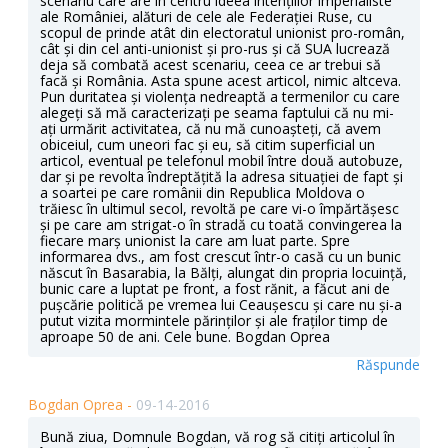
scenariu care are în centru ideea intențiilor imperialiste
ale României, alături de cele ale Federației Ruse, cu
scopul de prinde atât din electoratul unionist pro-român,
cât și din cel anti-unionist și pro-rus și că SUA lucrează
deja să combată acest scenariu, ceea ce ar trebui să
facă și România. Asta spune acest articol, nimic altceva.
Pun duritatea și violența nedreaptă a termenilor cu care
alegeți să mă caracterizați pe seama faptului că nu mi-
ați urmărit activitatea, că nu mă cunoașteți, că avem
obiceiul, cum uneori fac și eu, să citim superficial un
articol, eventual pe telefonul mobil între două autobuze,
dar și pe revolta îndreptățită la adresa situației de fapt și
a soartei pe care românii din Republica Moldova o
trăiesc în ultimul secol, revoltă pe care vi-o împărtășesc
și pe care am strigat-o în stradă cu toată convingerea la
fiecare marș unionist la care am luat parte. Spre
informarea dvs., am fost crescut într-o casă cu un bunic
născut în Basarabia, la Bălți, alungat din propria locuință,
bunic care a luptat pe front, a fost rănit, a făcut ani de
pușcărie politică pe vremea lui Ceaușescu și care nu și-a
putut vizita mormintele părinților și ale fraților timp de
aproape 50 de ani. Cele bune. Bogdan Oprea
Răspunde
Bogdan Oprea -
09-14-2016
Bună ziua, Domnule Bogdan, vă rog să citiți articolul în