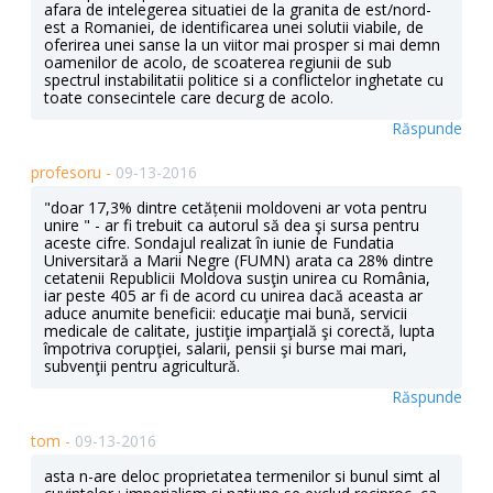
afara de intelegerea situatiei de la granita de est/nord-
est a Romaniei, de identificarea unei solutii viabile, de
oferirea unei sanse la un viitor mai prosper si mai demn
oamenilor de acolo, de scoaterea regiunii de sub
spectrul instabilitatii politice si a conflictelor inghetate cu
toate consecintele care decurg de acolo.
Răspunde
profesoru -
09-13-2016
"doar 17,3% din­tre cetățenii moldoveni ar vota pentru
uni­re " - ar fi trebuit ca autorul să dea şi sursa pentru
aceste cifre. Sondajul realizat în iunie de Fundatia
Universitară a Marii Negre (FUMN) arata ca 28% dintre
cetatenii Republicii Moldova susţin unirea cu România,
iar peste 405 ar fi de acord cu unirea dacă aceasta ar
aduce anumite beneficii: educaţie mai bună, servicii
medicale de calitate, justiţie imparţială şi corectă, lupta
împotriva corupţiei, salarii, pensii şi burse mai mari,
subvenţii pentru agricultură.
Răspunde
tom -
09-13-2016
asta n-are deloc proprietatea termenilor si bunul simt al