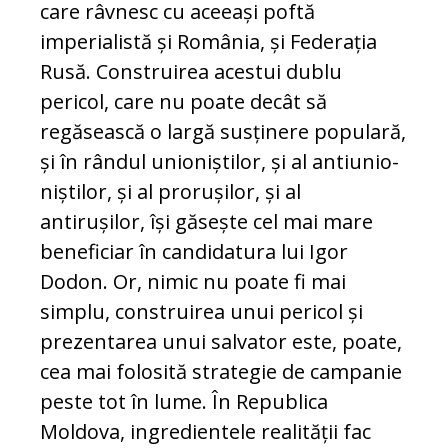
care râvnesc cu aceeași poftă
imperialistă și Ro­mânia, și Federația
Rusă. Construirea aces­tui dublu
pericol, care nu poate decât să
regăsească o largă susținere populară,
și în rândul unioniștilor, și al antiu­ni­o­
niș­tilor, și al prorușilor, și al
antirușilor, își găsește cel mai mare
beneficiar în can­di­datura lui Igor
Dodon. Or, nimic nu poate fi mai
simplu, construirea unui pericol și
prezentarea unui salvator este, poate,
cea mai folosită strategie de campanie
peste tot în lume. În Republica
Moldova, in­gre­dientele realității fac