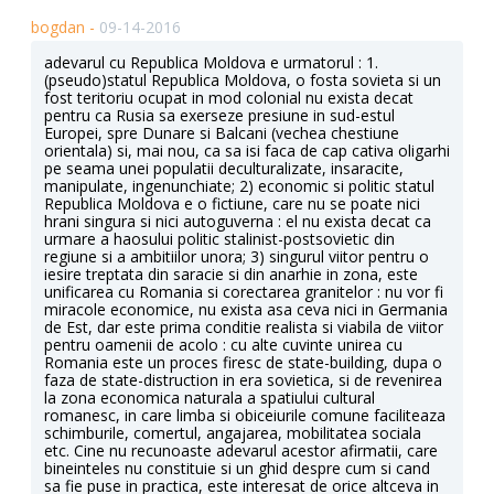
bogdan -
09-14-2016
adevarul cu Republica Moldova e urmatorul : 1.
(pseudo)statul Republica Moldova, o fosta sovieta si un
fost teritoriu ocupat in mod colonial nu exista decat
pentru ca Rusia sa exerseze presiune in sud-estul
Europei, spre Dunare si Balcani (vechea chestiune
orientala) si, mai nou, ca sa isi faca de cap cativa oligarhi
pe seama unei populatii deculturalizate, insaracite,
manipulate, ingenunchiate; 2) economic si politic statul
Republica Moldova e o fictiune, care nu se poate nici
hrani singura si nici autoguverna : el nu exista decat ca
urmare a haosului politic stalinist-postsovietic din
regiune si a ambitiilor unora; 3) singurul viitor pentru o
iesire treptata din saracie si din anarhie in zona, este
unificarea cu Romania si corectarea granitelor : nu vor fi
miracole economice, nu exista asa ceva nici in Germania
de Est, dar este prima conditie realista si viabila de viitor
pentru oamenii de acolo : cu alte cuvinte unirea cu
Romania este un proces firesc de state-building, dupa o
faza de state-distruction in era sovietica, si de revenirea
la zona economica naturala a spatiului cultural
romanesc, in care limba si obiceiurile comune faciliteaza
schimburile, comertul, angajarea, mobilitatea sociala
etc. Cine nu recunoaste adevarul acestor afirmatii, care
bineinteles nu constituie si un ghid despre cum si cand
sa fie puse in practica, este interesat de orice altceva in