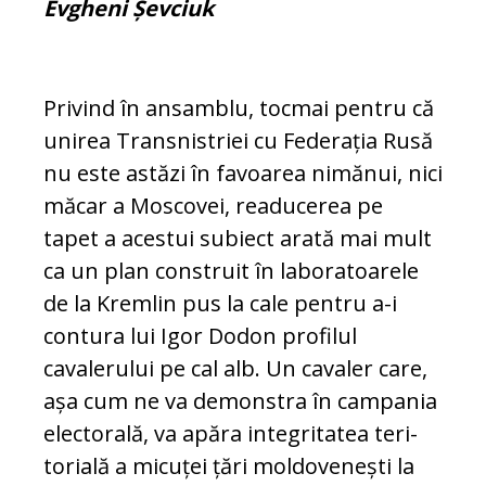
Evgheni Șevciuk
Privind în ansamblu, tocmai pentru că
unirea Transnistriei cu Federația Rusă
nu este astăzi în favoarea nimănui, nici
măcar a Moscovei, readucerea pe
tapet a acestui subiect arată mai mult
ca un plan cons­truit în laboratoarele
de la Kremlin pus la cale pentru a-i
contura lui Igor Dodon pro­filul
cavalerului pe cal alb. Un cavaler ca­re,
așa cum ne va demonstra în cam­pania
electorală, va apăra integritatea te­ri­
torială a micuței țări moldovenești la