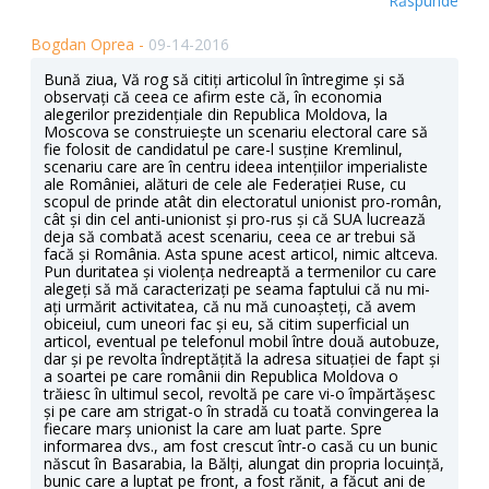
Răspunde
Bogdan Oprea -
09-14-2016
Bună ziua, Vă rog să citiți articolul în întregime și să
observați că ceea ce afirm este că, în economia
alegerilor prezidențiale din Republica Moldova, la
Moscova se construiește un scenariu electoral care să
fie folosit de candidatul pe care-l susține Kremlinul,
scenariu care are în centru ideea intențiilor imperialiste
ale României, alături de cele ale Federației Ruse, cu
scopul de prinde atât din electoratul unionist pro-român,
cât și din cel anti-unionist și pro-rus și că SUA lucrează
deja să combată acest scenariu, ceea ce ar trebui să
facă și România. Asta spune acest articol, nimic altceva.
Pun duritatea și violența nedreaptă a termenilor cu care
alegeți să mă caracterizați pe seama faptului că nu mi-
ați urmărit activitatea, că nu mă cunoașteți, că avem
obiceiul, cum uneori fac și eu, să citim superficial un
articol, eventual pe telefonul mobil între două autobuze,
dar și pe revolta îndreptățită la adresa situației de fapt și
a soartei pe care românii din Republica Moldova o
trăiesc în ultimul secol, revoltă pe care vi-o împărtășesc
și pe care am strigat-o în stradă cu toată convingerea la
fiecare marș unionist la care am luat parte. Spre
informarea dvs., am fost crescut într-o casă cu un bunic
născut în Basarabia, la Bălți, alungat din propria locuință,
bunic care a luptat pe front, a fost rănit, a făcut ani de