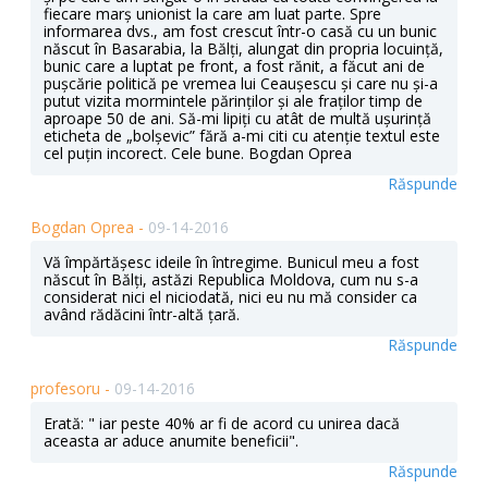
fiecare marș unionist la care am luat parte. Spre
informarea dvs., am fost crescut într-o casă cu un bunic
născut în Basarabia, la Bălți, alungat din propria locuință,
bunic care a luptat pe front, a fost rănit, a făcut ani de
pușcărie politică pe vremea lui Ceaușescu și care nu și-a
putut vizita mormintele părinților și ale fraților timp de
aproape 50 de ani. Să-mi lipiți cu atât de multă ușurință
eticheta de „bolșevic” fără a-mi citi cu atenție textul este
cel puțin incorect. Cele bune. Bogdan Oprea
Răspunde
Bogdan Oprea -
09-14-2016
Vă împărtășesc ideile în întregime. Bunicul meu a fost
născut în Bălți, astăzi Republica Moldova, cum nu s-a
considerat nici el niciodată, nici eu nu mă consider ca
având rădăcini într-altă țară.
Răspunde
profesoru -
09-14-2016
Erată: " iar peste 40% ar fi de acord cu unirea dacă
aceasta ar aduce anumite beneficii".
Răspunde