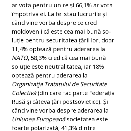
ar vota pentru uni­re și 66,1% ar vota
împotriva ei. La fel stau lucrurile și
când vine vorba despre ce cred
moldovenii că este cea mai bună so­
luție pentru securitatea țării lor, doar
11,4% optează pentru aderarea la
NATO
, 58,3% cred că cea mai bună
soluție este neu­tralitatea, iar 18%
optează pentru ade­rarea la
Organizat
ia Tratatului de Securi­tate
Colectivă
(din care fac parte Federația
Rusă şi câteva țări postsovietice). Și
când vi­ne vorba despre aderarea la
Uniunea Eu­ropeană
societatea este
foarte polarizată, 41,3% dintre