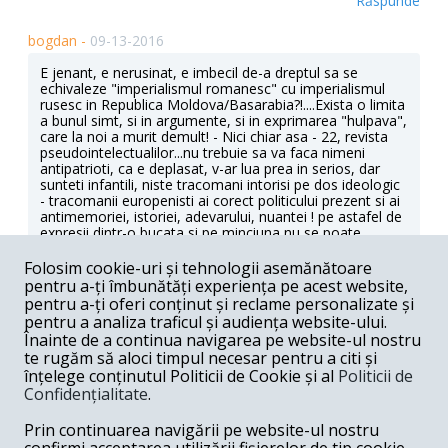
Răspunde
bogdan -
09-13-2016
E jenant, e nerusinat, e imbecil de-a dreptul sa se
echivaleze "imperialismul romanesc" cu imperialismul
rusesc in Republica Moldova/Basarabia?!....Exista o limita
a bunul simt, si in argumente, si in exprimarea "hulpava",
care la noi a murit demult! - Nici chiar asa - 22, revista
pseudointelectualilor...nu trebuie sa va faca nimeni
antipatrioti, ca e deplasat, v-ar lua prea in serios, dar
sunteti infantili, niste tracomani intorisi pe dos ideologic
- tracomanii europenisti ai corect politicului prezent si ai
antimemoriei, istoriei, adevarului, nuantei ! pe astafel de
expresii dintr-o bucata si pe minciuna nu se poate
construi nimic, durabil, chiar daca ocupa ambasadorul
american Romania ca Irakul!
Folosim cookie-uri și tehnologii asemănătoare
pentru a-ți îmbunătăți experiența pe acest website,
Răspunde
pentru a-ți oferi conținut și reclame personalizate și
pentru a analiza traficul și audiența website-ului.
lucid -
09-13-2016
Înainte de a continua navigarea pe website-ul nostru
te rugăm să aloci timpul necesar pentru a citi și
Incredibil! Sa citesti in presa romaneasca din 2016
înțelege conținutul Politicii de Cookie și al
Politicii de
reiterate marsavele atacuri enkavediste referitoare la
Confidențialitate
.
Romania - stat imperialist multietnic din anii interbelici
este stupefiant. Individul asta trebuie tratat ca un caine
Prin continuarea navigării pe website-ul nostru
turbat - izolat in camasa de fortza. Si nici macar nu scrie
REPUBLICA Moldova, deci afirma ca Moldova istorica a