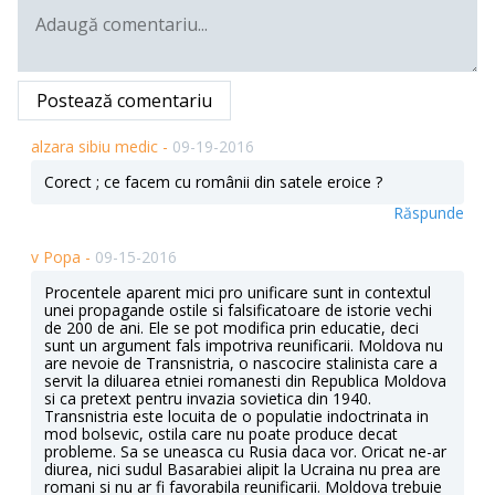
Postează comentariu
alzara sibiu medic -
09-19-2016
Corect ; ce facem cu românii din satele eroice ?
Răspunde
v Popa -
09-15-2016
Procentele aparent mici pro unificare sunt in contextul
unei propagande ostile si falsificatoare de istorie vechi
de 200 de ani. Ele se pot modifica prin educatie, deci
sunt un argument fals impotriva reunificarii. Moldova nu
are nevoie de Transnistria, o nascocire stalinista care a
servit la diluarea etniei romanesti din Republica Moldova
si ca pretext pentru invazia sovietica din 1940.
Transnistria este locuita de o populatie indoctrinata in
mod bolsevic, ostila care nu poate produce decat
probleme. Sa se uneasca cu Rusia daca vor. Oricat ne-ar
diurea, nici sudul Basarabiei alipit la Ucraina nu prea are
romani si nu ar fi favorabila reunificarii. Moldova trebuie