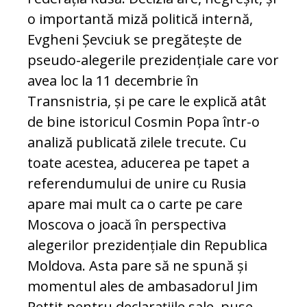
o importantă miză politică internă,
Evgheni Șevciuk se pregătește de
pseudo-alegerile preziden­țiale care vor
avea loc la 11 decembrie în
Transnistria, și pe care le explică atât
de bine istoricul Cosmin Popa într-o
analiză publicată zilele trecute. Cu
toate acestea, aducerea pe tapet a
referendumului de uni­re cu Rusia
apare mai mult ca o carte pe care
Moscova o joacă în perspectiva
alegerilor prezidențiale din Republica
Mol­dova. Asta pare să ne spună și
momentul ales de ambasadorul Jim
Pettit pentru de­clarațiile sale, puse