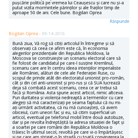
pușcărie politică pe vremea lui Ceaușescu și care nu și-a
putut vizita mormintele părinților și ale fraților timp de
aproape 50 de ani. Cele bune. Bogdan Oprea
Răspunde
Bogdan Oprea -
09-14-2016
Bună ziua, Vă rog să citiți articolul în întregime și să
observați că ceea ce afirm este că, în economia
alegerilor prezidențiale din Republica Moldova, la
Moscova se construiește un scenariu electoral care să
fie folosit de candidatul pe care-l susține Kremlinul,
scenariu care are în centru ideea intențiilor imperialiste
ale României, alături de cele ale Federației Ruse, cu
scopul de prinde atât din electoratul unionist pro-român,
cât și din cel anti-unionist și pro-rus și că SUA lucrează
deja să combată acest scenariu, ceea ce ar trebui să
facă și România. Asta spune acest articol, nimic altceva.
Pun duritatea și violența nedreaptă a termenilor cu care
alegeți să mă caracterizați pe seama faptului că nu mi-
ați urmărit activitatea, că nu mă cunoașteți, că avem
obiceiul, cum uneori fac și eu, să citim superficial un
articol, eventual pe telefonul mobil între două autobuze,
dar și pe revolta îndreptățită la adresa situației de fapt și
a soartei pe care românii din Republica Moldova o
trăiesc în ultimul secol, revoltă pe care vi-o împărtășesc
și pe care am strigat-o în stradă cu toată convingerea la