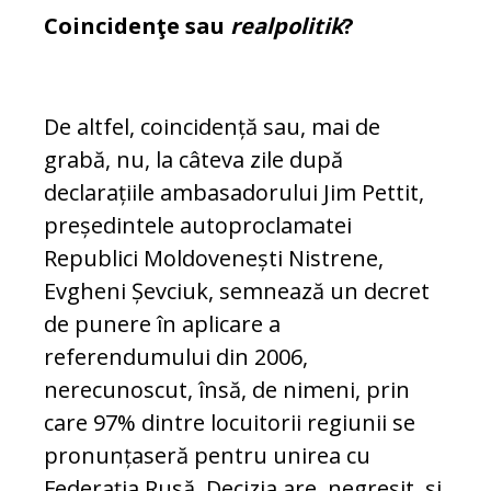
Coincidenţe sau
realpolitik
?
De altfel, coincidență sau, mai de
grabă, nu, la câteva zile după
declarațiile am­ba­sadorului Jim Pettit,
președintele auto­pro­clamatei
Republici Moldovenești Nistrene,
Evgheni Șevciuk, semnează un decret
de punere în aplicare a
referendumului din 2006,
nerecunoscut, însă, de nimeni, prin
care 97% dintre locuitorii regiunii se
pro­nun­țaseră pentru unirea cu
Federația Ru­să. Decizia are, negreșit, și