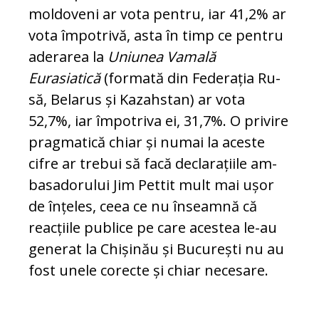
moldoveni ar vota pentru, iar 41,2% ar
vota împotrivă, asta în timp ce pentru
aderarea la
Uni­unea Vamală
Eurasiatică
(formată din Federația Ru­
să, Belarus și Kazahstan) ar vota
52,7%, iar împotriva ei, 31,7%. O privire
prag­matică chiar și numai la aceste
cifre ar tre­bui să fa­că declarațiile am­
ba­sa­do­rului Jim Pettit mult mai ușor
de înțeles, ceea ce nu înseamnă că
reacțiile publice pe care aces­tea le-au
generat la Chișinău și Bu­cu­rești nu au
fost unele corecte și chiar necesare.