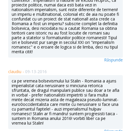
cuvintelor : imperialism si natiune se exclud reciproc, ca
proiecte politice, numai daca esti bata vezi in
nationalism imperialism, sunt niste diferente de termeni!
un imperiu e multinational, colonial etc de aia nu poate fi
confundat cu un proiect de stat national! asta crede ca
Romania a fost un imperiu? subscrie complet la definitia
bolsevica, desi niciodata nu a cautat Romania sa obtina
teritorii care istoric nu au fost locuite de romani sau
parte a statelor si formatiunilor politice romanesti! Tipul
ori e bolsevist pur sange in secolul XXI ori "imperialism
romanesc" e o eroare de logica si de limba, deci nu tipul
merita citit!
Răspunde
claudiu -
09-13-2016
ca pe vremea bolsevismului lui Stalin - Romania a ajuns
imperialista! cata nerusinare si minciuna retorica
sfruntata, de dragul manipularii publice sau doar a te afla
in vorba! - prefer nationalistii impietriti si fara multa
minte decat mizeria asta de magaleaza pseudo-luminat-
euro0occidentalista care minte cu nerusinare si face una
cu pamantul faptele! - auzi imperialismul hulpav
romanesc! Stalin ar fi mandru! suntem progresisti taica -
suntem in Romania anului 2016! vorbiti liber ca pe
vremea lui Stalin!