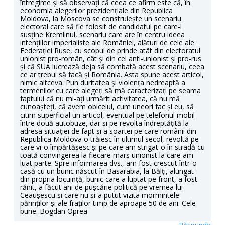
întregime și să observați că ceea ce afirm este că, în
economia alegerilor prezidențiale din Republica
Moldova, la Moscova se construiește un scenariu
electoral care să fie folosit de candidatul pe care-l
susține Kremlinul, scenariu care are în centru ideea
intențiilor imperialiste ale României, alături de cele ale
Federației Ruse, cu scopul de prinde atât din electoratul
unionist pro-român, cât și din cel anti-unionist și pro-rus
și că SUA lucrează deja să combată acest scenariu, ceea
ce ar trebui să facă și România. Asta spune acest articol,
nimic altceva. Pun duritatea și violența nedreaptă a
termenilor cu care alegeți să mă caracterizați pe seama
faptului că nu mi-ați urmărit activitatea, că nu mă
cunoașteți, că avem obiceiul, cum uneori fac și eu, să
citim superficial un articol, eventual pe telefonul mobil
între două autobuze, dar și pe revolta îndreptățită la
adresa situației de fapt și a soartei pe care românii din
Republica Moldova o trăiesc în ultimul secol, revoltă pe
care vi-o împărtășesc și pe care am strigat-o în stradă cu
toată convingerea la fiecare marș unionist la care am
luat parte. Spre informarea dvs., am fost crescut într-o
casă cu un bunic născut în Basarabia, la Bălți, alungat
din propria locuință, bunic care a luptat pe front, a fost
rănit, a făcut ani de pușcărie politică pe vremea lui
Ceaușescu și care nu și-a putut vizita mormintele
părinților și ale fraților timp de aproape 50 de ani. Cele
bune. Bogdan Oprea