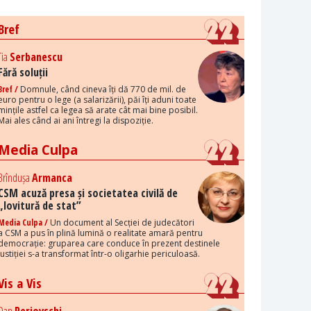
Bref
Tia
Serbanescu
Fără soluții
Bref /
Domnule, când cineva îți dă 770 de mil. de
euro pentru o lege (a salarizării), păi îți aduni toate
mințile astfel ca legea să arate cât mai bine posibil.
Mai ales când ai ani întregi la dispoziție.
Media Culpa
Brîndușa
Armanca
CSM acuză presa și societatea civilă de
„lovitură de stat”
Media Culpa /
Un document al Secției de judecători
a CSM a pus în plină lumină o realitate amară pentru
democrație: gruparea care conduce în prezent destinele
justiției s-a transformat într-o oligarhie periculoasă.
Vis a Vis