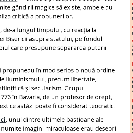
mite gândirii magice să existe, ambele au
za critică a propunerilor.
 de-a lungul timpului, cu reacția la
i Bisericii asupra statului, pe fondul
cipiul care presupune separarea puterii
își propuneau în mod serios o nouă ordine
le iluminismului, precum libertate,
tiințifică și secularism. Grupul
 1776 în Bavaria, de un profesor de drept,
t ce astăzi poate fi considerat teocratic.
ci
, unul dintre ultimele bastioane ale
șa-numite imagini miraculoase erau deseori