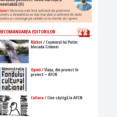
inevitabilă (II)
Opinii /
Moscova este încă suficient de puternică
pentru a destabiliza un stat mai slab și suficient de abilă
pentru a-i convinge pe ceilalți că nu merită să-l apere.
RECOMANDAREA EDITORILOR
Război /
Coșmarul lui Putin:
blocada Crimeei
Opinii /
Viața, din proiect în
proiect – AFCN
Cultura /
Cine câștigă la AFCN