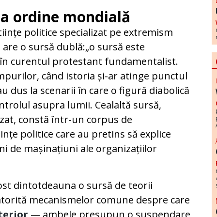
ca ordine mondială
iințe politice specializat pe extremism
M are o sursă dublă:
„o sursă este
 în curentul protestant fundamentalist.
impurilor, când istoria și-ar atinge punctul
 dus la scenarii în care o figură diabolică
ontrolul asupra lumii. Cealaltă sursă,
rizat, constă într-un corpus de
iințe politice care au pretins să explice
 de mașinațiuni ale organizațiilor
st dintotdeauna o sursă de teorii
 datorită mecanismelor comune despre care
terior
— ambele presupun o suspendare