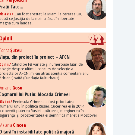
Dan
Perjovschi
Frații Tate...
Vis a vis /
...au fost arestați la Miami la cererea UK,
după ce Justiția de la noi i-a lăsat în libertate
magna cum laudae,
Opinii
Corina
Șuteu
Viața, din proiect în proiect – AFCN
Opinii /
Citind pe FB variate și numeroase luări de
poziție despre ultimul concurs de selecție a
proiectelor AFCN, mi-au atras atenția comentariile lui
Adrian Șoaită (Fundația Kulturhaus).
Armand
Gosu
Coșmarul lui Putin: blocada Crimeei
Război /
Peninsula Crimeea a fost prioritatea
numărul unu în politica Rusiei. Cucerirea ei în 2014
a dovedit puterea Rusiei, apărarea, menținerea în
siguranță și prosperitatea ei semnifică măreția Moscovei.
Melania
Cincea
O țară în instabilitate politică majoră