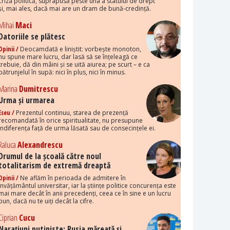
criza politică, suprapusă peste una a statului de drept
și, mai ales, dacă mai are un dram de bună-credință.
Mihai
Maci
Datoriile se plătesc
Opinii /
Deocamdată e liniștit: vorbește monoton,
nu spune mare lucru, dar lasă să se înțeleagă ce
trebuie, dă din mâini și se uită aiurea; pe scurt – e ca
pătrunjelul în supă: nici în plus, nici în minus.
Marina
Dumitrescu
Urma și urmarea
Eseu /
Prezentul continuu, starea de prezență
recomandată în orice spiritualitate, nu presupune
indiferența față de urma lăsată sau de consecințele ei.
Raluca
Alexandrescu
Drumul de la școală către noul
totalitarism de extremă dreaptă
Opinii /
Ne aflăm în perioada de admitere în
învățământul universitar, iar la științe politice concurența este
mai mare decât în anii precedenți, ceea ce în sine e un lucru
bun, dacă nu te uiți decât la cifre.
Ciprian
Cucu
Narațiuni putiniste: Rusia măreață și