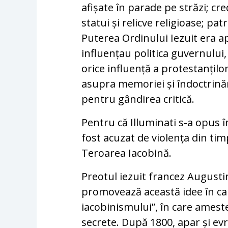
afișate în parade pe străzi; c
statui și relicve religioase; patr
Puterea Ordinului Iezuit era ap
influențau politica guvernului,
orice influență a protestanțilo
asupra memoriei și îndoctrinăr
pentru gândirea critică.
Pentru că Illuminati s-a opus î
fost acuzat de violența din tim
Teroarea Iacobină.
Preotul iezuit francez Augusti
promovează această idee în car
iacobinismului”, în care ameste
secrete. După 1800, apar și evr