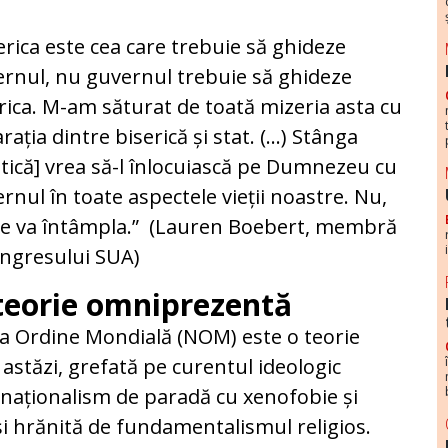
erica este cea care trebuie să ghideze
rnul, nu guvernul trebuie să ghideze
rica. M-am săturat de toată mizeria asta cu
rația dintre biserică și stat. (...) Stânga
itică] vrea să-l înlocuiască pe Dumnezeu cu
rnul în toate aspectele vieții noastre. Nu,
se va întâmpla.” (Lauren Boebert, membră
ngresului SUA)
teorie omniprezentă
 Ordine Mondială (NOM) este o teorie
stăzi, grefată pe curentul ideologic
naționalism de paradă cu xenofobie și
 și hrănită de fundamentalismul religios.