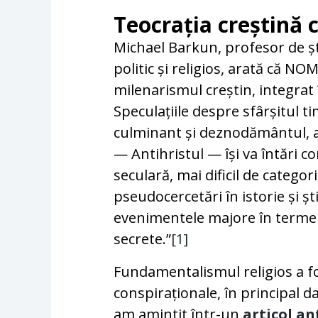
Teocrația creștină 
Michael Barkun, profesor de șt
politic și religios, arată că NO
milenarismul creștin, integrat
Speculațiile despre sfârșitul t
culminant și deznodământul, au
— Antihristul — își va întări c
seculară, mai dificil de catego
pseudocercetări în istorie și șt
evenimentele majore în termeni
secrete.”
[1]
Fundamentalismul religios a fo
conspiraționale, în principal
am amintit într-un
articol an