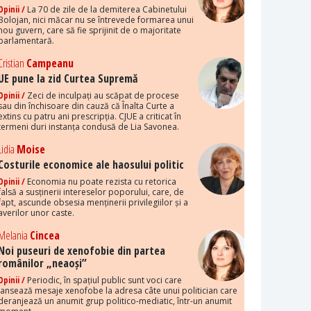
Opinii /
La 70 de zile de la demiterea Cabinetului
Bolojan, nici măcar nu se întrevede formarea unui
nou guvern, care să fie sprijinit de o majoritate
parlamentară.
Cristian
Campeanu
UE pune la zid Curtea Supremă
Opinii /
Zeci de inculpați au scăpat de procese
sau din închisoare din cauză că Înalta Curte a
extins cu patru ani prescripția. CJUE a criticat în
termeni duri instanța condusă de Lia Savonea.
Lidia
Moise
Costurile economice ale haosului politic
Opinii /
Economia nu poate rezista cu retorica
falsă a susținerii intereselor poporului, care, de
fapt, ascunde obsesia menținerii privilegiilor și a
averilor unor caste.
Melania
Cincea
Noi puseuri de xenofobie din partea
românilor „neaoși”
Opinii /
Periodic, în spațiul public sunt voci care
lansează mesaje xenofobe la adresa câte unui politician care
deranjează un anumit grup politico-mediatic, într-un anumit