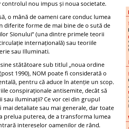
v controlul nou impus și noua societate.
cunsă, o mână de oameni care conduc lumea
în diferite forme de mai bine de o sută de
ilor Sionului” (una dintre primele teorii
irculație internațională) sau teoriile
rie sau Illuminati.
e sine stătătoare sub titlul „noua ordine
(post 1990), NOM poate fi considerată o
tală, pentru că aduce în atenție un scop
.
riile conspiraționale antisemite, decât să
sau iluminații? Ce vor cei din grupul
i mai detaliate sau mai generale, dar toate
e a prelua puterea, de a transforma lumea
ntrară intereselor oamenilor de rând.