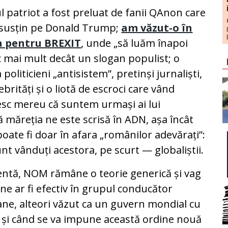
 patriot a fost preluat de fanii QAnon care
l susțin pe Donald Trump;
am văzut-o în
a pentru BREXIT
, unde „să luăm înapoi
ic mai mult decât un slogan populist; o
oliticieni „antisistem”, pretinși jurnaliști,
brități și o liotă de escroci care vând
c mereu că suntem urmași ai lui
ă măreția ne este scrisă în ADN, așa încât
ate fi doar în afara „românilor adevărați”:
unt vânduți acestora, pe scurt — globaliștii.
zentă, NOM rămâne o teorie generică și vag
ine ar fi efectiv în grupul conducător
oane, alteori văzut ca un guvern mondial cu
că și când se va impune această ordine nouă