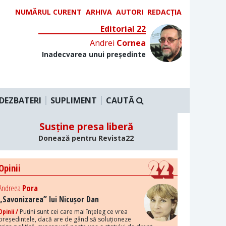
NUMĂRUL CURENT
ARHIVA
AUTORI
REDACȚIA
Editorial 22
Andrei
Cornea
Inadecvarea unui președinte
DEZBATERI
SUPLIMENT
CAUTĂ
Susține presa liberă
Donează pentru Revista22
Opinii
Andreea
Pora
„Savonizarea” lui Nicușor Dan
Opinii /
Puțini sunt cei care mai înțeleg ce vrea
președintele, dacă are de gând să soluționeze