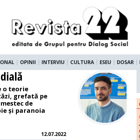
IONAL
OPINII
INTERVIU
CULTURA
ESEU
DOSAR
dială
 o teorie
ăzi, grefată pe
 amestec de
ie și paranoia
12.07.2022