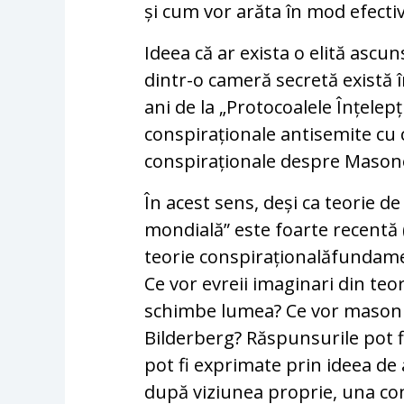
și cum vor arăta în mod efecti
Ideea că ar exista o elită as
dintr-o cameră secretă există 
ani de la „Protocoalele Înțelepț
conspiraționale antisemite cu c
conspiraționale despre Masone
În acest sens, deși ca teorie d
mondială” este foarte recentă 
teorie conspirațională
fundamen
Ce vor evreii imaginari din teo
schimbe lumea? Ce vor masonii 
Bilderberg? Răspunsurile pot f
pot fi exprimate prin ideea d
după viziunea proprie, una co