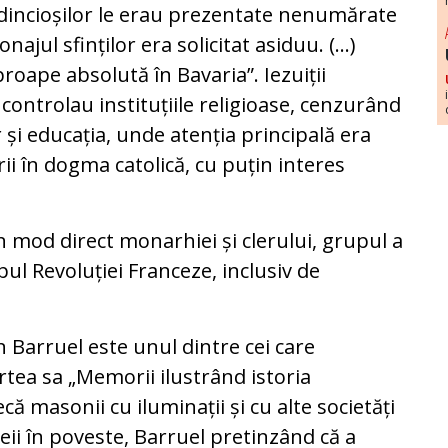
redincioșilor le erau prezentate nenumărate
onajul sfinților era solicitat asiduu. (...)
roape absolută în Bavaria”. Iezuiții
 controlau instituțiile religioase, cenzurând
r și educația, unde atenția principală era
ii în dogma catolică, cu puțin interes
n mod direct monarhiei și clerului, grupul a
pul Revoluției Franceze, inclusiv de
n Barruel este unul dintre cei care
tea sa „Memorii ilustrând istoria
că masonii cu iluminații și cu alte societăți
eii în poveste, Barruel pretinzând că a