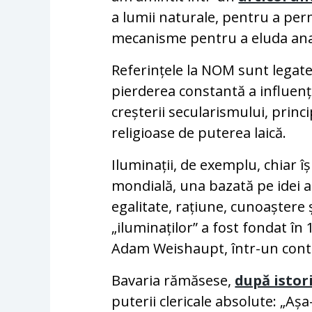
a lumii naturale, pentru a per
mecanisme pentru a eluda anali
Referințele la NOM sunt legate,
pierderea constantă a influențe
creșterii secularismului, prin
religioase de puterea laică.
Iluminații, de exemplu, chiar 
mondială, una bazată pe idei a
egalitate, rațiune, cunoaștere ș
„iluminaților” a fost fondat în
Adam Weishaupt, într-un contex
Bavaria rămăsese,
după istori
puterii clericale absolute: „A