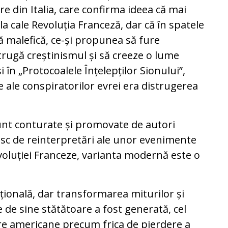
re din Italia, care confirma ideea că mai
la cale Revoluția Franceză, dar că în spatele
scă malefică, ce-și propunea să fure
istrugă creștinismul și să creeze o lume
și în „Protocoalele Înțelepților Sionului”,
e ale conspiratorilor evrei era distrugerea
nt conturate și promovate de autori
sesc de reinterpretări ale unor evenimente
voluției Franceze, varianta modernă este o
ațională, dar transformarea miturilor și
e de sine stătătoare a fost generată, cel
are americane precum frica de pierdere a