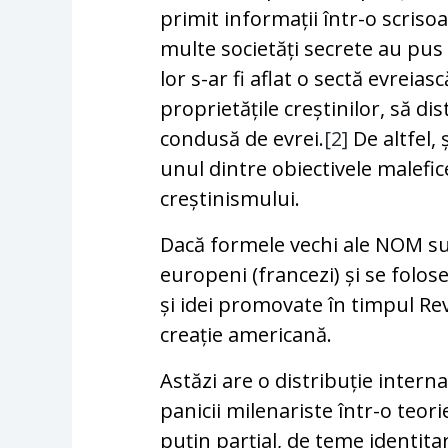
primit informații într-o scrisoa
multe societăți secrete au pus 
lor s-ar fi aflat o sectă evreia
proprietățile creștinilor, să d
condusă de evrei.
[2]
De altfel, 
unul dintre obiectivele malefic
creștinismului.
Dacă formele vechi ale NOM su
europeni (francezi) și se folo
și idei promovate în timpul Re
creație americană.
Astăzi are o distribuție intern
panicii milenariste într-o teori
puțin parțial, de teme identit