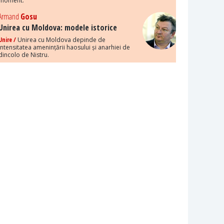
moment.
Armand
Gosu
Unirea cu Moldova: modele istorice
Unire /
Unirea cu Moldova depinde de
intensitatea amenințării haosului și anarhiei de
dincolo de Nistru.