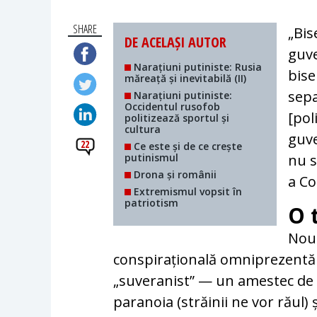
SHARE
„Bis
DE ACELAȘI AUTOR
guve
Narațiuni putiniste: Rusia
bise
măreață și inevitabilă (II)
sepa
Narațiuni putiniste:
Occidentul rusofob
[pol
politizează sportul și
cultura
guve
22
Ce este și de ce crește
putinismul
nu 
Drona și românii
a Co
Extremismul vopsit în
patriotism
O 
Noua
conspirațională omniprezentă a
„suveranist” — un amestec de 
paranoia (străinii ne vor răul)