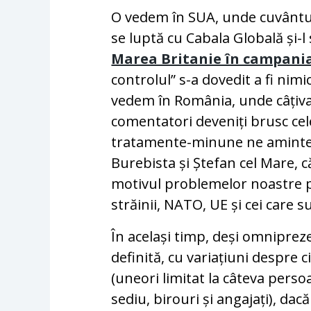
O vedem în SUA, unde cuvântul
se luptă cu Cabala Globală și-
Marea Britanie în campani
controlul” s-a dovedit a fi nim
vedem în România, unde câțiva p
comentatori deveniți brusc cele
tratamente-minune ne amintes
Burebista și Ștefan cel Mare, c
motivul problemelor noastre po
străinii, NATO, UE și cei care s
În același timp, deși omnipre
definită, cu variațiuni despre c
(uneori limitat la câteva pers
sediu, birouri și angajați), da