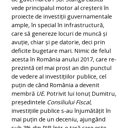
vede prin­cipalul mo­tor al creșterii în
proiecte de investiții gu­vernamentale
ample, în spe­cial în in­frastructură,
care să genereze lo­curi de mun­că și
avuție, chiar și pe da­to­rie, deci prin
deficite bugetare mari. Ni­mic de felul
acesta în România anului 2017, care re­
pre­zintă cel mai prost an din punctul
de ve­de­re al investițiilor publice, cel
puțin de când România a devenit
mem­bră
UE
. Po­trivit lui Ionuț Dumitru,
pre­ședintele
Con­siliului Fiscal
,
investițiile pu­blice s-au în­ju­mătățit în
mai puțin de un deceniu, ajungând
sub 3% din PIB în­tr-o țară care este