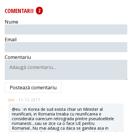
COMENTARII
2
Nume
Email
Comentariu
Postează comentariu
Ion -
11-15-2017
@eu : in Korea de sud exista chiar un Minister al
reunificarii, in Romania treaba cu reunificarea e
considerata oarecum retrograda printre pseudoelitele
romanesti....sau se zice ca o face UE pentru
Romania!...Nu mai adaug ca daca se gandea asa in