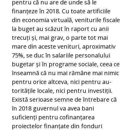
pen­tru că nu are de unde să le
finanțeze în 2018. Cu toate artificiile
din economia vir­tuală, veniturile fiscale
la buget au scăzut în raport cu anii
trecuți și, mai grav, o parte tot mai
mare din aceste venituri, apro­ximativ
75%, se duc în salariile per­so­nalului
bugetar și în programe sociale, ceea ce
înseamnă că nu mai rămâne mai ni­mic
pentru orice altceva, nici pentru au­
toritățile locale, nici pentru investiții.
Exis­tă serioase semne de întrebare că
în 2018 guvernul va avea bani
suficienți pentru co­finanțarea
proiectelor finanțate din fon­duri