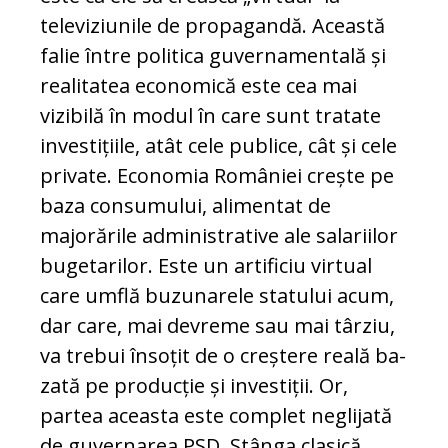
televiziunile de propagandă. Această
falie între politica guver­na­men­tală și
realitatea economică este cea mai
vizibilă în mo­dul în care sunt tratate
in­vestițiile, atât cele publice, cât și cele
private. Eco­no­mia României crește pe
ba­za consumului, alimentat de
majorările ad­mi­nis­tra­tive ale salariilor
buge­ta­ri­lor. Este un ar­ti­ficiu virtual
care umflă buzunarele sta­tului acum,
dar care, mai devreme sau mai târ­ziu,
va trebui însoțit de o creștere reală ba­
zată pe producție și investiții. Or,
partea aceasta este complet neglijată
de guver­na­rea PSD. Stânga clasică