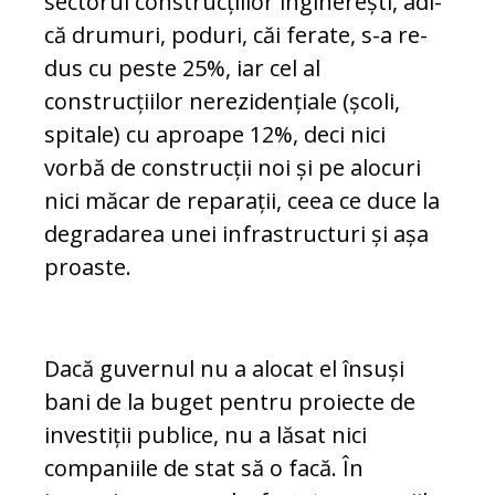
sec­to­rul construcțiilor inginerești, adi­
că dru­­muri, poduri, căi ferate, s-a re­
dus cu pes­­te 25%, iar cel al
construcțiilor ne­re­zi­den­­țiale (școli,
spitale) cu aproape 12%, deci nici
vorbă de construcții noi și pe alocuri
nici măcar de reparații, ceea ce duce la
de­gra­da­rea unei infrastructuri și așa
proaste.
Dacă guvernul nu a alocat el însuși
bani de la buget pentru proiecte de
investiții pu­blice, nu a lăsat nici
companiile de stat să o facă. În