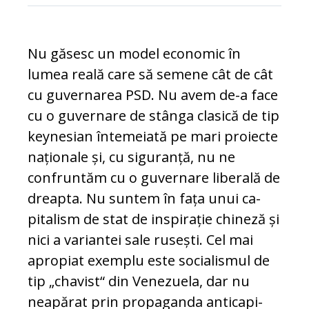
Nu găsesc un model economic în
lumea rea­lă care să semene cât de cât
cu gu­ver­na­rea PSD. Nu avem de-a face
cu o gu­vernare de stânga clasică de tip
keynesian întemeiată pe mari proiecte
naționale și, cu siguranță, nu ne
confruntăm cu o gu­vernare liberală de
dreapta. Nu suntem în fața unui ca­
pitalism de stat de ins­pi­ra­ție chineză și
nici a va­rian­tei sale rusești. Cel mai
apro­piat exemplu este socia­lis­mul de
tip „chavist“ din Venezuela, dar nu
neapărat prin propaganda antica­pi­