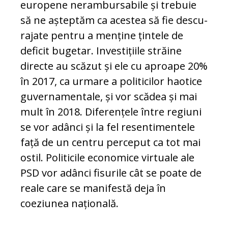
europene nerambursabile și trebuie
să ne așteptăm ca acestea să fie descu­
ra­jate pentru a menține țintele de
deficit bu­getar. Investițiile străine
directe au scăzut și ele cu aproape 20%
în 2017, ca urmare a politicilor haotice
guvernamentale, și vor scădea și mai
mult în 2018. Diferențele între regiuni
se vor adânci și la fel re­sen­timentele
față de un centru perceput ca tot mai
ostil. Politicile economice virtuale ale
PSD vor adânci fisurile cât se poate de
reale care se manifestă deja în
coeziunea na­țională.