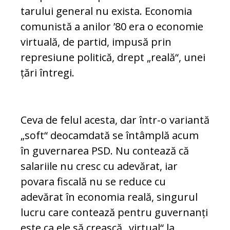
ta­ru­lui general nu exista. Economia
comunistă a anilor ’80 era o economie
virtuală, de partid, impusă prin
represiune politică, drept „reală“, unei
țări întregi.
Ceva de felul acesta, dar într-o variantă
„soft“ deocamdată se întâmplă acum
în gu­vernarea PSD. Nu contează că
salariile nu cresc cu adevărat, iar
povara fiscală nu se reduce cu
adevărat în economia reală, sin­gurul
lucru care contează pentru gu­ver­nanți
este ca ele să crească „virtual“ la