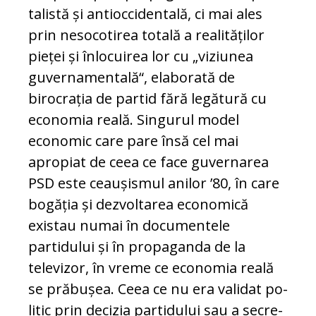
talistă și antioccidentală, ci mai ales
prin nesocotirea totală a realităților
pieței și înlocuirea lor cu „viziunea
guver­na­men­tală“, elaborată de
birocrația de partid fă­ră legătură cu
economia reală. Singurul mo­del
economic care pare însă cel mai
apropiat de ceea ce face guvernarea
PSD este ceaușismul anilor ’80, în care
bogăția și dezvoltarea economică
existau numai în documentele
partidului și în propaganda de la
televizor, în vreme ce economia rea­lă
se prăbușea. Ceea ce nu era validat po­
litic prin decizia partidului sau a secre­