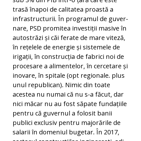
trasă înapoi de calitatea proastă a
infrastructurii. În programul de gu­ver­
na­re, PSD promitea investiții masive în
au­to­străzi și căi ferate de mare viteză,
în re­țelele de energie și sistemele de
iri­ga­ții, în construcția de fabrici noi de
pro­ce­sare a ali­mentelor, în cercetare și
inovare, în spi­tale (opt regionale. plus
unul repu­bli­can). Nimic din toate
acestea nu numai că nu s-a făcut, dar
nici măcar nu au fost săpate fun­dațiile
pentru că guvernul a fo­lo­sit ba­nii
publici exclusiv pentru ma­jo­ră­ri­le de
sa­la­rii în domeniul bugetar. În 2017,