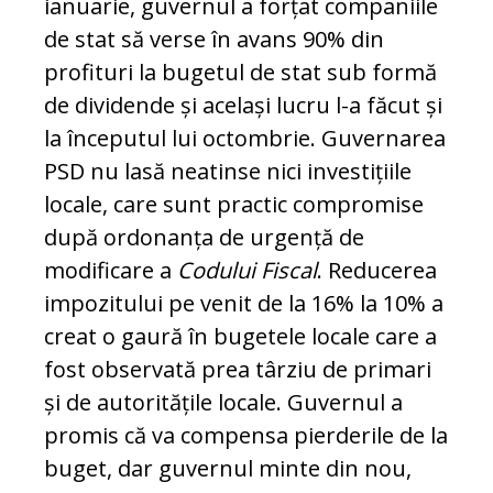
ianuarie, guvernul a forțat com­paniile
de stat să verse în avans 90% din
profituri la bugetul de stat sub formă
de dividende și același lucru l-a făcut și
la începutul lui octombrie. Guvernarea
PSD nu lasă neatinse nici investițiile
locale, ca­re sunt practic compromise
după or­do­nan­ța de urgență de
modificare a
Codului Fis­cal
. Reducerea
impozitului pe venit de la 16% la 10% a
creat o gaură în bugetele lo­cale care a
fost observată prea târziu de pri­mari
și de autoritățile locale. Guvernul a
promis că va compensa pierderile de la
buget, dar guvernul minte din nou,