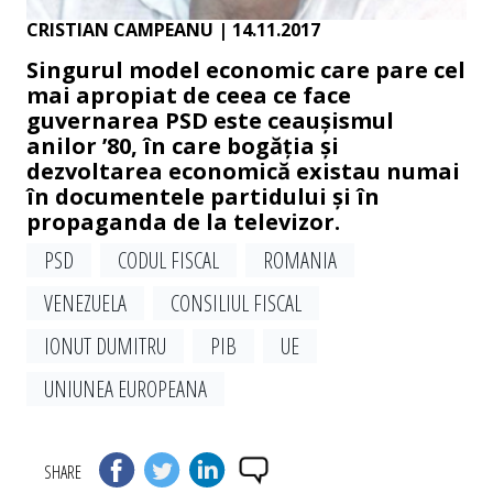
CRISTIAN CAMPEANU
| 14.11.2017
Singurul model economic care pare cel
mai apropiat de ceea ce face
guvernarea PSD este ceaușismul
anilor ’80, în care bogăția și
dezvoltarea economică existau numai
în documentele partidului și în
propaganda de la televizor.
PSD
CODUL FISCAL
ROMANIA
VENEZUELA
CONSILIUL FISCAL
IONUT DUMITRU
PIB
UE
UNIUNEA EUROPEANA
SHARE