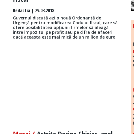
Redactia
| 29.03.2018
Guvernul discută azi o nouă Ordonanță de
Urgență pentru modificarea Codului fiscal, care să
ofere posibilitatea opțiunii firmelor să aleagă
între impozitul pe profit sau pe cifra de afaceri
dacă aceasta este mai mică de un milion de euro.
Mesaj /
Actriţa Dorina Chiriac, apel