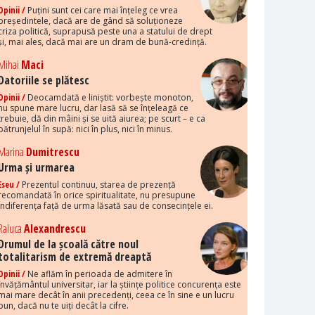
Opinii /
Puțini sunt cei care mai înțeleg ce vrea
președintele, dacă are de gând să soluționeze
criza politică, suprapusă peste una a statului de drept
și, mai ales, dacă mai are un dram de bună-credință.
Mihai
Maci
Datoriile se plătesc
Opinii /
Deocamdată e liniștit: vorbește monoton,
nu spune mare lucru, dar lasă să se înțeleagă ce
trebuie, dă din mâini și se uită aiurea; pe scurt – e ca
pătrunjelul în supă: nici în plus, nici în minus.
Marina
Dumitrescu
Urma și urmarea
Eseu /
Prezentul continuu, starea de prezență
recomandată în orice spiritualitate, nu presupune
indiferența față de urma lăsată sau de consecințele ei.
Raluca
Alexandrescu
Drumul de la școală către noul
totalitarism de extremă dreaptă
Opinii /
Ne aflăm în perioada de admitere în
învățământul universitar, iar la științe politice concurența este
mai mare decât în anii precedenți, ceea ce în sine e un lucru
bun, dacă nu te uiți decât la cifre.