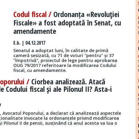
Codul fiscal /
Ordonanța «Revoluţiei
Fiscale» a fost adoptată în Senat, cu
amendamente
E.b.
| 04.12.2017
Senatul a adoptat luni, în calitate de primă
cameră sesizată, cu 71 de voturi "pentru" și 37
"împotrivă", proiectul de lege pentru aprobarea
OUG 79/2017 referitoare la modificarea Codului
fiscal, cu amendamente.
Poporului /
Ciorbea analizează. Atacă
e Codului fiscal şi ale Pilonul II? Asta-i
7
, Avocatul Poporului, a declarat că analizează aspectele
ționalitate invocate la ordonanțele privind modificarea
și Pilonul II de pensii, susținând că anul acesta va lua o