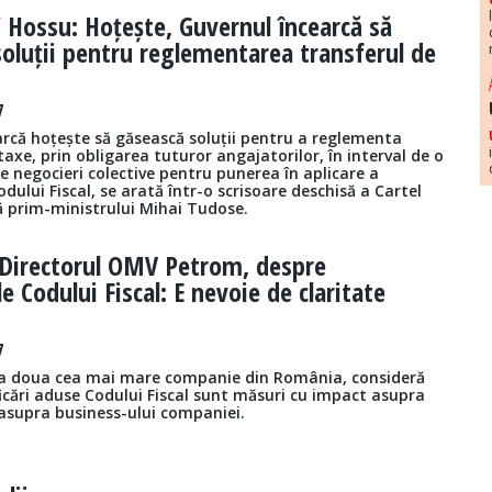
/
Hossu: Hoțește, Guvernul încearcă să
oluții pentru reglementarea transferul de
7
arcă hoțește să găsească soluții pentru a reglementa
taxe, prin obligarea tuturor angajatorilor, în interval de o
eze negocieri colective pentru punerea în aplicare a
odului Fiscal, se arată într-o scrisoare deschisă a Cartel
ă prim-ministrului Mihai Tudose.
Directorul OMV Petrom, despre
e Codului Fiscal: E nevoie de claritate
7
a doua cea mai mare companie din România, consideră
icări aduse Codului Fiscal sunt măsuri cu impact asupra
 asupra business-ului companiei.