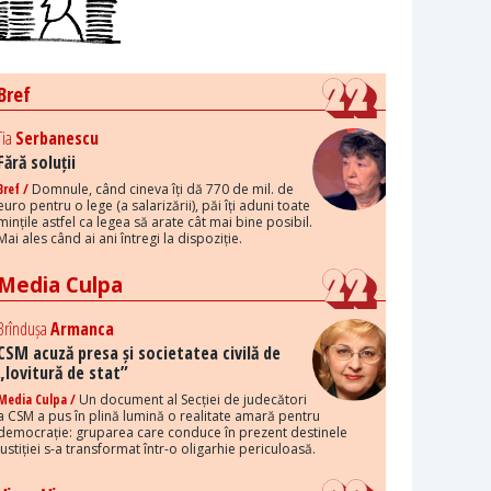
Bref
Tia
Serbanescu
Fără soluții
Bref /
Domnule, când cineva îți dă 770 de mil. de
euro pentru o lege (a salarizării), păi îți aduni toate
mințile astfel ca legea să arate cât mai bine posibil.
Mai ales când ai ani întregi la dispoziție.
Media Culpa
Brîndușa
Armanca
CSM acuză presa și societatea civilă de
„lovitură de stat”
Media Culpa /
Un document al Secției de judecători
a CSM a pus în plină lumină o realitate amară pentru
democrație: gruparea care conduce în prezent destinele
justiției s-a transformat într-o oligarhie periculoasă.