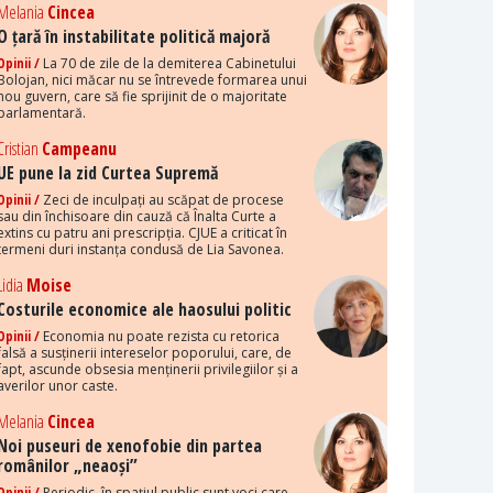
Melania
Cincea
O țară în instabilitate politică majoră
Opinii /
La 70 de zile de la demiterea Cabinetului
Bolojan, nici măcar nu se întrevede formarea unui
nou guvern, care să fie sprijinit de o majoritate
parlamentară.
Cristian
Campeanu
UE pune la zid Curtea Supremă
Opinii /
Zeci de inculpați au scăpat de procese
sau din închisoare din cauză că Înalta Curte a
extins cu patru ani prescripția. CJUE a criticat în
termeni duri instanța condusă de Lia Savonea.
Lidia
Moise
Costurile economice ale haosului politic
Opinii /
Economia nu poate rezista cu retorica
falsă a susținerii intereselor poporului, care, de
fapt, ascunde obsesia menținerii privilegiilor și a
averilor unor caste.
Melania
Cincea
Noi puseuri de xenofobie din partea
românilor „neaoși”
Opinii /
Periodic, în spațiul public sunt voci care