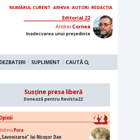
NUMĂRUL CURENT
ARHIVA
AUTORI
REDACȚIA
Editorial 22
Andrei
Cornea
Inadecvarea unui președinte
DEZBATERI
SUPLIMENT
CAUTĂ
Susține presa liberă
Donează pentru Revista22
Opinii
Andreea
Pora
„Savonizarea” lui Nicușor Dan