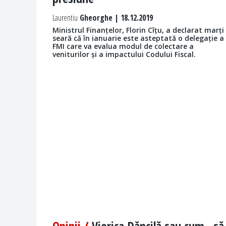
Laurentiu
Gheorghe | 18.12.2019
Ministrul Finanțelor, Florin Cîțu, a declarat marți
seară că în ianuarie este asteptată o delegație a
FMI care va evalua modul de colectare a
veniturilor și a impactului Codului Fiscal.
Opinii /
Viorica Dăncilă sau cum „să