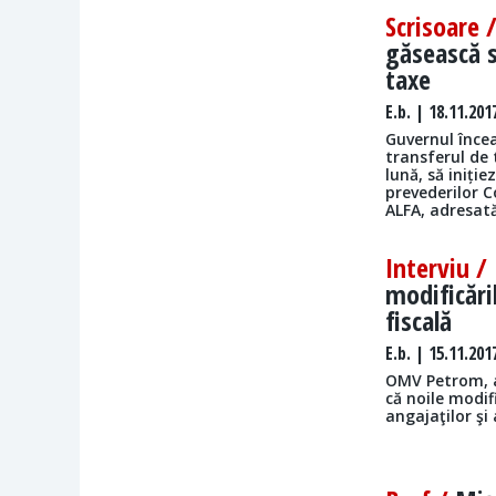
Scrisoare 
găsească s
taxe
E.b.
| 18.11.201
Guvernul înce
transferul de 
lună, să iniți
prevederilor C
ALFA, adresat
Interviu /
modificăril
fiscală
E.b.
| 15.11.201
OMV Petrom, 
că noile modif
angajaţilor şi