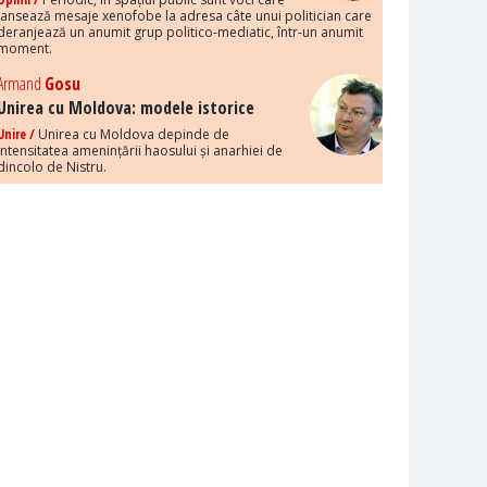
lansează mesaje xenofobe la adresa câte unui politician care
deranjează un anumit grup politico-mediatic, într-un anumit
moment.
Armand
Gosu
Unirea cu Moldova: modele istorice
Unire /
Unirea cu Moldova depinde de
intensitatea amenințării haosului și anarhiei de
dincolo de Nistru.