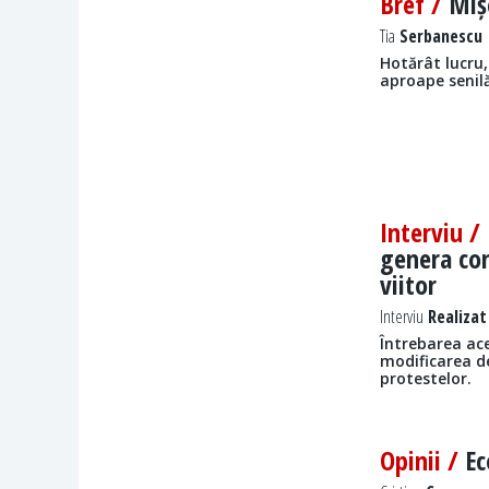
Bref /
Mișe
Tia
Serbanescu |
Hotărât lucru,
aproape senilă:
Interviu /
genera con
viitor
Interviu
Realizat
Întrebarea ace
modificarea de 
protestelor.
Opinii /
Ec