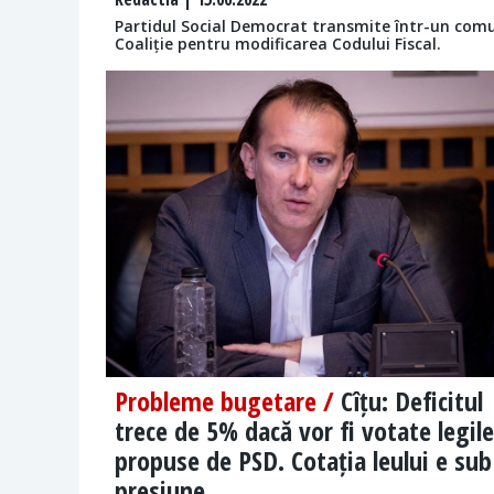
Partidul Social Democrat transmite într-un comu
Coaliție pentru modificarea Codului Fiscal.
Probleme bugetare /
Cîțu: Deficitul
trece de 5% dacă vor fi votate legile
propuse de PSD. Cotația leului e sub
presiune