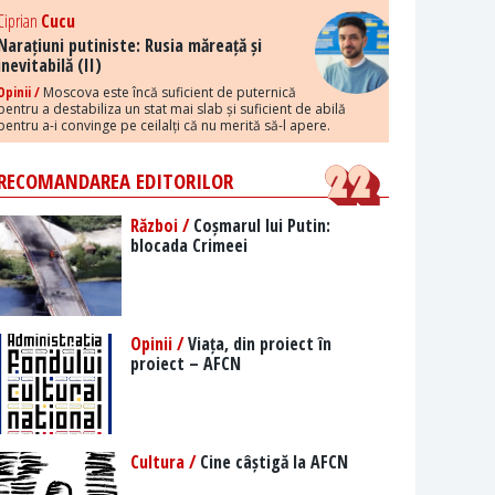
Ciprian
Cucu
Narațiuni putiniste: Rusia măreață și
inevitabilă (II)
Opinii /
Moscova este încă suficient de puternică
pentru a destabiliza un stat mai slab și suficient de abilă
pentru a-i convinge pe ceilalți că nu merită să-l apere.
RECOMANDAREA EDITORILOR
Război /
Coșmarul lui Putin:
blocada Crimeei
Opinii /
Viața, din proiect în
proiect – AFCN
Cultura /
Cine câștigă la AFCN