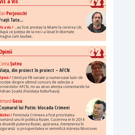
Vis a Vis
Dan
Perjovschi
Frații Tate...
Vis a vis /
...au fost arestați la Miami la cererea UK,
după ce Justiția de la noi i-a lăsat în libertate
magna cum laudae,
Opinii
Corina
Șuteu
Viața, din proiect în proiect – AFCN
Opinii /
Citind pe FB variate și numeroase luări de
poziție despre ultimul concurs de selecție a
proiectelor AFCN, mi-au atras atenția comentariile lui
Adrian Șoaită (Fundația Kulturhaus).
Armand
Gosu
Coșmarul lui Putin: blocada Crimeei
Război /
Peninsula Crimeea a fost prioritatea
numărul unu în politica Rusiei. Cucerirea ei în 2014
a dovedit puterea Rusiei, apărarea, menținerea în
siguranță și prosperitatea ei semnifică măreția Moscovei.