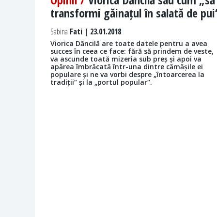
transformi găinațul în salată de pui
Sabina
Fati | 23.01.2018
Viorica Dăncilă are toate datele pentru a avea
succes în ceea ce face: fără să prindem de veste,
va ascunde toată mizeria sub preș și apoi va
apărea îmbrăcată într-una dintre cămășile ei
populare și ne va vorbi despre „întoarcerea la
tradiții“ și la „portul popular“.