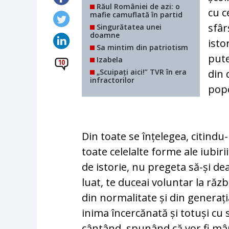
Răul României de azi: o
cu c
mafie camuflată în partid
sfâr
Singurătatea unei
doamne
isto
Sa mintim din patriotism
pute
Izabela
10
„Scuipați aici!” TVR în era
din 
infractorilor
pop
Din toate se înțelegea, citindu
toate celelalte forme ale iubiri
de istorie, nu pregeta să-și dea
luat, te duceai voluntar la răzb
din normalitate și din generația 
inima încercănată și totuși cu 
cântând, spunând că vor fi mân