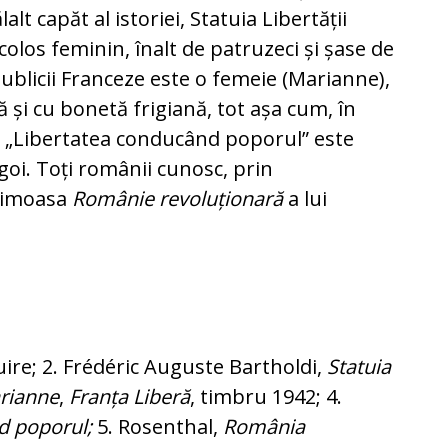
lt capăt al istoriei, Statuia Libertății
 colos feminin, înalt de patruzeci și șase de
publicii Franceze este o femeie (Marianne),
ă și cu bonetă frigiană, tot așa cum, în
ix, „Libertatea conducând poporul” este
 goi. Toți românii cunosc, prin
aimoasa
Românie revoluționară
a lui
uire;
2. Frédéric Auguste Bartholdi,
Statuia
rianne
,
Franța Liberă
, timbru 1942; 4.
d poporul;
5. Rosenthal,
România