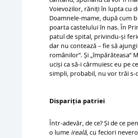
Voievozilor, răniți în lupta cu
Doamnele-mame, după cum bine 
poarta castelului în nas. În P
patul de spital, privindu-și fer
dar nu contează – fie să ajun
românilor”. Și „împărăteasa” Ma
uciși ca să-i cârmuiesc eu pe ce
simpli, probabil, nu vor trăi s-
Dispariția patriei
Într-adevăr, de ce? Și de ce pe
o lume
ireală
, cu feciori neve