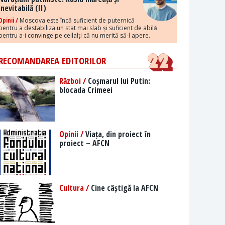
inevitabilă (II)
Opinii /
Moscova este încă suficient de puternică
pentru a destabiliza un stat mai slab și suficient de abilă
pentru a-i convinge pe ceilalți că nu merită să-l apere.
RECOMANDAREA EDITORILOR
Război /
Coșmarul lui Putin:
blocada Crimeei
Opinii /
Viața, din proiect în
proiect – AFCN
Cultura /
Cine câștigă la AFCN