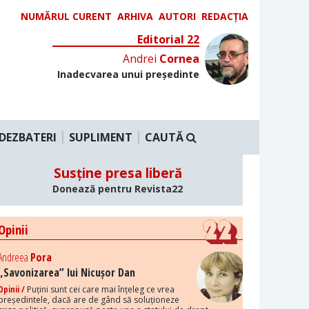
NUMĂRUL CURENT
ARHIVA
AUTORI
REDACȚIA
Editorial 22
Andrei
Cornea
Inadecvarea unui președinte
DEZBATERI
SUPLIMENT
CAUTĂ
Susține presa liberă
Donează pentru Revista22
Opinii
Andreea
Pora
„Savonizarea” lui Nicușor Dan
Opinii /
Puțini sunt cei care mai înțeleg ce vrea
președintele, dacă are de gând să soluționeze