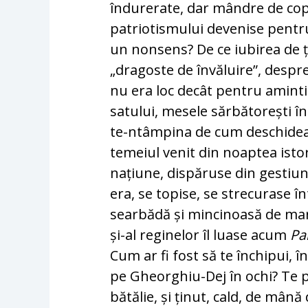
îndurerate, dar mândre de copii
patriotismului devenise pentru
un nonsens? De ce iubirea de 
„dragoste de învăluire”, desp
nu era loc decât pentru amintiri
satului, mesele sărbătorești în 
te-ntâmpina de cum deschidea
temeiul venit din noaptea istori
națiune, dispăruse din gestiun
era, se topise, se strecurase în
searbădă și mincinoasă de manu
și-al reginelor îl luase acum
Pa
Cum ar fi fost să te închipui, î
pe Gheorghiu-Dej în ochi? Te p
bătălie, și ținut, cald, de mân