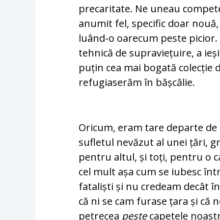
precaritate. Ne uneau competen
anumit fel, specific doar nouă,
luând-o oarecum peste picior. 
tehnică de supraviețuire, a ieș
puțin cea mai bogată colecție 
refugiaserăm în bășcălie.
Oricum, eram tare departe de a
sufletul nevăzut al unei țări, g
pentru altul, și toți, pentru o
cel mult așa cum se iubesc într
fataliști și nu credeam decât în 
că ni se cam furase țara și că 
petrecea
peste
capetele noastr