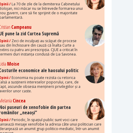
Opinii /
La 70 de zile de la demiterea Cabinetului
Bolojan, nici măcar nu se întrevede formarea unui
nou guvern, care să fie sprijinit de o majoritate
parlamentară.
Cristian
Campeanu
UE pune la zid Curtea Supremă
Opinii /
Zeci de inculpați au scăpat de procese
sau din închisoare din cauză că Înalta Curte a
extins cu patru ani prescripția. CJUE a criticat în
termeni duri instanța condusă de Lia Savonea.
Lidia
Moise
Costurile economice ale haosului politic
Opinii /
Economia nu poate rezista cu retorica
falsă a susținerii intereselor poporului, care, de
fapt, ascunde obsesia menținerii privilegiilor și a
averilor unor caste.
Melania
Cincea
Noi puseuri de xenofobie din partea
românilor „neaoși”
Opinii /
Periodic, în spațiul public sunt voci care
lansează mesaje xenofobe la adresa câte unui politician care
deranjează un anumit grup politico-mediatic, într-un anumit