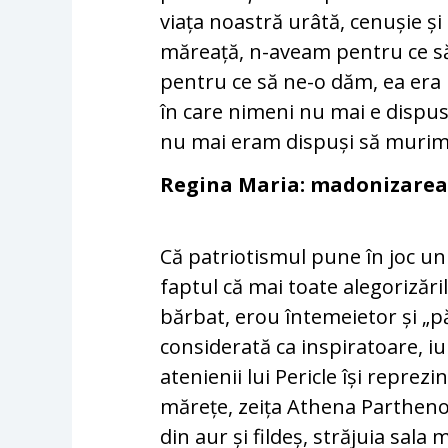
viața noastră urâtă, cenușie și
măreață, n-aveam pentru ce să
pentru ce să ne-o dăm, ea era u
în care nimeni nu mai e dispus
nu mai eram dispuși să murim
Regina Maria: madonizare
Că patriotismul pune în joc u
faptul că mai toate alegorizăril
bărbat, erou întemeietor și „păr
considerată ca inspiratoare, iu
atenienii lui Pericle își repre
mărețe, zeița Athena Parthenos 
din aur și fildeș, străjuia sala 