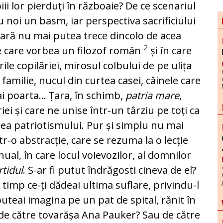
i lor pierduți în războaie? De ce scenariul
 noi un basm, iar perspectiva sacrificiului
țară nu mai putea trece dincolo de acea
2
re care vorbea un filozof român
și în care
le copilăriei, mirosul colbului de pe ulița
familie, nucul din curtea casei, câinele care
i poarta… Țara, în schimb,
patria mare
,
ei și care ne unise într-un târziu pe toți ca
ea patriotismului. Pur și simplu nu mai
tr-o abstracție, care se rezuma la o lecție
al, în care locul voievozilor, al domnilor
rtidul
. S-ar fi putut îndrăgosti cineva de el?
n timp ce-ți dădeai ultima suflare, privindu-l
uteai imagina pe un pat de spital, rănit în
ă de către tovarășa Ana Pauker? Sau de către