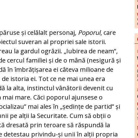
spăruse și celălalt personaj,
Poporul
, care
ectul suveran al propriei sale istorii.
au la gardul ogrăzii. „Iubirea de neam”,
e cercul familiei și de o mână (nesigură și
dă în îmbrățișarea ei câteva milioane de
 de istoria ei. Tot ce ne mai unea era
 la alta, instinctul vânătorii devenit cu
ra mai mare. Căci poporul ajunsese o
cializau” mai ales în „ședințe de partid” și
 pe alții la Securitate. Cum să obții o
ată dresată prin teroare să răspundă la
 detestau privindu-și unii în alții propria