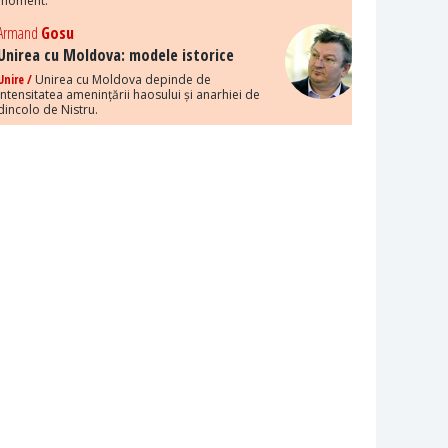
moment.
Armand
Gosu
Unirea cu Moldova: modele istorice
Unire /
Unirea cu Moldova depinde de
intensitatea amenințării haosului și anarhiei de
dincolo de Nistru.