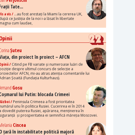
Dan
Perjovschi
Frații Tate...
Vis a vis /
...au fost arestați la Miami la cererea UK,
după ce Justiția de la noi i-a lăsat în libertate
magna cum laudae,
Opinii
Corina
Șuteu
Viața, din proiect în proiect – AFCN
Opinii /
Citind pe FB variate și numeroase luări de
poziție despre ultimul concurs de selecție a
proiectelor AFCN, mi-au atras atenția comentariile lui
Adrian Șoaită (Fundația Kulturhaus).
Armand
Gosu
Coșmarul lui Putin: blocada Crimeei
Război /
Peninsula Crimeea a fost prioritatea
numărul unu în politica Rusiei. Cucerirea ei în 2014
a dovedit puterea Rusiei, apărarea, menținerea în
siguranță și prosperitatea ei semnifică măreția Moscovei.
Melania
Cincea
O țară în instabilitate politică majoră