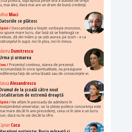
criza politică, suprapusă peste una a statului de drept
și, mai ales, dacă mai are un dram de bună-credință.
Mihai
Maci
Datoriile se plătesc
Opinii /
Deocamdată e liniștit: vorbește monoton,
nu spune mare lucru, dar lasă să se înțeleagă ce
trebuie, dă din mâini și se uită aiurea; pe scurt – e ca
pătrunjelul în supă: nici în plus, nici în minus.
Marina
Dumitrescu
Urma și urmarea
Eseu /
Prezentul continuu, starea de prezență
recomandată în orice spiritualitate, nu presupune
indiferența față de urma lăsată sau de consecințele ei.
Raluca
Alexandrescu
Drumul de la școală către noul
totalitarism de extremă dreaptă
Opinii /
Ne aflăm în perioada de admitere în
învățământul universitar, iar la științe politice concurența este
mai mare decât în anii precedenți, ceea ce în sine e un lucru
bun, dacă nu te uiți decât la cifre.
Ciprian
Cucu
Narațiuni putiniste: Rusia măreață și