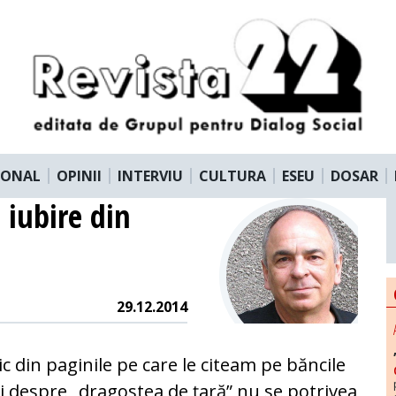
IONAL
OPINII
INTERVIU
CULTURA
ESEU
DOSAR
iubire din
29.12.2014
c din paginile pe care le citeam pe băncile
ii despre „dragostea de țară” nu se potrivea