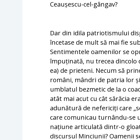
Ceaușescu-cel-gângav?
Dar din idila patriotismului di
încetase de mult să mai fie subi
Sentimentele oamenilor se opre
împuținată, nu trecea dincolo d
ea) de prieteni. Necum să prin
români, mândri de patria lor și
umblatul bezmetic de la o coadă
atât mai acut cu cât sărăcia e
adunătură de nefericiți care „so
care comunicau turnându-se unii
națiune articulată dintr-o glo
discursul Minciunii? Oamenii se