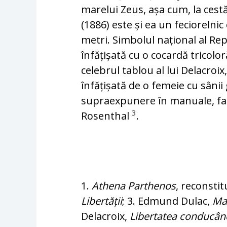
marelui Zeus, așa cum, la cestăla
(1886) este și ea un feciorelnic
metri. Simbolul național al Re
înfățișată cu o cocardă tricolor
celebrul tablou al lui Delacro
înfățișată de o femeie cu sânii
supraexpunere în manuale, f
3
Rosenthal
.
1.
Athena Parthenos
, reconstit
Libertății
; 3. Edmund Dulac,
Ma
Delacroix,
Libertatea conducân