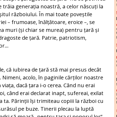
e trăia generația noastră, a celor născuți la
șitul războiului. În mai toate poveștile
riei – frumoase, înălțătoare, eroice –, se
a muri (și chiar se murea) pentru țară și
dragoste de țară. Patrie, patriotism,
or…
-le, că iubirea de țară stă mai presus decât
i. Nimeni, acolo, în paginile cărților noastre
 viața, dacă țara i-o cerea. Când nu erai
oi, când erai declarat inapt, sufereai, exilat
ta. Părinții își trimiteau copiii la război cu
surâsul pe buze. Tinerii plecau la luptă
dri să moară „pentru țara și poporul lor”.