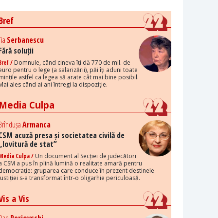
Bref
Tia
Serbanescu
Fără soluții
Bref /
Domnule, când cineva îți dă 770 de mil. de
euro pentru o lege (a salarizării), păi îți aduni toate
mințile astfel ca legea să arate cât mai bine posibil.
Mai ales când ai ani întregi la dispoziție.
Media Culpa
Brîndușa
Armanca
CSM acuză presa și societatea civilă de
„lovitură de stat”
Media Culpa /
Un document al Secției de judecători
a CSM a pus în plină lumină o realitate amară pentru
democrație: gruparea care conduce în prezent destinele
justiției s-a transformat într-o oligarhie periculoasă.
Vis a Vis