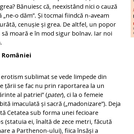
 grea? Bănuiesc că, neexistând nici o cauză
 „ne-o dăm”. Și tocmai fiindcă n-aveam
râtă, cenușie și grea. De altfel, un popor
 să moară e în mod sigur bolnav. Iar noi
.
a României
n erotism sublimat se vede limpede din
e țării se fac nu prin raportarea la un
inte al patriei” (
pater
), ci la o femeie
bită imaculată și sacră („madonizare”). Deja
zintă Cetatea sub forma unei fecioare
(statuia ei, înaltă de zece metri, făcută
mare a Parthenon-ului), fiica însăși a