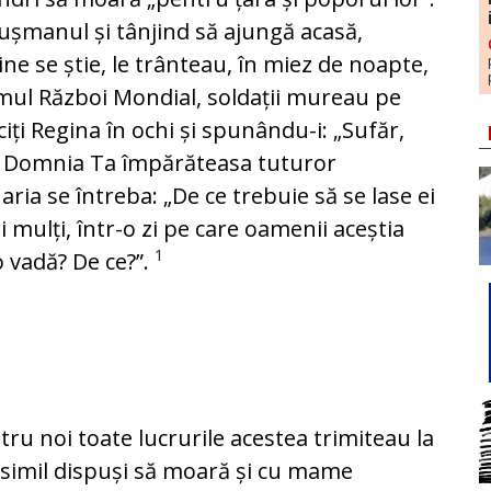
 dușmanul și tânjind să ajungă acasă,
se știe, le trânteau, în miez de noapte,
rimul Război Mondial, soldații mureau pe
iciți Regina în ochi și spunându-i: „Sufăr,
gi Domnia Ta împărăteasa tuturor
ria se întreba: „De ce trebuie să se lase ei
i mulți, într-o zi pe care oamenii aceștia
1
o vadă? De ce?”.
ntru noi toate lucrurile acestea trimiteau la
rosimil dispuși să moară și cu mame