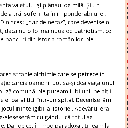
ța vaietului și plânsul de milă. Și un
 de a trăi suferința în imponderabilul ei,
Din acest „haz de necaz”, care devenise o
it, dacă nu o formă nouă de patriotism, cel
de bancuri din istoria românilor. Ne
cea stranie alchimie care se petrece în
rație căreia oamenii pot să-și dea viața unul
 cauză comună. Ne puteam iubi unii pe alții
e ei paraliticii într-un spital. Deveniserăm
jocul ininteligibil al Istoriei. Adevărul era
ne-aleseserăm cu gândul că totul se
e. Dar de ce, în mod paradoxal, țineam la