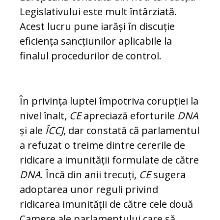
Legislativului este mult întârziată.
Acest lucru pune iarăși în discuție
eficiența sancțiunilor aplicabile la
finalul procedurilor de control.
În privința luptei împotriva corupției la
ni­vel înalt,
CE
apreciază eforturile
DNA
și ale
ÎCCJ
, dar constată că parlamentul
a re­fuzat o treime dintre cererile de
ridicare a imunității formulate de către
DNA
. Încă din anii trecuți,
CE
sugera
adoptarea unor reguli privind
ridicarea imunității de către cele două
Camere ale parlamentului care să