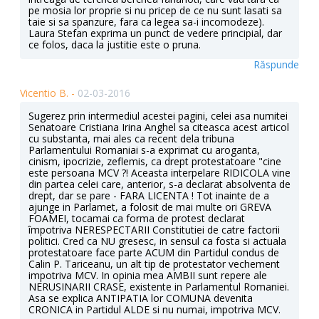
pe mosia lor proprie si nu pricep de ce nu sunt lasati sa
taie si sa spanzure, fara ca legea sa-i incomodeze).
Laura Stefan exprima un punct de vedere principial, dar
ce folos, daca la justitie este o pruna.
Răspunde
Vicentio B. -
02-03-2016
Sugerez prin intermediul acestei pagini, celei asa numitei
Senatoare Cristiana Irina Anghel sa citeasca acest articol
cu substanta, mai ales ca recent dela tribuna
Parlamentului Romaniai s-a exprimat cu aroganta,
cinism, ipocrizie, zeflemis, ca drept protestatoare "cine
este persoana MCV ?! Aceasta interpelare RIDICOLA vine
din partea celei care, anterior, s-a declarat absolventa de
drept, dar se pare - FARA LICENTA ! Tot inainte de a
ajunge in Parlamet, a folosit de mai multe ori GREVA
FOAMEI, tocamai ca forma de protest declarat
împotriva NERESPECTARII Constitutiei de catre factorii
politici. Cred ca NU gresesc, in sensul ca fosta si actuala
protestatoare face parte ACUM din Partidul condus de
Calin P. Tariceanu, un alt tip de protestator vechement
impotriva MCV. In opinia mea AMBII sunt repere ale
NERUSINARII CRASE, existente in Parlamentul Romaniei.
Asa se explica ANTIPATIA lor COMUNA devenita
CRONICA in Partidul ALDE si nu numai, impotriva MCV.