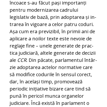
încoace s-au făcut pași im­portanți
pentru moder­ni­zarea cadrului
legislativ de bază, prin adoptarea și in­
trarea în vigoare a celor pa­tru coduri.
Așa cum era previzibil, în pri­mii ani de
aplicare a noilor texte este ne­voie de
reglaje fine – unele generate de prac­
tica judiciară, altele generate de de­ci­zii
ale
CCR
. Din păcate, parlamentul în­târ­
zie adoptarea actelor normative care
să mo­difice codurile în sensul corect,
dar, în același timp, promovează
periodic ini­ția­ti­ve bizare care tind să
pună în pericol mun­ca organelor
judiciare. Încă există în par­la­ment o