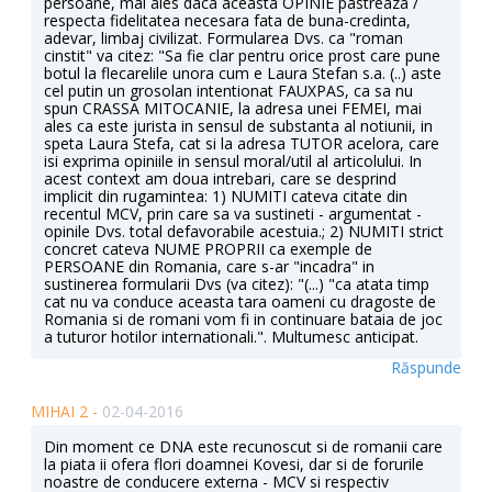
persoane, mai ales daca aceasta OPINIE pastreaza /
respecta fidelitatea necesara fata de buna-credinta,
adevar, limbaj civilizat. Formularea Dvs. ca "roman
cinstit" va citez: "Sa fie clar pentru orice prost care pune
botul la flecarelile unora cum e Laura Stefan s.a. (..) aste
cel putin un grosolan intentionat FAUXPAS, ca sa nu
spun CRASSA MITOCANIE, la adresa unei FEMEI, mai
ales ca este jurista in sensul de substanta al notiunii, in
speta Laura Stefa, cat si la adresa TUTOR acelora, care
isi exprima opiniile in sensul moral/util al articolului. In
acest context am doua intrebari, care se desprind
implicit din rugamintea: 1) NUMITI cateva citate din
recentul MCV, prin care sa va sustineti - argumentat -
opinile Dvs. total defavorabile acestuia.; 2) NUMITI strict
concret cateva NUME PROPRII ca exemple de
PERSOANE din Romania, care s-ar "incadra" in
sustinerea formularii Dvs (va citez): "(...) "ca atata timp
cat nu va conduce aceasta tara oameni cu dragoste de
Romania si de romani vom fi in continuare bataia de joc
a tuturor hotilor internationali.". Multumesc anticipat.
Răspunde
MIHAI 2 -
02-04-2016
Din moment ce DNA este recunoscut si de romanii care
la piata ii ofera flori doamnei Kovesi, dar si de forurile
noastre de conducere externa - MCV si respectiv