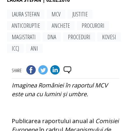
LAURA STEFAN
| 02.02.2016
LAURA STEFAN
MCV
JUSTITIE
ANTICORUPTIE
ANCHETE
PROCURORI
MAGISTRATI
DNA
PROCEDURI
KOVESI
ICCJ
ANI
SHARE
Imaginea României în raportul MCV
este una cu lumini și umbre.
Publicarea raportului anual al
Comisiei
Eu­ropene
în cadrul
Mecanismului de