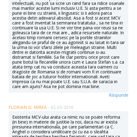
intelectuali, nu pot sa scrie un rand fara sa ridice osanale
mai marilor acestei lumi inclusiv U.E. Si asta pentru a se
pune ei bine cu strainii, ii lingusesc si ii adora parca
acestia detin adevarul absolut. Asa a fost si acest MCV
care a fost inventat la semnarea tratatului , sa ne tina in
continuare la usa U.E. Si ne vor tine pana vor reusi sa ne
goleasca tara de ce mai are , adica resursele naturale. In
acelasi timp romanii cersesc pe la portile strainilor
alegandu-se praful de ce au agonisit si au lasat in tara iar
la urma isi vor sfarsi zilele pe meleaguri straine. Multi
dintre ei datorita acestei migratii continue si-au
distramat si familiile. Sa fie clar pentru orice prost care
pune botul la flecarelile unora cum e Laura Stefan s.a. ca
atata timp cat nu va conduce aceasta tara oameni cu
dragoste de Romania si de romani vom fi in continuare
bataia de joc a tuturor hotilor internationali. Aveti
impresia ca nu mai poate U.E. sau S.U.A. de saracia in
care am ajuns? Asa ne pot domina mai bine.
Răspunde
FLORIAN D. MIREA -
02-03-2016
Existenta MCV-ului arata ca nimic nu se poate reforma
(in bine) in materie de justitie la noi, daca nu ar exista
presiunea internationala, pe care parlamentari ca C.
Anghel o considera umilitoare (si cu ea o sleahta
intreaga de terchea berchea fanarioti, care vad tara ca