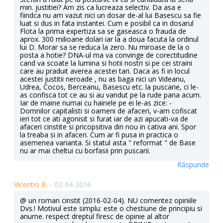
min. justitiei? Am zis ca lucreaza selectiv. Da asa e
fiindca nu am vazut nici un dosar de-al lui Basescu sa fie
luat si dus in fata instantei. Cum e posibil ca in dosarul
Flota la prima expertiza sa se gaseasca o frauda de
aprox. 300 milioane dolari iar la a doua facuta la ordinul
lui D. Morar sa se reduca la zero. Nu miroase de la o
posta a hotie? DNA-ul ma va convinge de corectitudine
cand va scoate la lumina si hotii nostri si pe cei straini
care au praduit averea acestei tari. Daca as fi in locul
acestei justitii neroade , nu as baga nici un Videanu,
Udrea, Cocos, Berceanu, Basescu etc. la puscarie, ci le-
as confisca tot ce au si au vandut pe la rude pana acum.
Iar de maine numai cu hainele pe ei le-as zice: -
Domnilor capitalisti si oameni de afaceri, v-am cofiscat
ieri tot ce ati agonisit si furat iar de azi apucati-va de
afaceri cinstite si pricopsitiva din nou in cativa ani. Spor
la treaba si in afaceri. Cum ar fi pusa in practica o
asemenea varianta. Si statul asta " reformat " de Base
nu ar mai cheltui cu borfasii prin puscarii.
Răspunde
Vicentio B. -
02-04-2016
@ un roman cinstit (2016-02-04). NU comentez opiniile
Dvs.! Motivul este simplu: este o chestiune de principiu si
anume. respect dreptul firesc de opinie al altor