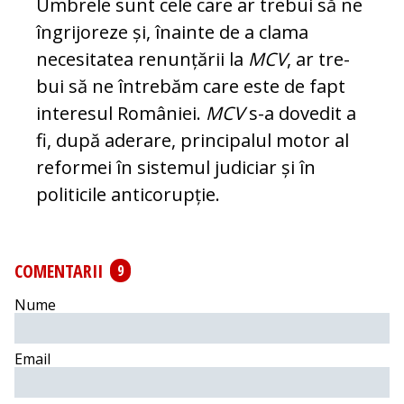
Umbrele sunt cele care ar trebui să ne
îngrijoreze și, înainte de a cla­ma
necesitatea renunțării la
MCV
, ar tre­
bui să ne întrebăm care este de fapt
in­te­resul României.
MCV
s-a dovedit a
fi, du­pă aderare, principalul motor al
reformei în sistemul judiciar și în
politicile an­ti­co­rupție.
COMENTARII
9
Nume
Email