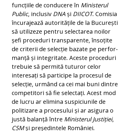
funcțiile de con­ducere în
Ministerul
Public
, inclusiv
DNA
și
DIICOT
. Comisia
încurajează autoritățile de la București
să utilizeze pentru selec­ta­rea noilor
șefi proceduri transparente, în­soțite
de criterii de selecție bazate pe per­for­
manță și integritate. Aceste proceduri
trebuie să permită tuturor celor
interesați să participe la procesul de
selecție, ur­mând ca cei mai buni dintre
competitori să fie se­lectați. Acest mod
de lucru ar eli­mi­na suspiciunile de
politizare a pro­ce­su­lui și ar asigura o
justă balanță între
Ministerul Justiției
,
CSM
și președintele României.