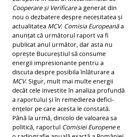
Coo­perare și Verificare
a generat din
nou o dezbatere despre necesitatea și
ac­tua­li­ta­tea
MCV
.
Comisia Eu­ro­pea­nă
a
anunțat că următorul raport va fi
publicat anul următor, dar asta nu
opreș­te Bucureștiul să consume
energii impresionante pen­tru a
discuta despre po­si­bila înlăturare a
MCV
. Si­gur, mult mai multe ener­gii
decât cele investite în analiza profundă
a ra­por­tu­lui și în remedierea de­fi­ci­
ențelor pe care acesta le constată.
Până la urmă, dincolo de valoarea sa
politică, ra­por­tul
Comisiei Europene
e
o radiografie anuală exactă a României