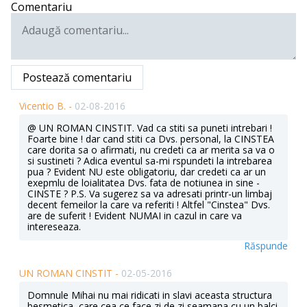
Comentariu
Postează comentariu
Vicentio B. -
02-08-2016
@ UN ROMAN CINSTIT. Vad ca stiti sa puneti intrebari !
Foarte bine ! dar cand stiti ca Dvs. personal, la CINSTEA
care dorita sa o afirmati, nu credeti ca ar merita sa va o
si sustineti ? Adica eventul sa-mi rspundeti la intrebarea
pua ? Evident NU este obligatoriu, dar credeti ca ar un
exepmlu de loialitatea Dvs. fata de notiunea in sine -
CINSTE ? P.S. Va sugerez sa va adresati printr-un limbaj
decent femeilor la care va referiti ! Altfel "Cinstea" Dvs.
are de suferit ! Evident NUMAI in cazul in care va
intereseaza.
Răspunde
UN ROMAN CINSTIT -
02-05-2016
Domnule Mihai nu mai ridicati in slavi aceasta structura
besmetica, care cea ce face zi de zi seamana cu un balci