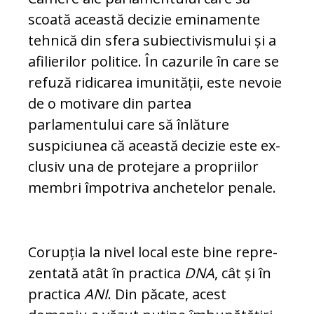
scoată această decizie eminamente
teh­nică din sfera subiectivismului și a
afi­lie­ri­lor politice. În cazurile în care se
refuză ri­dicarea imunității, este nevoie
de o mo­ti­vare din partea
parlamentului care să înlă­ture
suspiciunea că această decizie este ex­
clusiv una de protejare a propriilor
mem­bri împotriva anchetelor penale.
Corupția la nivel local este bine re­pre­
zen­tată atât în practica
DNA
, cât și în
practica
ANI
. Din păcate, acest