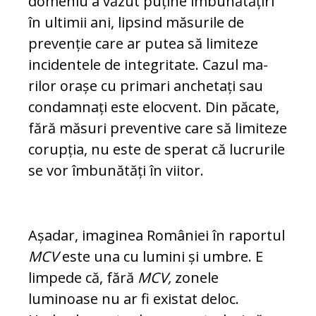
domeniu a văzut puține îmbunătățiri
în ultimii ani, lipsind măsurile de
prevenție care ar putea să li­mi­teze
incidentele de integritate. Cazul ma­
rilor orașe cu primari anchetați sau
con­damnați este elocvent. Din păcate,
fă­ră măsuri preventive care să limiteze
co­rup­ția, nu este de sperat că lucrurile
se vor îm­bunătăți în viitor.
Așadar, imaginea României în raportul
MCV
este una cu lumini și umbre. E
lim­pede că, fără
MCV,
zonele
luminoase nu ar fi existat deloc.