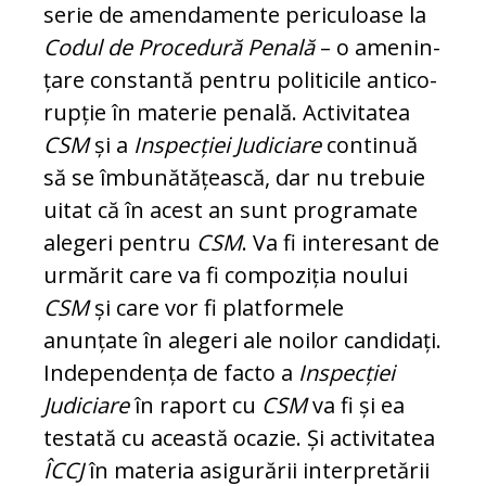
serie de amendamente periculoase la
Codul de Procedură Penală
– o ame­nin­
țare constantă pentru politicile anti­co­
rup­ție în materie penală. Activitatea
CSM
și a
Inspecției Judiciare
continuă
să se îm­bu­nătățească, dar nu trebuie
uitat că în acest an sunt programate
alegeri pentru
CSM
. Va fi interesant de
urmărit care va fi com­po­ziția noului
CSM
și care vor fi plat­for­mele
anunțate în alegeri ale noilor can­di­dați.
Independența de facto a
Inspecției
Judiciare
în raport cu
CSM
va fi și ea
tes­tată c­u această ocazie. Și activitatea
ÎCCJ
în materia asigurării interpretării