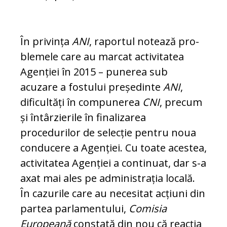
În privința
ANI
, raportul notează pro­
ble­mele care au marcat activitatea
Agenției în 2015 – punerea sub
acuzare a fostului președinte
ANI
,
dificultăți în compunerea
CNI
, precum
și întârzierile în finalizarea
procedurilor de selecție pentru noua
con­ducere a Agenției. Cu toate acestea,
acti­vi­tatea Agenției a continuat, dar s-a
axat mai ales pe administrația locală.
În ca­zu­rile care au necesitat acțiuni din
partea par­lamentului,
Comisia
Europeană
cons­ta­tă din nou că reacția