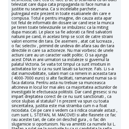
televizat care dupa cata propaganda isi face numai a
justitie nu seamana. Ca si incelelalte parchete ,
putregaiul este prezent in toate esaloanele din care e
compusa. Totul e pentru imagine, din cauza asta apar
tot felul de informatii din dosare iar cand iese la munca
pe teren toate televiziunile se imbulzesc ca la miting
dupa mascati. Le place sa fie adorati ca fiind salvatorii
natiunii pe cand, in acelasi timp se scot de catre straini
valori enorme din tara. De asemeni , atat cat lucreaza ,
o fac selectiv , primind de undeva din afara sau din tara
directiile in care sa actioneze. Nu mai vorbesc de unele
actiuni care au un caracter vadit politic. O sa ajunga
acest DNA in anii urmatori sa instaleze si guvernul la
palatul Victoria. Se vaita tot timpul ca sunt imixtiuni in
activitatea lor si ca nu sunt lasati sa lucreze. Fals. Li s-a
dat inamovibilitate, salarii mari ca nimeni in aceasta tara
( 4000-7000 euro) si alte facilitati, ramanand numai sa-si
faca datoria. Pentru asta nu trebuie sa munceasca
altcineva in locul lor mai ales ca majoritatea actiunilor de
investigatii le efectueaza politistii. Dar cand gresesc si nu
impart dreptatea corect de ce nu sunt sanctionati , ca
orice slujbas al statului? I n prezent va spun cu toata
sinceritatea, justitia este mai stramba cum n-a foat
niciodata. Cei pe care ii vedem ca ii ridica osanale astazi ,
cum sunt L. STEFAN, M. MACOVEI si alte flasnete ce fac
rau acestei tari, de cate ori deschid gura , o fac din
slugarnicie si oportunism. Nu va amintiti ca numele lui L.
Stefan a rulat pe la posturile tv ca si candidata la sefia