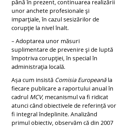
până în prezent, continuarea realizării
unor an­che­te profesionale şi
imparţiale, în cazul se­sizărilor de
corupţie la nivel înalt.
– Adoptarea unor măsuri
suplimentare de prevenire şi de luptă
împotriva corupţiei, în special în
administraţia locală.
Așa cum insistă
Comisia Europeană
la
fie­care publicare a raportului anual în
cadrul
MCV
, me­ca­nismul va fi ridicat
atunci când obiectivele de refe­rin­ță vor
fi integral înde­pli­ni­te. Analizând
primul obi­ec­tiv, observăm că din 2007