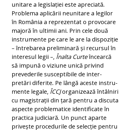
unitare a legislației este apreciată.
Problema apli­că­rii neunitare a legilor
în România a re­pre­zentat o provocare
majoră în ultimii ani. Prin cele două
instrumente pe care le are la dispoziție
– întrebarea preliminară și recursul în
interesul legii –,
Înalta Curte
încearcă
să impună o viziune unică pri­vind
prevederile susceptibile de in­ter­
pretări diferite. Pe lângă aceste ins­tru­
mente legale,
ÎCCJ
organizează întâlniri
cu magistrații din țară pentru a discuta
as­pecte problematice identificate în
practica judiciară. Un punct aparte
privește pro­ce­durile de selecție pentru