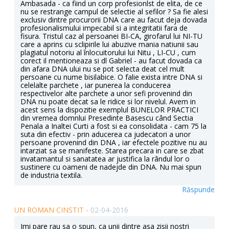
Ambasada - ca fiind un corp profesionlst de elita, de ce
nu se restrange campul de selectie al sefilor ? Sa fie alesi
exclusiv dintre procurorii DNA care au facut deja dovada
profesionalismului impecabil si a integritatii fara de
fisura. Tristul caz al persoanei BI-CA, girofarul lui NI-TU
care a aprins cu sclipirile lui abuzive mania natiunii sau
plagiatul notoriu al înlocuitorului lui Nitu , LI-CU , cum
corect il mentioneaza si dl Gabriel - au facut dovada ca
din afara DNA ului nu se pot selecta deat cel mult
persoane cu nume bisilabice. O falie exista intre DNA si
celelalte parchete , iar punerea la conducerea
respectivelor alte parchete a unor sefi provenind din
DNA nu poate decat sa le ridice si lor nivelul. Avem in
acest sens la dispozitie exemplul BUNELOR PRACTICI
din vremea domnlui Presedinte Basescu când Sectia
Penala a Inaltei Curti a fost si ea consolidata - cam 75 la
suta din efectiv - prin aducerea ca judecatori a unor
persoane provenind din DNA , iar efectele pozitive nu au
intarziat sa se manifeste. Starea precara in care se zbat
invatamantul si sanatatea ar justifica la rândul lor o
sustinere cu oameni de nadejde din DNA. Nu mai spun
de industria textila.
Răspunde
UN ROMAN CINSTIT -
02-04-2016
Imi pare rau sa o spun, ca unii dintre asa zisii nostri