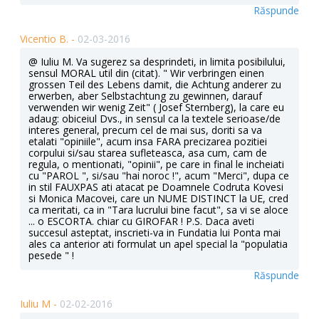
Răspunde
Vicentio B. -
02-03-2016
@ Iuliu M. Va sugerez sa desprindeti, in limita posibilului,
sensul MORAL util din (citat). " Wir verbringen einen
grossen Teil des Lebens damit, die Achtung anderer zu
erwerben, aber Selbstachtung zu gewinnen, darauf
verwenden wir wenig Zeit" ( Josef Sternberg), la care eu
adaug: obiceiul Dvs., in sensul ca la textele serioase/de
interes general, precum cel de mai sus, doriti sa va
etalati "opiniile", acum insa FARA precizarea pozitiei
corpului si/sau starea sufleteasca, asa cum, cam de
regula, o mentionati, "opinii", pe care in final le incheiati
cu "PAROL ", si/sau "hai noroc !", acum "Merci", dupa ce
in stil FAUXPAS ati atacat pe Doamnele Codruta Kovesi
si Monica Macovei, care un NUME DISTINCT la UE, cred
ca meritati, ca in "Tara lucrului bine facut", sa vi se aloce
... o ESCORTA. chiar cu GIROFAR ! P.S. Daca aveti
succesul asteptat, inscrieti-va in Fundatia lui Ponta mai
ales ca anterior ati formulat un apel special la "populatia
pesede " !
Răspunde
Iuliu M -
02-02-2016