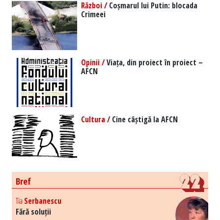
Război /
Coșmarul lui Putin: blocada
Crimeei
Opinii /
Viața, din proiect în proiect –
AFCN
Cultura /
Cine câștigă la AFCN
Bref
Tia
Serbanescu
Fără soluții