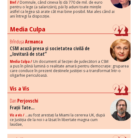
Bref /
Domnule, când cineva îți dă 770 de mil. de euro
pentru o lege (a salarizării), păi îți aduni toate mințile
astfel ca legea să arate cât mai bine posibil. Mai ales când ai
ani întregi la dispoziție.
Media Culpa
Brîndușa
Armanca
CSM acuză presa și societatea civilă de
„lovitură de stat”
Media Culpa /
Un document al Secției de judecători a CSM
a pus în plină lumină o realitate amară pentru democrație: gruparea
care conduce în prezent destinele justiției s-a transformat într-o
oligarhie periculoasă.
Vis a Vis
Dan
Perjovschi
Frații Tate...
Vis a vis /
...au fost arestați la Miami la cererea UK, după
ce Justiția de la noi i-a lăsat în libertate magna cum
laudae,