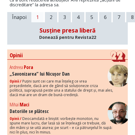
discreditare” la adresa sa.
Înapoi
1
2
3
4
5
6
7
8
Susține presa liberă
Donează pentru Revista22
Opinii
Andreea
Pora
„Savonizarea” lui Nicușor Dan
Opinii /
Puțini sunt cei care mai înțeleg ce vrea
președintele, dacă are de gând să soluționeze criza
politică, suprapusă peste una a statului de drept și, mai ales,
dacă mai are un dram de bună-credință.
Mihai
Maci
Datoriile se plătesc
Opinii /
Deocamdată e liniștit: vorbește monoton, nu
spune mare lucru, dar lasă să se înțeleagă ce trebuie, dă
din mâini și se uită aiurea; pe scurt – e ca pătrunjelul în supă:
nici în plus, nici în minus.