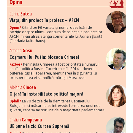
Opinii
Corina
Șuteu
Viața, din proiect în proiect – AFCN
Opinii /
Citind pe FB variate și numeroase luări de
poziție despre ultimul concurs de selecție a proiectelor
AFCN, mi-au atras atenția comentariile lui Adrian Șoaită
(Fundația Kulturhaus).
Armand
Gosu
Coșmarul lui Putin: blocada Crimeei
Război /
Peninsula Crimeea a fost prioritatea numărul
unu în politica Rusiei. Cucerirea ei în 2014 a dovedit
puterea Rusiei, apărarea, menținerea în siguranță și
prosperitatea ei semnifică măreția Moscovei.
Melania
Cincea
O țară în instabilitate politică majoră
Opinii /
La 70 de zile de la demiterea Cabinetului
Bolojan, nici măcar nu se întrevede formarea unui nou
guvern, care să fie sprijinit de o majoritate parlamentară.
Cristian
Campeanu
UE pune la zid Curtea Supremă