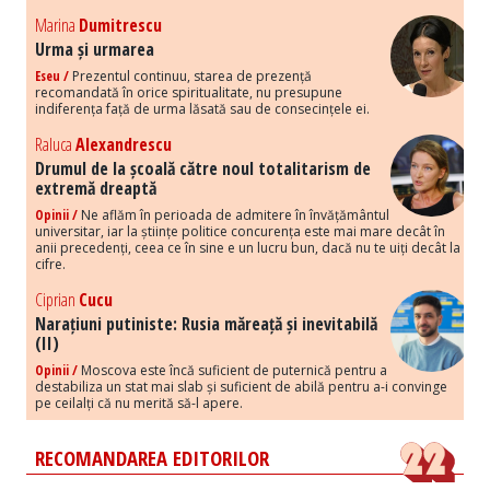
Marina
Dumitrescu
Urma și urmarea
Eseu /
Prezentul continuu, starea de prezență
recomandată în orice spiritualitate, nu presupune
indiferența față de urma lăsată sau de consecințele ei.
Raluca
Alexandrescu
Drumul de la școală către noul totalitarism de
extremă dreaptă
Opinii /
Ne aflăm în perioada de admitere în învățământul
universitar, iar la științe politice concurența este mai mare decât în
anii precedenți, ceea ce în sine e un lucru bun, dacă nu te uiți decât la
cifre.
Ciprian
Cucu
Narațiuni putiniste: Rusia măreață și inevitabilă
(II)
Opinii /
Moscova este încă suficient de puternică pentru a
destabiliza un stat mai slab și suficient de abilă pentru a-i convinge
pe ceilalți că nu merită să-l apere.
RECOMANDAREA EDITORILOR