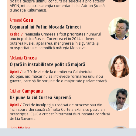
poziție despre ultimul concurs de selecție a proiectelor
AFCN, mi-au atras atenția comentariile lui Adrian Șoaită
(Fundația Kulturhaus).
Armand
Gosu
Coșmarul lui Putin: blocada Crimeei
Război /
Peninsula Crimeea a fost prioritatea numărul
unu în politica Rusiei. Cucerirea ei în 2014 a dovedit
puterea Rusiei, apărarea, menținerea în siguranță și
prosperitatea ei semnifică măreția Moscovei.
Melania
Cincea
O țară în instabilitate politică majoră
Opinii /
La 70 de zile de la demiterea Cabinetului
Bolojan, nici măcar nu se întrevede formarea unui nou
guvern, care să fie sprijinit de o majoritate parlamentară.
Cristian
Campeanu
UE pune la zid Curtea Supremă
Opinii /
Zeci de inculpați au scăpat de procese sau din
închisoare din cauză că Înalta Curte a extins cu patru ani
prescripția. CJUE a criticat în termeni duri instanța condusă
de Lia Savonea.
Lidia
Moise
Costurile economice ale haosului politic