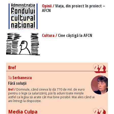
Opinii /
Viața, din proiect în proiect –
AFCN
Cultura /
Cine câștigă la AFCN
Bref
Tia
Serbanescu
Fără soluții
Bref /
Domnule, când cineva îți dă 770 de mil. de euro
pentru o lege (a salarizării), păi îți aduni toate mințile
astfel ca legea să arate cât mai bine posibil. Mai ales când ai
ani întregi la dispoziție.
Media Culpa