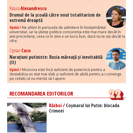
Raluca
Alexandrescu
Drumul de la școală către noul totalitarism de
extremă dreaptă
Opinii /
Ne aflăm în perioada de admitere în învățământul
universitar, iar la științe politice concurența este mai mare decât în
anii precedenți, ceea ce în sine e un lucru bun, dacă nu te uiți decât la
cifre.
Ciprian
Cucu
Narațiuni putiniste: Rusia măreață și inevitabilă
(II)
Opinii /
Moscova este încă suficient de puternică pentru a
destabiliza un stat mai slab și suficient de abilă pentru a-i convinge
pe ceilalți că nu merită să-l apere.
RECOMANDAREA EDITORILOR
Război /
Coșmarul lui Putin: blocada
Crimeei