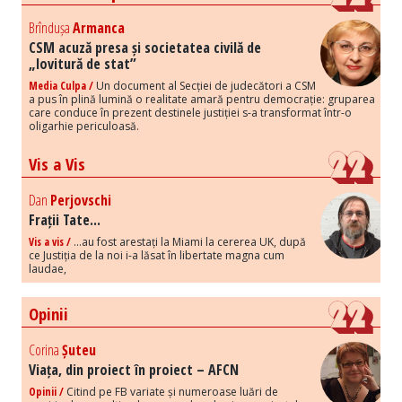
Brîndușa
Armanca
CSM acuză presa și societatea civilă de
„lovitură de stat”
Media Culpa /
Un document al Secției de judecători a CSM
a pus în plină lumină o realitate amară pentru democrație: gruparea
care conduce în prezent destinele justiției s-a transformat într-o
oligarhie periculoasă.
Vis a Vis
Dan
Perjovschi
Frații Tate...
Vis a vis /
...au fost arestați la Miami la cererea UK, după
ce Justiția de la noi i-a lăsat în libertate magna cum
laudae,
Opinii
Corina
Șuteu
Viața, din proiect în proiect – AFCN
Opinii /
Citind pe FB variate și numeroase luări de