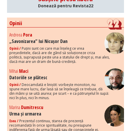
Donează pentru Revista22
Opinii
Andreea
Pora
„Savonizarea” lui Nicușor Dan
Opinii /
Puțini sunt cei care mai înțeleg ce vrea
președintele, dacă are de gând să soluționeze criza
politică, suprapusă peste una a statului de drept și, mai ales,
dacă mai are un dram de bună-credință.
Mihai
Maci
Datoriile se plătesc
Opinii /
Deocamdată e liniștit: vorbește monoton, nu
spune mare lucru, dar lasă să se înțeleagă ce trebuie, dă
din mâini și se uită aiurea; pe scurt – e ca pătrunjelul în supă:
nici în plus, nici în minus.
Marina
Dumitrescu
Urma și urmarea
Eseu /
Prezentul continuu, starea de prezență
recomandată în orice spiritualitate, nu presupune
indiferența față de urma lăsată sau de consecințele ei.