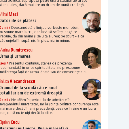
criza politică, suprapusă peste una a statului de drept
și, mai ales, dacă mai are un dram de bună-credință.
Mihai
Maci
Datoriile se plătesc
Opinii /
Deocamdată e liniștit: vorbește monoton,
nu spune mare lucru, dar lasă să se înțeleagă ce
trebuie, dă din mâini și se uită aiurea; pe scurt – e ca
pătrunjelul în supă: nici în plus, nici în minus.
Marina
Dumitrescu
Urma și urmarea
Eseu /
Prezentul continuu, starea de prezență
recomandată în orice spiritualitate, nu presupune
indiferența față de urma lăsată sau de consecințele ei.
Raluca
Alexandrescu
Drumul de la școală către noul
totalitarism de extremă dreaptă
Opinii /
Ne aflăm în perioada de admitere în
învățământul universitar, iar la științe politice concurența este
mai mare decât în anii precedenți, ceea ce în sine e un lucru
bun, dacă nu te uiți decât la cifre.
Ciprian
Cucu
Narațiuni putiniste: Rusia măreață și