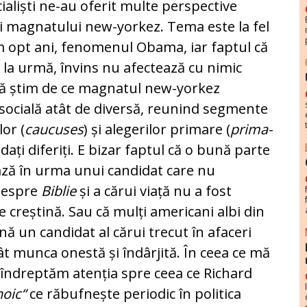
pecialiști ne-au oferit multe perspective
ii magnatului new-yorkez. Tema este la fel
 opt ani, fenomenul Obama, iar fap­tul că
a ur­mă, învins nu afectează cu nimic
să știm de ce mag­na­tul new-yorkez
 socială atât de diversă, reunind seg­mente
lor (
caucuses
) și alegerilor primare (
pri­ma­
idați diferiți. E bizar faptul că o bună parte
ază în urma unui can­didat care nu
 despre
Biblie
și a cărui viață nu a fost
 creștină. Sau că mulți americani albi din
nă un candidat al cărui trecut în afaceri
cât munca onestă și îndârjită. În ceea ce mă
 în­dreptăm atenția spre ceea ce Richard
noic“
ce răbufnește periodic în politica