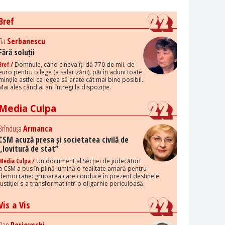
Bref
Tia
Serbanescu
Fără soluții
Bref /
Domnule, când cineva îți dă 770 de mil. de
euro pentru o lege (a salarizării), păi îți aduni toate
mințile astfel ca legea să arate cât mai bine posibil.
Mai ales când ai ani întregi la dispoziție.
Media Culpa
Brîndușa
Armanca
CSM acuză presa și societatea civilă de
„lovitură de stat”
Media Culpa /
Un document al Secției de judecători
a CSM a pus în plină lumină o realitate amară pentru
democrație: gruparea care conduce în prezent destinele
justiției s-a transformat într-o oligarhie periculoasă.
Vis a Vis