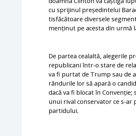
doamna Clinton va câș­ti­ga lup
cu sprijinul președintelui Ba­
tis­făcătoare diversele segmente a
menținut pe ace­sta din urmă la
De partea cealaltă, alegerile p
republicani în­tr-o stare de rela
va fi purtat de Trump sau de al
rândurile lor să apară o candid
dacă va fi blo­cat în Convenție
unui rival con­ser­vator ce s-a
partidului.