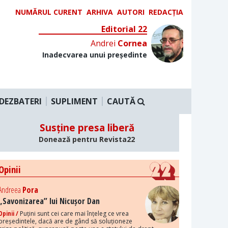
NUMĂRUL CURENT
ARHIVA
AUTORI
REDACȚIA
Editorial 22
Andrei
Cornea
Inadecvarea unui președinte
DEZBATERI
SUPLIMENT
CAUTĂ
Susține presa liberă
Donează pentru Revista22
Opinii
Andreea
Pora
„Savonizarea” lui Nicușor Dan
Opinii /
Puțini sunt cei care mai înțeleg ce vrea
președintele, dacă are de gând să soluționeze