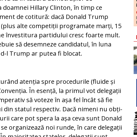
a doamnei Hil­lary Clinton, în timp ce
oment de cotitură: dacă Do­nald Trump
io (plus alte competiții programate marți, 15
 în­ves­ti­tu­ra partidului cresc foarte mult.
rebuie să desemneze can­didatul, în luna
ar d-l Trump ar putea fi blocat.
urând aten­ția spre procedurile (fluide și
Convenția. În esență, la primul vot delegații
erativ să voteze în așa fel în­cât să fie
i din statul respectiv. Dacă nimeni nu ob­ți­
urii care pot spera la așa ceva sunt Donald
, se organizează noi runde, în care delegații
În majoritatea statelor, de­legații sunt