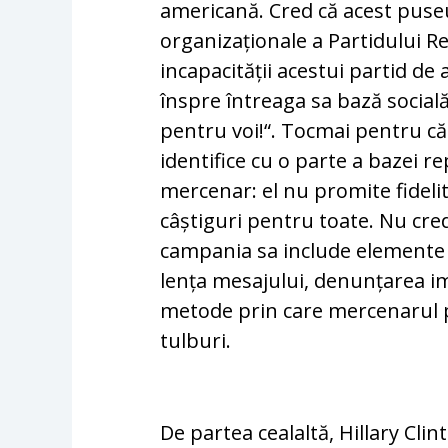
americană. Cred că acest puseu 
organizaționale a Partidului R
incapacității acestui partid de
înspre în­trea­ga sa bază social
pentru voi!“. Tocmai pen­tru că
identifice cu o parte a bazei r
mercenar: el nu promite fideli
câștiguri pentru toate. Nu cred
campania sa include elemente de
len­ța mesajului, denunțarea i
metode prin care mercenarul p
tulburi.
De partea cealaltă, Hillary Clint