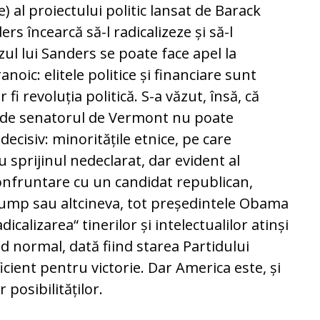
 al proiectului politic lansat de Barack
rs încearcă să-l radicalizeze și să-l
azul lui Sanders se poate face apel la
oic: elitele politice și financiare sunt
r fi revoluția politică. S-a văzut, în­să, că
 de se­natorul de Vermont nu poate
decisiv: minoritățile et­nice, pe care
 sprijinul nedeclarat, dar evident al
onfruntare cu un candidat republican,
Trump sau altcineva, tot pre­ședintele Obama
icalizarea“ tinerilor și in­telectualilor atinși
mod normal, dată fiind starea Par­tidului
ficient pentru victorie. Dar America este, și
posi­bi­lităților.