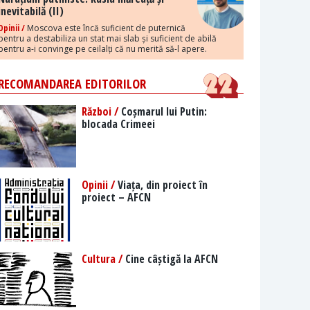
inevitabilă (II)
Opinii /
Moscova este încă suficient de puternică
pentru a destabiliza un stat mai slab și suficient de abilă
pentru a-i convinge pe ceilalți că nu merită să-l apere.
RECOMANDAREA EDITORILOR
Război /
Coșmarul lui Putin:
blocada Crimeei
Opinii /
Viața, din proiect în
proiect – AFCN
Cultura /
Cine câștigă la AFCN