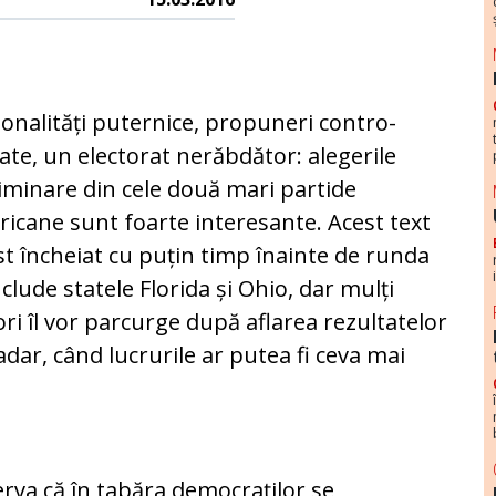
onalități puternice, propuneri con­tro­
ate, un electorat nerăbdător: alegerile
iminare din cele două mari partide
icane sunt foarte interesante. Acest text
st încheiat cu pu­țin timp înainte de runda
nclude statele Florida și Ohio, dar mulți
tori îl vor parcurge după aflarea rezultatelor
adar, când lu­crurile ar putea fi ceva mai
va că în tabăra de­mo­craților se