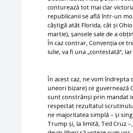
conturează tot mai clar victori
republicanii se află într-un m
câștigă atât Florida, cât și Oh
martie), șansele sale de a obține
În caz con­trar, Convenția ce t
iulie, va fi una „con­tes­tată“, i
În acest caz, ne vom îndrepta c
uneori bi­za­re) ce guvernează 
sunt constrânși prin mandat imp
respectat rezultatul scrutinulu
ne majoritatea simplă – și sing
Trump și, la limită, Ted Cruz –
devin liberi să voteze cum vor. 