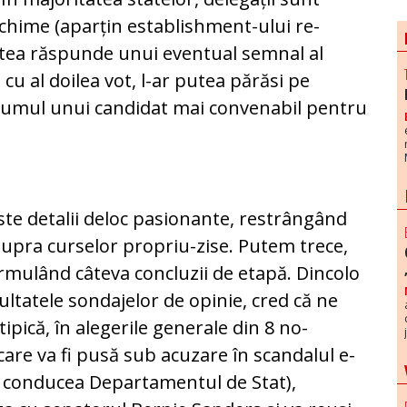
vechime (aparțin establishment-ului re­
utea răs­pun­de unui eventual semnal al
d cu al doilea vot, l-ar putea părăsi pe
umul unui candidat mai con­ve­nabil pentru
te detalii deloc pa­sio­nante, restrângând
u­pra curselor propriu-zise. Pu­tem trece,
ormulând câteva concluzii de etapă. Dincolo
ezultatele son­da­jelor de opinie, cred că ne
tipică, în alegerile generale din 8 no­
care va fi pu­să sub acuzare în scandalul e-
e conducea De­par­ta­mentul de Stat),