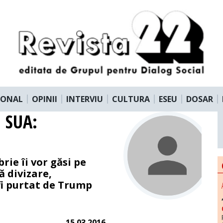
IONAL
OPINII
INTERVIU
CULTURA
ESEU
DOSAR
n SUA:
i
rie îi vor găsi pe
ă divizare,
fi purtat de Trump
15.03.2016