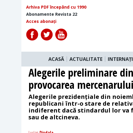
Arhiva PDF începând cu 1990
Abonamente Revista 22
Acces abonați
ACASĂ
ACTUALITATE
INTERNAȚ
Alegerile preliminare di
provocarea mercenarulu
Alegerile prezidențiale din noiemb
republicani într-o stare de relativ
indiferent dacă stindardul lor va 
sau de altcineva.
Lucian
Dirdala