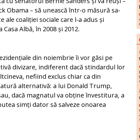
ta cu senatorul Bernie Sanders și va reuși –
rack Obama – să unească într-o măsură sa­
le co­a­li­ției sociale care l-a adus și
 Casa Albă, în 2008 și 2012.
rezidențiale din noiembrie îi vor găsi pe
tivă divizare, indiferent da­că stindardul lor
tcineva, nefiind exclus chiar ca din
atură al­ternativă: a lui Donald Trump,
; sau, dacă magnatul va obține învestitura, a
r putea simți dator să salveze onoarea