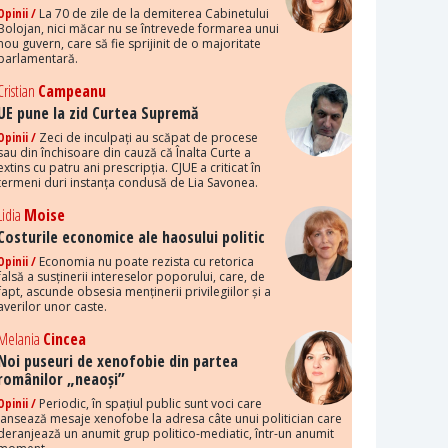
Opinii /
La 70 de zile de la demiterea Cabinetului
Bolojan, nici măcar nu se întrevede formarea unui
nou guvern, care să fie sprijinit de o majoritate
parlamentară.
Cristian
Campeanu
UE pune la zid Curtea Supremă
Opinii /
Zeci de inculpați au scăpat de procese
sau din închisoare din cauză că Înalta Curte a
extins cu patru ani prescripția. CJUE a criticat în
termeni duri instanța condusă de Lia Savonea.
Lidia
Moise
Costurile economice ale haosului politic
Opinii /
Economia nu poate rezista cu retorica
falsă a susținerii intereselor poporului, care, de
fapt, ascunde obsesia menținerii privilegiilor și a
averilor unor caste.
Melania
Cincea
Noi puseuri de xenofobie din partea
românilor „neaoși”
Opinii /
Periodic, în spațiul public sunt voci care
lansează mesaje xenofobe la adresa câte unui politician care
deranjează un anumit grup politico-mediatic, într-un anumit