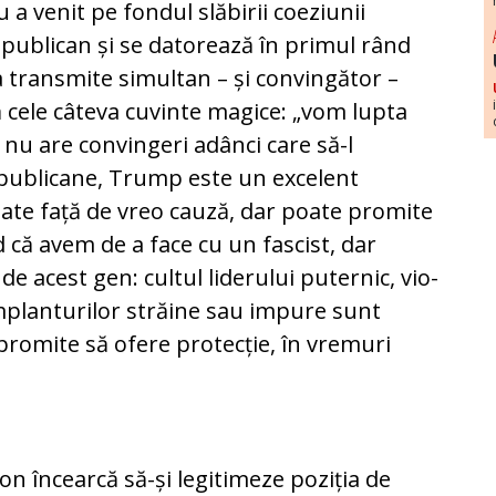
a venit pe fondul slă­birii coeziunii
epublican și se datorează în primul rând
 a transmite simultan – și convingător –
ă cele câteva cuvinte ma­gice: „vom lupta
 nu are convingeri adânci care să-l
epu­bl­i­cane, Trump este un excelent
tate față de vreo cauză, dar poate promite
 că avem de a face cu un fascist, dar
 acest gen: cultul liderului puternic, vio­
mplanturilor străine sau impure sunt
romite să ofere protecție, în vremuri
on în­cear­că să-și legitimeze poziția de