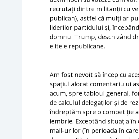
recrutați dintre militanții cu 
publican), astfel că mulți ar p
liderilor par­tidului și, începân
domnul Trump, des­chi­zând dr
elitele republicane.
Am fost nevoit să încep cu aces
spațiul alocat comentariului as
acum, spre ta­bloul general, f
de calculul de­le­ga­ților și de r
îndreptăm spre o com­pe­ti­ție a
iembrie. Exceptând situația în 
mail-uri­lor (în perioada în car