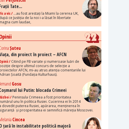
Dan
Perjovschi
Frații Tate...
Vis a vis /
...au fost arestați la Miami la cererea UK,
după ce Justiția de la noi i-a lăsat în libertate
magna cum laudae,
Opinii
Corina
Șuteu
Viața, din proiect în proiect – AFCN
Opinii /
Citind pe FB variate și numeroase luări de
poziție despre ultimul concurs de selecție a
proiectelor AFCN, mi-au atras atenția comentariile lui
Adrian Șoaită (Fundația Kulturhaus).
Armand
Gosu
Coșmarul lui Putin: blocada Crimeei
Război /
Peninsula Crimeea a fost prioritatea
numărul unu în politica Rusiei. Cucerirea ei în 2014
a dovedit puterea Rusiei, apărarea, menținerea în
siguranță și prosperitatea ei semnifică măreția Moscovei.
Melania
Cincea
O țară în instabilitate politică majoră