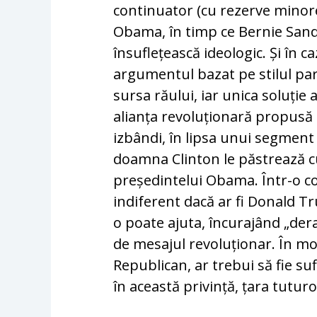
continuator (cu rezerve minore)
Obama, în timp ce Ber­nie Sande
însuflețească ideologic. Și în c
argumentul bazat pe stilul paran
sursa răului, iar unica so­luție a
alianța revoluționară propusă
izbândi, în lip­sa unui segment 
doamna Clinton le păstrează cu
președintelui Obama. Într-o c
indiferent da­că ar fi Donald 
o poate ajuta, în­curajând „derad
de mesajul re­vo­lu­ționar.­ În 
Republican, ar trebui să fie su­
în această privință, țara tuturor 