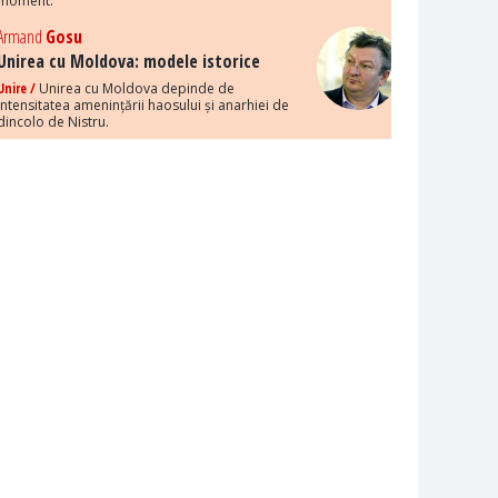
moment.
Armand
Gosu
Unirea cu Moldova: modele istorice
Unire /
Unirea cu Moldova depinde de
intensitatea amenințării haosului și anarhiei de
dincolo de Nistru.