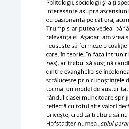
Politologii, sociologii și alți s
interesante asu­pra ascensiun
de pasionantă pe cât era, acum
Trump s-ar putea vedea, până l
relevanța ei. Așadar, am vrea 
reușește să formeze o coa­liție
care, în teorie, în faza întruniri
ries
), ar trebui să susțină cand
dintre evan­ghelici se încolone
strălucește prin cunoștințele
tocmai un model de austeritate
rândul cla­sei muncitoare spriji
reflectă cu totul alte valori de
privește, cred că trebuie să ne
Hofstadter numea
„stilul para