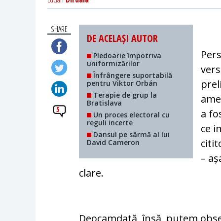
SHARE
DE ACELAȘI AUTOR
Pers
Pledoarie împotriva
uniformizărilor
vers
Înfrângere suportabilă
prel
pentru Viktor Orbán
Terapie de grup la
amer
Bratislava
5
a fo
Un proces electoral cu
reguli incerte
ce i
Dansul pe sârmă al lui
citi
David Cameron
– aș
clare.
Deocamdată, însă, putem ob­ser