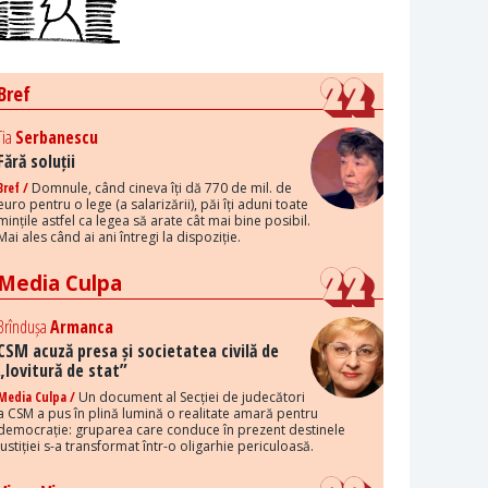
Bref
Tia
Serbanescu
Fără soluții
Bref /
Domnule, când cineva îți dă 770 de mil. de
euro pentru o lege (a salarizării), păi îți aduni toate
mințile astfel ca legea să arate cât mai bine posibil.
Mai ales când ai ani întregi la dispoziție.
Media Culpa
Brîndușa
Armanca
CSM acuză presa și societatea civilă de
„lovitură de stat”
Media Culpa /
Un document al Secției de judecători
a CSM a pus în plină lumină o realitate amară pentru
democrație: gruparea care conduce în prezent destinele
justiției s-a transformat într-o oligarhie periculoasă.