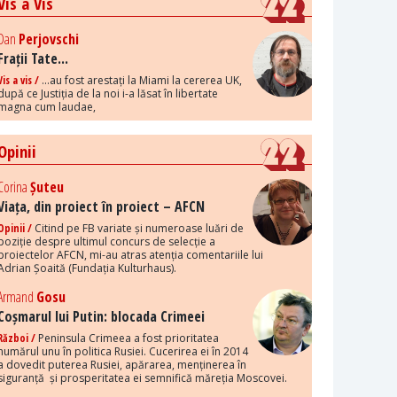
Vis a Vis
Dan
Perjovschi
Frații Tate...
Vis a vis /
...au fost arestați la Miami la cererea UK,
după ce Justiția de la noi i-a lăsat în libertate
magna cum laudae,
Opinii
Corina
Șuteu
Viața, din proiect în proiect – AFCN
Opinii /
Citind pe FB variate și numeroase luări de
poziție despre ultimul concurs de selecție a
proiectelor AFCN, mi-au atras atenția comentariile lui
Adrian Șoaită (Fundația Kulturhaus).
Armand
Gosu
Coșmarul lui Putin: blocada Crimeei
Război /
Peninsula Crimeea a fost prioritatea
numărul unu în politica Rusiei. Cucerirea ei în 2014
a dovedit puterea Rusiei, apărarea, menținerea în
siguranță și prosperitatea ei semnifică măreția Moscovei.