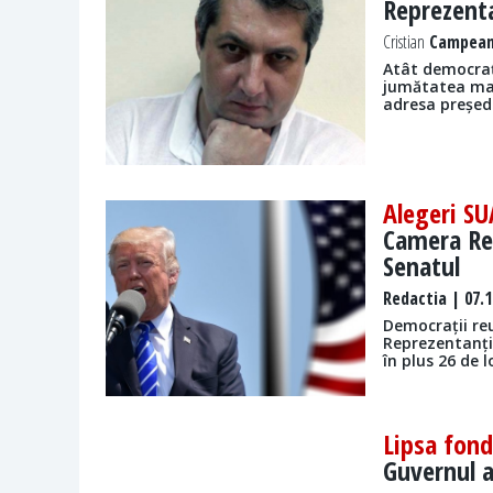
Reprezenta
Cristian
Campeanu
Atât democrați
jumătatea man
adresa președi
Alegeri S
Camera Rep
Senatul
Redactia
| 07.1
Democrații re
Reprezentanți
în plus 26 de 
Lipsa fond
Guvernul a