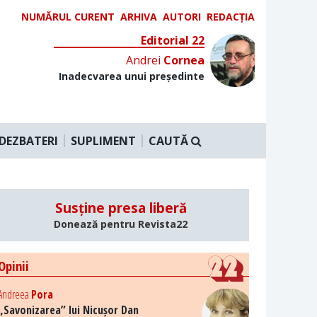
NUMĂRUL CURENT
ARHIVA
AUTORI
REDACȚIA
Editorial 22
Andrei
Cornea
Inadecvarea unui președinte
DEZBATERI
SUPLIMENT
CAUTĂ
Susține presa liberă
Donează pentru Revista22
Opinii
Andreea
Pora
„Savonizarea” lui Nicușor Dan