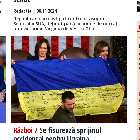
ve
Redactia
| 06.11.2024
i
Republicanii au câștigat controlul asupra
Senatului SUA, deţinut până acum de democraţi,
prin victorii în Virginia de Vest și Ohio.
Război /
Se fisurează sprijinul
occidental pentru Ucraina