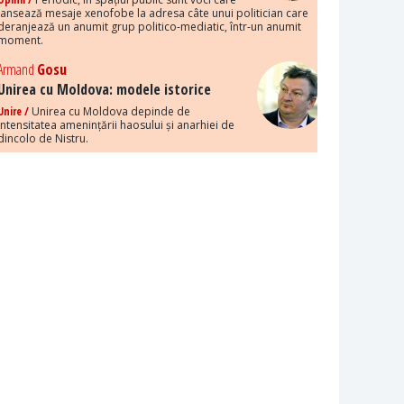
lansează mesaje xenofobe la adresa câte unui politician care
deranjează un anumit grup politico-mediatic, într-un anumit
moment.
Armand
Gosu
Unirea cu Moldova: modele istorice
Unire /
Unirea cu Moldova depinde de
intensitatea amenințării haosului și anarhiei de
dincolo de Nistru.