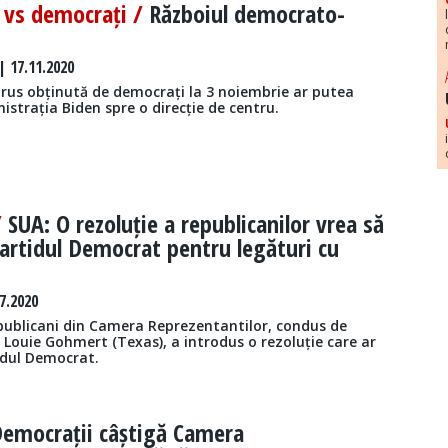
 vs democrați /
Războiul democrato-
 17.11.2020
Pirus obținută de democrați la 3 noiembrie ar putea
strația Biden spre o direcție de centru.
/
SUA: O rezoluție a republicanilor vrea să
Partidul Democrat pentru legături cu
7.2020
publicani din Camera Reprezentantilor, condus de
Louie Gohmert (Texas), a introdus o rezoluție care ar
idul Democrat.
emocrații câștigă Camera