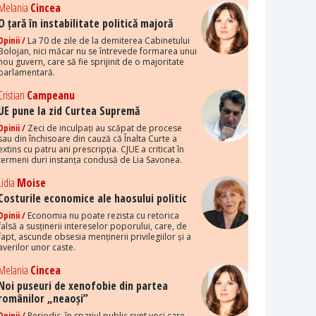
Melania
Cincea
O țară în instabilitate politică majoră
Opinii /
La 70 de zile de la demiterea Cabinetului
Bolojan, nici măcar nu se întrevede formarea unui
nou guvern, care să fie sprijinit de o majoritate
parlamentară.
Cristian
Campeanu
UE pune la zid Curtea Supremă
Opinii /
Zeci de inculpați au scăpat de procese
sau din închisoare din cauză că Înalta Curte a
extins cu patru ani prescripția. CJUE a criticat în
termeni duri instanța condusă de Lia Savonea.
Lidia
Moise
Costurile economice ale haosului politic
Opinii /
Economia nu poate rezista cu retorica
falsă a susținerii intereselor poporului, care, de
fapt, ascunde obsesia menținerii privilegiilor și a
averilor unor caste.
Melania
Cincea
Noi puseuri de xenofobie din partea
românilor „neaoși”
Opinii /
Periodic, în spațiul public sunt voci care