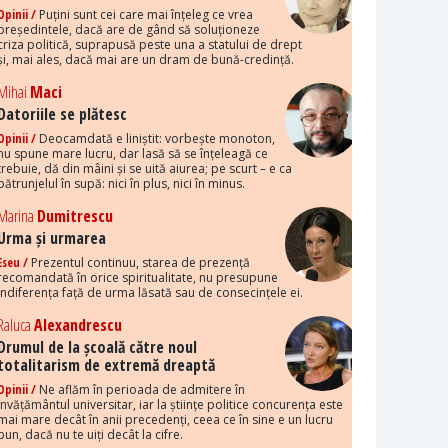
Opinii /
Puțini sunt cei care mai înțeleg ce vrea
președintele, dacă are de gând să soluționeze
criza politică, suprapusă peste una a statului de drept
și, mai ales, dacă mai are un dram de bună-credință.
Mihai
Maci
Datoriile se plătesc
Opinii /
Deocamdată e liniștit: vorbește monoton,
nu spune mare lucru, dar lasă să se înțeleagă ce
trebuie, dă din mâini și se uită aiurea; pe scurt – e ca
pătrunjelul în supă: nici în plus, nici în minus.
Marina
Dumitrescu
Urma și urmarea
Eseu /
Prezentul continuu, starea de prezență
recomandată în orice spiritualitate, nu presupune
indiferența față de urma lăsată sau de consecințele ei.
Raluca
Alexandrescu
Drumul de la școală către noul
totalitarism de extremă dreaptă
Opinii /
Ne aflăm în perioada de admitere în
învățământul universitar, iar la științe politice concurența este
mai mare decât în anii precedenți, ceea ce în sine e un lucru
bun, dacă nu te uiți decât la cifre.