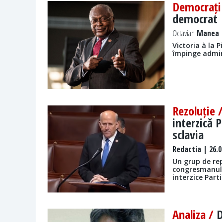
Democrați
democrat
Octavian
Manea |
Victoria à la 
împinge admini
Rezoluție 
interzică 
sclavia
Redactia
| 26.0
Un grup de re
congresmanul 
interzice Part
Analiza /
D