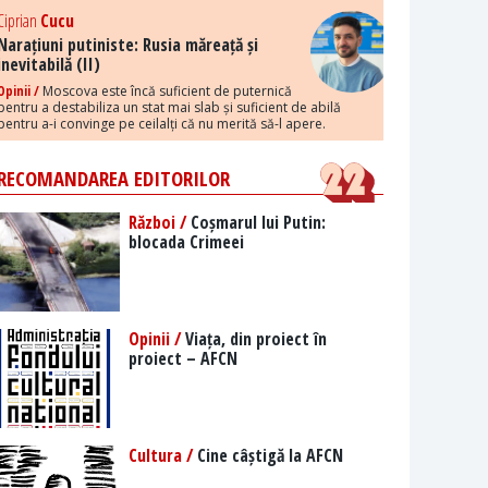
Ciprian
Cucu
Narațiuni putiniste: Rusia măreață și
inevitabilă (II)
Opinii /
Moscova este încă suficient de puternică
pentru a destabiliza un stat mai slab și suficient de abilă
pentru a-i convinge pe ceilalți că nu merită să-l apere.
RECOMANDAREA EDITORILOR
Război /
Coșmarul lui Putin:
blocada Crimeei
Opinii /
Viața, din proiect în
proiect – AFCN
Cultura /
Cine câștigă la AFCN