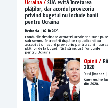
Ucraina /
SUA evită încetarea
plăților, dar acordul provizoriu
privind bugetul nu include banii
pentru Ucraina
Redactia
| 02.10.2023
Fondurile destinate armatei ucrainene sunt puse
sub semnul întrebării după ce republicanii au
acceptat un acord provizoriu pentru continuare
plăților de la buget, fără să inclusă fondurile
pentru Ucraina
Opinii /
Ră
2020
David
Jimenez | 
Sunt multe luc
din 2020.