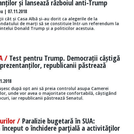
nților și lansează războiul anti-Trump
 | 07.11.2018
i cât și Casa Albă și-au dorit ca alegerile de la
datului de marți să se constituie într-un referendum la
ntelui Donald Trump și a politicilor acestuia.
UA /
Test pentru Trump. Democrații câștigă
rezentanților, republicanii păstrează
1.2018
ușesc după opt ani să preia controlul asupa Camerei
lor, unde vor avea o majoritate confortabilă, câștigând
locuri, iar republicanii păstrează Senatul.
urilor /
Paralizie bugetară în SUA:
 început o închidere parţială a activităţilor