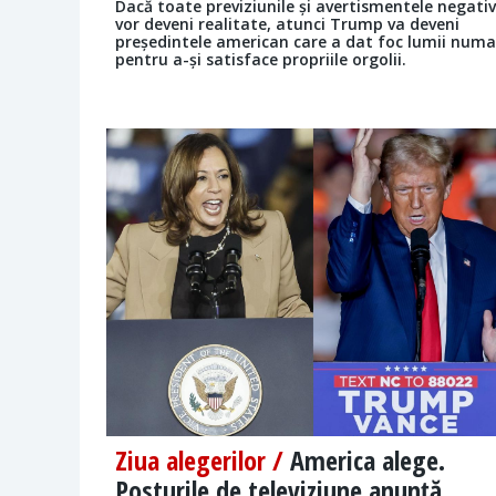
Dacă toate previziunile și avertismentele negati
vor deveni realitate, atunci Trump va deveni
președintele american care a dat foc lumii numa
pentru a-și satisface propriile orgolii.
Ziua alegerilor /
America alege.
Posturile de televiziune anunță