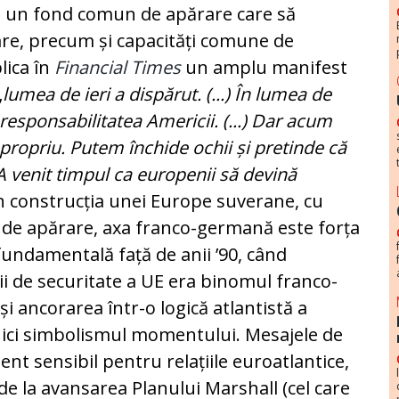
și un fond comun de apărare care să
re, precum și capacități comune de
lica în
Financial Times
un amplu manifest
„
lumea de ieri a dispărut. (...) În lumea de
responsabilitatea Americii. (...) Dar acum
propriu. Putem închide ochii și pretinde că
) A venit timpul ca europenii să devină
în construcția unei Europe suverane, cu
de apărare, axa franco-germană este forța
fundamentală față de anii ’90, când
i de securitate a UE era binomul franco-
 și ancorarea într-o logică atlantistă a
 nici simbolismul momentului. Mesajele de
 sensibil pentru relațiile euroatlantice,
de la avansarea Planului Marshall (cel care