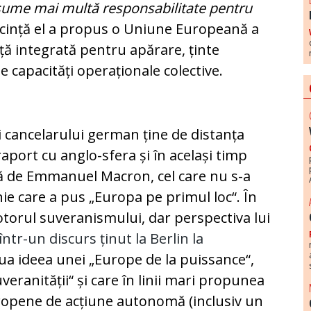
asume mai multă responsabilitate pentru
ecință el a propus o Uniune Europeană a
ață integrată pentru apărare, ținte
 capacități operaționale colective.
i cancelarului german ține de distanța
raport cu anglo-sfera și în același timp
ță de Emmanuel Macron, cel care nu s-a
e care a pus „Europa pe primul loc“. În
otorul suveranismului, dar perspectiva lui
într-un discurs ținut la Berlin la
elua ideea unei „Europe de la puissance“,
eranității“ și care în linii mari propunea
uropene de acțiune autonomă (inclusiv un