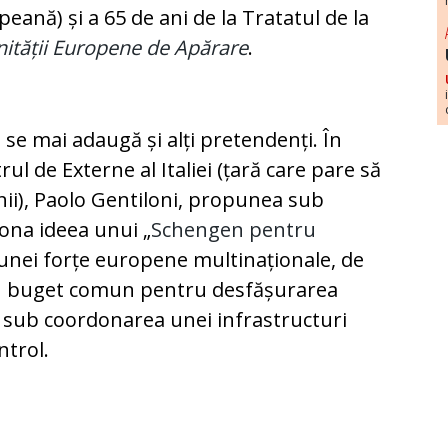
ană) și a 65 de ani de la Tratatul de la
tății Europene de Apărare
.
i se mai adaugă și alți pretendenți. În
ul de Externe al Italiei (țară care pare să
nii), Paolo Gentiloni, propunea sub
ona ideea unui „
Schengen pentru
a unei forțe europene multinaționale, de
 un buget comun pentru desfășurarea
ă sub coordonarea unei infrastructuri
trol.