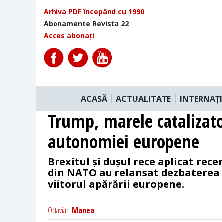
Arhiva PDF începând cu 1990
Abonamente Revista 22
Acces abonați
ACASĂ
ACTUALITATE
INTERNAȚ
Trump, marele catalizato
autonomiei europene
Brexitul și dușul rece aplicat rece
din NATO au relansat dezbaterea d
viitorul apărării europene.
Octavian
Manea