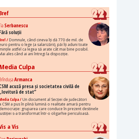
Bref
Tia
Serbanescu
Fără soluții
Bref /
Domnule, când cineva îți dă 770 de mil. de
euro pentru o lege (a salarizării), păi îți aduni toate
mințile astfel ca legea să arate cât mai bine posibil.
Mai ales când ai ani întregi la dispoziție.
Media Culpa
Brîndușa
Armanca
CSM acuză presa și societatea civilă de
„lovitură de stat”
Media Culpa /
Un document al Secției de judecători
a CSM a pus în plină lumină o realitate amară pentru
democrație: gruparea care conduce în prezent destinele
justiției s-a transformat într-o oligarhie periculoasă.
Vis a Vis