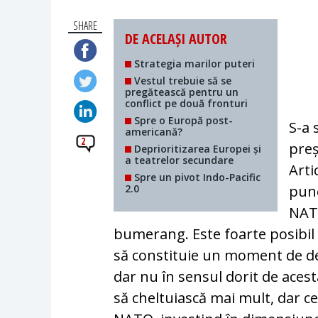
SHARE
DE ACELAȘI AUTOR
Strategia marilor puteri
Vestul trebuie să se
pregătească pentru un
conflict pe două fronturi
Spre o Europă post-
S-a 
americană?
2
preș
Deprioritizarea Europei și
a teatrelor secundare
Arti
Spre un pivot Indo-Pacific
2.0
pune
NATO
bumerang. Este foarte posibil
să constituie un moment de d
dar nu în sensul dorit de acesta
să cheltuiască mai mult, dar ce