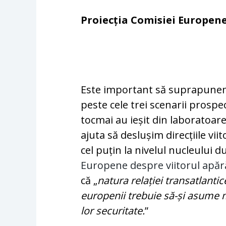
Proiecția Comisiei Europen
Este important să suprapunem 
peste cele trei scenarii prospe
tocmai au ieșit din laboratoa
ajuta să deslușim direcțiile vi
cel puțin la nivelul nucleului d
Europene despre viitorul apăr
că „
natura relației transatlanti
europenii trebuie să-și asume 
lor securitate.
”