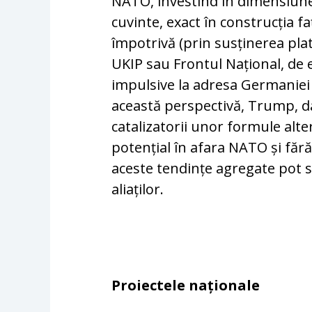
NATO, investind în dimensiunea
cuvinte, exact în construcția f
împotrivă (prin susținerea pl
UKIP sau Frontul Național, de ex
impulsive la adresa Germaniei
această perspectivă, Trump, dar
catalizatorii unor formule alte
potențial în afara NATO și fără
aceste tendințe agregate pot s
aliaților.
Proiectele naționale