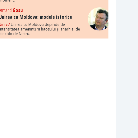
moment.
Armand
Gosu
Unirea cu Moldova: modele istorice
Unire /
Unirea cu Moldova depinde de
intensitatea amenințării haosului și anarhiei de
dincolo de Nistru.