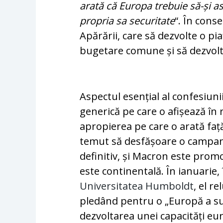
arată că Europa trebuie să-și 
propria sa securitate
“. În cons
Apărării, care să dezvolte o pi
bugetare comune și să dezvolte
Aspectul esențial al confesiuni
generică pe care o afișează în 
apropierea pe care o arată fa
temut să desfășoare o campani
definitiv, și Macron este prom
este continentală. În ianuarie,
Universitatea Humboldt
, el r
pledând pentru o „Europă a suv
dezvoltarea unei capacități e