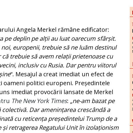
larului Angela Merkel rămâne edificator:
 pe deplin pe alții au luat oarecum sfârșit.
 noi, europenii, trebuie să ne luăm destinul
r că trebuie să avem relații prietenoase cu
vecini, inclusiv cu Rusia. Dar pentru viitorul
șine
“. Mesajul a creat imediat un efect de
ți oameni politici europeni. Președintele
uns imediat provocării lansate de Merkel
ntru
The New York Times
: „
ne-am bazat pe
 colectivă. Dar amenințarea crescândă a
inată cu reticența președintelui Trump de a
și retragerea Regatului Unit în izolaționism