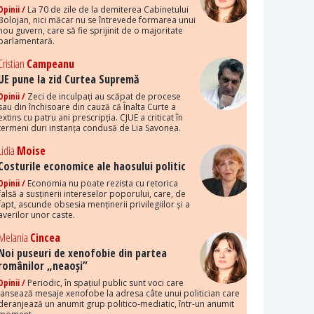
Opinii /
La 70 de zile de la demiterea Cabinetului
Bolojan, nici măcar nu se întrevede formarea unui
nou guvern, care să fie sprijinit de o majoritate
parlamentară.
Cristian
Campeanu
UE pune la zid Curtea Supremă
Opinii /
Zeci de inculpați au scăpat de procese
sau din închisoare din cauză că Înalta Curte a
extins cu patru ani prescripția. CJUE a criticat în
termeni duri instanța condusă de Lia Savonea.
Lidia
Moise
Costurile economice ale haosului politic
Opinii /
Economia nu poate rezista cu retorica
falsă a susținerii intereselor poporului, care, de
fapt, ascunde obsesia menținerii privilegiilor și a
averilor unor caste.
Melania
Cincea
Noi puseuri de xenofobie din partea
românilor „neaoși”
Opinii /
Periodic, în spațiul public sunt voci care
lansează mesaje xenofobe la adresa câte unui politician care
deranjează un anumit grup politico-mediatic, într-un anumit