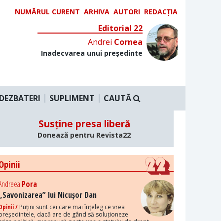
NUMĂRUL CURENT
ARHIVA
AUTORI
REDACȚIA
Editorial 22
Andrei
Cornea
Inadecvarea unui președinte
DEZBATERI
SUPLIMENT
CAUTĂ
Susține presa liberă
Donează pentru Revista22
Opinii
Andreea
Pora
„Savonizarea” lui Nicușor Dan
Opinii /
Puțini sunt cei care mai înțeleg ce vrea
președintele, dacă are de gând să soluționeze