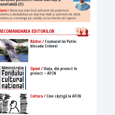
inevitabilă (II)
Opinii /
Moscova este încă suficient de puternică
pentru a destabiliza un stat mai slab și suficient de abilă
pentru a-i convinge pe ceilalți că nu merită să-l apere.
RECOMANDAREA EDITORILOR
Război /
Coșmarul lui Putin:
blocada Crimeei
Opinii /
Viața, din proiect în
proiect – AFCN
Cultura /
Cine câștigă la AFCN