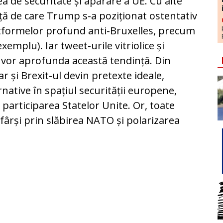
 de securitate și apărare a UE. Cu alte
ață de care Trump s-a poziționat ostentativ
atformelor profund anti-Bruxelles, precum
emplu). Iar tweet-urile vitriolice și
 vor aprofunda această tendință. Din
 și Brexit-ul devin pretexte ideale,
rnative în spațiul securității europene,
 participarea Statelor Unite. Or, toate
fârși prin slăbirea NATO și polarizarea