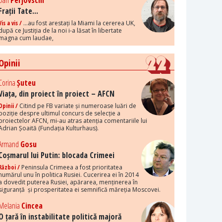
Dan
Perjovschi
Frații Tate...
Vis a vis /
...au fost arestați la Miami la cererea UK,
după ce Justiția de la noi i-a lăsat în libertate
magna cum laudae,
Opinii
Corina
Șuteu
Viața, din proiect în proiect – AFCN
Opinii /
Citind pe FB variate și numeroase luări de
poziție despre ultimul concurs de selecție a
proiectelor AFCN, mi-au atras atenția comentariile lui
Adrian Șoaită (Fundația Kulturhaus).
Armand
Gosu
Coșmarul lui Putin: blocada Crimeei
Război /
Peninsula Crimeea a fost prioritatea
numărul unu în politica Rusiei. Cucerirea ei în 2014
a dovedit puterea Rusiei, apărarea, menținerea în
siguranță și prosperitatea ei semnifică măreția Moscovei.
Melania
Cincea
O țară în instabilitate politică majoră