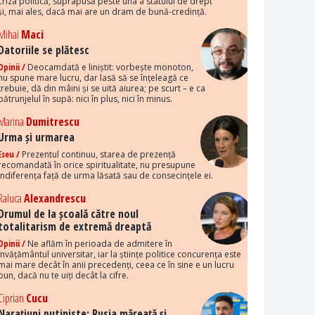
criza politică, suprapusă peste una a statului de drept
și, mai ales, dacă mai are un dram de bună-credință.
Mihai
Maci
Datoriile se plătesc
Opinii /
Deocamdată e liniștit: vorbește monoton,
nu spune mare lucru, dar lasă să se înțeleagă ce
trebuie, dă din mâini și se uită aiurea; pe scurt – e ca
pătrunjelul în supă: nici în plus, nici în minus.
Marina
Dumitrescu
Urma și urmarea
Eseu /
Prezentul continuu, starea de prezență
recomandată în orice spiritualitate, nu presupune
indiferența față de urma lăsată sau de consecințele ei.
Raluca
Alexandrescu
Drumul de la școală către noul
totalitarism de extremă dreaptă
Opinii /
Ne aflăm în perioada de admitere în
învățământul universitar, iar la științe politice concurența este
mai mare decât în anii precedenți, ceea ce în sine e un lucru
bun, dacă nu te uiți decât la cifre.
Ciprian
Cucu
Narațiuni putiniste: Rusia măreață și