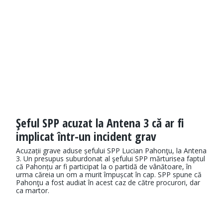
Şeful SPP acuzat la Antena 3 că ar fi
implicat într-un incident grav
Acuzații grave aduse șefului SPP Lucian Pahonţu, la Antena
3. Un presupus suburdonat al şefului SPP mărturisea faptul
că Pahonțu ar fi participat la o partidă de vânătoare, în
urma căreia un om a murit împușcat în cap. SPP spune că
Pahonţu a fost audiat în acest caz de către procurori, dar
ca martor.