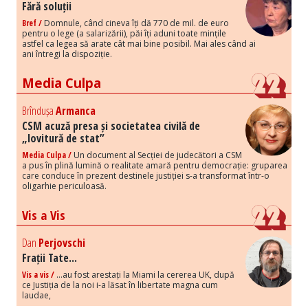
Fără soluții
Bref /
Domnule, când cineva îți dă 770 de mil. de euro
pentru o lege (a salarizării), păi îți aduni toate mințile
astfel ca legea să arate cât mai bine posibil. Mai ales când ai
ani întregi la dispoziție.
Media Culpa
Brîndușa
Armanca
CSM acuză presa și societatea civilă de
„lovitură de stat”
Media Culpa /
Un document al Secției de judecători a CSM
a pus în plină lumină o realitate amară pentru democrație: gruparea
care conduce în prezent destinele justiției s-a transformat într-o
oligarhie periculoasă.
Vis a Vis
Dan
Perjovschi
Frații Tate...
Vis a vis /
...au fost arestați la Miami la cererea UK, după
ce Justiția de la noi i-a lăsat în libertate magna cum
laudae,