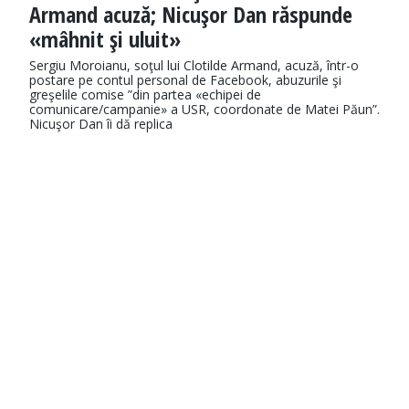
Armand acuză; Nicuşor Dan răspunde
«mâhnit şi uluit»
Sergiu Moroianu, soţul lui Clotilde Armand, acuză, într-o
postare pe contul personal de Facebook, abuzurile şi
greşelile comise ”din partea «echipei de
comunicare/campanie» a USR, coordonate de Matei Păun”.
Nicuşor Dan îi dă replica