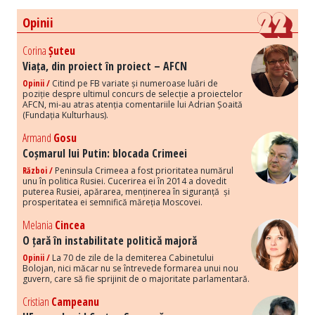
Opinii
Corina
Șuteu
Viața, din proiect în proiect – AFCN
Opinii /
Citind pe FB variate și numeroase luări de
poziție despre ultimul concurs de selecție a proiectelor
AFCN, mi-au atras atenția comentariile lui Adrian Șoaită
(Fundația Kulturhaus).
Armand
Gosu
Coșmarul lui Putin: blocada Crimeei
Război /
Peninsula Crimeea a fost prioritatea numărul
unu în politica Rusiei. Cucerirea ei în 2014 a dovedit
puterea Rusiei, apărarea, menținerea în siguranță și
prosperitatea ei semnifică măreția Moscovei.
Melania
Cincea
O țară în instabilitate politică majoră
Opinii /
La 70 de zile de la demiterea Cabinetului
Bolojan, nici măcar nu se întrevede formarea unui nou
guvern, care să fie sprijinit de o majoritate parlamentară.
Cristian
Campeanu