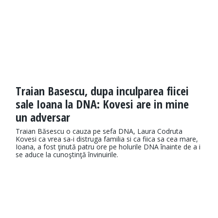
Traian Basescu, dupa inculparea fiicei
sale Ioana la DNA: Kovesi are in mine
un adversar
Traian Băsescu o cauza pe sefa DNA, Laura Codruta
Kovesi ca vrea sa-i distruga familia si ca fiica sa cea mare,
Ioana, a fost ţinută patru ore pe holurile DNA înainte de a i
se aduce la cunoştinţă învinuirile.