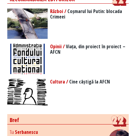
Război /
Coșmarul lui Putin: blocada
Crimeei
Opinii /
Viața, din proiect în proiect –
AFCN
Cultura /
Cine câștigă la AFCN
Bref
Tia
Serbanescu