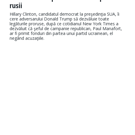
rusii
Hillary Clinton, candidatul democrat la preşedinţia SUA, îi
cere adversarului Donald Trump să dezvăluie toate
legăturile proruse, după ce cotidianul New York Times a
dezvăluit că şeful de campanie republican, Paul Manafort,
ar fi primit fonduri din partea unui partid ucrainean, el
negând acuzaţiile.