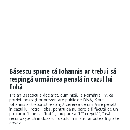
Băsescu spune că Iohannis ar trebui să
respingă urmărirea penală în cazul lui
Tobă
Traian Băsescu a declarat, duminică, la România TV, că,
potrivit acuzaţiilor prezentate public de DNA, Klaus
Iohannis ar trebui să respingă cererea de urmărire penală
în cazul lui Petre Tobă, pentru că nu pare a fi făcută de un
procuror "bine calificat" şi nu pare a fi "în regulă", însă
recunoaşte că în dosarul fostului ministru ar putea fi şi alte
dovezi.