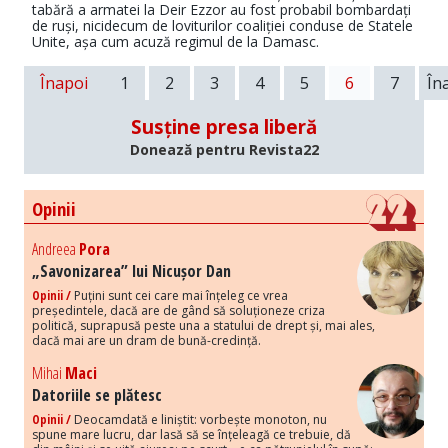
tabără a armatei la Deir Ezzor au fost probabil bombardați
de ruși, nicidecum de loviturilor coaliției conduse de Statele
Unite, așa cum acuză regimul de la Damasc.
Înapoi
1
2
3
4
5
6
7
În
Susține presa liberă
Donează pentru Revista22
Opinii
Andreea
Pora
„Savonizarea” lui Nicușor Dan
Opinii /
Puțini sunt cei care mai înțeleg ce vrea
președintele, dacă are de gând să soluționeze criza
politică, suprapusă peste una a statului de drept și, mai ales,
dacă mai are un dram de bună-credință.
Mihai
Maci
Datoriile se plătesc
Opinii /
Deocamdată e liniștit: vorbește monoton, nu
spune mare lucru, dar lasă să se înțeleagă ce trebuie, dă