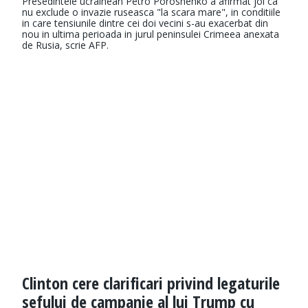
Presedintele ucrainean Petro Poroshenko a afirmat joi ca
nu exclude o invazie ruseasca "la scara mare", in conditiile
in care tensiunile dintre cei doi vecini s-au exacerbat din
nou in ultima perioada in jurul peninsulei Crimeea anexata
de Rusia, scrie AFP.
Clinton cere clarificari privind legaturile
sefului de campanie al lui Trump cu