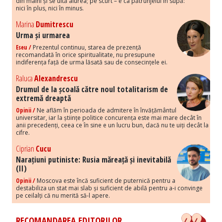
din mâini și se uită aiurea; pe scurt – e ca pătrunjelul în supă:
nici în plus, nici în minus.
Marina
Dumitrescu
Urma și urmarea
Eseu /
Prezentul continuu, starea de prezență
recomandată în orice spiritualitate, nu presupune
indiferența față de urma lăsată sau de consecințele ei.
Raluca
Alexandrescu
Drumul de la școală către noul totalitarism de
extremă dreaptă
Opinii /
Ne aflăm în perioada de admitere în învățământul
universitar, iar la științe politice concurența este mai mare decât în
anii precedenți, ceea ce în sine e un lucru bun, dacă nu te uiți decât la
cifre.
Ciprian
Cucu
Narațiuni putiniste: Rusia măreață și inevitabilă
(II)
Opinii /
Moscova este încă suficient de puternică pentru a
destabiliza un stat mai slab și suficient de abilă pentru a-i convinge
pe ceilalți că nu merită să-l apere.
RECOMANDAREA EDITORILOR