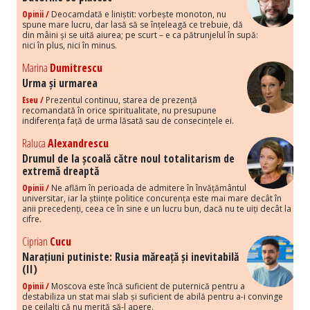
Opinii /
Deocamdată e liniștit: vorbește monoton, nu
spune mare lucru, dar lasă să se înțeleagă ce trebuie, dă
din mâini și se uită aiurea; pe scurt – e ca pătrunjelul în supă:
nici în plus, nici în minus.
Marina
Dumitrescu
Urma și urmarea
Eseu /
Prezentul continuu, starea de prezență
recomandată în orice spiritualitate, nu presupune
indiferența față de urma lăsată sau de consecințele ei.
Raluca
Alexandrescu
Drumul de la școală către noul totalitarism de
extremă dreaptă
Opinii /
Ne aflăm în perioada de admitere în învățământul
universitar, iar la științe politice concurența este mai mare decât în
anii precedenți, ceea ce în sine e un lucru bun, dacă nu te uiți decât la
cifre.
Ciprian
Cucu
Narațiuni putiniste: Rusia măreață și inevitabilă
(II)
Opinii /
Moscova este încă suficient de puternică pentru a
destabiliza un stat mai slab și suficient de abilă pentru a-i convinge
pe ceilalți că nu merită să-l apere.