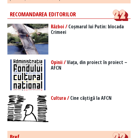
RECOMANDAREA EDITORILOR
Război /
Coșmarul lui Putin: blocada
Crimeei
Opinii /
Viața, din proiect în proiect –
AFCN
Cultura /
Cine câștigă la AFCN
Bref