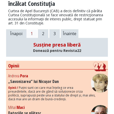
încălcat Constituţia
Curtea de Apel Bucureşti (CAB) a decis definitiv că pârâta
Curtea Constituţională se face vinovată de restricţionarea
accesului la informaţii de interes public, drept statuat prin
art. 31 din Constituţie.
Înapoi
1
2
3
Înainte
Susține presa liberă
Donează pentru Revista22
Opinii
Andreea
Pora
„Savonizarea” lui Nicușor Dan
Opinii /
Puțini sunt cei care mai înțeleg ce vrea
președintele, dacă are de gând să soluționeze criza
politică, suprapusă peste una a statului de drept și, mai ales,
dacă mai are un dram de bună-credință.
Mihai
Maci
Datoriile se plătesc