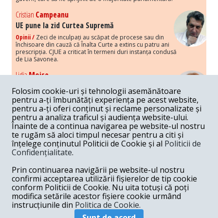
Cristian
Campeanu
UE pune la zid Curtea Supremă
Opinii /
Zeci de inculpați au scăpat de procese sau din
închisoare din cauză că Înalta Curte a extins cu patru ani
prescripția. CJUE a criticat în termeni duri instanța condusă
de Lia Savonea.
Lidia
Moise
Costurile economice ale haosului politic
Folosim cookie-uri și tehnologii asemănătoare
Opinii /
Economia nu poate rezista cu retorica falsă a
pentru a-ți îmbunătăți experiența pe acest website,
susținerii intereselor poporului, care, de fapt, ascunde
pentru a-ți oferi conținut și reclame personalizate și
obsesia menținerii privilegiilor și a averilor unor caste.
pentru a analiza traficul și audiența website-ului.
Înainte de a continua navigarea pe website-ul nostru
Melania
Cincea
te rugăm să aloci timpul necesar pentru a citi și
Noi puseuri de xenofobie din partea românilor
înțelege conținutul Politicii de Cookie și al
Politicii de
„neaoși”
Confidențialitate
.
Opinii /
Periodic, în spațiul public sunt voci care lansează
mesaje xenofobe la adresa câte unui politician care deranjează un
Prin continuarea navigării pe website-ul nostru
anumit grup politico-mediatic, într-un anumit moment.
confirmi acceptarea utilizării fișierelor de tip cookie
conform Politicii de Cookie. Nu uita totuși că poți
Armand
Gosu
modifica setările acestor fișiere cookie urmând
Unirea cu Moldova: modele istorice
instrucțiunile din
Politica de Cookie.
Unire /
Unirea cu Moldova depinde de intensitatea
Sunt de acord