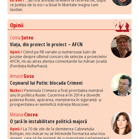
Vis a vis /
...au fost arestați la Miami la cererea UK, după
ce Justiția de la noi i-a lăsat în libertate magna cum
laudae,
Opinii
Corina
Șuteu
Viața, din proiect în proiect – AFCN
Opinii /
Citind pe FB variate și numeroase luări de
poziție despre ultimul concurs de selecție a proiectelor
AFCN, mi-au atras atenția comentariile lui Adrian Șoaită
(Fundația Kulturhaus).
Armand
Gosu
Coșmarul lui Putin: blocada Crimeei
Război /
Peninsula Crimeea a fost prioritatea numărul
unu în politica Rusiei. Cucerirea ei în 2014 a dovedit
puterea Rusiei, apărarea, menținerea în siguranță și
prosperitatea ei semnifică măreția Moscovei.
Melania
Cincea
O țară în instabilitate politică majoră
Opinii /
La 70 de zile de la demiterea Cabinetului
Bolojan, nici măcar nu se întrevede formarea unui nou
guvern, care să fie sprijinit de o majoritate parlamentară.