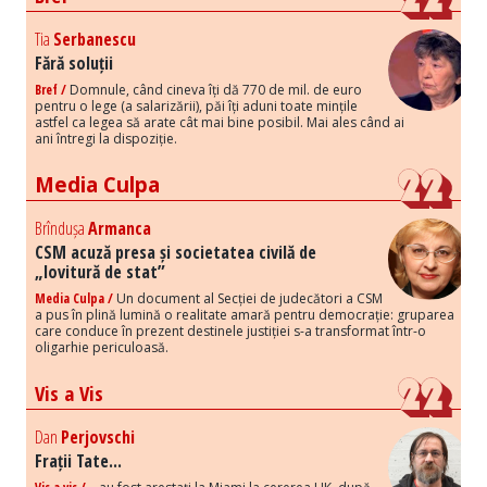
Tia
Serbanescu
Fără soluții
Bref /
Domnule, când cineva îți dă 770 de mil. de euro
pentru o lege (a salarizării), păi îți aduni toate mințile
astfel ca legea să arate cât mai bine posibil. Mai ales când ai
ani întregi la dispoziție.
Media Culpa
Brîndușa
Armanca
CSM acuză presa și societatea civilă de
„lovitură de stat”
Media Culpa /
Un document al Secției de judecători a CSM
a pus în plină lumină o realitate amară pentru democrație: gruparea
care conduce în prezent destinele justiției s-a transformat într-o
oligarhie periculoasă.
Vis a Vis
Dan
Perjovschi
Frații Tate...