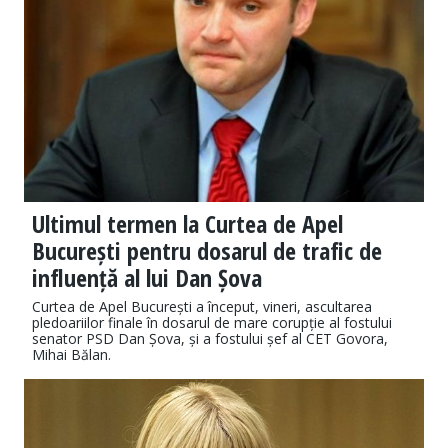
Ultimul termen la Curtea de Apel
București pentru dosarul de trafic de
influență al lui Dan Șova
Curtea de Apel București a început, vineri, ascultarea
pledoariilor finale în dosarul de mare corupție al fostului
senator PSD Dan Șova, și a fostului șef al CET Govora,
Mihai Bălan.