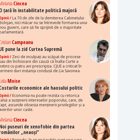
Melania
Cincea
O țară în instabilitate politică majoră
Opinii /
La 70 de zile de la demiterea Cabinetului
Bolojan, nici măcar nu se întrevede formarea unui
nou guvern, care să fie sprijinit de o majoritate
parlamentară.
Cristian
Campeanu
UE pune la zid Curtea Supremă
Opinii /
Zeci de inculpați au scăpat de procese
sau din închisoare din cauză că Înalta Curte a
extins cu patru ani prescripția. CJUE a criticat în
termeni duri instanța condusă de Lia Savonea.
Lidia
Moise
Costurile economice ale haosului politic
Opinii /
Economia nu poate rezista cu retorica
falsă a susținerii intereselor poporului, care, de
fapt, ascunde obsesia menținerii privilegiilor și a
averilor unor caste.
Melania
Cincea
Noi puseuri de xenofobie din partea
românilor „neaoși”
Opinii /
Periodic, în spațiul public sunt voci care