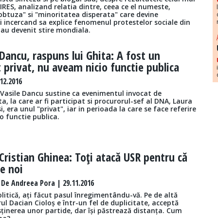
IRES, analizand relatia dintre, ceea ce el numeste,
obtuza" si "minoritatea disperata" care devine
i incercand sa explice fenomenul protestelor sociale din
au devenit stire mondiala.
Dancu, raspuns lui Ghita: A fost un
privat, nu aveam nicio functie publica
12.2016
 Vasile Dancu sustine ca evenimentul invocat de
a, la care ar fi participat si procurorul-sef al DNA, Laura
, era unul "privat", iar in perioada la care se face referire
io functie publica.
Cristian Ghinea: Toţi atacă USR pentru că
de noi
 De Andreea Pora | 29.11.2016
politică, ați făcut pasul înregimentându-vă. Pe de altă
ul Dacian Cioloș e într-un fel de duplicitate, acceptă
ținerea unor partide, dar își păstrează distanța. Cum