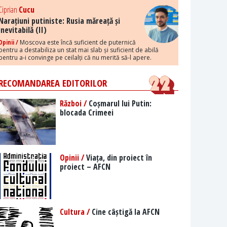
Ciprian
Cucu
Narațiuni putiniste: Rusia măreață și
inevitabilă (II)
Opinii /
Moscova este încă suficient de puternică
pentru a destabiliza un stat mai slab și suficient de abilă
pentru a-i convinge pe ceilalți că nu merită să-l apere.
RECOMANDAREA EDITORILOR
Război /
Coșmarul lui Putin:
blocada Crimeei
Opinii /
Viața, din proiect în
proiect – AFCN
Cultura /
Cine câștigă la AFCN