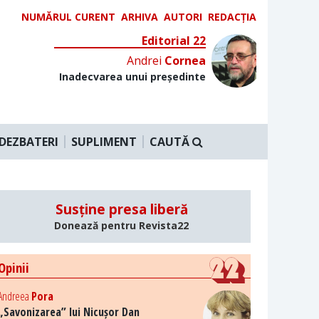
NUMĂRUL CURENT
ARHIVA
AUTORI
REDACȚIA
Editorial 22
Andrei
Cornea
Inadecvarea unui președinte
DEZBATERI
SUPLIMENT
CAUTĂ
Susține presa liberă
Donează pentru Revista22
Opinii
Andreea
Pora
„Savonizarea” lui Nicușor Dan