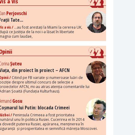
Vis a Vis
Dan
Perjovschi
Frații Tate...
Vis a vis /
...au fost arestați la Miami la cererea UK,
după ce Justiția de la noi i-a lăsat în libertate
magna cum laudae,
Opinii
Corina
Șuteu
Viața, din proiect în proiect – AFCN
Opinii /
Citind pe FB variate și numeroase luări de
poziție despre ultimul concurs de selecție a
proiectelor AFCN, mi-au atras atenția comentariile lui
Adrian Șoaită (Fundația Kulturhaus).
Armand
Gosu
Coșmarul lui Putin: blocada Crimeei
Război /
Peninsula Crimeea a fost prioritatea
numărul unu în politica Rusiei. Cucerirea ei în 2014
a dovedit puterea Rusiei, apărarea, menținerea în
siguranță și prosperitatea ei semnifică măreția Moscovei.