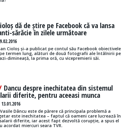
ma?
ioloș dă de știre pe Facebook că va lansa
anti-sărăcie în zilele următoare
9.02.2016
an Cioloș și-a publicat pe contul său Facebook obiectivele
 pe termen lung, alături de două fotografii ale întâlnirii pe
azi-dimineață, la prima oră, cu vicepremierii săi.
 /
Dancu despre inechitatea din sistemul
alarii diferite, pentru aceeasi munca
13.01.2016
 Vasile Dâncu este de părere că principala problemă a
etar este inechitatea – faptul că oameni care lucrează în
salarii diferite, iar acest fapt dezvoltă corupție, a spus el
iu acordat miercuri seara TVR.