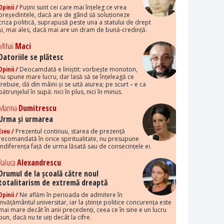
Opinii /
Puțini sunt cei care mai înțeleg ce vrea
președintele, dacă are de gând să soluționeze
criza politică, suprapusă peste una a statului de drept
și, mai ales, dacă mai are un dram de bună-credință.
Mihai
Maci
Datoriile se plătesc
Opinii /
Deocamdată e liniștit: vorbește monoton,
nu spune mare lucru, dar lasă să se înțeleagă ce
trebuie, dă din mâini și se uită aiurea; pe scurt – e ca
pătrunjelul în supă: nici în plus, nici în minus.
Marina
Dumitrescu
Urma și urmarea
Eseu /
Prezentul continuu, starea de prezență
recomandată în orice spiritualitate, nu presupune
indiferența față de urma lăsată sau de consecințele ei.
Raluca
Alexandrescu
Drumul de la școală către noul
totalitarism de extremă dreaptă
Opinii /
Ne aflăm în perioada de admitere în
învățământul universitar, iar la științe politice concurența este
mai mare decât în anii precedenți, ceea ce în sine e un lucru
bun, dacă nu te uiți decât la cifre.