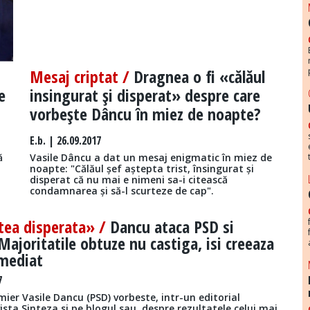
Mesaj criptat /
Dragnea o fi «călăul
e
insingurat şi disperat» despre care
vorbeşte Dâncu în miez de noapte?
E.b.
| 26.09.2017
ă
Vasile Dâncu a dat un mesaj enigmatic în miez de
noapte: "Călăul șef aștepta trist, însingurat și
disperat că nu mai e nimeni sa-i citească
condamnarea și să-l scurteze de cap".
tea disperata» /
Dancu ataca PSD si
Majoritatile obtuze nu castiga, isi creeaza
mediat
7
mier Vasile Dancu (PSD) vorbeste, intr-un editorial
vista Sinteza si pe blogul sau, despre rezultatele celui mai