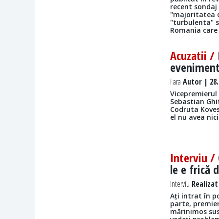
recent sondaj 
"majoritatea 
"turbulenta" s
Romania care 
Acuzatii /
eveniment 
Fara
Autor | 28.
Vicepremierul
Sebastian Ghit
Codruta Kovesi
el nu avea nic
Interviu /
le e frică 
Interviu
Realizat
Ați intrat în 
parte, premier
mărinimos sus