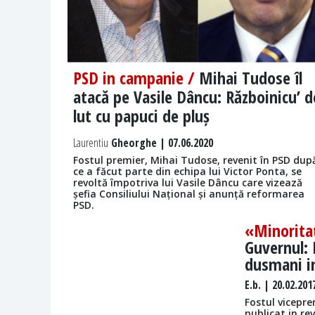
PSD in campanie /
Mihai Tudose îl
atacă pe Vasile Dâncu: Războinicu’ d
lut cu papuci de pluș
Laurentiu
Gheorghe | 07.06.2020
Fostul premier, Mihai Tudose, revenit în PSD dup
ce a făcut parte din echipa lui Victor Ponta, se
revoltă împotriva lui Vasile Dâncu care vizează
șefia Consiliului Național și anunță reformarea
PSD.
«Minorita
Guvernul: 
dusmani i
E.b.
| 20.02.201
Fostul vicepre
publicat in re