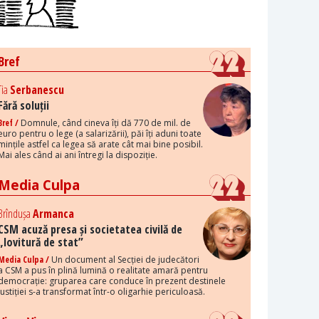
Bref
Tia
Serbanescu
Fără soluții
Bref /
Domnule, când cineva îți dă 770 de mil. de
euro pentru o lege (a salarizării), păi îți aduni toate
mințile astfel ca legea să arate cât mai bine posibil.
Mai ales când ai ani întregi la dispoziție.
Media Culpa
Brîndușa
Armanca
CSM acuză presa și societatea civilă de
„lovitură de stat”
Media Culpa /
Un document al Secției de judecători
a CSM a pus în plină lumină o realitate amară pentru
democrație: gruparea care conduce în prezent destinele
justiției s-a transformat într-o oligarhie periculoasă.