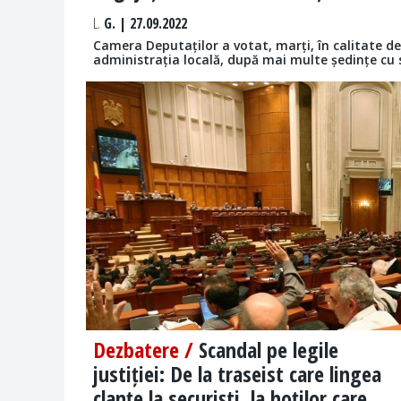
L.
G. | 27.09.2022
Camera Deputaților a votat, marți, în calitate de
administrația locală, după mai multe ședințe cu 
Dezbatere /
Scandal pe legile
justiției: De la traseist care lingea
clanțe la securiști, la hoților care