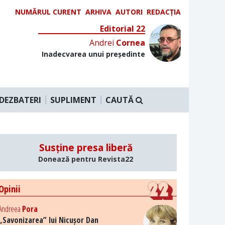
NUMĂRUL CURENT
ARHIVA
AUTORI
REDACȚIA
Editorial 22
Andrei
Cornea
Inadecvarea unui președinte
DEZBATERI
SUPLIMENT
CAUTĂ
Susține presa liberă
Donează pentru Revista22
Opinii
Andreea
Pora
„Savonizarea” lui Nicușor Dan