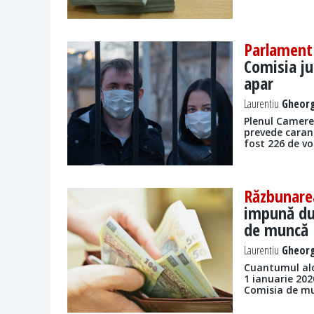
Parlament
Comisia ju
apar
Laurentiu
Gheorg
Plenul Camerei
prevede caran
fost 226 de vo
Răzbunare
impună dub
de muncă
Laurentiu
Gheorg
Cuantumul aloc
1 ianuarie 20
Comisia de mu