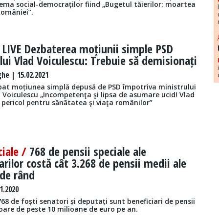
tema social-democraților fiind „Bugetul tăierilor: moartea
omâniei”.
/
LIVE Dezbaterea moțiunii simple PSD
lui Vlad Voiculescu: Trebuie să demisionați
he | 15.02.2021
bat moțiunea simplă depusă de PSD împotriva ministrului
d Voiculescu „Incompetenţa şi lipsa de asumare ucid! Vlad
 pericol pentru sănătatea şi viaţa românilor”
ciale /
768 de pensii speciale ale
rilor costă cât 3.268 de pensii medii ale
 de rând
1.2020
8 de foști senatori și deputați sunt beneficiari de pensii
loare de peste 10 milioane de euro pe an.