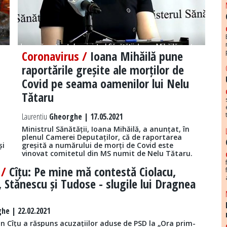
Coronavirus /
Ioana Mihăilă pune
raportările greșite ale morților de
Covid pe seama oamenilor lui Nelu
Tătaru
Laurentiu
Gheorghe | 17.05.2021
Ministrul Sănătății, Ioana Mihăilă, a anunțat, în
plenul Camerei Deputaților, că de raportarea
și
greșită a numărului de morți de Covid este
vinovat comitetul din MS numit de Nelu Tătaru.
 /
Cîțu: Pe mine mă contestă Ciolacu,
 Stănescu și Tudose - slugile lui Dragnea
he | 22.02.2021
in Cîțu a răspuns acuzațiilor aduse de PSD la „Ora prim-