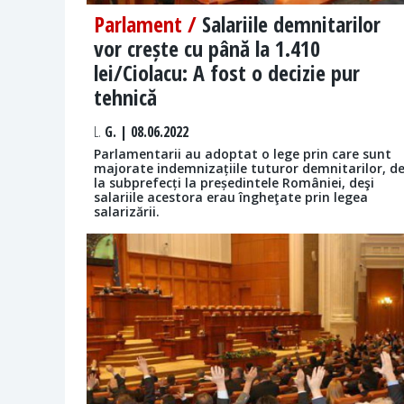
Parlament /
Salariile demnitarilor
vor crește cu până la 1.410
lei/Ciolacu: A fost o decizie pur
tehnică
L.
G. | 08.06.2022
Parlamentarii au adoptat o lege prin care sunt
majorate indemnizațiile tuturor demnitarilor, d
la subprefecți la președintele României, deşi
salariile acestora erau îngheţate prin legea
salarizării.