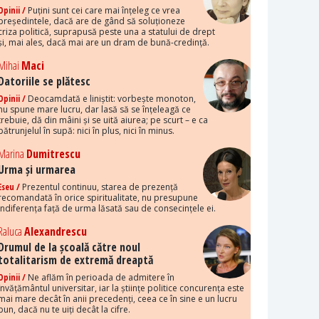
Opinii /
Puțini sunt cei care mai înțeleg ce vrea
președintele, dacă are de gând să soluționeze
criza politică, suprapusă peste una a statului de drept
și, mai ales, dacă mai are un dram de bună-credință.
Mihai
Maci
Datoriile se plătesc
Opinii /
Deocamdată e liniștit: vorbește monoton,
nu spune mare lucru, dar lasă să se înțeleagă ce
trebuie, dă din mâini și se uită aiurea; pe scurt – e ca
pătrunjelul în supă: nici în plus, nici în minus.
Marina
Dumitrescu
Urma și urmarea
Eseu /
Prezentul continuu, starea de prezență
recomandată în orice spiritualitate, nu presupune
indiferența față de urma lăsată sau de consecințele ei.
Raluca
Alexandrescu
Drumul de la școală către noul
totalitarism de extremă dreaptă
Opinii /
Ne aflăm în perioada de admitere în
învățământul universitar, iar la științe politice concurența este
mai mare decât în anii precedenți, ceea ce în sine e un lucru
bun, dacă nu te uiți decât la cifre.