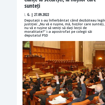
sunteți
L.
G. | 27.09.2022
Deputații s-au înfierbântat când dezbăteau legil
justiției: „Nu vă e rușine, mă, hoților care sunteți,
nu vă e rușine să veniți să dați lecții de
moralitate?” i-a apostrofat pe colegii săi
deputatul PSD