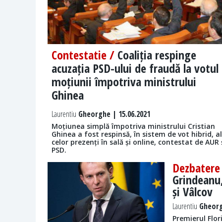
Contestatie /
Coaliția respinge
acuzația PSD-ului de fraudă la votul
moțiunii împotriva ministrului
Ghinea
Laurentiu
Gheorghe | 15.06.2021
Moțiunea simplă împotriva ministrului Cristian
Ghinea a fost respinsă, în sistem de vot hibrid, al
celor prezenți în sală și online, contestat de AUR 
PSD.
Dezbatere
Grindeanu,
și Vâlcov
Laurentiu
Gheorg
Premierul Flor