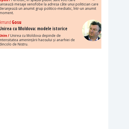
lansează mesaje xenofobe la adresa câte unui politician care
deranjează un anumit grup politico-mediatic, într-un anumit
moment.
Armand
Gosu
Unirea cu Moldova: modele istorice
Unire /
Unirea cu Moldova depinde de
intensitatea amenințării haosului și anarhiei de
dincolo de Nistru.