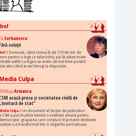
Bref
Tia
Serbanescu
Fără soluții
Bref /
Domnule, când cineva îți dă 770 de mil. de
euro pentru o lege (a salarizării), păi îți aduni toate
mințile astfel ca legea să arate cât mai bine posibil.
Mai ales când ai ani întregi la dispoziție.
Media Culpa
Brîndușa
Armanca
CSM acuză presa și societatea civilă de
„lovitură de stat”
Media Culpa /
Un document al Secției de judecători
a CSM a pus în plină lumină o realitate amară pentru
democrație: gruparea care conduce în prezent destinele
justiției s-a transformat într-o oligarhie periculoasă.