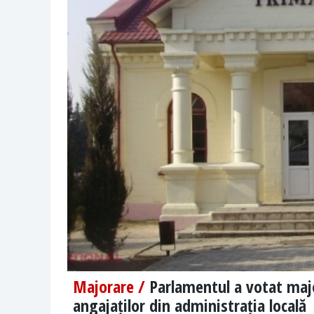
Majorare /
Parlamentul a votat major
angajaților din administrația locală