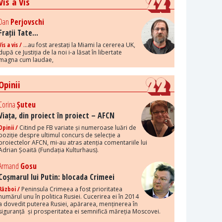
Vis a Vis
Dan
Perjovschi
Frații Tate...
Vis a vis /
...au fost arestați la Miami la cererea UK,
după ce Justiția de la noi i-a lăsat în libertate
magna cum laudae,
Opinii
Corina
Șuteu
Viața, din proiect în proiect – AFCN
Opinii /
Citind pe FB variate și numeroase luări de
poziție despre ultimul concurs de selecție a
proiectelor AFCN, mi-au atras atenția comentariile lui
Adrian Șoaită (Fundația Kulturhaus).
Armand
Gosu
Coșmarul lui Putin: blocada Crimeei
Război /
Peninsula Crimeea a fost prioritatea
numărul unu în politica Rusiei. Cucerirea ei în 2014
a dovedit puterea Rusiei, apărarea, menținerea în
siguranță și prosperitatea ei semnifică măreția Moscovei.