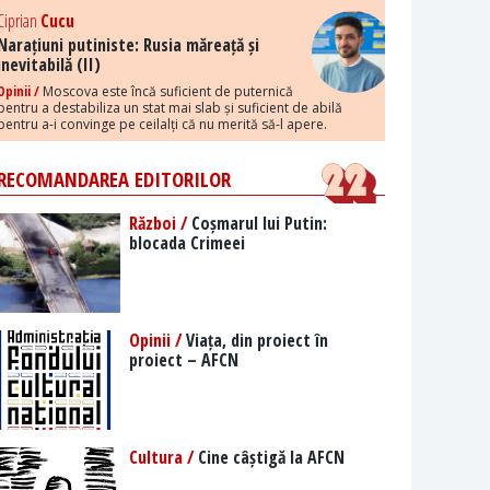
Ciprian
Cucu
Narațiuni putiniste: Rusia măreață și
inevitabilă (II)
Opinii /
Moscova este încă suficient de puternică
pentru a destabiliza un stat mai slab și suficient de abilă
pentru a-i convinge pe ceilalți că nu merită să-l apere.
RECOMANDAREA EDITORILOR
Război /
Coșmarul lui Putin:
blocada Crimeei
Opinii /
Viața, din proiect în
proiect – AFCN
Cultura /
Cine câștigă la AFCN