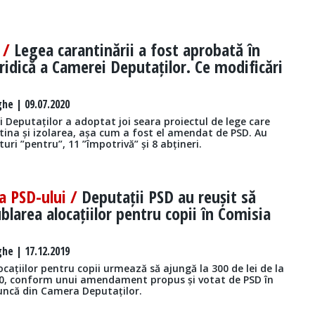
 /
Legea carantinării a fost aprobată în
ridică a Camerei Deputaților. Ce modificări
he | 09.07.2020
 Deputaților a adoptat joi seara proiectul de lege care
tina și izolarea, așa cum a fost el amendat de PSD. Au
turi ”pentru”, 11 ”împotrivă” și 8 abțineri.
a PSD-ului /
Deputații PSD au reușit să
larea alocațiilor pentru copii în Comisia
he | 17.12.2019
ațiilor pentru copii urmează să ajungă la 300 de lei de la
20, conform unui amendament propus și votat de PSD în
ncă din Camera Deputaților.