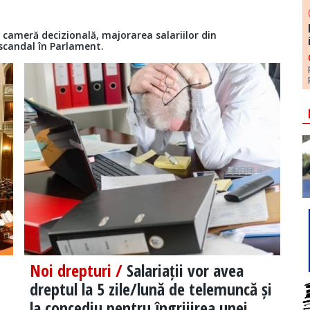
 cameră decizională, majorarea salariilor din
scandal în Parlament.
Noi drepturi /
Salariații vor avea
dreptul la 5 zile/lună de telemuncă și
la concediu pentru îngrijirea unei