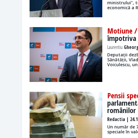
ministrului”, 
economică a R
Motiune 
împotriva 
Laurentiu
Gheorg
Deputații dez
Sănătății, Vla
Voiculescu, un
Pensii spe
parlamenta
românilor
Redactia
| 24.1
Un număr de 76
speciale în va