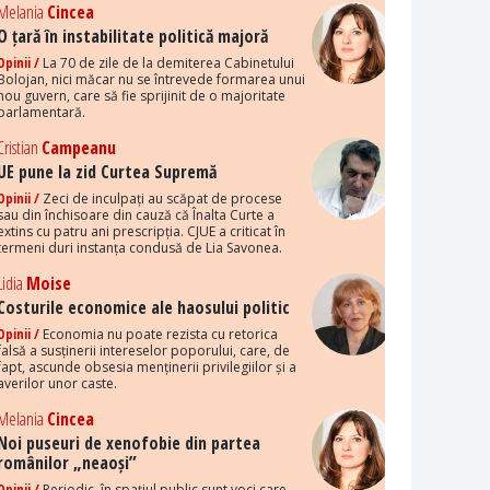
Melania
Cincea
O țară în instabilitate politică majoră
Opinii /
La 70 de zile de la demiterea Cabinetului
Bolojan, nici măcar nu se întrevede formarea unui
nou guvern, care să fie sprijinit de o majoritate
parlamentară.
Cristian
Campeanu
UE pune la zid Curtea Supremă
Opinii /
Zeci de inculpați au scăpat de procese
sau din închisoare din cauză că Înalta Curte a
extins cu patru ani prescripția. CJUE a criticat în
termeni duri instanța condusă de Lia Savonea.
Lidia
Moise
Costurile economice ale haosului politic
Opinii /
Economia nu poate rezista cu retorica
falsă a susținerii intereselor poporului, care, de
fapt, ascunde obsesia menținerii privilegiilor și a
averilor unor caste.
Melania
Cincea
Noi puseuri de xenofobie din partea
românilor „neaoși”
Opinii /
Periodic, în spațiul public sunt voci care