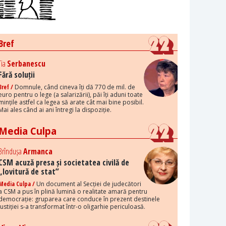
Bref
Tia
Serbanescu
Fără soluții
Bref /
Domnule, când cineva îți dă 770 de mil. de
euro pentru o lege (a salarizării), păi îți aduni toate
mințile astfel ca legea să arate cât mai bine posibil.
Mai ales când ai ani întregi la dispoziție.
Media Culpa
Brîndușa
Armanca
CSM acuză presa și societatea civilă de
„lovitură de stat”
Media Culpa /
Un document al Secției de judecători
a CSM a pus în plină lumină o realitate amară pentru
democrație: gruparea care conduce în prezent destinele
justiției s-a transformat într-o oligarhie periculoasă.