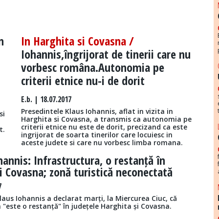
n
In Harghita si Covasna /
Iohannis,îngrijorat de tinerii care nu
vorbesc româna.Autonomia pe
criterii etnice nu-i de dorit
E.b.
| 18.07.2017
a
Presedintele Klaus Iohannis, aflat in vizita in
si
Harghita si Covasna, a transmis ca autonomia pe
criterii etnice nu este de dorit, precizand ca este
t.
ingrijorat de soarta tinerilor care locuiesc in
aceste judete si care nu vorbesc limba romana.
hannis: Infrastructura, o restanță în
i Covasna; zonă turistică neconectată
7
laus Iohannis a declarat marți, la Miercurea Ciuc, că
 "este o restanță" în județele Harghita și Covasna.