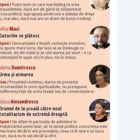
Opinii /
Puțini sunt cei care mai înțeleg ce vrea
președintele, dacă are de gând să soluționeze
criza politică, suprapusă peste una a statului de drept
și, mai ales, dacă mai are un dram de bună-credință.
Mihai
Maci
Datoriile se plătesc
Opinii /
Deocamdată e liniștit: vorbește monoton,
nu spune mare lucru, dar lasă să se înțeleagă ce
trebuie, dă din mâini și se uită aiurea; pe scurt – e ca
pătrunjelul în supă: nici în plus, nici în minus.
Marina
Dumitrescu
Urma și urmarea
Eseu /
Prezentul continuu, starea de prezență
recomandată în orice spiritualitate, nu presupune
indiferența față de urma lăsată sau de consecințele ei.
Raluca
Alexandrescu
Drumul de la școală către noul
totalitarism de extremă dreaptă
Opinii /
Ne aflăm în perioada de admitere în
învățământul universitar, iar la științe politice concurența este
mai mare decât în anii precedenți, ceea ce în sine e un lucru
bun, dacă nu te uiți decât la cifre.