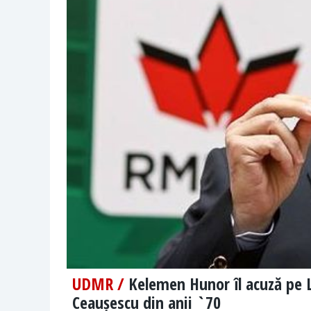
UDMR /
Kelemen Hunor îl acuză pe L
Ceaușescu din anii `70