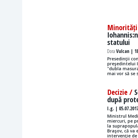
Minorităț
Iohannis:n
statului
Dora
Vulcan | 18
Presedinţii co
preşedintelui 
"dubla masura"
mai vor să se 
Decizie /
S
după prote
I.g.
| 05.07.201
Ministrul Mediu
miercuri, pe p
la suprapopula
Braşov, că va 
intervenţie de