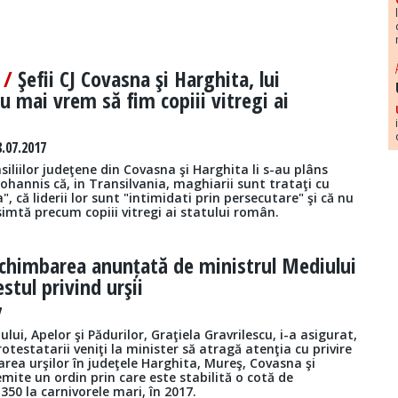
i /
Şefii CJ Covasna şi Harghita, lui
u mai vrem să fim copiii vitregi ai
.07.2017
nsiliilor judeţene din Covasna şi Harghita li s-au plâns
Iohannis că, in Transilvania, maghiarii sunt trataţi cu
, că liderii lor sunt "intimidati prin persecutare" şi că nu
simtă precum copiii vitregi ai statului român.
chimbarea anunțată de ministrul Mediului
stul privind urşii
7
lui, Apelor şi Pădurilor, Graţiela Gravrilescu, i-a asigurat,
rotestatarii veniţi la minister să atragă atenţia cu privire
rea urşilor în judeţele Harghita, Mureş, Covasna şi
emite un ordin prin care este stabilită o cotă de
 350 la carnivorele mari, în 2017.