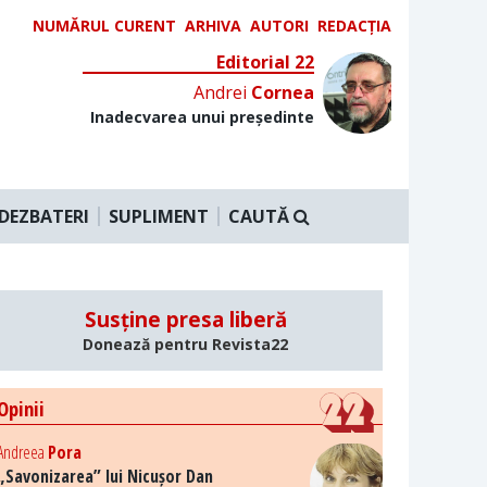
NUMĂRUL CURENT
ARHIVA
AUTORI
REDACȚIA
Editorial 22
Andrei
Cornea
Inadecvarea unui președinte
DEZBATERI
SUPLIMENT
CAUTĂ
Susține presa liberă
Donează pentru Revista22
Opinii
Andreea
Pora
„Savonizarea” lui Nicușor Dan