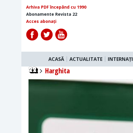
Arhiva PDF începând cu 1990
Abonamente Revista 22
Acces abonați
ACASĂ
ACTUALITATE
INTERNAȚ
Harghita