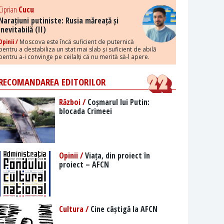
Ciprian
Cucu
Narațiuni putiniste: Rusia măreață și
inevitabilă (II)
Opinii /
Moscova este încă suficient de puternică
pentru a destabiliza un stat mai slab și suficient de abilă
pentru a-i convinge pe ceilalți că nu merită să-l apere.
RECOMANDAREA EDITORILOR
Război /
Coșmarul lui Putin:
blocada Crimeei
Opinii /
Viața, din proiect în
proiect – AFCN
Cultura /
Cine câștigă la AFCN