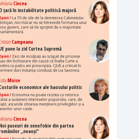
Melania
Cincea
O țară în instabilitate politică majoră
Opinii /
La 70 de zile de la demiterea Cabinetului
Bolojan, nici măcar nu se întrevede formarea unui
nou guvern, care să fie sprijinit de o majoritate
parlamentară.
Cristian
Campeanu
UE pune la zid Curtea Supremă
Opinii /
Zeci de inculpați au scăpat de procese
sau din închisoare din cauză că Înalta Curte a
extins cu patru ani prescripția. CJUE a criticat în
termeni duri instanța condusă de Lia Savonea.
Lidia
Moise
Costurile economice ale haosului politic
Opinii /
Economia nu poate rezista cu retorica
falsă a susținerii intereselor poporului, care, de
fapt, ascunde obsesia menținerii privilegiilor și a
averilor unor caste.
Melania
Cincea
Noi puseuri de xenofobie din partea
românilor „neaoși”
Opinii /
Periodic, în spațiul public sunt voci care