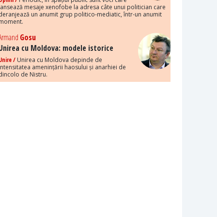
lansează mesaje xenofobe la adresa câte unui politician care
deranjează un anumit grup politico-mediatic, într-un anumit
moment.
Armand
Gosu
Unirea cu Moldova: modele istorice
Unire /
Unirea cu Moldova depinde de
intensitatea amenințării haosului și anarhiei de
dincolo de Nistru.