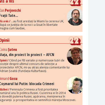
Vis a Vis
Dan
Perjovschi
Frații Tate...
Vis a vis /
...au fost arestați la Miami la cererea UK,
după ce Justiția de la noi i-a lăsat în libertate
magna cum laudae,
Opinii
Corina
Șuteu
Viața, din proiect în proiect – AFCN
Opinii /
Citind pe FB variate și numeroase luări de
poziție despre ultimul concurs de selecție a
proiectelor AFCN, mi-au atras atenția comentariile lui
Adrian Șoaită (Fundația Kulturhaus).
Armand
Gosu
Coșmarul lui Putin: blocada Crimeei
Război /
Peninsula Crimeea a fost prioritatea
numărul unu în politica Rusiei. Cucerirea ei în 2014
a dovedit puterea Rusiei, apărarea, menținerea în
siguranță și prosperitatea ei semnifică măreția Moscovei.