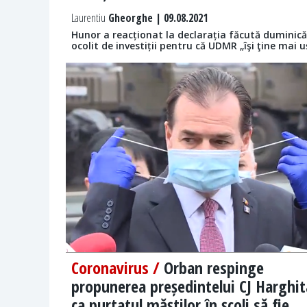
Laurentiu
Gheorghe | 09.08.2021
Hunor a reacționat la declarația făcută duminică
ocolit de investiții pentru că UDMR „îşi ţine mai 
Coronavirus /
Orban respinge
propunerea președintelui CJ Harghit
ca purtatul măștilor în școli să fie