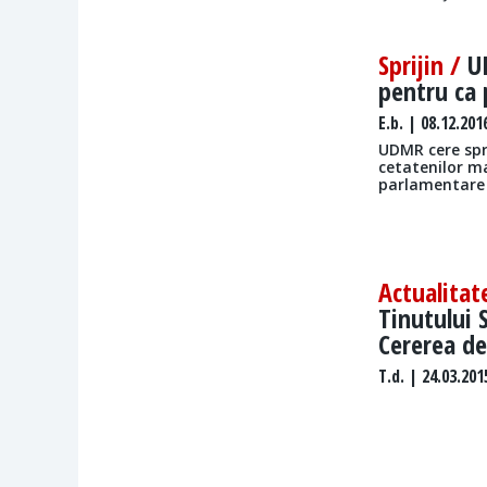
Sprijin /
U
pentru ca 
E.b.
| 08.12.201
UDMR cere spri
cetatenilor ma
parlamentare 
Actualitat
Tinutului S
Cererea de
T.d.
| 24.03.201