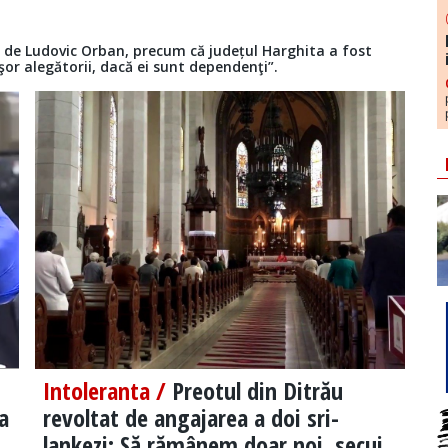
 de Ludovic Orban, precum că județul Harghita a fost
uşor alegătorii, dacă ei sunt dependenţi”.
Intoleranta /
Preotul din Ditrău
a
revoltat de angajarea a doi sri-
lankezi: Să rămânem doar noi, secui